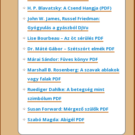
H. P. Blavatsky: A Csend Hangja (PDF)
John W. James, Russel Friedman:
Gyógyulás a gyászból DjVu
Lise Bourbeau – Az öt sérülés PDF
Dr. Máté Gábor – Szétszórt elmék PDF
Márai Sándor: Füves könyv PDF
Marshall B. Rosenberg: A szavak ablakok
vagy falak PDF
Ruediger Dahlke: A betegség mint
szimbólum PDF
Susan Forward: Mérgező szülők PDF
Szabó Magda: Abigél PDF