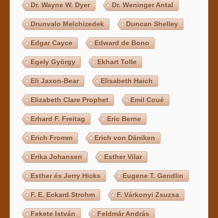
Dr. Wayne W. Dyer
Dr. Weninger Antal
Drunvalo Melchizedek
Duncan Shelley
Edgar Cayce
Edward de Bono
Egely György
Ekhart Tolle
Eli Jaxon-Bear
Elisabeth Haich
Elizabeth Clare Prophet
Emil Coué
Erhard F. Freitag
Eric Berne
Erich Fromm
Erich von Däniken
Erika Johansen
Esther Vilar
Esther és Jerry Hicks
Eugene T. Gendlin
F. E. Eckard Strohm
F. Várkonyi Zsuzsa
Fekete István
Feldmár András