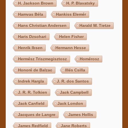
H. Jackson Brown
H. P. Blavatsky
Hamvas Béla
Hankiss Elemér
Hans Christian Andersen
Harald W. Tietze
Haris Dzsohari
Helen Fisher
Henrik Ibsen
Hermann Hesse
Hermész Triszmegisztosz
Homérosz
Honoré de Balzac
Illés Csilla
Indrek Hargla
J. R. dos Santos
J. R. R. Tolkien
Jack Campbell
Jack Canfield
Jack London
Jacques de Langre
James Hollis
James Redfield
Jane Roberts