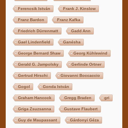
Ferencsik István
Frank J. Kinslow
Franz Bardon
Franz Kafka
Friedrich Dürrenmatt
Gadd Ann
Gael Lindenfield
Ganésha
George Bernard Shaw
Georg Kühlewind
Gerald G. Jampolsky
Gerlinde Ortner
Gertrud Hirschi
Giovanni Boccaccio
Gogol
Gonda István
Graham Hancock
Gregg Braden
gri
Griga Zsuzsanna
Gustave Flaubert
Guy de Maupassant
Gárdonyi Géza