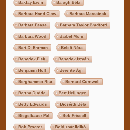
Baktay Ervin
Balogh Béla
Barbara Hand Clow
Barbara Marcainak
Barbara Pease
Barbara Taylor Bradford
Barbara Wood
Barbel Mohr
Bart D. Ehrman
Belső Nóra
Benedek Elek
Benedek István
Benjamin Hoff
Berente Ági
Berghammer Rita
Bernard Cornwell
Bertha Dudde
Bert Hellinger
Betty Edwards
Bicsérdi Béla
Biegelbauer Pál
Bob Frissell
Bob Proctor
Boldizsár Ildikó