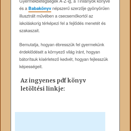
Gyermekbetegségek A-Z-ig, a Tinilányok könyve
és a
Babakönyv
népszerű szerzője gyönyörűen
illusztrált művében a csecsemőkortól az
iskoláskorig térképezi fel a fejlődés menetét és
szakaszait.
Bemutatja, hogyan ébresszük fel gyermekünk
érdeklődését a környező világ iránt, hogyan
bátorítsuk kísérletező kedvét, hogyan fejlesszük
képességeit.
Az ingyenes pdf könyv
letöltési linkje: