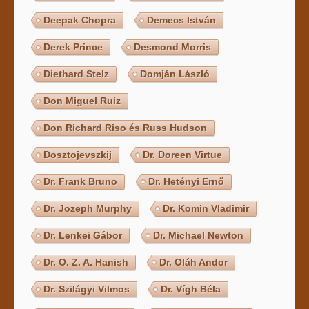
Deepak Chopra
Demecs István
Derek Prince
Desmond Morris
Diethard Stelz
Domján László
Don Miguel Ruiz
Don Richard Riso és Russ Hudson
Dosztojevszkij
Dr. Doreen Virtue
Dr. Frank Bruno
Dr. Hetényi Ernő
Dr. Jozeph Murphy
Dr. Komin Vladimir
Dr. Lenkei Gábor
Dr. Michael Newton
Dr. O. Z. A. Hanish
Dr. Oláh Andor
Dr. Szilágyi Vilmos
Dr. Vígh Béla