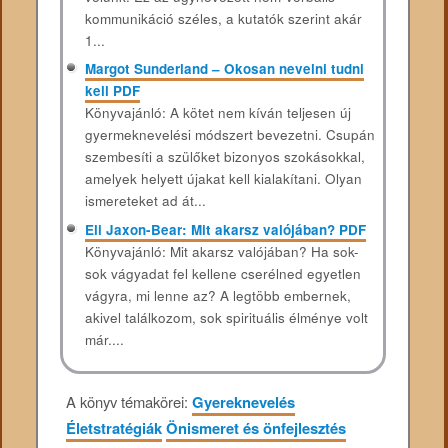
kommunikáció széles, a kutatók szerint akár
1...
Margot Sunderland – Okosan nevelni tudni
kell PDF
Könyvajánló: A kötet nem kíván teljesen új
gyermeknevelési módszert bevezetni. Csupán
szembesíti a szülőket bizonyos szokásokkal,
amelyek helyett újakat kell kialakítani. Olyan
ismereteket ad át...
Eli Jaxon-Bear: Mit akarsz valójában? PDF
Könyvajánló: Mit akarsz valójában? Ha sok-
sok vágyadat fel kellene cserélned egyetlen
vágyra, mi lenne az? A legtöbb embernek,
akivel találkozom, sok spirituális élménye volt
már....
A könyv témakörei:
Gyereknevelés
Életstratégiák
Önismeret és önfejlesztés