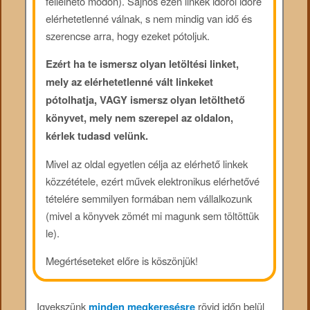
fellelhető módon). Sajnos ezen linkek időről időre
elérhetetlenné válnak, s nem mindig van idő és
szerencse arra, hogy ezeket pótoljuk.
Ezért ha te ismersz olyan letöltési linket,
mely az elérhetetlenné vált linkeket
pótolhatja, VAGY ismersz olyan letölthető
könyvet, mely nem szerepel az oldalon,
kérlek tudasd velünk.
Mivel az oldal egyetlen célja az elérhető linkek
közzététele, ezért művek elektronikus elérhetővé
tételére semmilyen formában nem vállalkozunk
(mivel a könyvek zömét mi magunk sem töltöttük
le).
Megértéseteket előre is köszönjük!
Igyekszünk
minden megkeresésre
rövid időn belül