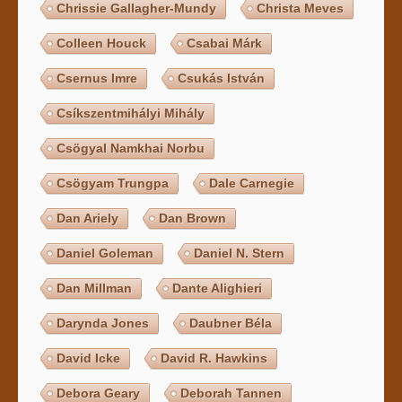
Chrissie Gallagher-Mundy
Christa Meves
Colleen Houck
Csabai Márk
Csernus Imre
Csukás István
Csíkszentmihályi Mihály
Csögyal Namkhai Norbu
Csögyam Trungpa
Dale Carnegie
Dan Ariely
Dan Brown
Daniel Goleman
Daniel N. Stern
Dan Millman
Dante Alighieri
Darynda Jones
Daubner Béla
David Icke
David R. Hawkins
Debora Geary
Deborah Tannen