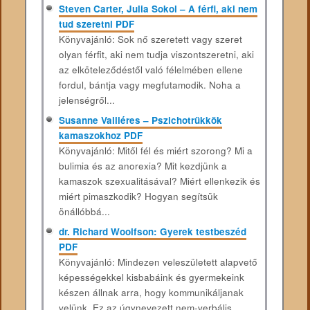
Steven Carter, Julia Sokol – A férfi, aki nem
tud szeretni PDF
Könyvajánló: Sok nő szeretett vagy szeret
olyan férfit, aki nem tudja viszontszeretni, aki
az elköteleződéstől való félelmében ellene
fordul, bántja vagy megfutamodik. Noha a
jelenségről...
Susanne Valliéres – Pszichotrükkök
kamaszokhoz PDF
Könyvajánló: Mitől fél és miért szorong? Mi a
bulimia és az anorexia? Mit kezdjünk a
kamaszok szexualitásával? Miért ellenkezik és
miért pimaszkodik? Hogyan segítsük
önállóbbá...
dr. Richard Woolfson: Gyerek testbeszéd
PDF
Könyvajánló: Mindezen veleszületett alapvető
képességekkel kisbabáink és gyermekeink
készen állnak arra, hogy kommunikáljanak
velünk. Ez az úgynevezett nem-verbális