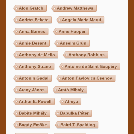
Alon Gratch
Andrew Matthews
András Fekete
Angela Maria Marui
Anna Barnes
Anne Hooper
Annie Besant
Anselm Grün
Anthony de Mello
Anthony Robbins
Anthony Strano
Antoine de Saint-Exupéry
Antonin Gadal
Anton Pavlovics Csehov
Arany János
Arató Mihály
Arthur E. Powell
Atreya
Babits Mihály
Babulka Péter
Bagdy Emőke
Baird T. Spalding