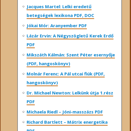
Jacques Martel: Lelki eredetű
betegségek lexikona PDF, DOC
Jókai Mór: Aranyember PDF
Lázár Ervin: A Négyszögletű Kerek Erdő
PDF
Mikszáth Kálmán: Szent Péter esernyője
(PDF, hangoskönyv)
Molnár Ferenc: A Pál utcai fiúk (PDF,
hangoskönyv)
Dr. Michael Newton: Lelkünk útja 1.rész
PDF
Michaela Riedl – Jóni-masszázs PDF
Richard Bartlett – Mátrix energetika
PDF