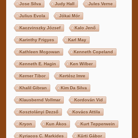
Jose Silva
Judy Hall
Jules Verne
Julius Evola
Jókai Mór
Kaczvinszky József
Kalo Jenő
Karinthy Frigyes
Karl May
Kathleen Mcgowan
Kenneth Copeland
Kenneth E. Hagin
Ken Wilber
Kerner Tibor
Kertész Imre
Khalil Gibran
Kim Da Silva
Klausbernd Vollmar
Kordován Vid
Kosztolányi Dezső
Kovács Attila
Kryon
Kun Ákos
Kurt Tepperwein
Kyriacos C. Markides
Kürti Gábor