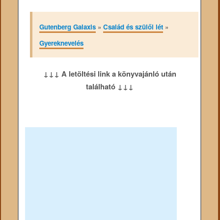
Gutenberg Galaxis
»
Család és szülői lét
»
Gyereknevelés
↓↓↓ A letöltési link a könyvajánló után
található ↓↓↓