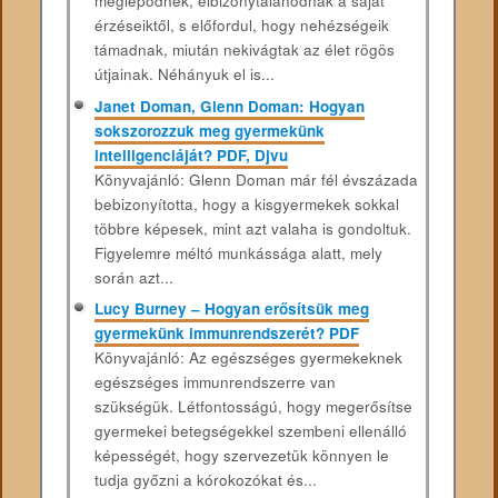
meglepődnek, elbizonytalanodnak a saját
érzéseiktől, s előfordul, hogy nehézségeik
támadnak, miután nekivágtak az élet rögös
útjainak. Néhányuk el is...
Janet Doman, Glenn Doman: Hogyan
sokszorozzuk meg gyermekünk
intelligenciáját? PDF, Djvu
Könyvajánló: Glenn Doman már fél évszázada
bebizonyította, hogy a kisgyermekek sokkal
többre képesek, mint azt valaha is gondoltuk.
Figyelemre méltó munkássága alatt, mely
során azt...
Lucy Burney – Hogyan erősítsük meg
gyermekünk immunrendszerét? PDF
Könyvajánló: Az egészséges gyermekeknek
egészséges immunrendszerre van
szükségük. Létfontosságú, hogy megerősítse
gyermekei betegségekkel szembeni ellenálló
képességét, hogy szervezetük könnyen le
tudja győzni a kórokozókat és...