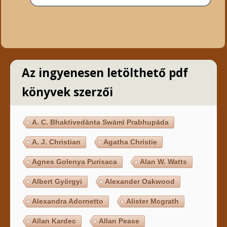
Az ingyenesen letölthető pdf
könyvek szerzői
A. C. Bhaktivedānta Swāmī Prabhupāda
A. J. Christian
Agatha Christie
Agnes Golenya Purisaca
Alan W. Watts
Albert Györgyi
Alexander Oakwood
Alexandra Adornetto
Alister Mcgrath
Allan Kardec
Allan Pease