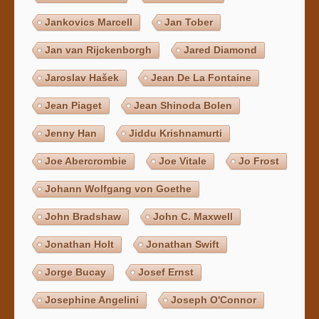
Jankovics Marcell
Jan Tober
Jan van Rijckenborgh
Jared Diamond
Jaroslav Hašek
Jean De La Fontaine
Jean Piaget
Jean Shinoda Bolen
Jenny Han
Jiddu Krishnamurti
Joe Abercrombie
Joe Vitale
Jo Frost
Johann Wolfgang von Goethe
John Bradshaw
John C. Maxwell
Jonathan Holt
Jonathan Swift
Jorge Bucay
Josef Ernst
Josephine Angelini
Joseph O'Connor