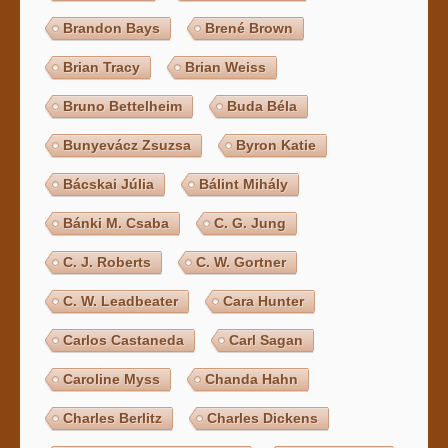
Brandon Bays
Brené Brown
Brian Tracy
Brian Weiss
Bruno Bettelheim
Buda Béla
Bunyevácz Zsuzsa
Byron Katie
Bácskai Júlia
Bálint Mihály
Bánki M. Csaba
C. G. Jung
C. J. Roberts
C. W. Gortner
C. W. Leadbeater
Cara Hunter
Carlos Castaneda
Carl Sagan
Caroline Myss
Chanda Hahn
Charles Berlitz
Charles Dickens