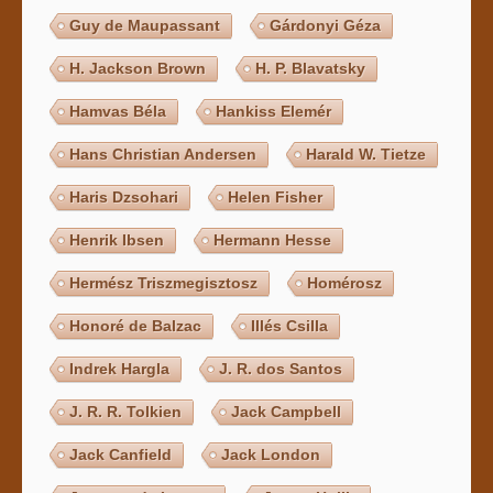
Guy de Maupassant
Gárdonyi Géza
H. Jackson Brown
H. P. Blavatsky
Hamvas Béla
Hankiss Elemér
Hans Christian Andersen
Harald W. Tietze
Haris Dzsohari
Helen Fisher
Henrik Ibsen
Hermann Hesse
Hermész Triszmegisztosz
Homérosz
Honoré de Balzac
Illés Csilla
Indrek Hargla
J. R. dos Santos
J. R. R. Tolkien
Jack Campbell
Jack Canfield
Jack London