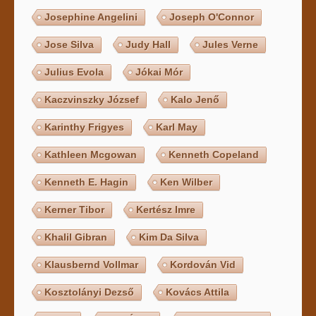
Josephine Angelini
Joseph O'Connor
Jose Silva
Judy Hall
Jules Verne
Julius Evola
Jókai Mór
Kaczvinszky József
Kalo Jenő
Karinthy Frigyes
Karl May
Kathleen Mcgowan
Kenneth Copeland
Kenneth E. Hagin
Ken Wilber
Kerner Tibor
Kertész Imre
Khalil Gibran
Kim Da Silva
Klausbernd Vollmar
Kordován Vid
Kosztolányi Dezső
Kovács Attila