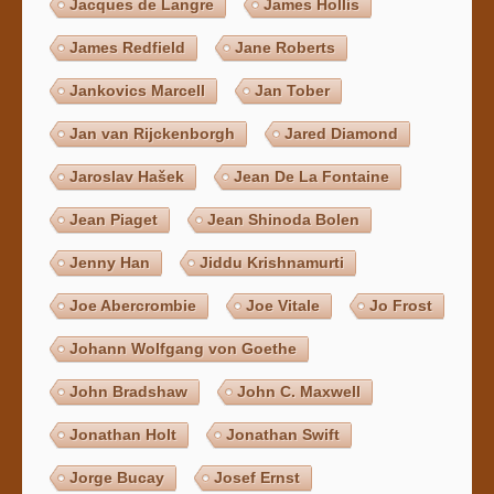
Jacques de Langre
James Hollis
James Redfield
Jane Roberts
Jankovics Marcell
Jan Tober
Jan van Rijckenborgh
Jared Diamond
Jaroslav Hašek
Jean De La Fontaine
Jean Piaget
Jean Shinoda Bolen
Jenny Han
Jiddu Krishnamurti
Joe Abercrombie
Joe Vitale
Jo Frost
Johann Wolfgang von Goethe
John Bradshaw
John C. Maxwell
Jonathan Holt
Jonathan Swift
Jorge Bucay
Josef Ernst