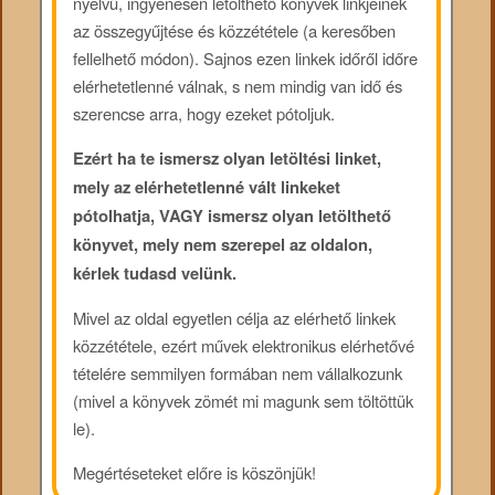
nyelvű, ingyenesen letölthető könyvek linkjeinek
az összegyűjtése és közzététele (a keresőben
fellelhető módon). Sajnos ezen linkek időről időre
elérhetetlenné válnak, s nem mindig van idő és
szerencse arra, hogy ezeket pótoljuk.
Ezért ha te ismersz olyan letöltési linket,
mely az elérhetetlenné vált linkeket
pótolhatja, VAGY ismersz olyan letölthető
könyvet, mely nem szerepel az oldalon,
kérlek tudasd velünk.
Mivel az oldal egyetlen célja az elérhető linkek
közzététele, ezért művek elektronikus elérhetővé
tételére semmilyen formában nem vállalkozunk
(mivel a könyvek zömét mi magunk sem töltöttük
le).
Megértéseteket előre is köszönjük!