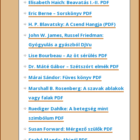
Elisabeth Haich: Beavatás I.-II. PDF
Eric Berne – Sorskönyv PDF
H. P. Blavatsky: A Csend Hangja (PDF)
John W. James, Russel Friedman:
Gyógyulás a gyászból DjVu
Lise Bourbeau – Az öt sérülés PDF
Dr. Máté Gábor – Szétszórt elmék PDF
Márai Sándor: Füves könyv PDF
Marshall B. Rosenberg: A szavak ablakok
vagy falak PDF
Ruediger Dahlke: A betegség mint
szimbólum PDF
Susan Forward: Mérgező szülők PDF
Szabó Magda: Abigél PDF