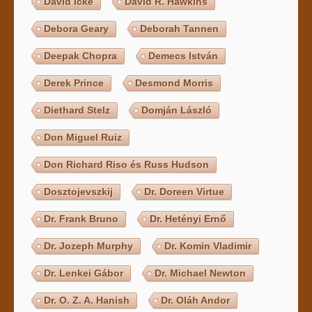
David Icke
David R. Hawkins
Debora Geary
Deborah Tannen
Deepak Chopra
Demecs István
Derek Prince
Desmond Morris
Diethard Stelz
Domján László
Don Miguel Ruiz
Don Richard Riso és Russ Hudson
Dosztojevszkij
Dr. Doreen Virtue
Dr. Frank Bruno
Dr. Hetényi Ernő
Dr. Jozeph Murphy
Dr. Komin Vladimir
Dr. Lenkei Gábor
Dr. Michael Newton
Dr. O. Z. A. Hanish
Dr. Oláh Andor