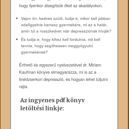
hogy ilyenkor átsegítsük őket az akadályokon.
Vajon ön, kedves szülő, tudja-e, mikor kell jobban
odafigyelnie kamasz gyermekére, mi az a határ,
amin túl a rosszkedvet már depressziónak hívják?
És tudja-e, hogy kihez kell fordulnia, mit kell
tennie, hogy segíthessen meggyógyulni
gyermekének?
Érthető és egyszerű nyelvezetével dr. Miriam
Kaufman könyve elmagyarázza, mi is az a
tinédzserkori depresszió, és hogyan lehet túljutni
rajta.
Az ingyenes pdf könyv
letöltési linkje: