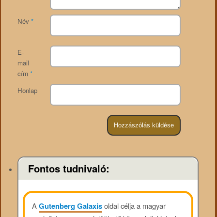
Név
*
E-
mail
cím
*
Honlap
Fontos tudnivaló:
A
Gutenberg Galaxis
oldal célja a magyar