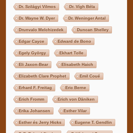
Dr. Szilágyi Vilmos
Dr. Vígh Béla
Dr. Wayne W. Dyer
Dr. Weninger Antal
Drunvalo Melchizedek
Duncan Shelley
Edgar Cayce
Edward de Bono
Egely György
Ekhart Tolle
Eli Jaxon-Bear
Elisabeth Haich
Elizabeth Clare Prophet
Emil Coué
Erhard F. Freitag
Eric Berne
Erich Fromm
Erich von Däniken
Erika Johansen
Esther Vilar
Esther és Jerry Hicks
Eugene T. Gendlin