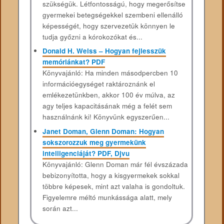
szükségük. Létfontosságú, hogy megerősítse
gyermekei betegségekkel szembeni ellenálló
képességét, hogy szervezetük könnyen le
tudja győzni a kórokozókat és...
Donald H. Weiss – Hogyan fejlesszük
memóriánkat? PDF
Könyvajánló: Ha minden másodpercben 10
információegységet raktároznánk el
emlékezetünkben, akkor 100 év múlva, az
agy teljes kapacitásának még a felét sem
használnánk ki! Könyvünk egyszerűen...
Janet Doman, Glenn Doman: Hogyan
sokszorozzuk meg gyermekünk
intelligenciáját? PDF, Djvu
Könyvajánló: Glenn Doman már fél évszázada
bebizonyította, hogy a kisgyermekek sokkal
többre képesek, mint azt valaha is gondoltuk.
Figyelemre méltó munkássága alatt, mely
során azt...