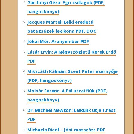
Gárdonyi Géza: Egri csillagok (PDF,
hangoskönyv)
Jacques Martel: Lelki eredetű
betegségek lexikona PDF, DOC
Jókai Mór: Aranyember PDF
Lázár Ervin: A Négyszögletű Kerek Erdő
PDF
Mikszáth Kálmán: Szent Péter esernyője
(PDF, hangoskönyv)
Molnár Ferenc: A Pál utcai fiúk (PDF,
hangoskönyv)
Dr. Michael Newton: Lelkünk útja 1.rész
PDF
Michaela Riedl – Jóni-masszázs PDF