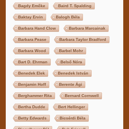
Bagdy Emőke
Baird T. Spalding
Baktay Ervin
Balogh Béla
Barbara Hand Clow
Barbara Marcainak
Barbara Pease
Barbara Taylor Bradford
Barbara Wood
Barbel Mohr
Bart D. Ehrman
Belső Nóra
Benedek Elek
Benedek István
Benjamin Hoff
Berente Ági
Berghammer Rita
Bernard Cornwell
Bertha Dudde
Bert Hellinger
Betty Edwards
Bicsérdi Béla