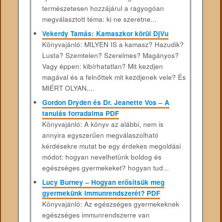
természetesen hozzájárul a ragyogóan
megválasztott téma: ki ne szeretne...
Vekerdy Tamás: Kamaszkor körül DjVu
Könyvajánló: MILYEN IS a kamasz? Hazudik?
Lusta? Szemtelen? Szerelmes? Magányos?
Vagy éppen: kibírhatatlan? Mit kezdjen
magával és a felnőttek mit kezdjenek vele? És
MIÉRT OLYAN,...
Gordon Dryden és Dr. Jeanette Vos – A
tanulás forradalma PDF
Könyvajánló: A könyv az alábbi, nem is
annyira egyszerűen megválaszolható
kérdésekre mutat be egy érdekes megoldási
módot: hogyan nevelhetünk boldog és
egészséges gyermekeket? hogyan tud...
Lucy Burney – Hogyan erősítsük meg
gyermekünk immunrendszerét? PDF
Könyvajánló: Az egészséges gyermekeknek
egészséges immunrendszerre van