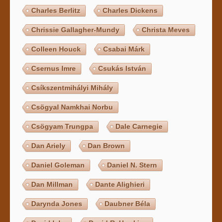
Charles Berlitz
Charles Dickens
Chrissie Gallagher-Mundy
Christa Meves
Colleen Houck
Csabai Márk
Csernus Imre
Csukás István
Csíkszentmihályi Mihály
Csögyal Namkhai Norbu
Csögyam Trungpa
Dale Carnegie
Dan Ariely
Dan Brown
Daniel Goleman
Daniel N. Stern
Dan Millman
Dante Alighieri
Darynda Jones
Daubner Béla