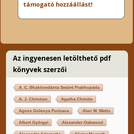
támogató hozzáállást!
Az ingyenesen letölthető pdf
könyvek szerzői
A. C. Bhaktivedānta Swāmī Prabhupāda
A. J. Christian
Agatha Christie
Agnes Golenya Purisaca
Alan W. Watts
Albert Györgyi
Alexander Oakwood
Alexandra Adornetto
Alister Mcgrath