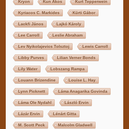
Kryon
Kun Ákos
Kurt Tepperwein
Kyriacos C. Markides
Kürti Gábor
Lackfi János
Lajkó Károly
Lee Carroll
Leslie Abraham
Lev Nyikolajevics Tolsztoj
Lewis Carroll
Libby Purves
Lilian Verner Bonds
Lily Water
Lobszang Rampa
Louann Brizendine
Louise L. Hay
Lynn Picknett
Láma Anagarika Govinda
Láma Ole Nydahl
László Ervin
Lázár Ervin
Lénárt Gitta
M. Scott Peck
Malcolm Gladwell