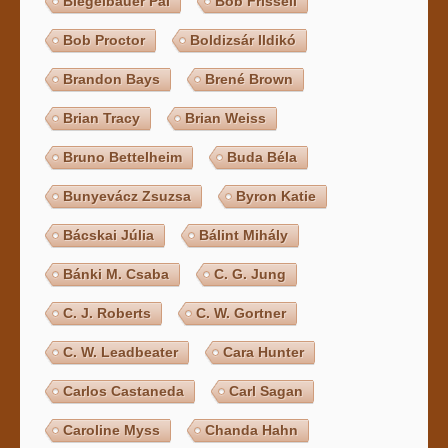
Biegelbauer Pál
Bob Frissell
Bob Proctor
Boldizsár Ildikó
Brandon Bays
Brené Brown
Brian Tracy
Brian Weiss
Bruno Bettelheim
Buda Béla
Bunyevácz Zsuzsa
Byron Katie
Bácskai Júlia
Bálint Mihály
Bánki M. Csaba
C. G. Jung
C. J. Roberts
C. W. Gortner
C. W. Leadbeater
Cara Hunter
Carlos Castaneda
Carl Sagan
Caroline Myss
Chanda Hahn