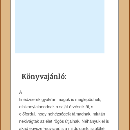
Könyvajánló:
A
tinédzserek gyakran maguk is meglepődnek,
elbizonytalanodnak a saját érzéseiktől, s
előfordul, hogy nehézségeik támadnak, miután
nekivágtak az élet rögös útjainak. Néhányuk el is
akad egyszer-egyszer, s a mi dolgunk, szülőké,