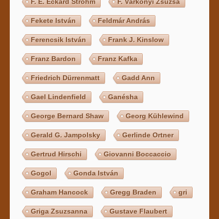
F. E. Eckard Strohm
F. Várkonyi Zsuzsa
Fekete István
Feldmár András
Ferencsik István
Frank J. Kinslow
Franz Bardon
Franz Kafka
Friedrich Dürrenmatt
Gadd Ann
Gael Lindenfield
Ganésha
George Bernard Shaw
Georg Kühlewind
Gerald G. Jampolsky
Gerlinde Ortner
Gertrud Hirschi
Giovanni Boccaccio
Gogol
Gonda István
Graham Hancock
Gregg Braden
gri
Griga Zsuzsanna
Gustave Flaubert