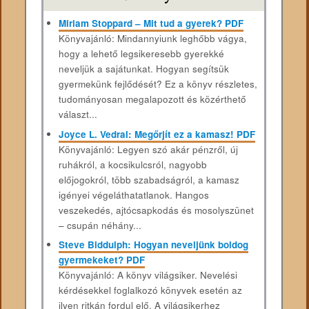
Miriam Stoppard – Mit tud a gyerek? PDF
Könyvajánló: Mindannyiunk leghőbb vágya,
hogy a lehető legsikeresebb gyerekké
neveljük a sajátunkat. Hogyan segítsük
gyermekünk fejlődését? Ez a könyv részletes,
tudományosan megalapozott és közérthető
választ...
Joyce L. Vedral: Megőrjít ez a kamasz! PDF
Könyvajánló: Legyen szó akár pénzről, új
ruhákról, a kocsikulcsról, nagyobb
előjogokról, több szabadságról, a kamasz
igényei végeláthatatlanok. Hangos
veszekedés, ajtócsapkodás és mosolyszünet
– csupán néhány...
Steve Biddulph: Hogyan ​neveljünk boldog
gyermekeket? PDF
Könyvajánló: A könyv világsiker. Nevelési
kérdésekkel foglalkozó könyvek esetén az
ilyen ritkán fordul elő. A világsikerhez