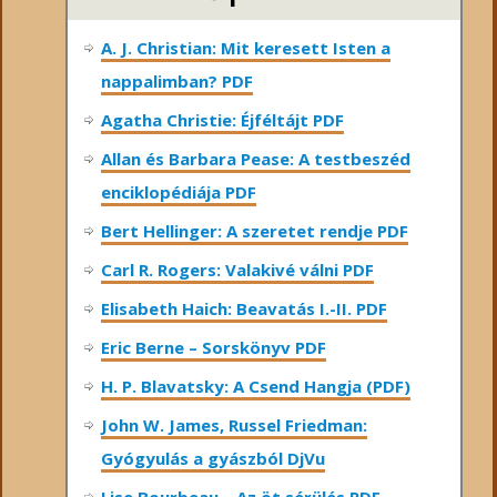
A. J. Christian: Mit keresett Isten a
nappalimban? PDF
Agatha Christie: Éjféltájt PDF
Allan és Barbara Pease: A testbeszéd
enciklopédiája PDF
Bert Hellinger: A ​szeretet rendje PDF
Carl R. Rogers: Valakivé válni PDF
Elisabeth Haich: Beavatás I.-II. PDF
Eric Berne – Sorskönyv PDF
H. P. Blavatsky: A Csend Hangja (PDF)
John W. James, Russel Friedman:
Gyógyulás a gyászból DjVu
Lise Bourbeau – Az öt sérülés PDF