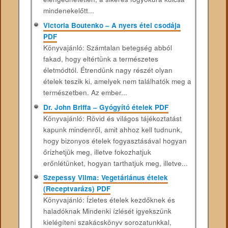
mindenekelőtt...
Victoria Boutenko – A nyers étel csodája
PDF
Könyvajánló: Számtalan betegség abból
fakad, hogy eltértünk a természetes
életmódtól. Étrendünk nagy részét olyan
ételek teszik ki, amelyek nem találhatók meg a
természetben. Az ember...
Dr. John Briffa – Gyógyító ételek PDF
Könyvajánló: Rövid és világos tájékoztatást
kapunk mindenről, amit ahhoz kell tudnunk,
hogy bizonyos ételek fogyasztásával hogyan
őrizhetjük meg, illetve fokozhatjuk
erőnlétünket, hogyan tarthatjuk meg, illetve...
Szepessy Vilma: Vegetáriánus ételek
(Receptvarázs) PDF
Könyvajánló: Ízletes ételek kezdőknek és
haladóknak Mindenki ízlését igyekszünk
kielégíteni szakácskönyv sorozatunkkal,