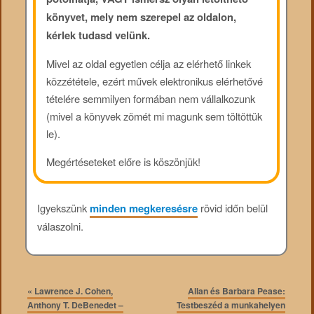
könyvet, mely nem szerepel az oldalon,
kérlek tudasd velünk.
Mivel az oldal egyetlen célja az elérhető linkek
közzététele, ezért művek elektronikus elérhetővé
tételére semmilyen formában nem vállalkozunk
(mivel a könyvek zömét mi magunk sem töltöttük
le).
Megértéseteket előre is köszönjük!
Igyekszünk
minden megkeresésre
rövid időn belül
válaszolni.
«
Lawrence J. Cohen,
Allan és Barbara Pease:
Anthony T. DeBenedet –
Testbeszéd a munkahelyen