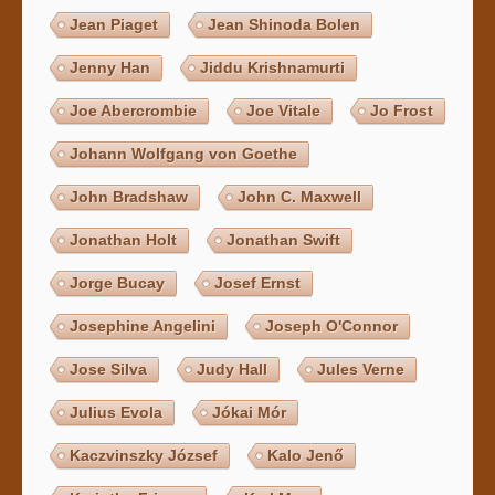
Jean Piaget
Jean Shinoda Bolen
Jenny Han
Jiddu Krishnamurti
Joe Abercrombie
Joe Vitale
Jo Frost
Johann Wolfgang von Goethe
John Bradshaw
John C. Maxwell
Jonathan Holt
Jonathan Swift
Jorge Bucay
Josef Ernst
Josephine Angelini
Joseph O'Connor
Jose Silva
Judy Hall
Jules Verne
Julius Evola
Jókai Mór
Kaczvinszky József
Kalo Jenő