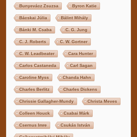
Bunyevácz Zsuzsa
Byron Katie
Bácskai Júlia
Bálint Mihály
Bánki M. Csaba
C. G. Jung
C. J. Roberts
C. W. Gortner
C. W. Leadbeater
Cara Hunter
Carlos Castaneda
Carl Sagan
Caroline Myss
Chanda Hahn
Charles Berlitz
Charles Dickens
Chrissie Gallagher-Mundy
Christa Meves
Colleen Houck
Csabai Márk
Csernus Imre
Csukás István
Csíkszentmihályi Mihály