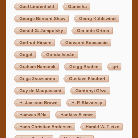
Gael Lindenfield
Ganésha
George Bernard Shaw
Georg Kühlewind
Gerald G. Jampolsky
Gerlinde Ortner
Gertrud Hirschi
Giovanni Boccaccio
Gogol
Gonda István
Graham Hancock
Gregg Braden
gri
Griga Zsuzsanna
Gustave Flaubert
Guy de Maupassant
Gárdonyi Géza
H. Jackson Brown
H. P. Blavatsky
Hamvas Béla
Hankiss Elemér
Hans Christian Andersen
Harald W. Tietze