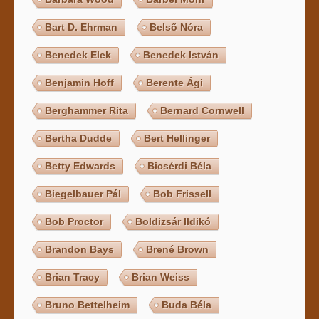
Bart D. Ehrman
Belső Nóra
Benedek Elek
Benedek István
Benjamin Hoff
Berente Ági
Berghammer Rita
Bernard Cornwell
Bertha Dudde
Bert Hellinger
Betty Edwards
Bicsérdi Béla
Biegelbauer Pál
Bob Frissell
Bob Proctor
Boldizsár Ildikó
Brandon Bays
Brené Brown
Brian Tracy
Brian Weiss
Bruno Bettelheim
Buda Béla