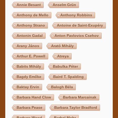
Annie Besant
Anselm Grün
Anthony de Mello
Anthony Robbins
Anthony Strano
Antoine de Saint-Exupéry
Antonin Gadal
Anton Pavlovics Csehov
Arany János
Arató Mihály
Arthur E. Powell
Atreya
Babits Mihály
Babulka Péter
Bagdy Emőke
Baird T. Spalding
Baktay Ervin
Balogh Béla
Barbara Hand Clow
Barbara Marcainak
Barbara Pease
Barbara Taylor Bradford
Barbara Wood
Barbel Mohr