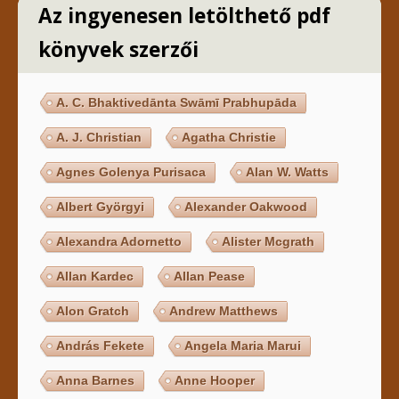
Az ingyenesen letölthető pdf
könyvek szerzői
A. C. Bhaktivedānta Swāmī Prabhupāda
A. J. Christian
Agatha Christie
Agnes Golenya Purisaca
Alan W. Watts
Albert Györgyi
Alexander Oakwood
Alexandra Adornetto
Alister Mcgrath
Allan Kardec
Allan Pease
Alon Gratch
Andrew Matthews
András Fekete
Angela Maria Marui
Anna Barnes
Anne Hooper