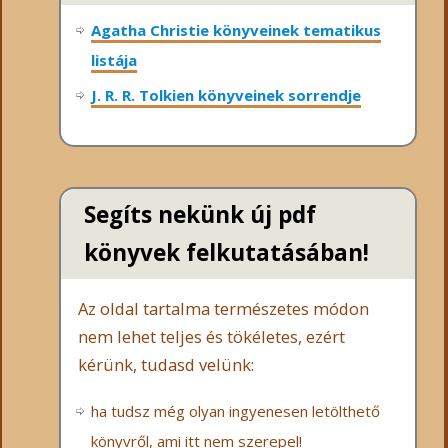
Agatha Christie könyveinek tematikus
listája
J. R. R. Tolkien könyveinek sorrendje
Segíts nekünk új pdf
könyvek felkutatásában!
Az oldal tartalma természetes módon
nem lehet teljes és tökéletes, ezért
kérünk, tudasd velünk:
ha tudsz még olyan ingyenesen letölthető
könyvről, ami itt nem szerepel!