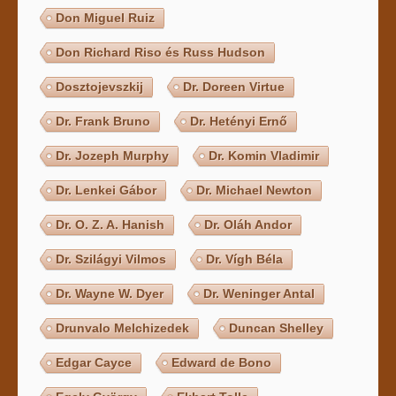
Don Miguel Ruiz
Don Richard Riso és Russ Hudson
Dosztojevszkij
Dr. Doreen Virtue
Dr. Frank Bruno
Dr. Hetényi Ernő
Dr. Jozeph Murphy
Dr. Komin Vladimir
Dr. Lenkei Gábor
Dr. Michael Newton
Dr. O. Z. A. Hanish
Dr. Oláh Andor
Dr. Szilágyi Vilmos
Dr. Vígh Béla
Dr. Wayne W. Dyer
Dr. Weninger Antal
Drunvalo Melchizedek
Duncan Shelley
Edgar Cayce
Edward de Bono