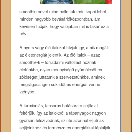
smoothie nevet mind hallottuk már, kapni lehet
minden nagyobb bevásárlóközpontban, ám
kevesen tudják, hogy valójában mit is takar ez a
név.
A nyers vagy élő italokat hívjuk így, amik magát
az életenergiát jelentik. Az élő italok – azaz
smoothie-k – forradalmi változást hoznak
életünkbe, olyan mennyiségű gyümölcsöt és
zöldséget juttatunk a szervezetünkbe, aminek
megrágása igen sok időt és energiát venne
igénybe.
A turmixolás, facsarás hatására a sejtfalat
feltörjük, így az italokból a tápanyagok nagyon
gyorsan felszívódnak, szinte azonnal eljutnak
sejtjeinkhez és természetes energiákkal táplálják