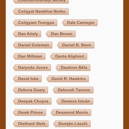
Csögyal Namkhai Norbu
Csögyam Trungpa
Dale Carnegie
Dan Ariely
Dan Brown
Daniel Goleman
Daniel N. Stern
Dan Millman
Dante Alighieri
Darynda Jones
Daubner Béla
David Icke
David R. Hawkins
Debora Geary
Deborah Tannen
Deepak Chopra
Demecs István
Derek Prince
Desmond Morris
Diethard Stelz
Domján László