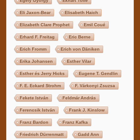
Egely György
Ekhart Tolle
Eli Jaxon-Bear
Elisabeth Haich
Elizabeth Clare Prophet
Emil Coué
Erhard F. Freitag
Eric Berne
Erich Fromm
Erich von Däniken
Erika Johansen
Esther Vilar
Esther és Jerry Hicks
Eugene T. Gendlin
F. E. Eckard Strohm
F. Várkonyi Zsuzsa
Fekete István
Feldmár András
Ferencsik István
Frank J. Kinslow
Franz Bardon
Franz Kafka
Friedrich Dürrenmatt
Gadd Ann