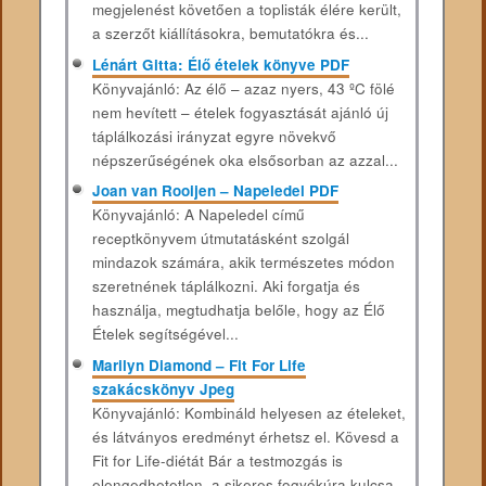
megjelenést követően a toplisták élére került,
a szerzőt kiállításokra, bemutatókra és...
Lénárt Gitta: Élő ételek könyve PDF
Könyvajánló: Az élő – azaz nyers, 43 ºC fölé
nem hevített – ételek fogyasztását ajánló új
táplálkozási irányzat egyre növekvő
népszerűségének oka elsősorban az azzal...
Joan van Rooijen – Napeledel PDF
Könyvajánló: A Napeledel című
receptkönyvem útmutatásként szolgál
mindazok számára, akik természetes módon
szeretnének táplálkozni. Aki forgatja és
használja, megtudhatja belőle, hogy az Élő
Ételek segítségével...
Marilyn Diamond – Fit For Life
szakácskönyv Jpeg
Könyvajánló: Kombináld helyesen az ételeket,
és látványos eredményt érhetsz el. Kövesd a
Fit for Life-diétát Bár a testmozgás is
elengedhetetlen, a sikeres fogyókúra kulcsa