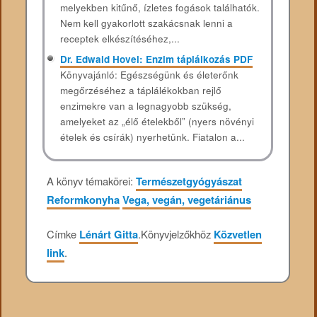
melyekben kitűnő, ízletes fogások találhatók.
Nem kell gyakorlott szakácsnak lenni a
receptek elkészítéséhez,...
Dr. Edwald Hovel: Enzim táplálkozás PDF
Könyvajánló: Egészségünk és életerőnk
megőrzéséhez a táplálékokban rejlő
enzimekre van a legnagyobb szükség,
amelyeket az „élő ételekből” (nyers növényi
ételek és csírák) nyerhetünk. Fiatalon a...
A könyv témakörei:
Természetgyógyászat
Reformkonyha
Vega, vegán, vegetáriánus
Címke
Lénárt Gitta
.
Könyvjelzőkhöz
Közvetlen
link
.