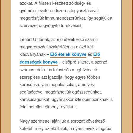
azokat. A frissen készített zöldség- és
gyümölcslevek rendszeres fogyasztásával
megerősítjük immunrendszerünket, így segítjük a
szervezet öngyógyító törekvéseit.
Lénárt Gittának, az élő ételek első számú
magyarországi szakértőjének előző két
kiadványának –
Élő ételek könyve
és
Élő
édességek könyve
– elsöprő sikere, a szerző
számos rádió- és televíziós meghívása és
szereplése azt igazolja, hogy egyre többen
keresünk olyan megoldásokat, amelyek
segítségével megőrizhetjük egészségünket,
karcsúságunkat, ugyanakkor ízlelőbimbóinknak is
felejthetetlen élményt nyújtunk.
Nagy szeretettel ajánljuk a sorozat következő
kötetét, mely az élő italok, a nyers levek világába