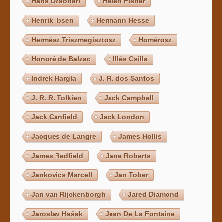
Haris Dzsohari
Helen Fisher
Henrik Ibsen
Hermann Hesse
Hermész Triszmegisztosz
Homérosz
Honoré de Balzac
Illés Csilla
Indrek Hargla
J. R. dos Santos
J. R. R. Tolkien
Jack Campbell
Jack Canfield
Jack London
Jacques de Langre
James Hollis
James Redfield
Jane Roberts
Jankovics Marcell
Jan Tober
Jan van Rijckenborgh
Jared Diamond
Jaroslav Hašek
Jean De La Fontaine