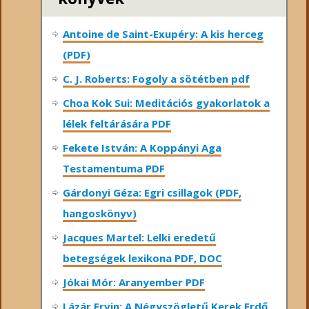
Antoine de Saint-Exupéry: A kis herceg
(PDF)
C. J. Roberts: Fogoly a sötétben pdf
Choa Kok Sui: Meditációs gyakorlatok a
lélek feltárására PDF
Fekete István: A Koppányi Aga
Testamentuma PDF
Gárdonyi Géza: Egri csillagok (PDF,
hangoskönyv)
Jacques Martel: Lelki eredetű
betegségek lexikona PDF, DOC
Jókai Mór: Aranyember PDF
Lázár Ervin: A Négyszögletű Kerek Erdő