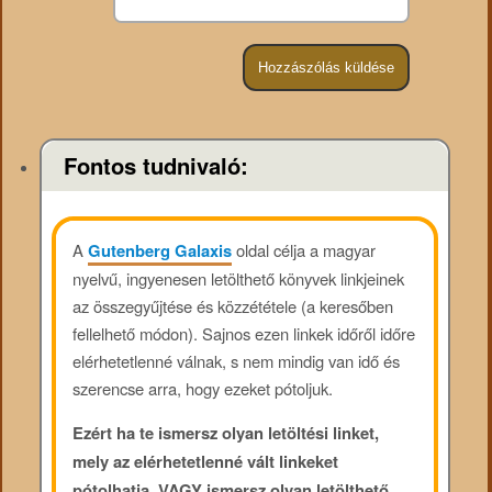
Fontos tudnivaló:
A
Gutenberg Galaxis
oldal célja a magyar
nyelvű, ingyenesen letölthető könyvek linkjeinek
az összegyűjtése és közzététele (a keresőben
fellelhető módon). Sajnos ezen linkek időről időre
elérhetetlenné válnak, s nem mindig van idő és
szerencse arra, hogy ezeket pótoljuk.
Ezért ha te ismersz olyan letöltési linket,
mely az elérhetetlenné vált linkeket
pótolhatja, VAGY ismersz olyan letölthető