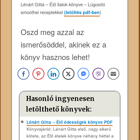
Lénárt Gitta – Élő italok könyve – Lúgosító
smoothei receptekkel
(letöltés pdf-ben
)
Oszd meg azzal az
ismerősöddel, akinek ez a
könyv hasznos lehet!
Hasonló ingyenesen
letölthető könyvek:
Lénárt Gitta – Élő édességek könyve PDF
Könyvajánló: Lénárt Gitta első, nagy sikerű
kötete, az Élő ételek könyve néhány héttel a