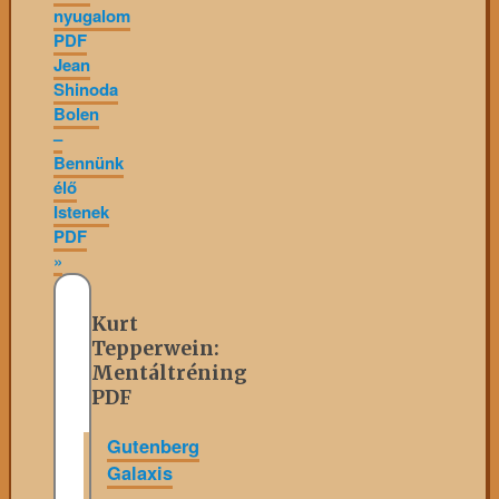
nyugalom
PDF
Jean
Shinoda
Bolen
–
Bennünk
élő
Istenek
PDF
»
Kurt
Tepperwein:
Mentáltréning
PDF
Gutenberg
Galaxis
»