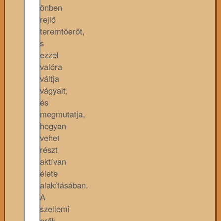
önben
rejlő
teremtőerőt,
s
ezzel
valóra
váltja
vágyait,
és
megmutatja,
hogyan
vehet
részt
aktívan
élete
alakításában.
A
szellemi
erők