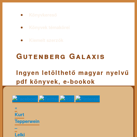
Könyvkereső
Könyvek témakörei
Kiemelt szerzők
Gutenberg Galaxis
Ingyen letölthető magyar nyelvű
pdf könyvek, e-bookok
«
Kurt
Tepperwein
–
Lelki