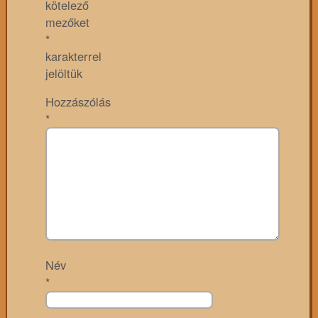
kötelező
mezőket
*
karakterrel
jelöltük
Hozzászólás
*
Név
*