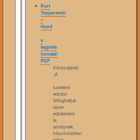
Kurt
Tepperwein
–
Hozd
a
legjobb
formád!
PDF
Könyvajánló:
„A
szellemi
edzést
felfoghatjuk
olyan
edzésként
is,
amelynek
köszönhetően
teljes