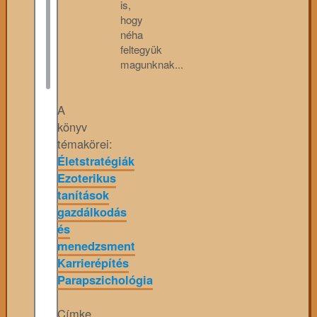
is,
hogy
néha
feltegyük
magunknak...
A
könyv
témakörei:
Életstratégiák
Ezoterikus
tanítások
gazdálkodás
és
menedzsment
Karrierépítés
Parapszichológia
Címke