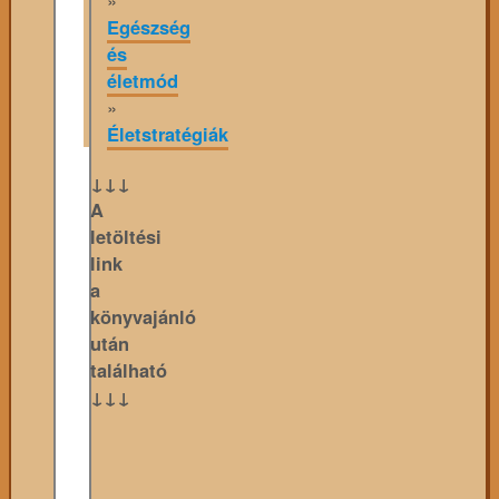
Egészség
és
életmód
»
Életstratégiák
↓↓↓
A
letöltési
link
a
könyvajánló
után
található
↓↓↓