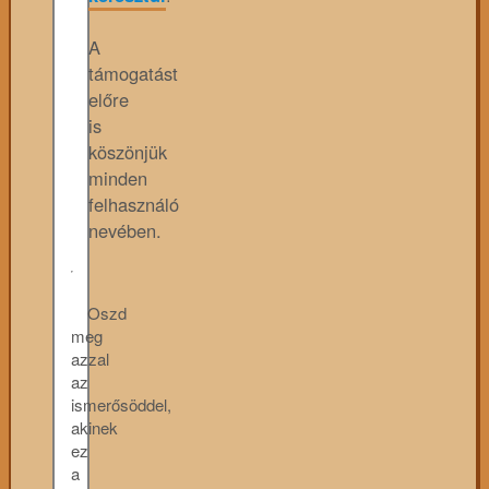
A
támogatást
előre
is
köszönjük
minden
felhasználó
nevében.
Oszd
meg
azzal
az
ismerősöddel,
akinek
ez
a