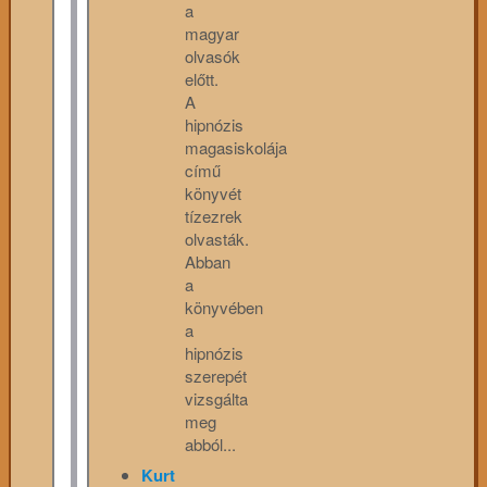
a
magyar
olvasók
előtt.
A
hipnózis
magasiskolája
című
könyvét
tízezrek
olvasták.
Abban
a
könyvében
a
hipnózis
szerepét
vizsgálta
meg
abból...
Kurt