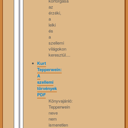
körforgása
az
érzéki,
a
lelki
és
a
szellemi
világokon
keresztül....
Kurt
Tepperwein:
A
szellemi
törvények
PDF
Könyvajánló:
Tepperwein
neve
nem
ismeretlen