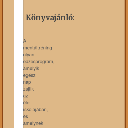
Könyvajánló:
A
mentáltréning
olyan
edzésprogram,
amelyik
egész
nap
zajlik
az
élet
iskolájában,
és
amelynek