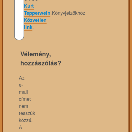
Kurt
Tepperwein
.
Könyvjelzőkhöz
Közvetlen
link
.
Vélemény,
hozzászólás?
Az
e-
mail
címet
nem
tesszük
közzé.
A