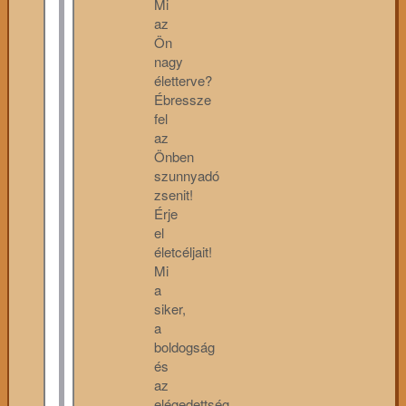
Mi
az
Ön
nagy
életterve?
Ébressze
fel
az
Önben
szunnyadó
zsenit!
Érje
el
életcéljait!
Mi
a
siker,
a
boldogság
és
az
elégedettség