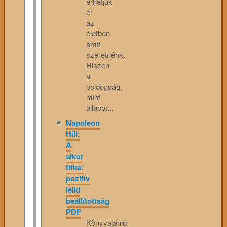
érhetjük
el
az
életben,
amit
szeretnénk.
Hiszen
a
boldogság,
mint
állapot...
Napoleon
Hill:
A
siker
titka:
pozitív
lelki
beállítottság
PDF
Könyvajánló: