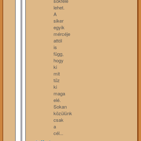
sokféle
lehet.
A
siker
egyik
mércéje
attól
is
függ,
hogy
ki
mit
tűz
ki
maga
elé.
Sokan
közülünk
csak
a
cél...