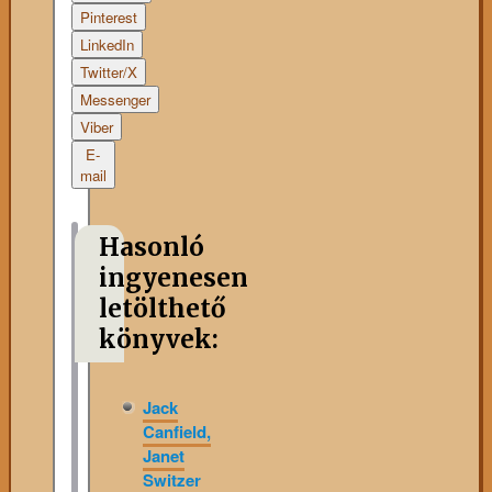
Pinterest
LinkedIn
Twitter/X
Messenger
Viber
E-
mail
Hasonló
ingyenesen
letölthető
könyvek:
Jack
Canfield,
Janet
Switzer