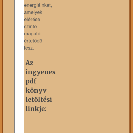
energiáinkat,
amelyek
elérése
szinte
magától
értetődő
lesz.
Az
ingyenes
pdf
könyv
letöltési
linkje: