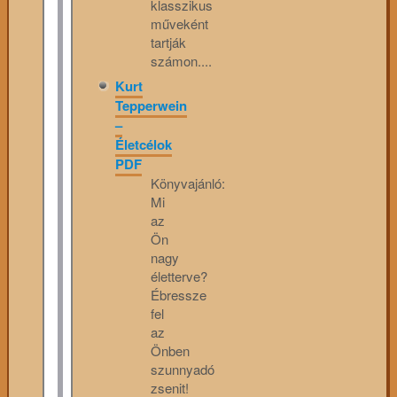
klasszikus
műveként
tartják
számon....
Kurt
Tepperwein
–
Életcélok
PDF
Könyvajánló:
Mi
az
Ön
nagy
életterve?
Ébressze
fel
az
Önben
szunnyadó
zsenit!