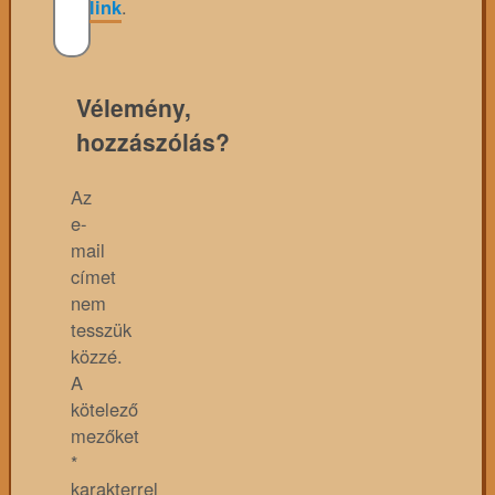
link
.
Vélemény,
hozzászólás?
Az
e-
mail
címet
nem
tesszük
közzé.
A
kötelező
mezőket
*
karakterrel