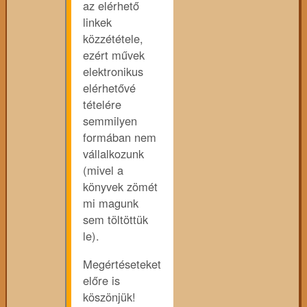
az elérhető
linkek
közzététele,
ezért művek
elektronikus
elérhetővé
tételére
semmilyen
formában nem
vállalkozunk
(mivel a
könyvek zömét
mi magunk
sem töltöttük
le).
Megértéseteket
előre is
köszönjük!