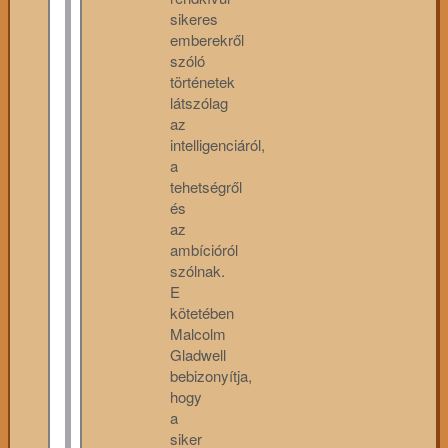
sikeres
emberekről
szóló
történetek
látszólag
az
intelligenciáról,
a
tehetségről
és
az
ambícióról
szólnak.
E
kötetében
Malcolm
Gladwell
bebizonyítja,
hogy
a
siker