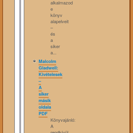
alkalmazod
e
könyv
alapelveit
–
és
a
siker
a...
Malcolm
Gladwell:
Kivételesek
–
A
siker
másik
oldala
PDF
Könyvajánló:
A
rendkívül