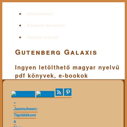
Könyvkereső
Könyvek témakörei
Kiemelt szerzők
Gutenberg Galaxis
Ingyen letölthető magyar nyelvű
pdf könyvek, e-bookok
«
Jasmuheen:
Táplálékom
a