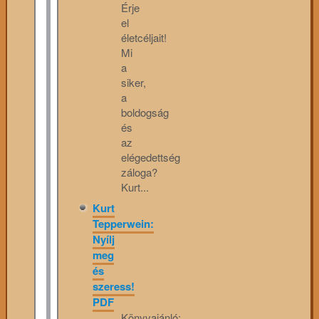
Érje
el
életcéljait!
Mi
a
siker,
a
boldogság
és
az
elégedettség
záloga?
Kurt...
Kurt
Tepperwein:
Nyílj
meg
és
szeress!
PDF
Könyvajánló: