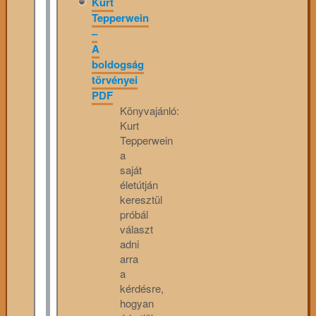
Kurt
Tepperwein
–
A
boldogság
törvényei
PDF
Könyvajánló:
Kurt
Tepperwein
a
saját
életútján
keresztül
próbál
választ
adni
arra
a
kérdésre,
hogyan