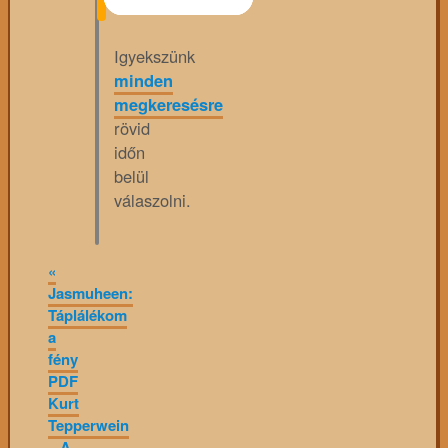
Igyekszünk
minden
megkeresésre
rövid
időn
belül
válaszolni.
«
Jasmuheen:
Táplálékom
a
fény
PDF
Kurt
Tepperwein
– A