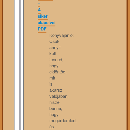
–
A
siker
alapelvei
PDF
Könyvajánló:
Csak
annyit
kell
tenned,
hogy
eldöntöd,
mit
is
akarsz
valójában,
hiszel
benne,
hogy
megérdemled,
és