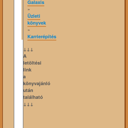
Galaxis
»
Üzleti
könyvek
»
Karrierépítés
↓↓↓
A
letöltési
link
a
könyvajánló
után
található
↓↓↓