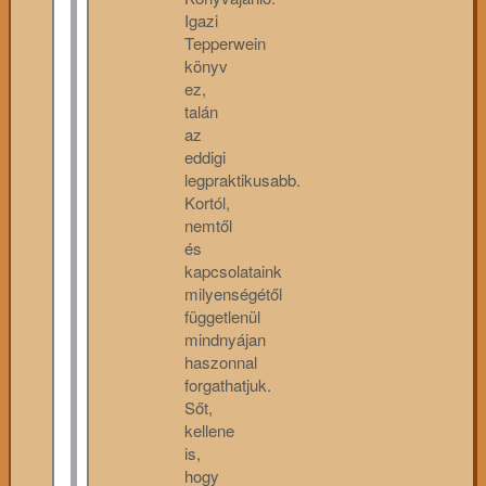
Igazi
Tepperwein
könyv
ez,
talán
az
eddigi
legpraktikusabb.
Kortól,
nemtől
és
kapcsolataink
milyenségétől
függetlenül
mindnyájan
haszonnal
forgathatjuk.
Sőt,
kellene
is,
hogy