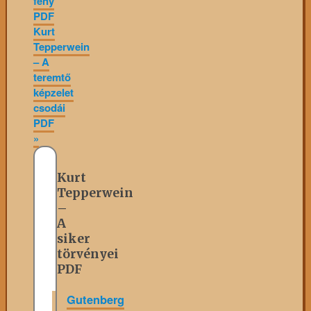
fény
PDF
Kurt
Tepperwein
– A
teremtő
képzelet
csodái
PDF
»
Kurt
Tepperwein
–
A
siker
törvényei
PDF
Gutenberg