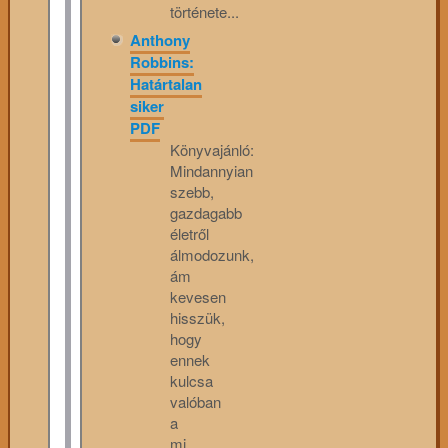
története...
Anthony
Robbins:
Határtalan
siker
PDF
Könyvajánló:
Mindannyian
szebb,
gazdagabb
életről
álmodozunk,
ám
kevesen
hisszük,
hogy
ennek
kulcsa
valóban
a
mi