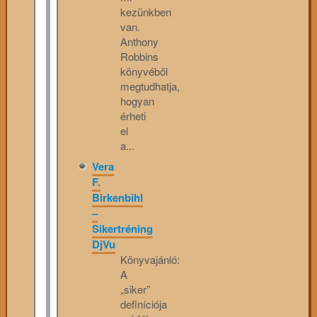
kezünkben
van.
Anthony
Robbins
könyvéből
megtudhatja,
hogyan
érheti
el
a...
Vera
F.
Birkenbihl
–
Sikertréning
DjVu
Könyvajánló:
A
„siker”
definíciója