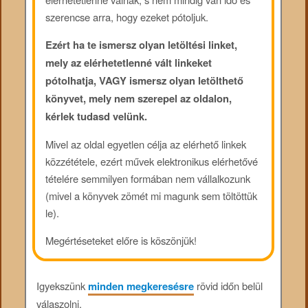
szerencse arra, hogy ezeket pótoljuk.
Ezért ha te ismersz olyan letöltési linket,
mely az elérhetetlenné vált linkeket
pótolhatja, VAGY ismersz olyan letölthető
könyvet, mely nem szerepel az oldalon,
kérlek tudasd velünk.
Mivel az oldal egyetlen célja az elérhető linkek
közzététele, ezért művek elektronikus elérhetővé
tételére semmilyen formában nem vállalkozunk
(mivel a könyvek zömét mi magunk sem töltöttük
le).
Megértéseteket előre is köszönjük!
Igyekszünk
minden megkeresésre
rövid időn belül
válaszolni.