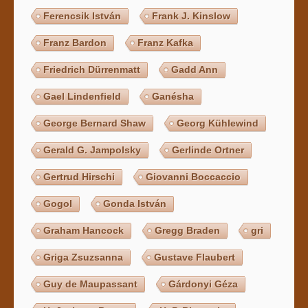
Ferencsik István
Frank J. Kinslow
Franz Bardon
Franz Kafka
Friedrich Dürrenmatt
Gadd Ann
Gael Lindenfield
Ganésha
George Bernard Shaw
Georg Kühlewind
Gerald G. Jampolsky
Gerlinde Ortner
Gertrud Hirschi
Giovanni Boccaccio
Gogol
Gonda István
Graham Hancock
Gregg Braden
gri
Griga Zsuzsanna
Gustave Flaubert
Guy de Maupassant
Gárdonyi Géza