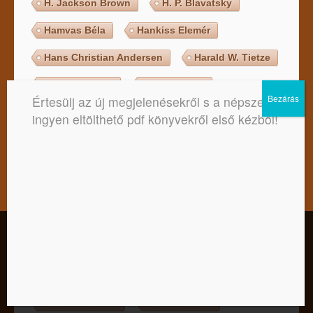
H. Jackson Brown
H. P. Blavatsky
Hamvas Béla
Hankiss Elemér
Hans Christian Andersen
Harald W. Tietze
Haris Dzsohari
Helen Fisher
Értesülj az új megjelenésekről s a népszerű,
Henrik Ibsen
Hermann Hesse
ingyen eltölthető pdf könyvekről első kézből!
Hermész Triszmegisztosz
Homérosz
Honoré de Balzac
Illés Csilla
Indrek Hargla
J. R. dos Santos
J. R. R. Tolkien
Jack Campbell
Kedves Látogató! Tájékoztatjuk, hogy a honlap felhasználói
élmény fokozásának érdekében sütiket alkalmazunk. A
Jack Canfield
Jack London
honlapunk használatával ön a tájékoztatásunkat tudomásul
veszi.
Jacques de Langre
James Hollis
Elfogadom
Nem
Adatkezelési tájékoztató
James Redfield
Jane Roberts