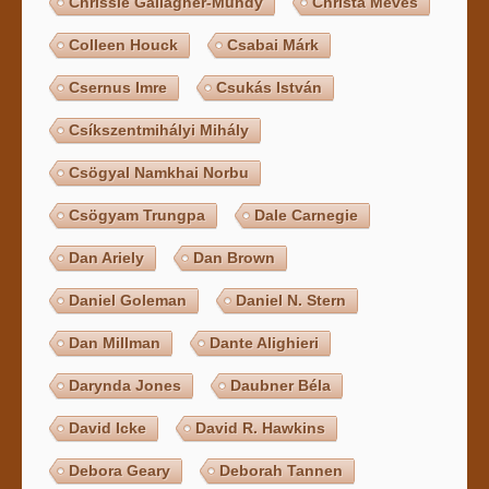
Chrissie Gallagher-Mundy
Christa Meves
Colleen Houck
Csabai Márk
Csernus Imre
Csukás István
Csíkszentmihályi Mihály
Csögyal Namkhai Norbu
Csögyam Trungpa
Dale Carnegie
Dan Ariely
Dan Brown
Daniel Goleman
Daniel N. Stern
Dan Millman
Dante Alighieri
Darynda Jones
Daubner Béla
David Icke
David R. Hawkins
Debora Geary
Deborah Tannen