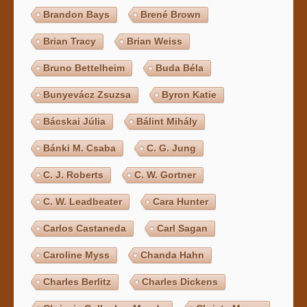
Brandon Bays
Brené Brown
Brian Tracy
Brian Weiss
Bruno Bettelheim
Buda Béla
Bunyevácz Zsuzsa
Byron Katie
Bácskai Júlia
Bálint Mihály
Bánki M. Csaba
C. G. Jung
C. J. Roberts
C. W. Gortner
C. W. Leadbeater
Cara Hunter
Carlos Castaneda
Carl Sagan
Caroline Myss
Chanda Hahn
Charles Berlitz
Charles Dickens