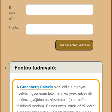
E-
mail
cím
*
Honlap
Fontos tudnivaló:
A
Gutenberg Galaxis
oldal célja a magyar
nyelvű, ingyenesen letölthető könyvek linkjeinek
az összegyűjtése és közzététele (a keresőben
fellelhető módon). Sajnos ezen linkek időről időre
elérhetetlenné válnak, s nem mindig van idő és