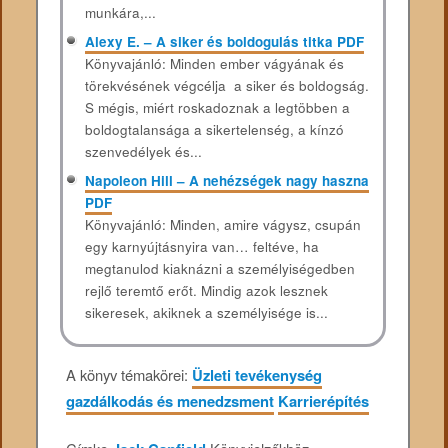
munkára,...
Alexy E. – A siker és boldogulás titka PDF
Könyvajánló: Minden ember vágyának és
törekvésének végcélja a siker és boldogság.
S mégis, miért roskadoznak a legtöbben a
boldogtalansága a sikertelenség, a kínzó
szenvedélyek és...
Napoleon Hill – A nehézségek nagy haszna
PDF
Könyvajánló: Minden, amire vágysz, csupán
egy karnyújtásnyira van… feltéve, ha
megtanulod kiaknázni a személyiségedben
rejlő teremtő erőt. Mindig azok lesznek
sikeresek, akiknek a személyisége is...
A könyv témakörei:
Üzleti tevékenység
gazdálkodás és menedzsment
Karrierépítés