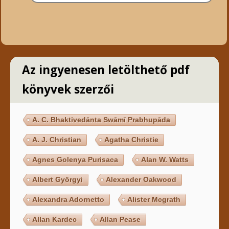
Az ingyenesen letölthető pdf
könyvek szerzői
A. C. Bhaktivedānta Swāmī Prabhupāda
A. J. Christian
Agatha Christie
Agnes Golenya Purisaca
Alan W. Watts
Albert Györgyi
Alexander Oakwood
Alexandra Adornetto
Alister Mcgrath
Allan Kardec
Allan Pease