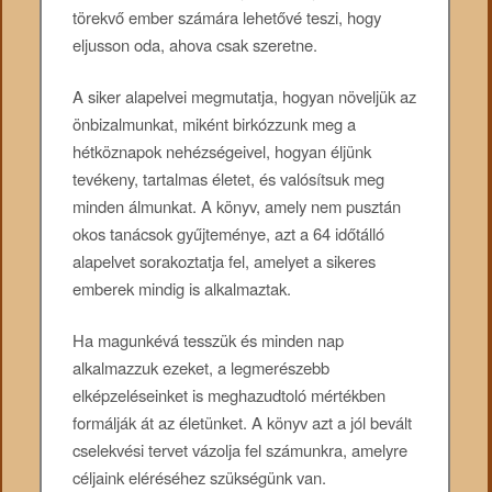
törekvő ember számára lehetővé teszi, hogy
eljusson oda, ahova csak szeretne.
A siker alapelvei megmutatja, hogyan növeljük az
önbizalmunkat, miként birkózzunk meg a
hétköznapok nehézségeivel, hogyan éljünk
tevékeny, tartalmas életet, és valósítsuk meg
minden álmunkat. A könyv, amely nem pusztán
okos tanácsok gyűjteménye, azt a 64 időtálló
alapelvet sorakoztatja fel, amelyet a sikeres
emberek mindig is alkalmaztak.
Ha magunkévá tesszük és minden nap
alkalmazzuk ezeket, a legmerészebb
elképzeléseinket is meghazudtoló mértékben
formálják át az életünket. A könyv azt a jól bevált
cselekvési tervet vázolja fel számunkra, amelyre
céljaink eléréséhez szükségünk van.