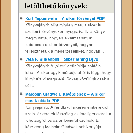
letölthető könyvek:
Kurt Tepperwein – A siker törvényei PDF
Könyvajánló: Mint minden más, a siker is
szellemi törvényeken nyugszik. Ez a könyv
megmutatja, hogyan alkalmazhatjuk
tudatosan a siker törvényeit, hogyan
fejleszthetjük a megérzéseinket, hogyan...
Vera F. Birkenbihl – Sikertréning DjVu
Könyvajánló: A „siker” definíciója sokféle
lehet. A siker egyik mércéje attól is függ, hogy
ki mit tűz ki maga elé. Sokan közülünk csak a
cél...
Malcolm Gladwell: Kivételesek – A siker
másik oldala PDF
Könyvajánló: A rendkívül sikeres emberekről
szóló történetek látszólag az intelligenciáról, a
tehetségről és az ambícióról szólnak. E
kötetében Malcolm Gladwell bebizonyítja,