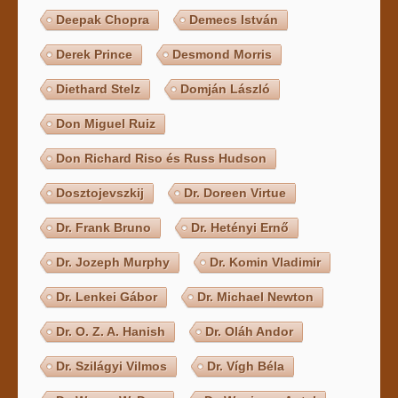
Deepak Chopra
Demecs István
Derek Prince
Desmond Morris
Diethard Stelz
Domján László
Don Miguel Ruiz
Don Richard Riso és Russ Hudson
Dosztojevszkij
Dr. Doreen Virtue
Dr. Frank Bruno
Dr. Hetényi Ernő
Dr. Jozeph Murphy
Dr. Komin Vladimir
Dr. Lenkei Gábor
Dr. Michael Newton
Dr. O. Z. A. Hanish
Dr. Oláh Andor
Dr. Szilágyi Vilmos
Dr. Vígh Béla