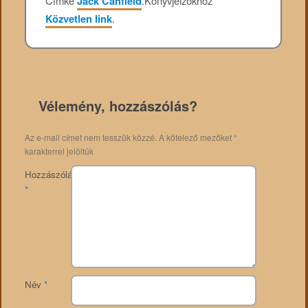
Címke
Jack Canfield
.
Könyvjelzőkhöz
Közvetlen link
.
Vélemény, hozzászólás?
Az e-mail címet nem tesszük közzé.
A kötelező mezőket
*
karakterrel jelöltük
Hozzászólás
*
Név
*