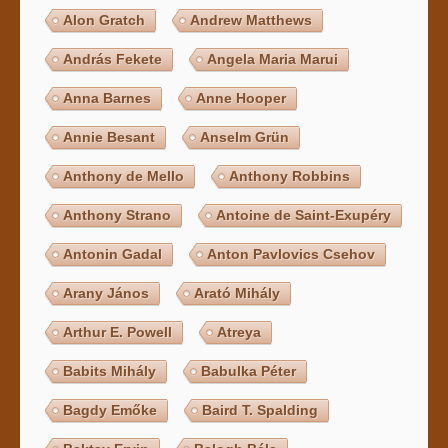
Alon Gratch
Andrew Matthews
András Fekete
Angela Maria Marui
Anna Barnes
Anne Hooper
Annie Besant
Anselm Grün
Anthony de Mello
Anthony Robbins
Anthony Strano
Antoine de Saint-Exupéry
Antonin Gadal
Anton Pavlovics Csehov
Arany János
Arató Mihály
Arthur E. Powell
Atreya
Babits Mihály
Babulka Péter
Bagdy Emőke
Baird T. Spalding