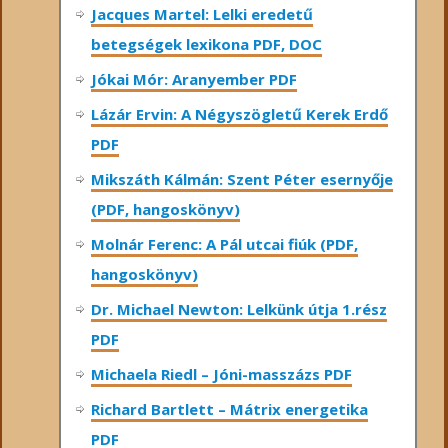
Jacques Martel: Lelki eredetű
betegségek lexikona PDF, DOC
Jókai Mór: Aranyember PDF
Lázár Ervin: A Négyszögletű Kerek Erdő
PDF
Mikszáth Kálmán: Szent Péter esernyője
(PDF, hangoskönyv)
Molnár Ferenc: A Pál utcai fiúk (PDF,
hangoskönyv)
Dr. Michael Newton: Lelkünk útja 1.rész
PDF
Michaela Riedl – Jóni-masszázs PDF
Richard Bartlett – Mátrix energetika
PDF