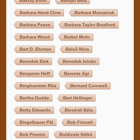
Baktay Ervin
Balogh Béla
Barbara Hand Clow
Barbara Marcainak
Barbara Pease
Barbara Taylor Bradford
Barbara Wood
Barbel Mohr
Bart D. Ehrman
Belső Nóra
Benedek Elek
Benedek István
Benjamin Hoff
Berente Ági
Berghammer Rita
Bernard Cornwell
Bertha Dudde
Bert Hellinger
Betty Edwards
Bicsérdi Béla
Biegelbauer Pál
Bob Frissell
Bob Proctor
Boldizsár Ildikó