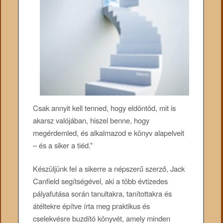
Csak annyit kell tenned, hogy eldöntöd, mit is
akarsz valójában, hiszel benne, hogy
megérdemled, és alkalmazod e könyv alapelveit
– és a siker a tiéd.”
Készüljünk fel a sikerre a népszerű szerző, Jack
Canfield segítségével, aki a több évtizedes
pályafutása során tanultakra, tanítottakra és
átéltekre építve írta meg praktikus és
cselekvésre buzdító könyvét, amely minden