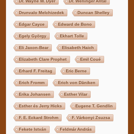
Dr. Wayne W. Dyer
Dr. Weninger Antal
Drunvalo Melchizedek
Duncan Shelley
Edgar Cayce
Edward de Bono
Egely György
Ekhart Tolle
Eli Jaxon-Bear
Elisabeth Haich
Elizabeth Clare Prophet
Emil Coué
Erhard F. Freitag
Eric Berne
Erich Fromm
Erich von Däniken
Erika Johansen
Esther Vilar
Esther és Jerry Hicks
Eugene T. Gendlin
F. E. Eckard Strohm
F. Várkonyi Zsuzsa
Fekete István
Feldmár András