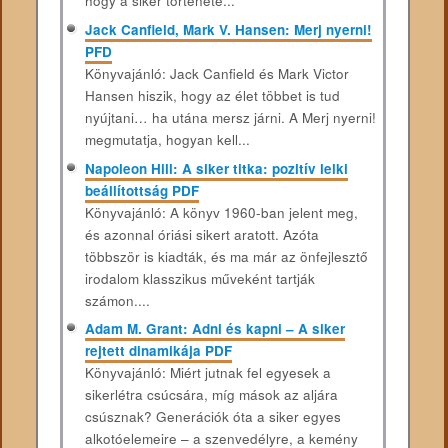
hogy a siker története...
Jack Canfield, Mark V. Hansen: Merj nyerni!
PFD
Könyvajánló: Jack Canfield és Mark Victor
Hansen hiszik, hogy az élet többet is tud
nyújtani… ha utána mersz járni. A Merj nyerni!
megmutatja, hogyan kell...
Napoleon Hill: A siker titka: pozitív lelki
beállítottság PDF
Könyvajánló: A könyv 1960-ban jelent meg,
és azonnal óriási sikert aratott. Azóta
többször is kiadták, és ma már az önfejlesztő
irodalom klasszikus műveként tartják
számon....
Adam M. Grant: Adni és kapni – A siker
rejtett dinamikája PDF
Könyvajánló: Miért jutnak fel egyesek a
sikerlétra csúcsára, míg mások az aljára
csúsznak? Generációk óta a siker egyes
alkotóelemeire – a szenvedélyre, a kemény