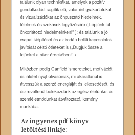
találunk olyan technikákat, amelyek a pozitív
gondolkodást segítik elő, valamint gyakorlatokat
és vizualizációkat az önpusztító hiedelmek,
félelmek és szokások legyőzésére („Lépjünk túl
önkorlátozó hiedelmeinken!” ); és találunk a jó
csapat kiépítését és az irodán belüli kapcsolatok
javítását célzó ötleteket is („Dugjuk össze a
fejünket a siker érdekében!” ).
Miközben pedig Canfield ismereteket, motivációt
és ihletet nyújt olvasóinak, mi akaratlanul is
átvesszük a szerző energiáját és lelkesedését, és
észrevétlenül belekezdünk az egész életünket és
szemléletmódunkat átváltoztató, kemény
munkába.
Az ingyenes pdf könyv
letöltési linkje: