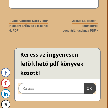
«
Jack Canfield, Mark Victor
Jackie LE Tissier –
Hansen: Erőleves a léleknek
Testkontroll
6. PDF
vegetáriánusoknak PDF
»
Keress az ingyenesen
letölthető pdf könyvek
között!
OK