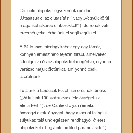
Canfield alapelvei egyszerűek (például
„Utasítsuk el az elutasítást!” vagy „Vegyük körül
magunkat sikeres emberekkel!” ), de rendkívüli
eredményeket érhetünk el segítségükkel.
A 64 tanács mindegyikéhez egy-egy tömör,
könnyen emészthető fejezet társul, amelyeket
feldolgozva és az alapelveket megértve, olyanná
varázsolhatjuk életünket, amilyenné csak
szeretnénk.
Találunk a tanácsok között ismerősnek tűnőket
(„Vállaljunk 100 százalékos felelősséget az
életünkért!” ), de Canfield olyan remekül
összegzi ezek lényegét, hogy azonnal felfogjuk
súlyukat; találunk egészen rendhagyó, ötletes
alapelveket („Legyünk fordított paranoiások!” );