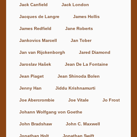
Jack Canfield
Jack London
Jacques de Langre
James Hollis
James Redfield
Jane Roberts
Jankovics Marcell
Jan Tober
Jan van Rijckenborgh
Jared Diamond
Jaroslav Hašek
Jean De La Fontaine
Jean Piaget
Jean Shinoda Bolen
Jenny Han
Jiddu Krishnamurti
Joe Abercrombie
Joe Vitale
Jo Frost
Johann Wolfgang von Goethe
John Bradshaw
John C. Maxwell
Jonathan Holt
Jonathan Swift