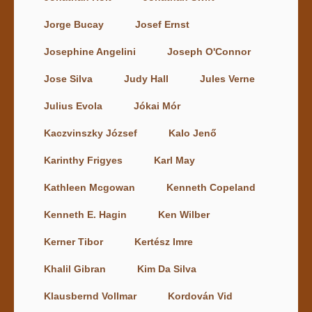
Jorge Bucay
Josef Ernst
Josephine Angelini
Joseph O'Connor
Jose Silva
Judy Hall
Jules Verne
Julius Evola
Jókai Mór
Kaczvinszky József
Kalo Jenő
Karinthy Frigyes
Karl May
Kathleen Mcgowan
Kenneth Copeland
Kenneth E. Hagin
Ken Wilber
Kerner Tibor
Kertész Imre
Khalil Gibran
Kim Da Silva
Klausbernd Vollmar
Kordován Vid