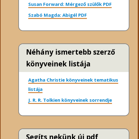
Susan Forward: Mérgező szülők PDF
Szabó Magda: Abigél PDF
Néhány ismertebb szerző
könyveinek listája
Agatha Christie könyveinek tematikus
listája
J. R. R. Tolkien könyveinek sorrendje
Segíts nekünk új pdf