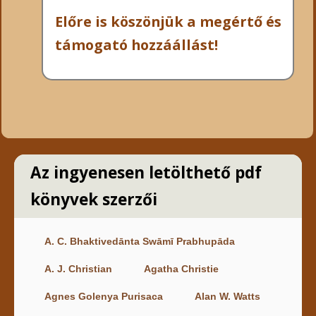
Előre is köszönjük a megértő és
támogató hozzáállást!
Az ingyenesen letölthető pdf
könyvek szerzői
A. C. Bhaktivedānta Swāmī Prabhupāda
A. J. Christian
Agatha Christie
Agnes Golenya Purisaca
Alan W. Watts