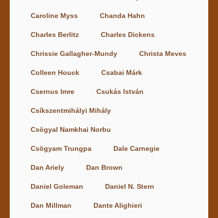
Caroline Myss
Chanda Hahn
Charles Berlitz
Charles Dickens
Chrissie Gallagher-Mundy
Christa Meves
Colleen Houck
Csabai Márk
Csernus Imre
Csukás István
Csíkszentmihályi Mihály
Csögyal Namkhai Norbu
Csögyam Trungpa
Dale Carnegie
Dan Ariely
Dan Brown
Daniel Goleman
Daniel N. Stern
Dan Millman
Dante Alighieri