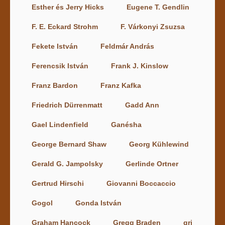
Esther és Jerry Hicks
Eugene T. Gendlin
F. E. Eckard Strohm
F. Várkonyi Zsuzsa
Fekete István
Feldmár András
Ferencsik István
Frank J. Kinslow
Franz Bardon
Franz Kafka
Friedrich Dürrenmatt
Gadd Ann
Gael Lindenfield
Ganésha
George Bernard Shaw
Georg Kühlewind
Gerald G. Jampolsky
Gerlinde Ortner
Gertrud Hirschi
Giovanni Boccaccio
Gogol
Gonda István
Graham Hancock
Gregg Braden
gri