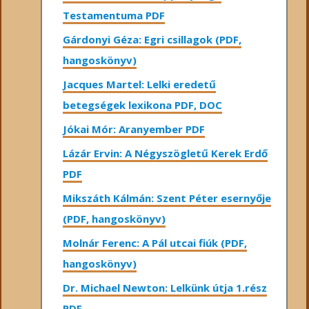
Testamentuma PDF
Gárdonyi Géza: Egri csillagok (PDF,
hangoskönyv)
Jacques Martel: Lelki eredetű
betegségek lexikona PDF, DOC
Jókai Mór: Aranyember PDF
Lázár Ervin: A Négyszögletű Kerek Erdő
PDF
Mikszáth Kálmán: Szent Péter esernyője
(PDF, hangoskönyv)
Molnár Ferenc: A Pál utcai fiúk (PDF,
hangoskönyv)
Dr. Michael Newton: Lelkünk útja 1.rész
PDF