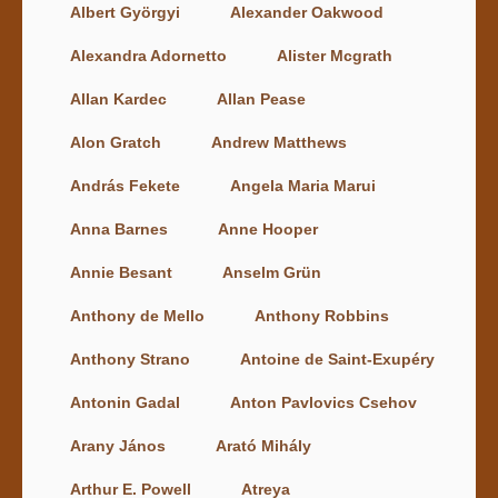
Albert Györgyi
Alexander Oakwood
Alexandra Adornetto
Alister Mcgrath
Allan Kardec
Allan Pease
Alon Gratch
Andrew Matthews
András Fekete
Angela Maria Marui
Anna Barnes
Anne Hooper
Annie Besant
Anselm Grün
Anthony de Mello
Anthony Robbins
Anthony Strano
Antoine de Saint-Exupéry
Antonin Gadal
Anton Pavlovics Csehov
Arany János
Arató Mihály
Arthur E. Powell
Atreya