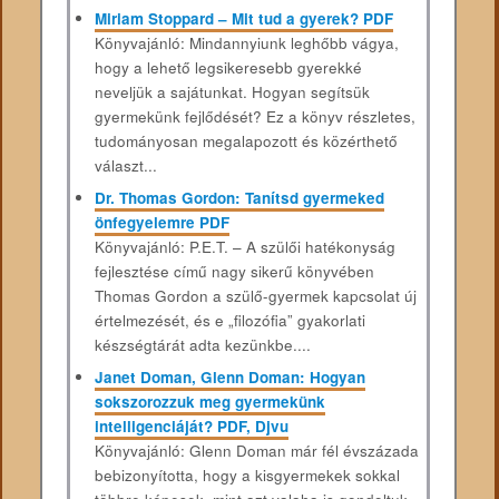
Miriam Stoppard – Mit tud a gyerek? PDF
Könyvajánló: Mindannyiunk leghőbb vágya,
hogy a lehető legsikeresebb gyerekké
neveljük a sajátunkat. Hogyan segítsük
gyermekünk fejlődését? Ez a könyv részletes,
tudományosan megalapozott és közérthető
választ...
Dr. Thomas Gordon: Tanítsd gyermeked
önfegyelemre PDF
Könyvajánló: P.E.T. – A szülői hatékonyság
fejlesztése című nagy sikerű könyvében
Thomas Gordon a szülő-gyermek kapcsolat új
értelmezését, és e „filozófia” gyakorlati
készségtárát adta kezünkbe....
Janet Doman, Glenn Doman: Hogyan
sokszorozzuk meg gyermekünk
intelligenciáját? PDF, Djvu
Könyvajánló: Glenn Doman már fél évszázada
bebizonyította, hogy a kisgyermekek sokkal