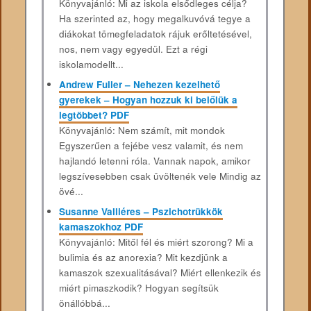
Könyvajánló: Mi az iskola elsődleges célja?
Ha szerinted az, hogy megalkuvóvá tegye a
diákokat tömegfeladatok rájuk erőltetésével,
nos, nem vagy egyedül. Ezt a régi
iskolamodellt...
Andrew Fuller – Nehezen kezelhető
gyerekek – Hogyan hozzuk ki belőlük a
legtöbbet? PDF
Könyvajánló: Nem számít, mit mondok
Egyszerűen a fejébe vesz valamit, és nem
hajlandó letenni róla. Vannak napok, amikor
legszívesebben csak üvöltenék vele Mindig az
övé...
Susanne Valliéres – Pszichotrükkök
kamaszokhoz PDF
Könyvajánló: Mitől fél és miért szorong? Mi a
bulimia és az anorexia? Mit kezdjünk a
kamaszok szexualitásával? Miért ellenkezik és
miért pimaszkodik? Hogyan segítsük
önállóbbá...