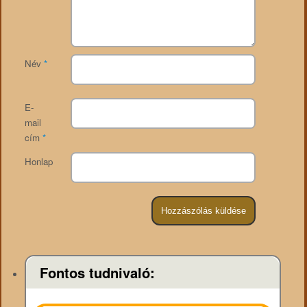
Név
*
E-
mail
cím
*
Honlap
Fontos tudnivaló: