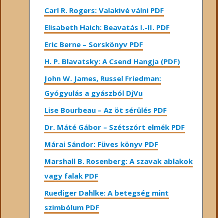
Carl R. Rogers: Valakivé válni PDF
Elisabeth Haich: Beavatás I.-II. PDF
Eric Berne – Sorskönyv PDF
H. P. Blavatsky: A Csend Hangja (PDF)
John W. James, Russel Friedman:
Gyógyulás a gyászból DjVu
Lise Bourbeau – Az öt sérülés PDF
Dr. Máté Gábor – Szétszórt elmék PDF
Márai Sándor: Füves könyv PDF
Marshall B. Rosenberg: A szavak ablakok
vagy falak PDF
Ruediger Dahlke: A betegség mint
szimbólum PDF