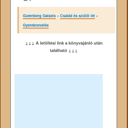
Gutenberg Galaxis
»
Család és szülői lét
»
Gyereknevelés
↓↓↓ A letöltési link a könyvajánló után
található ↓↓↓