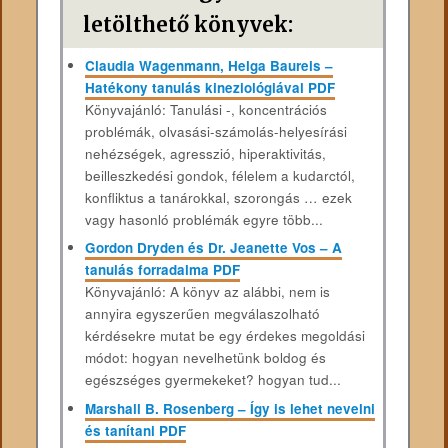
letölthető könyvek:
Claudia Wagenmann, Helga Baureis –
Hatékony tanulás kineziológiával PDF
Könyvajánló: Tanulási -, koncentrációs
problémák, olvasási-számolás-helyesírási
nehézségek, agresszió, hiperaktivitás,
beilleszkedési gondok, félelem a kudarctól,
konfliktus a tanárokkal, szorongás … ezek
vagy hasonló problémák egyre több...
Gordon Dryden és Dr. Jeanette Vos – A
tanulás forradalma PDF
Könyvajánló: A könyv az alábbi, nem is
annyira egyszerűen megválaszolható
kérdésekre mutat be egy érdekes megoldási
módot: hogyan nevelhetünk boldog és
egészséges gyermekeket? hogyan tud...
Marshall B. Rosenberg – Így is lehet nevelni
és tanítani PDF