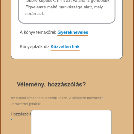
többre képesek, mint azt valaha is gondoltuk.
Figyelemre méltó munkássága alatt, mely
során azt...
A könyv témakörei:
Gyereknevelés
Könyvjelzőkhöz
Közvetlen link
.
Vélemény, hozzászólás?
Az e-mail címet nem tesszük közzé.
A kötelező mezőket
*
karakterrel jelöltük
Hozzászólás
*