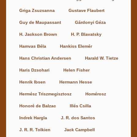
Griga Zsuzsanna
Gustave Flaubert
Guy de Maupassant
Gárdonyi Géza
H. Jackson Brown
H. P. Blavatsky
Hamvas Béla
Hankiss Elemér
Hans Christian Andersen
Harald W. Tietze
Haris Dzsohari
Helen Fisher
Henrik Ibsen
Hermann Hesse
Hermész Triszmegisztosz
Homérosz
Honoré de Balzac
Illés Csilla
Indrek Hargla
J. R. dos Santos
J. R. R. Tolkien
Jack Campbell