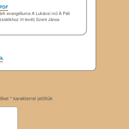
 PDF
árk evangéliuma A Lukácsi mű A Páli
zsidókhoz írt levél) Szent János
nk
.
zőket
*
karakterrel jelöltük