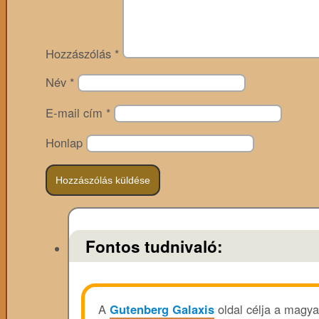
Hozzászólás
*
Név
*
E-mail cím
*
Honlap
Fontos tudnivaló:
A
Gutenberg Galaxis
oldal célja a magya