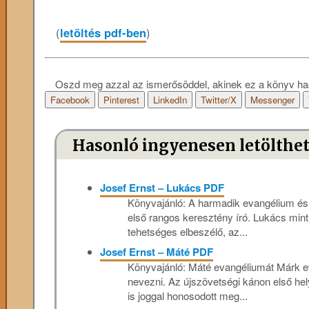
(
letöltés pdf-ben
)
Oszd meg azzal az ismerősöddel, akinek ez a könyv ha
Facebook
Pinterest
LinkedIn
Twitter/X
Messenger
Hasonló ingyenesen letölthe
Josef Ernst – Lukács PDF
Könyvajánló: A harmadik evangélium és
első rangos keresztény író. Lukács mint
tehetséges elbeszélő, az...
Josef Ernst – Máté PDF
Könyvajánló: Máté evangéliumát Márk ev
nevezni. Az újszövetségi kánon első he
is joggal honosodott meg...