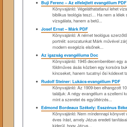
Buji Ferenc – Az elfelejtett evangélium PDF
Könyvajánló: Végeláthatatlanul lehet vi
biblikus teológia teszi… Ha nem a lélek
vizsgálata, hanem a betű...
Josef Ernst – Márk PDF
Könyvajánló: A német teológus szerzőtől
portréit: sorozatunkat Márk művével zár
modern exegézis elsőnek...
Az igazság evangéliuma Doc
Könyvajánló: 1945 decemberében egy a
földműves ásás közben egy korsóra bu
kincseket, hanem tucatnyi ősi kódexet talá
Rudolf Steiner: Lukács-evangélium PDF
Könyvajánló: Az 1909-ben elhangzott 10
találjuk: A négy evangélium a szellemi 
mint a szeretet és együttérzés...
Edmond Bordeaux Székely: Esszénus Béke
Könyvajánló: Nem mindennapi könyvet v
éves írást, amely Jézus eredeti tanítás
kiderül, hogy Jézus...