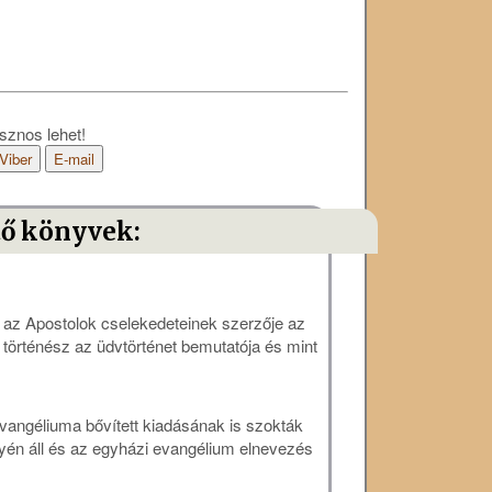
sznos lehet!
Viber
E-mail
tő könyvek:
 az Apostolok cselekedeteinek szerzője az
 történész az üdvtörténet bemutatója és mint
angéliuma bővített kiadásának is szokták
lyén áll és az egyházi evangélium elnevezés