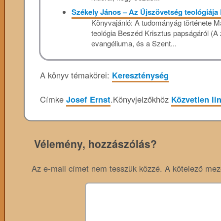
Székely János – Az Újszövetség teológiája
Könyvajánló: A tudományág története M
teológia Beszéd Krisztus papságáról (A 
evangéliuma, és a Szent...
A könyv témakörei:
Kereszténység
Címke
Josef Ernst
.
Könyvjelzőkhöz
Közvetlen li
Vélemény, hozzászólás?
Az e-mail címet nem tesszük közzé.
A kötelező me