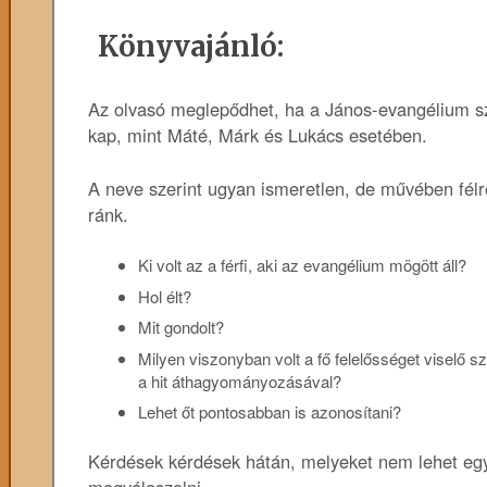
Könyvajánló:
Az olvasó meglepődhet, ha a János-evangélium sz
kap, mint Máté, Márk és Lukács esetében.
A neve szerint ugyan ismeretlen, de művében félr
ránk.
Ki volt az a férfi, aki az evangélium mögött áll?
Hol élt?
Mit gondolt?
Milyen viszonyban volt a fő felelősséget viselő s
a hit áthagyományozásával?
Lehet őt pontosabban is azonosítani?
Kérdések kérdések hátán, melyeket nem lehet eg
megválaszolni.