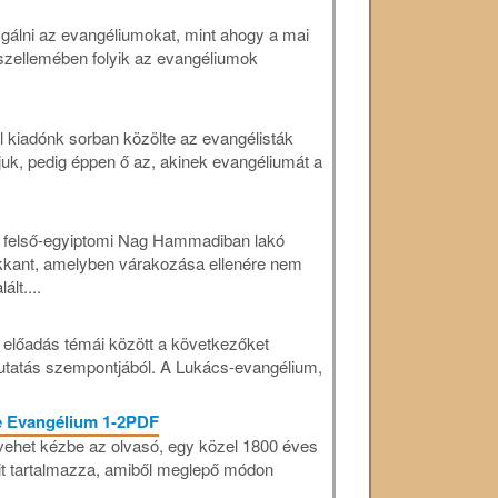
zsgálni az evangéliumokat, mint ahogy a mai
 szellemében folyik az evangéliumok
 kiadónk sorban közölte az evangélisták
juk, pedig éppen ő az, akinek evangéliumát a
 felső-egyiptomi Nag Hammadiban lakó
kkant, amelyben várakozása ellenére nem
lt....
 előadás témái között a következőket
kutatás szempontjából. A Lukács-evangélium,
 Evangélium 1-2PDF
ehet kézbe az olvasó, egy közel 1800 éves
ait tartalmazza, amiből meglepő módon