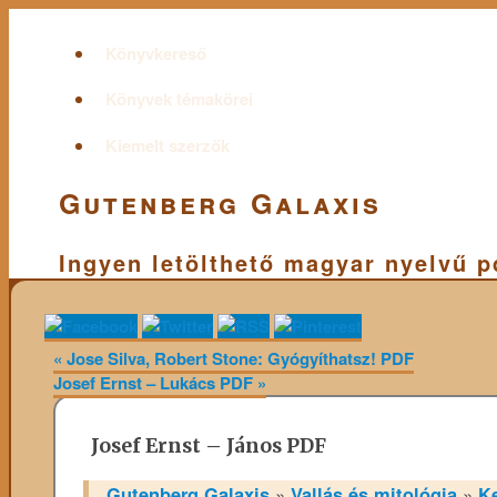
Könyvkereső
Könyvek témakörei
Kiemelt szerzők
Gutenberg Galaxis
Ingyen letölthető magyar nyelvű 
«
Jose Silva, Robert Stone: Gyógyíthatsz! PDF
Josef Ernst – Lukács PDF
»
Josef Ernst – János PDF
Gutenberg Galaxis
»
Vallás és mitológia
»
K