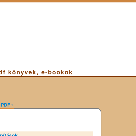
pdf könyvek, e-bookok
ge PDF
»
anítások