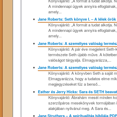
Könyvajánló: „A formát a tudat alkotja.
A mindennapi ügyek annyira elfoglalnak,
amely...
Jane Roberts: Seth könyve I. – A lélek örö
Könyvajánló: „A formát a tudat alkotja.
A mindennapi ügyek annyira elfoglalnak,
amely...
Jane Roberts: A személyes valóság termész
Könyvajánló: A pár éve megjelent Seth
természete Seth újabb műve. A kötetben 
valóságot tárgyalja. Elmagyarázza,...
Jane Roberts: A személyes valóság termész
Könyvajánló: A könyvben Seth a saját mag
Elmagyarázza, hogy a tudatos elme miként 
megjegyzéseket fűz a benső...
Esther és Jerry Hicks: Sara és SETH beavat
Könyvajánló: Ábrahám meséi minden kor
szerzőpáros mesekönyvek tormájában is
alakjában nyilvánul meg. A Sara és...
Jane Struthers – A spiritualitás bibliája PD