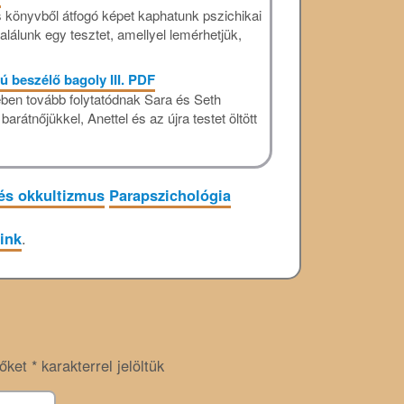
s könyvből átfogó képet kaphatunk pszichikai
alálunk egy tesztet, amellyel lemérhetjük,
ú beszélő bagoly III. PDF
tében tovább folytatódnak Sara és Seth
arátnőjükkel, Anettel és az újra testet öltött
és okkultizmus
Parapszichológia
link
.
zőket
*
karakterrel jelöltük