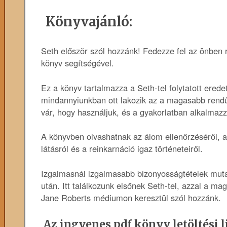
Könyvajánló:
Seth először szól hozzánk! Fedezze fel az önben 
könyv segítségével.
Ez a könyv tartalmazza a Seth-tel folytatott erede
mindannyiunkban ott lakozik az a magasabb rendű
vár, hogy használjuk, és a gyakorlatban alkalmazz
A könyvben olvashatnak az álom ellenőrzéséről, a 
látásról és a reinkarnáció igaz történeteiről.
Izgalmasnál izgalmasabb bizonyosságtételek mutat
után. Itt találkozunk elsőnek Seth-tel, azzal a mag
Jane Roberts médiumon keresztül szól hozzánk.
Az ingyenes pdf könyv letöltési l