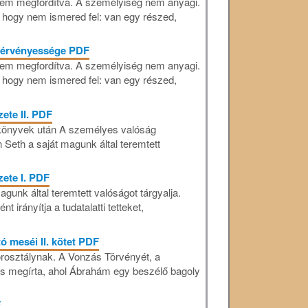
 Nem megfordítva. A személyiség nem anyagi.
 hogy nem ismered fel: van egy részed,
k érvényessége PDF
 Nem megfordítva. A személyiség nem anyagi.
 hogy nem ismered fel: van egy részed,
ete II. PDF
-könyvek után A személyes valóság
Seth a saját magunk által teremtett
ete I. PDF
unk által teremtett valóságot tárgyalja.
irányítja a tudatalatti tetteket,
ó meséi II. kötet PDF
osztálynak. A Vonzás Törvényét, a
 megírta, ahol Ábrahám egy beszélő bagoly
F