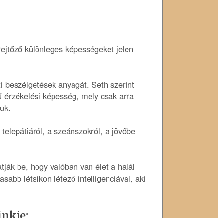
rejtőző különleges képességeket jelen
ti beszélgetések anyagát. Seth szerint
 érzékelési képesség, mely csak arra
uk.
telepátiáról, a szeánszokról, a jövőbe
ják be, hogy valóban van élet a halál
asabb létsíkon létező intelligenciával, aki
inkje: