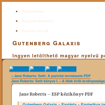
Könyvkereső
Könyvek témakörei
Kiemelt szerzők
Gutenberg Galaxis
Ingyen letölthető magyar nyelvű 
«
Jane Roberts: Seth: A psziché természete PDF
Jane Roberts: Seth könyve I. – A lélek örök érvényessé
Jane Roberts – ESP kézikönyv PDF
Gutenberg Galaxis
»
Ezotéria
»
Ezoterikus t