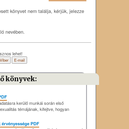
ett könyvet nem találja, kérjük, jelezze
áló nevében.
sznos lehet!
Viber
E-mail
tő könyvek:
 PDF
datásra kerülő munkái során első
xualitás témájának, kifejtve, hogyan
ök érvényessége PDF