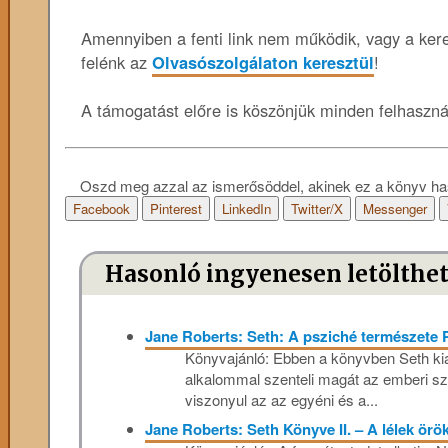
Amennyiben a fenti link nem működik, vagy a keres
felénk az
Olvasószolgálaton keresztül
!
A támogatást előre is köszönjük minden felhaszn
Oszd meg azzal az ismerősöddel, akinek ez a könyv ha
Facebook
Pinterest
LinkedIn
Twitter/X
Messenger
Hasonló ingyenesen letölthe
Jane Roberts: Seth: A psziché természete
Könyvajánló: Ebben a könyvben Seth kia
alkalommal szenteli magát az emberi sze
viszonyul az az egyéni és a...
Jane Roberts: Seth Könyve II. – A lélek ör