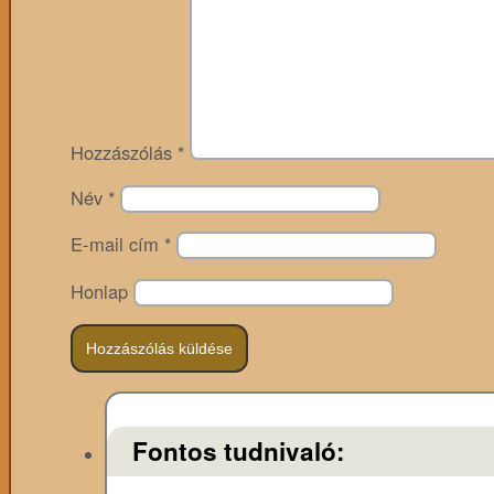
Hozzászólás
*
Név
*
E-mail cím
*
Honlap
Fontos tudnivaló: