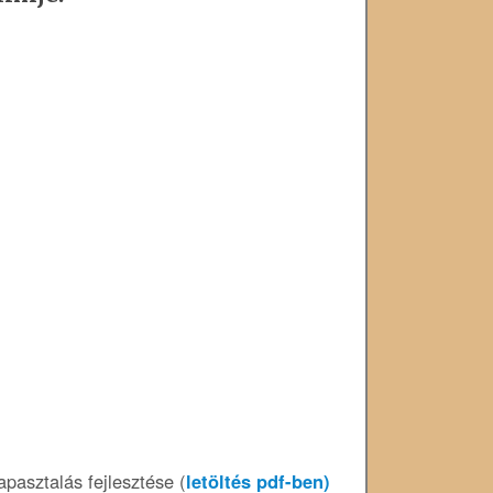
pasztalás fejlesztése (
letöltés pdf-ben)