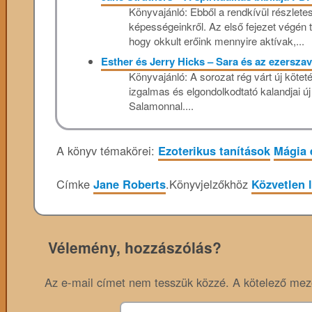
Könyvajánló: Ebből a rendkívül részlete
képességeinkről. Az első fejezet végén t
hogy okkult erőink mennyire aktívak,...
Esther és Jerry Hicks – Sara és az ezerszav
Könyvajánló: A sorozat rég várt új köte
izgalmas és elgondolkodtató kalandjai új b
Salamonnal....
A könyv témakörei:
Ezoterikus tanítások
Mágia 
Címke
Jane Roberts
.
Könyvjelzőkhöz
Közvetlen 
Vélemény, hozzászólás?
Az e-mail címet nem tesszük közzé.
A kötelező me