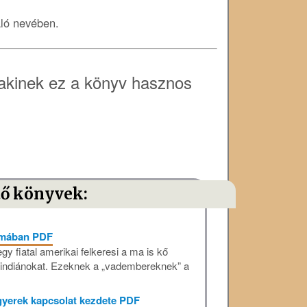
áló nevében.
akinek ez a könyv hasznos
tő könyvek:
yomában PDF
y fiatal amerikai felkeresi a ma is kő
 indiánokat. Ezeknek a „vadembereknek” a
-gyerek kapcsolat kezdete PDF