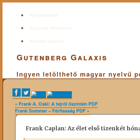
Könyvkereső
Könyvek témakörei
Kiemelt szerzők
Gutenberg Galaxis
Ingyen letölthető magyar nyelvű 
«
Frank A. Oski: A tejről őszintén PDF
Frank Sommer – Férfiasság PDF
»
Frank Caplan: Az élet első tizenkét hón