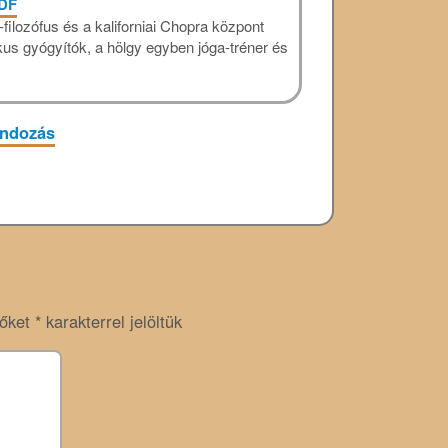
PDF
ilozófus és a kaliforniai Chopra központ
kus gyógyítók, a hölgy egyben jóga-tréner és
ndozás
zőket
*
karakterrel jelöltük