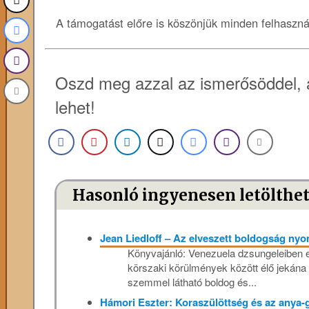
A támogatást előre is köszönjük minden felhaszn
Oszd meg azzal az ismerősöddel, 
lehet!
Hasonló ingyenesen letölthe
Jean Liedloff – Az elveszett boldogság n
Könyvajánló: Venezuela dzsungeleiben eg
körszaki körülmények között élő jekána
szemmel látható boldog és...
Hámori Eszter: Koraszülöttség ​és az anya