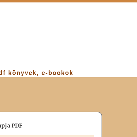
pdf könyvek, e-bookok
apja PDF