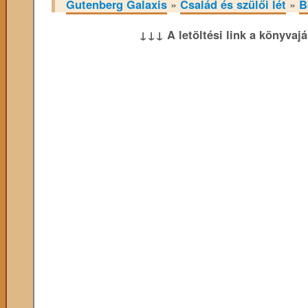
Gutenberg Galaxis
»
Család és szülői lét
»
B
↓↓↓ A letöltési link a könyvaj