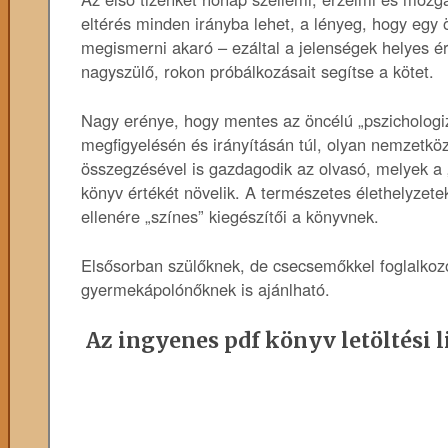
eltérés minden irányba lehet, a lényeg, hogy eg
megismerni akaró – ezáltal a jelenségek helyes ér
nagyszülő, rokon próbálkozásait segítse a kötet.
Nagy erénye, hogy mentes az öncélú „pszichologiz
megfigyelésén és irányításán túl, olyan nemzetk
összegzésével is gazdagodik az olvasó, melyek a 
könyv értékét növelik. A természetes élethelyzetek
ellenére „színes” kiegészítői a könyvnek.
Elsősorban szülőknek, de csecsemőkkel foglalkoz
gyermekápolónőknek is ajánlható.
Az ingyenes pdf könyv letöltési l