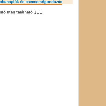
abanaplók és csecsemőgondozás
ánló után található ↓↓↓