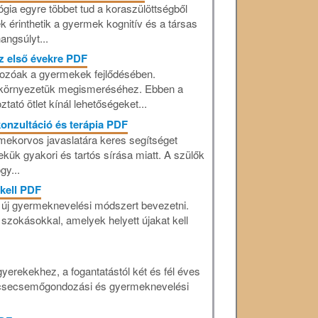
ógia egyre többet tud a koraszülöttségből
 érinthetik a gyermek kognitív és a társas
angsúlyt...
z első évekre PDF
rozóak a gyermekek fejlődésében.
 környezetük megismeréséhez. Ebben a
tató ötlet kínál lehetőségeket...
onzultáció és terápia PDF
mekorvos javaslatára keres segítséget
ük gyakori és tartós sírása miatt. A szülők
gy...
kell PDF
n új gyermeknevelési módszert bevezetni.
szokásokkal, amelyek helyett újakat kell
yerekekhez, a fogantatástól két és fél éves
t csecsemőgondozási és gyermeknevelési