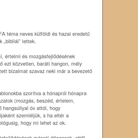
A téma neves külföldi és hazai eredetű
bibliái” lettek.
i, értelmi és mozgásfejlődésének
ő ezt közvetlen, baráti hangon, mély
ett bizalmat szavaz neki már a bevezető
sablonokba szorítva a hónapról hónapra
ázatok (mozgás, beszéd, értelem,
 hangsúllyal óv attól, hogy
jaként szemléljük, s ha eltér a
ológusig, hogy mi lehet az ok.
sfejlődésének mércéi átlagosak, ettől