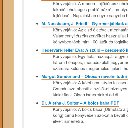
Könyvajánló: A ​​modern fejlődéspszichol
fakadó lehetséges problémákról, amelyek
fejlődését. Napjainkban egyre nagyobb h
M. Nussbaum, J. Friedl – Gyermekjátékok a
Könyvajánló: Az első életévek meghatá
Valamennyi érzékszervüket használják
könyvben több mint 100 játék és foglalkoz
Hédervári-Heller Éva: A szülő – csecsemő k
Könyvajánló: Egy fiatal házaspár a gyer
három hónapos, másodszülött fiúgyermek
számára különös megterhelést jelent, ho
Margot Sunderland – Okosan nevelni tudni 
Könyvajánló: A kötet nem kíván teljese
Csupán szembesíti a szülőket bizonyos 
kialakítani. Olyan ismereteket ad át...
Dr. Aletha J. Solter – A bölcs baba PDF
Könyvajánló: A bölcs baba (Útmutató a g
korig) című könyvében azokat a bevál
elveit ismerteti a...