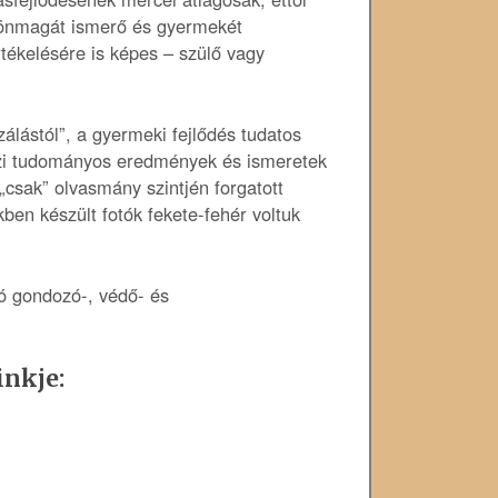
y önmagát ismerő és gyermekét
tékelésére is képes – szülő vagy
álástól”, a gyermeki fejlődés tudatos
özi tudományos eredmények és ismeretek
„csak” olvasmány szintjén forgatott
ben készült fotók fekete-fehér voltuk
ó gondozó-, védő- és
inkje: