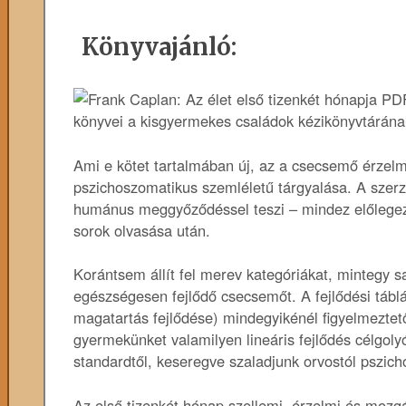
Könyvajánló:
könyvei a kisgyermekes családok kézikönyvtárának „
Ami e kötet tartalmában új, az a csecsemő érzelm
pszichoszomatikus szemléletű tárgyalása. A szerz
humánus meggyőződéssel teszi – mindez előlegez
sorok olvasása után.
Korántsem állít fel merev kategóriákat, mintegy 
egészségesen fejlődő csecsemőt. A fejlődési tábl
magatartás fejlődése) mindegyikénél figyelmeztető
gyermekünket valamilyen lineáris fejlődés célgolyó
standardtől, keseregve szaladjunk orvostól pszich
Az első tizenkét hónap szellemi, érzelmi és mozgá