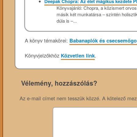
Deepak Chopra: Az élet mágikus kezdete 
Könyvajánló: Chopra, a közismert orvos-f
másik két munkatársa – szintén holiszti
dúla is –...
A könyv témakörei:
Babanaplók és csecsemőgo
Könyvjelzőkhöz
Közvetlen link
.
Vélemény, hozzászólás?
Az e-mail címet nem tesszük közzé.
A kötelező me