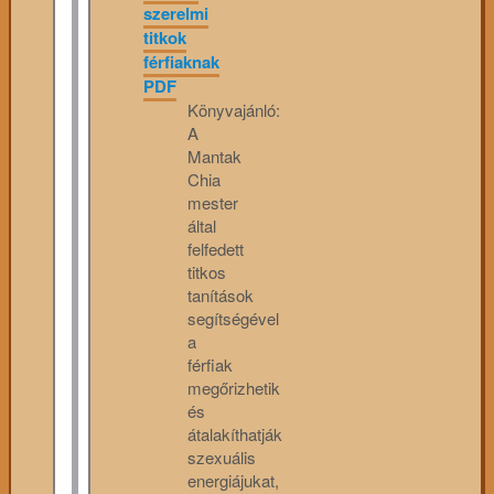
szerelmi
titkok
férfiaknak
PDF
Könyvajánló:
A
Mantak
Chia
mester
által
felfedett
titkos
tanítások
segítségével
a
férfiak
megőrizhetik
és
átalakíthatják
szexuális
energiájukat,