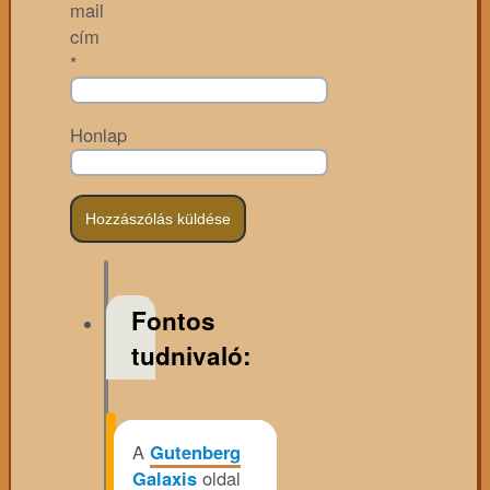
mail
cím
*
Honlap
Fontos
tudnivaló:
A
Gutenberg
Galaxis
oldal