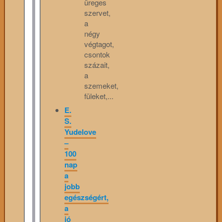
üreges
szervet,
a
négy
végtagot,
csontok
százait,
a
szemeket,
füleket,...
E.
S.
Yudelove
–
100
nap
a
jobb
egészségért,
a
jó