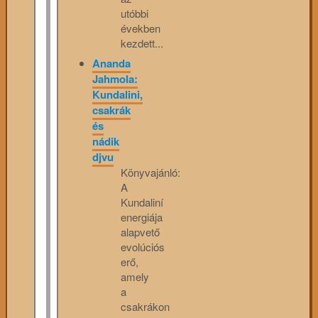
utóbbi
években
kezdett...
Ananda
Jahmola:
Kundalini,
csakrák
és
nádik
djvu
Könyvajánló:
A
Kundaliní
energiája
alapvető
evolúciós
erő,
amely
a
csakrákon