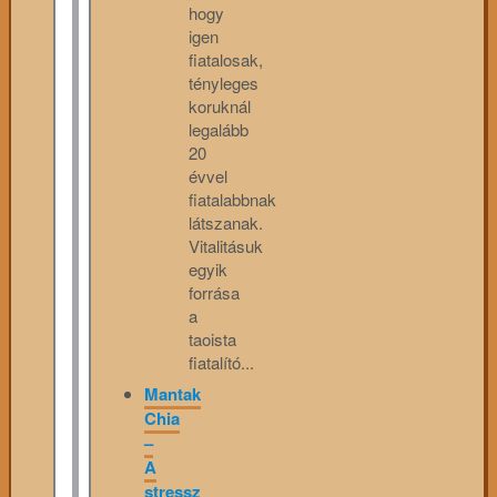
hogy
igen
fiatalosak,
tényleges
koruknál
legalább
20
évvel
fiatalabbnak
látszanak.
Vitalitásuk
egyik
forrása
a
taoista
fiatalító...
Mantak
Chia
–
A
stressz