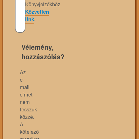
Könyvjelzőkhöz
Közvetlen
link
.
Vélemény,
hozzászólás?
Az
e-
mail
címet
nem
tesszük
közzé.
A
kötelező