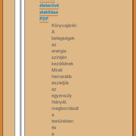
életerővé
alakítása
PDF
Könyvajánló:
A
betegségek
az
energia
szintjén
kezdődnek
Minél
hamarabb
észleljük
az
egyensúly
hiányát,
megbomlását
a
testünkben
és
a