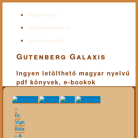
Könyvkereső
Könyvek témakörei
Kiemelt szerzők
Gutenberg Galaxis
Ingyen letölthető magyar nyelvű
pdf könyvek, e-bookok
«
Dr.
Vígh
Béla
– A