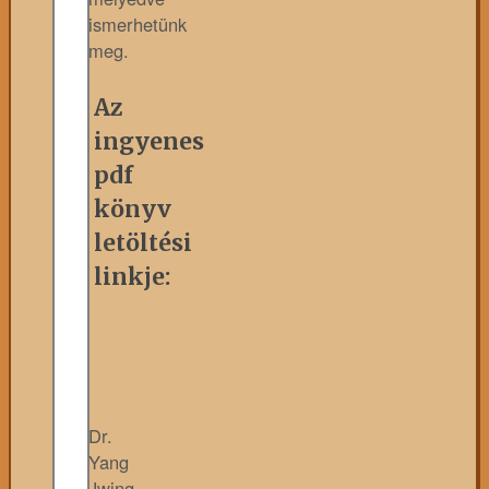
ismerhetünk
meg.
Az
ingyenes
pdf
könyv
letöltési
linkje:
Dr.
Yang
Jwing-