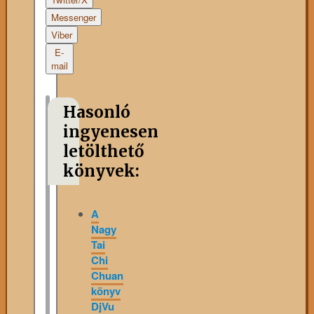
Messenger
Viber
E-
mail
Hasonló
ingyenesen
letölthető
könyvek:
A
Nagy
Tai
Chi
Chuan
könyv
DjVu