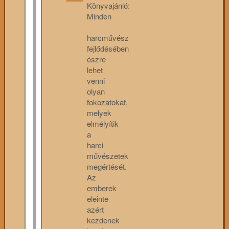
Könyvajánló:
Minden
harcművész
fejlődésében
észre
lehet
venni
olyan
fokozatokat,
melyek
elmélyítik
a
harci
művészetek
megértését.
Az
emberek
eleinte
azért
kezdenek