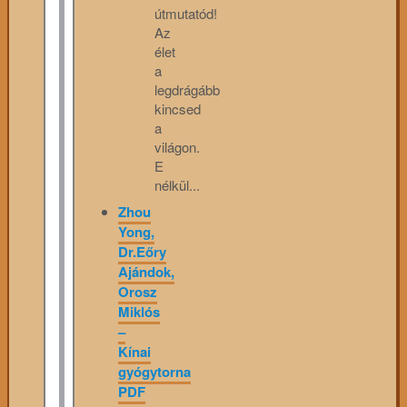
útmutatód!
Az
élet
a
legdrágább
kincsed
a
világon.
E
nélkül...
Zhou
Yong,
Dr.Eőry
Ajándok,
Orosz
Miklós
–
Kínai
gyógytorna
PDF