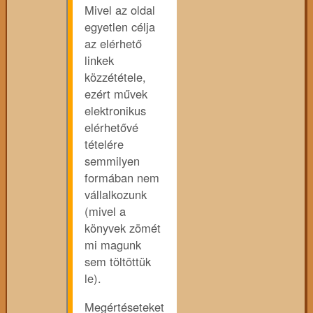
Mivel az oldal
egyetlen célja
az elérhető
linkek
közzététele,
ezért művek
elektronikus
elérhetővé
tételére
semmilyen
formában nem
vállalkozunk
(mivel a
könyvek zömét
mi magunk
sem töltöttük
le).
Megértéseteket