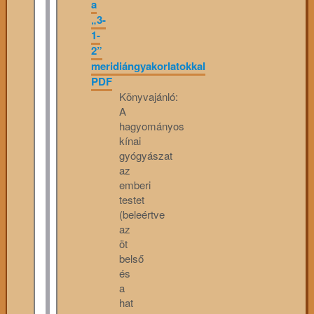
a
„3-
1-
2”
meridiángyakorlatokkal
PDF
Könyvajánló:
A
hagyományos
kínai
gyógyászat
az
emberi
testet
(beleértve
az
öt
belső
és
a
hat