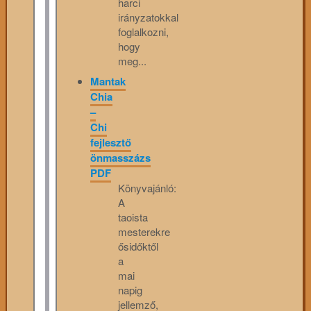
harci
irányzatokkal
foglalkozni,
hogy
meg...
Mantak
Chia
–
Chi
fejlesztő
önmasszázs
PDF
Könyvajánló:
A
taoista
mesterekre
ősidőktől
a
mai
napig
jellemző,