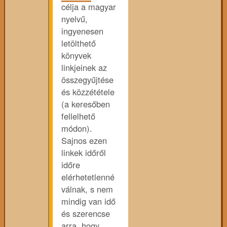
célja a magyar
nyelvű,
ingyenesen
letölthető
könyvek
linkjeinek az
összegyűjtése
és közzététele
(a keresőben
fellelhető
módon).
Sajnos ezen
linkek időről
időre
elérhetetlenné
válnak, s nem
mindig van idő
és szerencse
arra, hogy