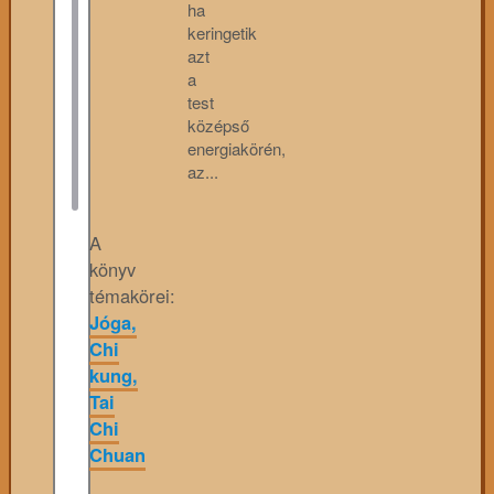
ha
keringetik
azt
a
test
középső
energiakörén,
az...
A
könyv
témakörei:
Jóga,
Chi
kung,
Tai
Chi
Chuan