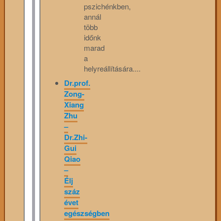
pszichénkben,
annál
több
időnk
marad
a
helyreállítására....
Dr.prof.
Zong-
Xiang
Zhu
–
Dr.Zhi-
Gui
Qiao
–
Élj
száz
évet
egészségben