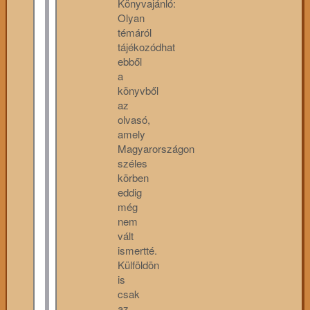
Könyvajánló:
Olyan
témáról
tájékozódhat
ebből
a
könyvből
az
olvasó,
amely
Magyarországon
széles
körben
eddig
még
nem
vált
ismertté.
Külföldön
is
csak
az