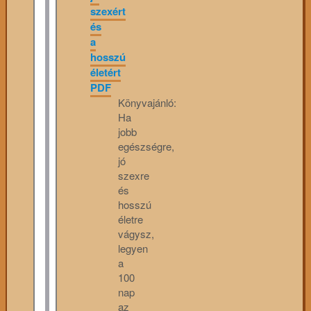
szexért
és
a
hosszú
életért
PDF
Könyvajánló:
Ha
jobb
egészségre,
jó
szexre
és
hosszú
életre
vágysz,
legyen
a
100
nap
az