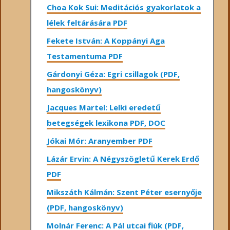
Choa Kok Sui: Meditációs gyakorlatok a
lélek feltárására PDF
Fekete István: A Koppányi Aga
Testamentuma PDF
Gárdonyi Géza: Egri csillagok (PDF,
hangoskönyv)
Jacques Martel: Lelki eredetű
betegségek lexikona PDF, DOC
Jókai Mór: Aranyember PDF
Lázár Ervin: A Négyszögletű Kerek Erdő
PDF
Mikszáth Kálmán: Szent Péter esernyője
(PDF, hangoskönyv)
Molnár Ferenc: A Pál utcai fiúk (PDF,