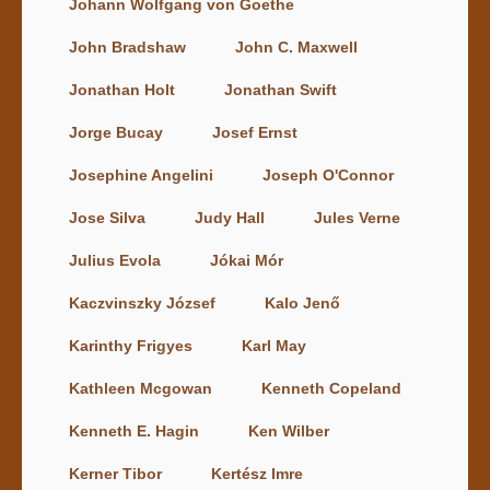
Johann Wolfgang von Goethe
John Bradshaw
John C. Maxwell
Jonathan Holt
Jonathan Swift
Jorge Bucay
Josef Ernst
Josephine Angelini
Joseph O'Connor
Jose Silva
Judy Hall
Jules Verne
Julius Evola
Jókai Mór
Kaczvinszky József
Kalo Jenő
Karinthy Frigyes
Karl May
Kathleen Mcgowan
Kenneth Copeland
Kenneth E. Hagin
Ken Wilber
Kerner Tibor
Kertész Imre