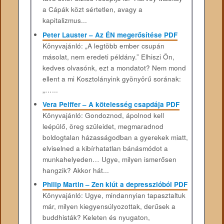
a Cápák közt sértetlen, avagy a
kapitalizmus...
Peter Lauster – Az ÉN megerősítése PDF
Könyvajánló: „A ​legtöbb ember csupán
másolat, nem eredeti példány.” Elhiszi Ön,
kedves olvasónk, ezt a mondatot? Nem mond
ellent a mi Kosztolányink gyönyörű sorának:
„…...
Vera Peiffer – A kötelesség csapdája PDF
Könyvajánló: Gondoznod, ápolnod kell
leépülő, öreg szüleidet, megmaradnod
boldogtalan házasságodban a gyerekek miatt,
elviselned a kibírhatatlan bánásmódot a
munkahelyeden… Ugye, milyen ismerősen
hangzik? Akkor hát...
Philip Martin – Zen kiút a depresszióból PDF
Könyvajánló: Ugye, mindannyian tapasztaltuk
már, milyen kiegyensúlyozottak, derűsek a
buddhisták? Keleten és nyugaton,