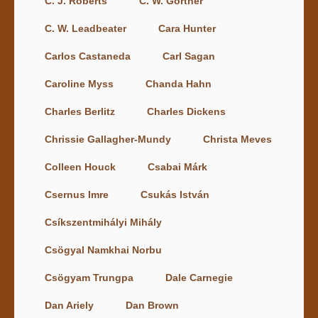
C. J. Roberts
C. W. Gortner
C. W. Leadbeater
Cara Hunter
Carlos Castaneda
Carl Sagan
Caroline Myss
Chanda Hahn
Charles Berlitz
Charles Dickens
Chrissie Gallagher-Mundy
Christa Meves
Colleen Houck
Csabai Márk
Csernus Imre
Csukás István
Csíkszentmihályi Mihály
Csögyal Namkhai Norbu
Csögyam Trungpa
Dale Carnegie
Dan Ariely
Dan Brown