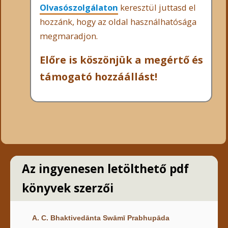
Olvasószolgálaton
keresztül juttasd el
hozzánk, hogy az oldal használhatósága
megmaradjon.
Előre is köszönjük a megértő és
támogató hozzáállást!
Az ingyenesen letölthető pdf
könyvek szerzői
A. C. Bhaktivedānta Swāmī Prabhupāda