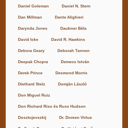
Daniel Goleman
Daniel N. Stern
Dan Millman
Dante Alighieri
Darynda Jones
Daubner Béla
David Icke
David R. Hawkins
Debora Geary
Deborah Tannen
Deepak Chopra
Demecs István
Derek Prince
Desmond Morris
Diethard Stelz
Domján László
Don Miguel Ruiz
Don Richard Riso és Russ Hudson
Dosztojevszkij
Dr. Doreen Virtue