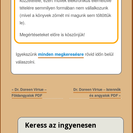
közzététele, ezért művek elektronikus elérhetővé
tételére semmilyen formában nem vállalkozunk
(mivel a könyvek zömét mi magunk sem töltöttük
le).
Megértéseteket előre is köszönjük!
Igyekszünk
minden megkeresésre
rövid időn belül
válaszolni.
«
Dr. Doreen Virtue –
Dr. Doreen Virtue – Istennők
Földangyalok PDF
és angyalok PDF
»
Keress az ingyenesen