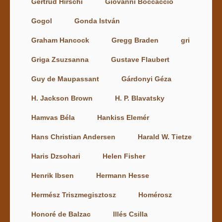
Gertrud Hirschi
Giovanni Boccaccio
Gogol
Gonda István
Graham Hancock
Gregg Braden
gri
Griga Zsuzsanna
Gustave Flaubert
Guy de Maupassant
Gárdonyi Géza
H. Jackson Brown
H. P. Blavatsky
Hamvas Béla
Hankiss Elemér
Hans Christian Andersen
Harald W. Tietze
Haris Dzsohari
Helen Fisher
Henrik Ibsen
Hermann Hesse
Hermész Triszmegisztosz
Homérosz
Honoré de Balzac
Illés Csilla