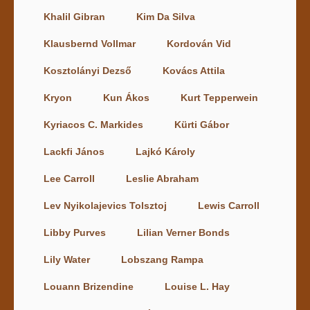
Khalil Gibran
Kim Da Silva
Klausbernd Vollmar
Kordován Vid
Kosztolányi Dezső
Kovács Attila
Kryon
Kun Ákos
Kurt Tepperwein
Kyriacos C. Markides
Kürti Gábor
Lackfi János
Lajkó Károly
Lee Carroll
Leslie Abraham
Lev Nyikolajevics Tolsztoj
Lewis Carroll
Libby Purves
Lilian Verner Bonds
Lily Water
Lobszang Rampa
Louann Brizendine
Louise L. Hay