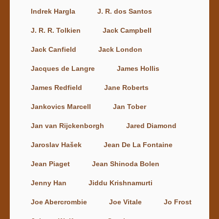
Indrek Hargla
J. R. dos Santos
J. R. R. Tolkien
Jack Campbell
Jack Canfield
Jack London
Jacques de Langre
James Hollis
James Redfield
Jane Roberts
Jankovics Marcell
Jan Tober
Jan van Rijckenborgh
Jared Diamond
Jaroslav Hašek
Jean De La Fontaine
Jean Piaget
Jean Shinoda Bolen
Jenny Han
Jiddu Krishnamurti
Joe Abercrombie
Joe Vitale
Jo Frost