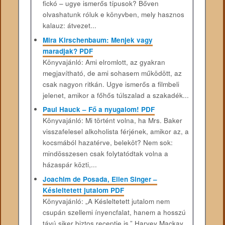
fickó – ugye ismerős típusok? Bőven
olvashatunk róluk e könyvben, mely hasznos
kalauz: átvezet...
Mira Kirschenbaum: Menjek vagy
maradjak? PDF
Könyvajánló: Ami elromlott, az gyakran
megjavítható, de ami sohasem működött, az
csak nagyon ritkán. Ugye ismerős a filmbeli
jelenet, amikor a főhős túlszalad a szakadék...
Paul Hauck – Fő a nyugalom! PDF
Könyvajánló: Mi történt volna, ha Mrs. Baker
visszafelesel alkoholista férjének, amikor az, a
kocsmából hazatérve, beleköt? Nem sok:
mindösszesen csak folytatódtak volna a
házaspár közti,...
Joachim de Posada, Ellen Singer –
Késleltetett jutalom PDF
Könyvajánló: „A Késleltetett jutalom nem
csupán szellemi ínyencfalat, hanem a hosszú
távú siker biztos receptje is.” Harvey Mackay