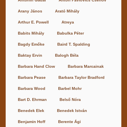
Antonin Gadal
Anton Pavlovics Csehov
Arany János
Arató Mihály
Arthur E. Powell
Atreya
Babits Mihály
Babulka Péter
Bagdy Emőke
Baird T. Spalding
Baktay Ervin
Balogh Béla
Barbara Hand Clow
Barbara Marcainak
Barbara Pease
Barbara Taylor Bradford
Barbara Wood
Barbel Mohr
Bart D. Ehrman
Belső Nóra
Benedek Elek
Benedek István
Benjamin Hoff
Berente Ági