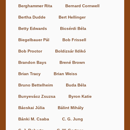
Berghammer Rita
Bernard Cornwell
Bertha Dudde
Bert Hellinger
Betty Edwards
Bicsérdi Béla
Biegelbauer Pál
Bob Frissell
Bob Proctor
Boldizsár Ildikó
Brandon Bays
Brené Brown
Brian Tracy
Brian Weiss
Bruno Bettelheim
Buda Béla
Bunyevácz Zsuzsa
Byron Katie
Bácskai Júlia
Bálint Mihály
Bánki M. Csaba
C. G. Jung