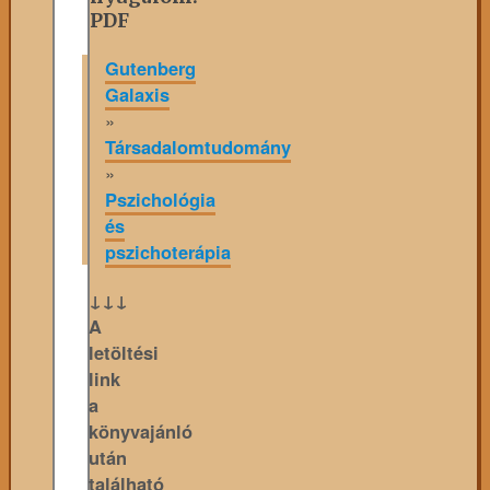
PDF
Gutenberg
Galaxis
»
Társadalomtudomány
»
Pszichológia
és
pszichoterápia
↓↓↓
A
letöltési
link
a
könyvajánló
után
található