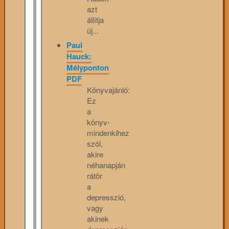
azt
állítja
új...
Paul
Hauck:
Mélyponton
PDF
Könyvajánló:
Ez
a
könyv­
mindenkihez
szól,
akire
néhanapján
rátör
a
depresszió,
vagy
akinek