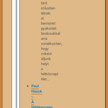
törő
stílusban
látnak
el
bennünkt
gyakorlati
tanácsokkal
arra
vonatkozóan,
hogy
miként
álljunk
helyt
a
hétköznapi
élet...
Paul
Hauck
–
A
féltékenység