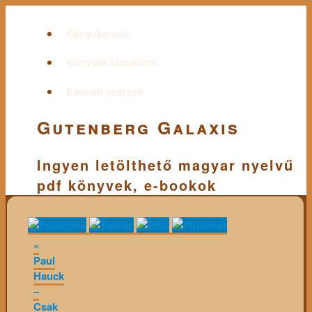
Könyvkereső
Könyvek témakörei
Kiemelt szerzők
Gutenberg Galaxis
Ingyen letölthető magyar nyelvű
pdf könyvek, e-bookok
«
Paul
Hauck
–
Csak