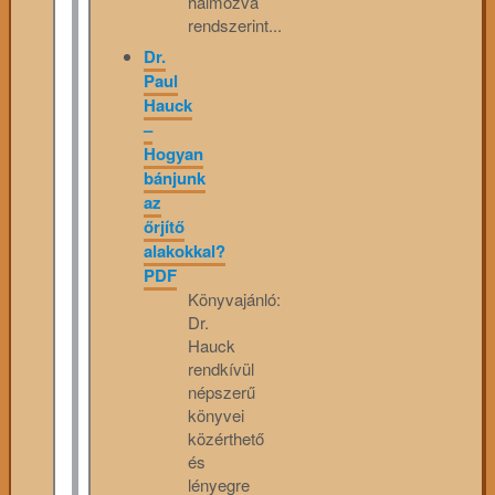
halmozva
rendszerint...
Dr.
Paul
Hauck
–
Hogyan
bánjunk
az
őrjítő
alakokkal?
PDF
Könyvajánló:
Dr.
Hauck
rendkívül
népszerű
könyvei
közérthető
és
lényegre