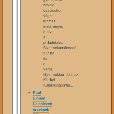
nevelő
családokon
végzett
kutatás
eredménye,
melyet
a
philadelphiai
Gyermektanácsadó
Klinika
és
a
város
Gyermekkórházának
Klinikai
Kutatóközpontja...
Paul
Ekman:
Leleplezett
érzelmek