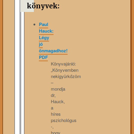
könyvek:
Paul
Hauck:
Légy
jó
önmagadhoz!
PDF
Könyvajánló:
„Könyvemben
nekigyürkőzöm
–
mondja
dr,
Hauck,
a
híres
pszichológus
-,
hogy