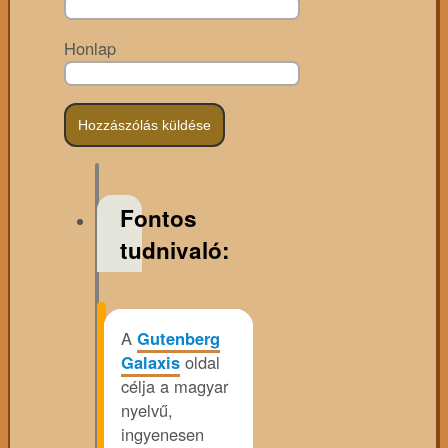
Honlap
Fontos
tudnivaló:
A
Gutenberg
Galaxis
oldal
célja a magyar
nyelvű,
ingyenesen