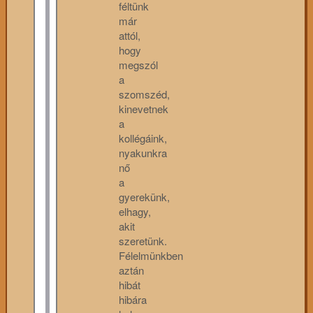
féltünk
már
attól,
hogy
megszól
a
szomszéd,
kinevetnek
a
kollégáink,
nyakunkra
nő
a
gyerekünk,
elhagy,
akit
szeretünk.
Félelmünkben
aztán
hibát
hibára