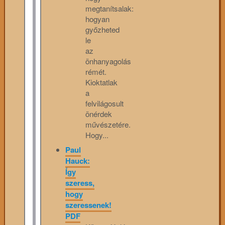
megtanítsalak:
hogyan
győzheted
le
az
önhanyagolás
rémét.
Kioktatlak
a
felvilágosult
önérdek
művészetére.
Hogy...
Paul
Hauck:
Így
szeress,
hogy
szeressenek!
PDF