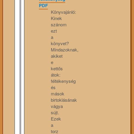
PDF
Könyvajánló:
Kinek
szánom
ezt
a
könyvet?
Mindazoknak,
akiket
e
kettős
átok:
féltékenység
és
mások
birtoklásának
vágya
sújt.
Ezek
a
torz