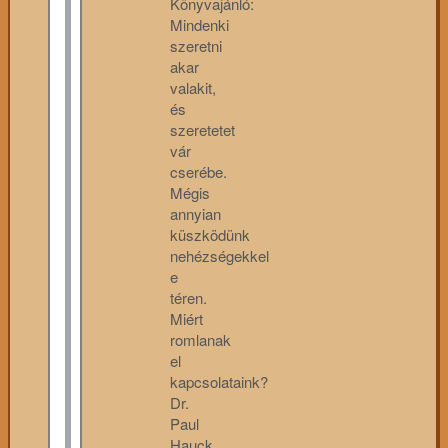
Könyvajánló:
Mindenki
szeretni
akar
valakit,
és
szeretetet
vár
cserébe.
Mégis
annyian
küszködünk
nehézségekkel
e
téren.
Miért
romlanak
el
kapcsolataink?
Dr.
Paul
Hauck