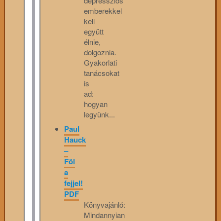
depressziós
emberekkel
kell
együtt
élnie,
dolgoznia.
Gyakorlati
tanácsokat
is
ad:
hogyan
legyünk...
Paul
Hauck
–
Föl
a
fejjel!
PDF
Könyvajánló:
Mindannyian