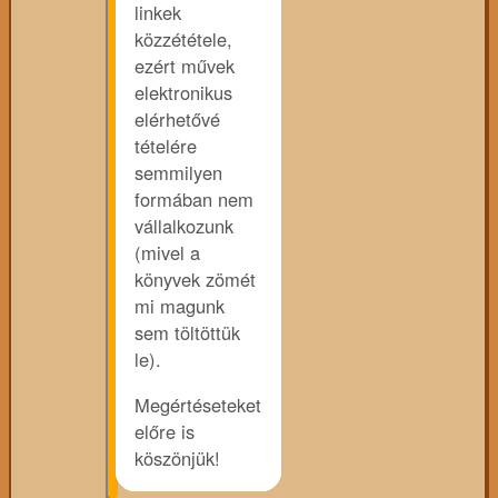
linkek
közzététele,
ezért művek
elektronikus
elérhetővé
tételére
semmilyen
formában nem
vállalkozunk
(mivel a
könyvek zömét
mi magunk
sem töltöttük
le).
Megértéseteket
előre is
köszönjük!