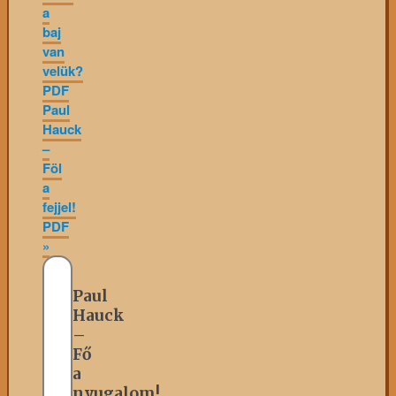
a
baj
van
velük?
PDF
Paul
Hauck
–
Föl
a
fejjel!
PDF
»
Paul
Hauck
–
Fő
a
nyugalom!