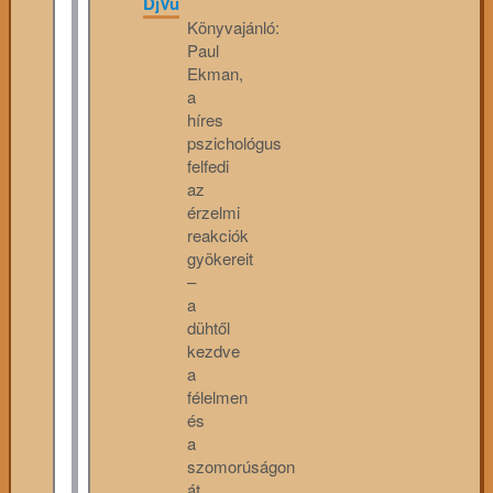
DjVu
Könyvajánló:
Paul
Ekman,
a
híres
pszichológus
felfedi
az
érzelmi
reakciók
gyökereit
–
a
dühtől
kezdve
a
félelmen
és
a
szomorúságon
át