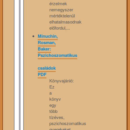
érzelmek
nemegyszer
mértéktelenül
elhatalmasodnak
előfordul,...
Minuchin,
Rosman,
Baker:
Pszichoszomatikus
családok
PDF
Könyvajánló:
Ez
a
könyv
egy
több
tízéves,
pszichoszomatikus
gyerekeket