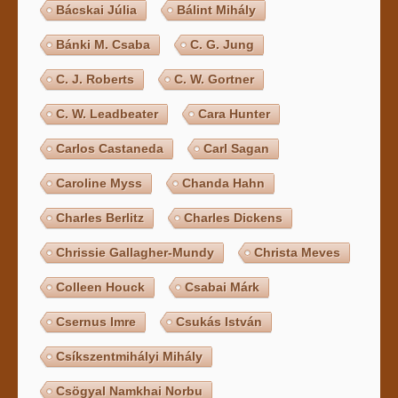
Bácskai Júlia
Bálint Mihály
Bánki M. Csaba
C. G. Jung
C. J. Roberts
C. W. Gortner
C. W. Leadbeater
Cara Hunter
Carlos Castaneda
Carl Sagan
Caroline Myss
Chanda Hahn
Charles Berlitz
Charles Dickens
Chrissie Gallagher-Mundy
Christa Meves
Colleen Houck
Csabai Márk
Csernus Imre
Csukás István
Csíkszentmihályi Mihály
Csögyal Namkhai Norbu