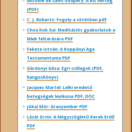
Antoine de Saint-Exupéry: A kis herceg
(PDF)
C. J. Roberts: Fogoly a sötétben pdf
Choa Kok Sui: Meditációs gyakorlatok a
lélek feltárására PDF
Fekete István: A Koppányi Aga
Testamentuma PDF
Gárdonyi Géza: Egri csillagok (PDF,
hangoskönyv)
Jacques Martel: Lelki eredetű
betegségek lexikona PDF, DOC
Jókai Mór: Aranyember PDF
Lázár Ervin: A Négyszögletű Kerek Erdő
PDF