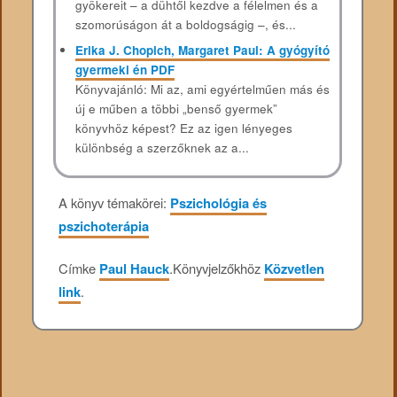
gyökereit – a dühtől kezdve a félelmen és a
szomorúságon át a boldogságig –, és...
Erika J. Chopich, Margaret Paul: A gyógyító
gyermeki én PDF
Könyvajánló: Mi az, ami egyértelműen más és
új e műben a többi „benső gyermek”
könyvhöz képest? Ez az igen lényeges
különbség a szerzőknek az a...
A könyv témakörei:
Pszichológia és
pszichoterápia
Címke
Paul Hauck
.
Könyvjelzőkhöz
Közvetlen
link
.