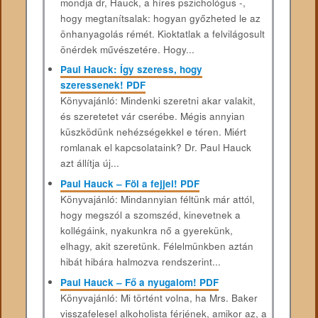
mondja dr, Hauck, a híres pszichológus -,
hogy megtanítsalak: hogyan győzheted le az
önhanyagolás rémét. Kioktatlak a felvilágosult
önérdek művészetére. Hogy...
Paul Hauck: Így szeress, hogy
szeressenek! PDF
Könyvajánló: Mindenki szeretni akar valakit,
és szeretetet vár cserébe. Mégis annyian
küszködünk nehézségekkel e téren. Miért
romlanak el kapcsolataink? Dr. Paul Hauck
azt állítja új...
Paul Hauck – Föl a fejjel! PDF
Könyvajánló: Mindannyian féltünk már attól,
hogy megszól a szomszéd, kinevetnek a
kollégáink, nyakunkra nő a gyerekünk,
elhagy, akit szeretünk. Félelmünkben aztán
hibát hibára halmozva rendszerint...
Paul Hauck – Fő a nyugalom! PDF
Könyvajánló: Mi történt volna, ha Mrs. Baker
visszafelesel alkoholista férjének, amikor az, a