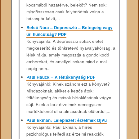
kocsmából hazatérve, beleköt? Nem sok:
mindösszesen csak folytatódtak volna a
házaspár közti,...
Belső Nóra – Depresszió – Betegség vagy
úri huncutság? PDF
Könyvajánló: A depresszió sokak életét
megkeserítő és tönkretevő nyavalyakórság, a
lélek rákja, amely megosztja a gondolkodó
embereket, és amellyel sokan mind a mai
napig nem...
Paul Hauck – A féltékenység PDF
Könyvajánló: Kinek szánom ezt a könyvet?
Mindazoknak, akiket e kettős átok:
féltékenység és mások birtoklásának vágya
sújt. Ezek a torz érzelmek nemegyszer
mértéktelenül elhatalmasodnak előfordul,...
Paul Ekman: Leleplezett érzelmek DjVu
Könyvajánló: Paul Ekman, a híres
pszichológus felfedi az érzelmi reakciók