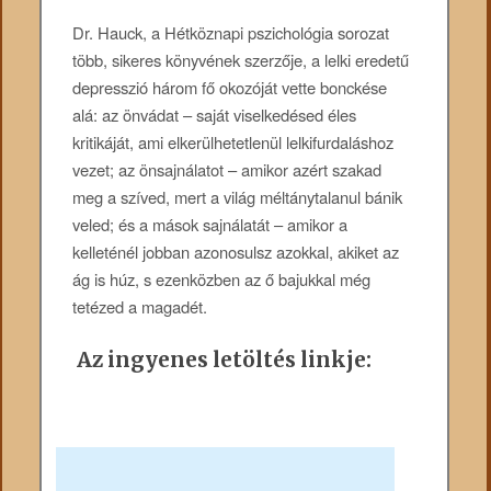
Dr. Hauck, a Hétköznapi pszichológia sorozat
több, sikeres könyv­ének szerzője, a lelki eredetű
depresszió három fő okozóját vette bonckése
alá: az önvádat – saját viselkedésed éles
kritikáját, ami elkerülhetetlenül lelkifurdaláshoz
vezet; az önsajnálatot – amikor azért szakad
meg a szíved, mert a világ méltánytalanul bánik
veled; és a mások sajnálatát – amikor a
kelleténél jobban azonosulsz azokkal, akiket az
ág is húz, s ezenközben az ő bajukkal még
tetézed a magadét.
Az ingyenes letöltés linkje: