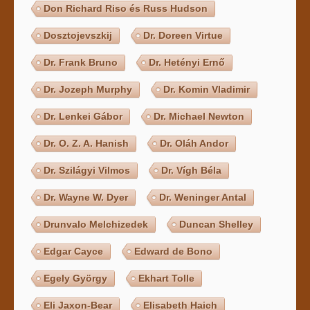
Don Richard Riso és Russ Hudson
Dosztojevszkij
Dr. Doreen Virtue
Dr. Frank Bruno
Dr. Hetényi Ernő
Dr. Jozeph Murphy
Dr. Komin Vladimir
Dr. Lenkei Gábor
Dr. Michael Newton
Dr. O. Z. A. Hanish
Dr. Oláh Andor
Dr. Szilágyi Vilmos
Dr. Vígh Béla
Dr. Wayne W. Dyer
Dr. Weninger Antal
Drunvalo Melchizedek
Duncan Shelley
Edgar Cayce
Edward de Bono
Egely György
Ekhart Tolle
Eli Jaxon-Bear
Elisabeth Haich