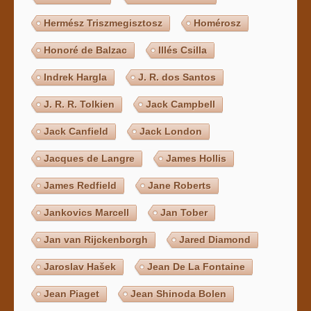
Hermész Triszmegisztosz
Homérosz
Honoré de Balzac
Illés Csilla
Indrek Hargla
J. R. dos Santos
J. R. R. Tolkien
Jack Campbell
Jack Canfield
Jack London
Jacques de Langre
James Hollis
James Redfield
Jane Roberts
Jankovics Marcell
Jan Tober
Jan van Rijckenborgh
Jared Diamond
Jaroslav Hašek
Jean De La Fontaine
Jean Piaget
Jean Shinoda Bolen