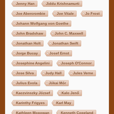
Jenny Han
Jiddu Krishnamurti
Joe Abercrombie
Joe Vitale
Jo Frost
Johann Wolfgang von Goethe
John Bradshaw
John C. Maxwell
Jonathan Holt
Jonathan Swift
Jorge Bucay
Josef Ernst
Josephine Angelini
Joseph O'Connor
Jose Silva
Judy Hall
Jules Verne
Julius Evola
Jókai Mór
Kaczvinszky József
Kalo Jenő
Karinthy Frigyes
Karl May
Kathleen Mcgowan
Kenneth Copeland