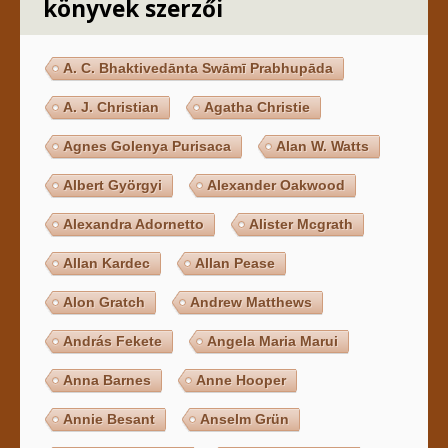
könyvek szerzői
A. C. Bhaktivedānta Swāmī Prabhupāda
A. J. Christian
Agatha Christie
Agnes Golenya Purisaca
Alan W. Watts
Albert Györgyi
Alexander Oakwood
Alexandra Adornetto
Alister Mcgrath
Allan Kardec
Allan Pease
Alon Gratch
Andrew Matthews
András Fekete
Angela Maria Marui
Anna Barnes
Anne Hooper
Annie Besant
Anselm Grün