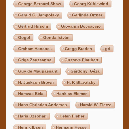
George Bernard Shaw
Georg Kühlewind
Gerald G. Jampolsky
Gerlinde Ortner
Gertrud Hirschi
Giovanni Boccaccio
Gogol
Gonda István
Graham Hancock
Gregg Braden
gri
Griga Zsuzsanna
Gustave Flaubert
Guy de Maupassant
Gárdonyi Géza
H. Jackson Brown
H. P. Blavatsky
Hamvas Béla
Hankiss Elemér
Hans Christian Andersen
Harald W. Tietze
Haris Dzsohari
Helen Fisher
Henrik Ibsen
Hermann Hesse