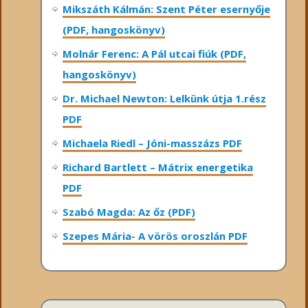
Mikszáth Kálmán: Szent Péter esernyője
(PDF, hangoskönyv)
Molnár Ferenc: A Pál utcai fiúk (PDF,
hangoskönyv)
Dr. Michael Newton: Lelkünk útja 1.rész
PDF
Michaela Riedl – Jóni-masszázs PDF
Richard Bartlett – Mátrix energetika
PDF
Szabó Magda: Az őz (PDF)
Szepes Mária- A vörös oroszlán PDF