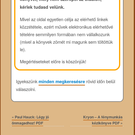
kérlek tudasd velünk.
Mivel az oldal egyetlen célja az elérhető linkek
közzététele, ezért művek elektronikus elérhetővé
tételére semmilyen formában nem vállalkozunk
(mivel a könyvek zömét mi magunk sem töltöttük
le).
Megértéseteket előre is köszönjük!
Igyekszünk
minden megkeresésre
rövid időn belül
válaszolni.
«
Paul Hauck: Légy jó
Kryon – A fénymunkás
önmagadhoz! PDF
kézikönyve PDF
»