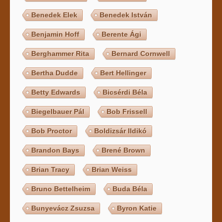
Benedek Elek
Benedek István
Benjamin Hoff
Berente Ági
Berghammer Rita
Bernard Cornwell
Bertha Dudde
Bert Hellinger
Betty Edwards
Bicsérdi Béla
Biegelbauer Pál
Bob Frissell
Bob Proctor
Boldizsár Ildikó
Brandon Bays
Brené Brown
Brian Tracy
Brian Weiss
Bruno Bettelheim
Buda Béla
Bunyevácz Zsuzsa
Byron Katie