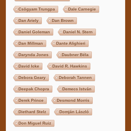
Csögyam Trungpa
Dale Carnegie
Dan Ariely
Dan Brown
Daniel Goleman
Daniel N. Stern
Dan Millman
Dante Alighieri
Darynda Jones
Daubner Béla
David Icke
David R. Hawkins
Debora Geary
Deborah Tannen
Deepak Chopra
Demecs István
Derek Prince
Desmond Morris
Diethard Stelz
Domján László
Don Miguel Ruiz