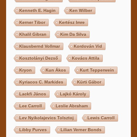
Kenneth E. Hagin
Ken Wilber
Kerner Tibor
Kertész Imre
Khalil Gibran
Kim Da Silva
Klausbernd Vollmar
Kordován Vid
Kosztolányi Dezső
Kovács Attila
Kryon
Kun Ákos
Kurt Tepperwein
Kyriacos C. Markides
Kürti Gábor
Lackfi János
Lajkó Károly
Lee Carroll
Leslie Abraham
Lev Nyikolajevics Tolsztoj
Lewis Carroll
Libby Purves
Lilian Verner Bonds