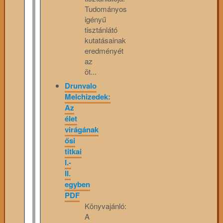
Tudományos
igényű
tisztánlátó
kutatásainak
eredményét
az
öt...
Drunvalo
Melchizedek:
Az
élet
virágának
ősi
titkai
I.-
II.
egyben
PDF
Könyvajánló:
A