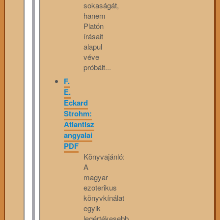
sokaságát,
hanem
Platón
írásait
alapul
véve
próbált...
F.
E.
Eckard
Strohm:
Atlantisz
angyalai
PDF
Könyvajánló:
A
magyar
ezoterikus
könyvkínálat
egyik
legértékesebb