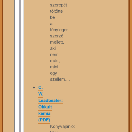
szerepét
töltötte
be
a
tényleges
szerző
mellett,
aki
nem
más,
mint
egy
szellem....
C.
W.
Leadbeater:
Okkult
kémia
(PDF)
Könyvajánló: