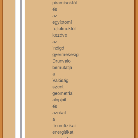
piramisoktól
és
az
egyiptomi
rejtelmektől
kezdve
az
indigó
gyermekekig
Drunvalo
bemutatja
a
Valóság
szent
geometriai
alapjait
és
azokat
a
finomfizikai
energiákat,