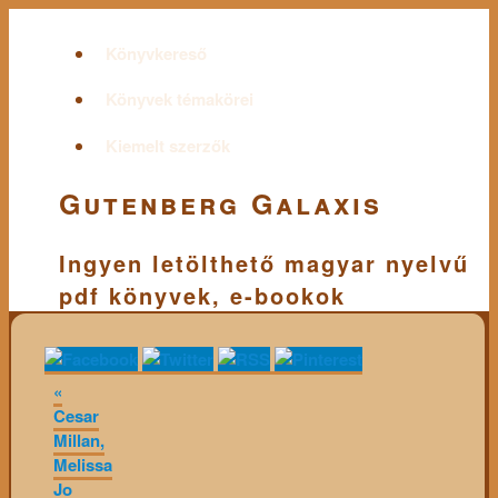
Könyvkereső
Könyvek témakörei
Kiemelt szerzők
Gutenberg Galaxis
Ingyen letölthető magyar nyelvű
pdf könyvek, e-bookok
«
Cesar
Millan,
Melissa
Jo