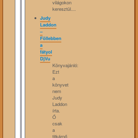
világokon
keresztül....
Judy
Laddon
–
Föllebben
a
fátyol
DjVu
Könyvajánló:
Ezt
a
könyvet
nem
Judy
Laddon
írta.
Ő
csak
a
titkárnő