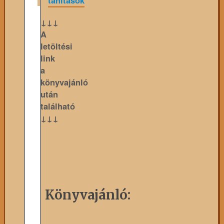
↓↓↓
A
letöltési
link
a
könyvajánló
után
található
↓↓↓
Könyvajánló: