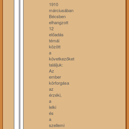
1910
márciusában
Bécsben
elhangzott
12
előadás
témái
között
a
következőket
találjuk:
Az
ember
körforgása
az
érzéki,
a
lelki
és
a
szellemi