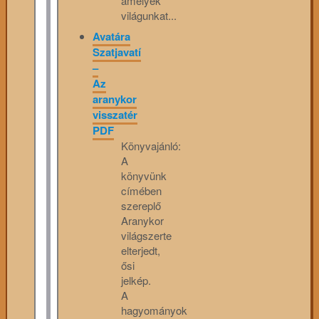
amelyek
világunkat...
Avatára
Szatjavatí
–
Az
aranykor
visszatér
PDF
Könyvajánló:
A
könyvünk
címében
szereplő
Aranykor
világszerte
elterjedt,
ősi
jelkép.
A
hagyományok