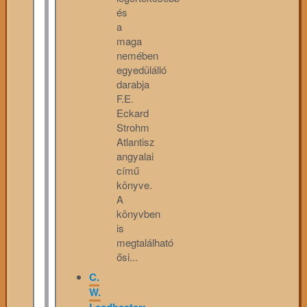
és
a
maga
nemében
egyedülálló
darabja
F.E.
Eckard
Strohm
Atlantisz
angyalai
című
könyve.
A
könyvben
is
megtalálható
ősi...
C.
W.
Leadbeater: