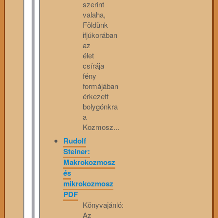
szerint
valaha,
Földünk
ifjúkorában
az
élet
csírája
fény
formájában
érkezett
bolygónkra
a
Kozmosz...
Rudolf
Steiner:
Makrokozmosz
és
mikrokozmosz
PDF
Könyvajánló:
Az