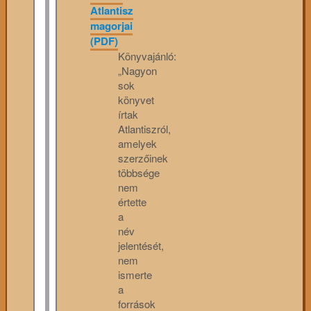
Atlantisz
magorjai
(PDF)
Könyvajánló:
„Nagyon
sok
könyvet
írtak
Atlantiszról,
amelyek
szerzőinek
többsége
nem
értette
a
név
jelentését,
nem
ismerte
a
források