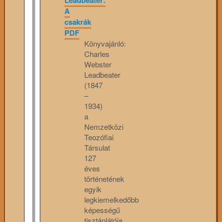
A
csakrák
PDF
Könyvajánló:
Charles
Webster
Leadbeater
(1847
–
1934)
a
Nemzetközi
Teozófiai
Társulat
127
éves
történetének
egyik
legkiemelkedőbb
képességű
tisztánlátója.