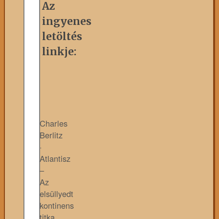
Az
ingyenes
letöltés
linkje:
Charles
Berlitz
·
Atlantisz
–
Az
elsüllyedt
kontinens
titka