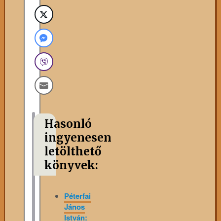
Hasonló
ingyenesen
letölthető
könyvek:
Péterfai
János
István: