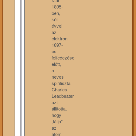
Már
1895-
ben,
két
évvel
az
elektron
1897-
es
felfedezése
előtt,
a
neves
spiritiszta,
Charles
Leadbeater
azt
állította,
hogy
„látja”
az
atom