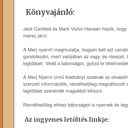
Könyvajánló:
Jack Canfield és Mark Victor Hansen hiszik, hogy 
mersz járni.
A Merj nyerni! megmutatja, hogyan kell ezt csinál
gondolkodni, mert valójában az vagy, és rávezet,
legtöbbet. Vedd a bátorságot, gyõzd le félelmeidet
A Merj Nyerni című kiadványt azoknak az olvasóin
szerzett információik, remélhetőleg megváltozott
legtöbbet szeretnék magukból kihozni.
Remélhetőleg ehhez bátorságot is nyernek és legy
Az ingyenes letöltés linkje: