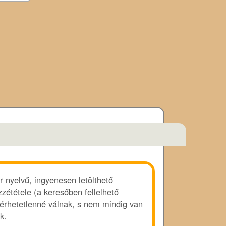
r nyelvű, ingyenesen letölthető
zététele (a keresőben fellelhető
lérhetetlenné válnak, s nem mindig van
k.