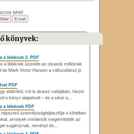
sznos lehet!
Viber
E-mail
tő könyvek:
s a léleknek 2. PDF
s a léleknek üzenete az olvasók millióinak
d és Mark Victor Hansen a változatlanul jó
elvei PDF
gy eldöntöd, mit is akarsz valójában, hiszel
e könyv alapelveit – és a siker a...
s a léleknek PDF
népszerű személyiségfejlesztője e kötetben
zokat, amelyek mindenütt megérintették az
get sugároznak, reményt és...
s a léleknek 3. PDF