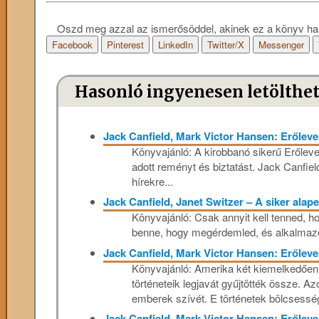
Oszd meg azzal az ismerősöddel, akinek ez a könyv ha
Facebook
Pinterest
LinkedIn
Twitter/X
Messenger
Hasonló ingyenesen letölthe
Jack Canfield, Mark Victor Hansen: Erőleve
Könyvajánló: A kirobbanó sikerű Erőleve
adott reményt és biztatást. Jack Canfiel
hírekre...
Jack Canfield, Janet Switzer – A siker alap
Könyvajánló: Csak annyit kell tenned, ho
benne, hogy megérdemled, és alkalmazod 
Jack Canfield, Mark Victor Hansen: Erőleve
Könyvajánló: Amerika két kiemelkedően 
történeteik legjavát gyűjtötték össze. A
emberek szívét. E történetek bölcsessé
Jack Canfield, Mark Victor Hansen: Erőleve