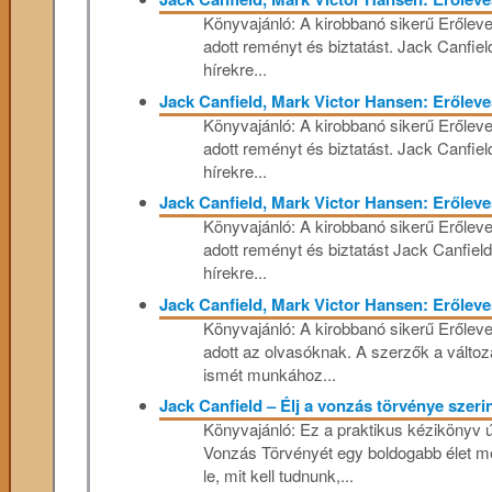
Könyvajánló: A kirobbanó sikerű Erőleve
adott reményt és biztatást. Jack Canfiel
hírekre...
Jack Canfield, Mark Victor Hansen: Erőleve
Könyvajánló: A kirobbanó sikerű Erőleve
adott reményt és biztatást. Jack Canfiel
hírekre...
Jack Canfield, Mark Victor Hansen: Erőleve
Könyvajánló: A kirobbanó sikerű Erőleve
adott reményt és biztatást Jack Canfield
hírekre...
Jack Canfield, Mark Victor Hansen: Erőleve
Könyvajánló: A kirobbanó sikerű Erőleve
adott az olvasóknak. A szerzők a változa
ismét munkához...
Jack Canfield – Élj a vonzás törvénye szeri
Könyvajánló: Ez a praktikus kézikönyv ú
Vonzás Törvényét egy boldogabb élet m
le, mit kell tudnunk,...