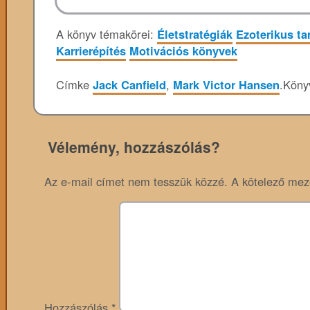
A könyv témakörei:
Életstratégiák
Ezoterikus ta
Karrierépítés
Motivációs könyvek
Címke
Jack Canfield
,
Mark Victor Hansen
.
Köny
Vélemény, hozzászólás?
Az e-mail címet nem tesszük közzé.
A kötelező me
Hozzászólás
*