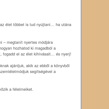
az élet többet is tud nyújtani… ha utána
ni – megtanít nyertes módjára
 hogyan hozhatod ki magadból a
, fogadd el az élet kihívásait… és nyerj!
knak ajánljuk, akik az ebből a könyvből
 szemléletmódjuk segítségével a
őzik a félelmeiket.