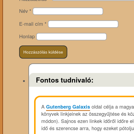
Név
*
E-mail cím
*
Honlap
Fontos tudnivaló:
A
Gutenberg Galaxis
oldal célja a magya
könyvek linkjeinek az összegyűjtése és köz
módon). Sajnos ezen linkek időről időre e
idő és szerencse arra, hogy ezeket pótolju