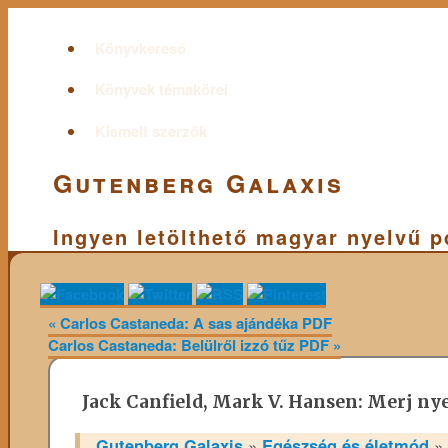
Könyvkereső
Könyvek témakörei
Kiemelt szerzők
Gutenberg Galaxis
Ingyen letölthető magyar nyelvű 
«
Carlos Castaneda: A sas ajándéka PDF
Carlos Castaneda: Belülről izzó tűz PDF
»
Jack Canfield, Mark V. Hansen: Merj ny
Gutenberg Galaxis
»
Egészség és életmód
»