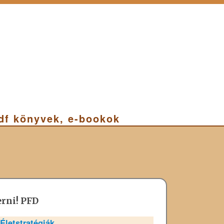
pdf könyvek, e-bookok
erni! PFD
Életstratégiák