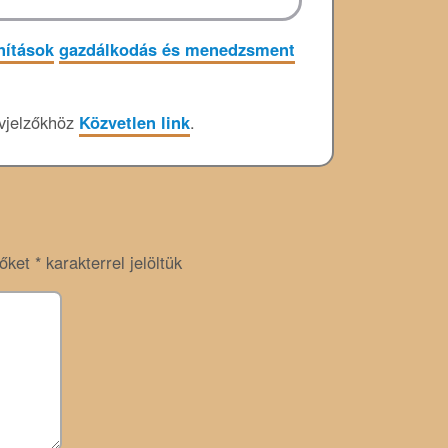
nítások
gazdálkodás és menedzsment
vjelzőkhöz
Közvetlen link
.
zőket
*
karakterrel jelöltük