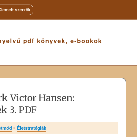
Kiemelt szerzők
nyelvű pdf könyvek, e-bookok
rk Victor Hansen:
ek 3. PDF
letmód
»
Életstratégiák