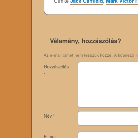
Címke
Jack Canfield
,
Mark Victor 
Vélemény, hozzászólás?
Az e-mail címet nem tesszük közzé.
A kötelező 
Hozzászólás
*
Név
*
E-mail