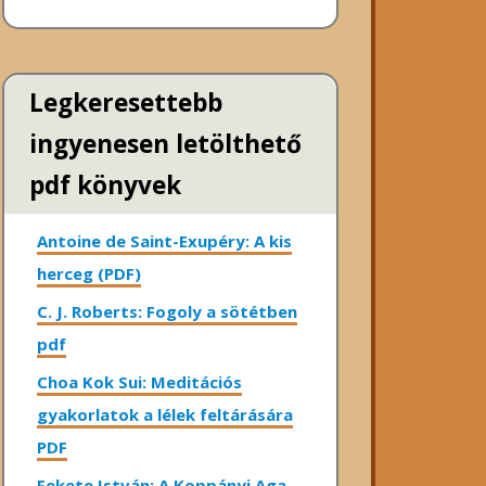
Legkeresettebb
ingyenesen letölthető
pdf könyvek
Antoine de Saint-Exupéry: A kis
herceg (PDF)
C. J. Roberts: Fogoly a sötétben
pdf
Choa Kok Sui: Meditációs
gyakorlatok a lélek feltárására
PDF
Fekete István: A Koppányi Aga