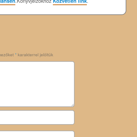
Hansen
.
Könyvjelzőkhöz
Közvetlen link
.
mezőket
*
karakterrel jelöltük