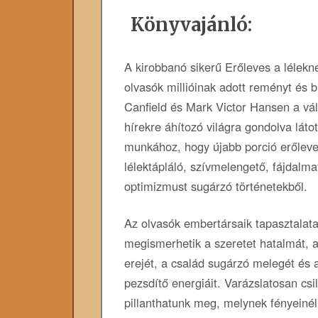
Könyvajánló:
A kirobbanó sikerű Erőleves a lélekn
olvasók millióinak adott reményt és b
Canfield és Mark Victor Hansen a vál
hírekre áhítozó világra gondolva látot
munkához, hogy újabb porció erőleve
lélektápláló, szívmelengető, fájdalma
optimizmust sugárzó történetekből.
Az olvasók embertársaik tapasztalata
megismerhetik a szeretet hatalmát, a
erejét, a család sugárzó melegét és 
pezsdítő energiáit. Varázslatosan csil
pillanthatunk meg, melynek fényeinél