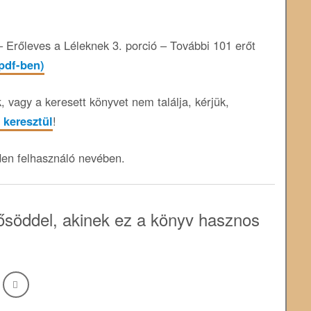
 Erőleves a Léleknek 3. porció – További 101 erőt
 pdf-ben)
 vagy a keresett könyvet nem találja, kérjük,
 keresztül
!
den felhasználó nevében.
söddel, akinek ez a könyv hasznos