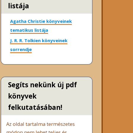
listája
Agatha Christie könyveinek
tematikus listája
J. R. R. Tolkien könyveinek
sorrendje
Segíts nekünk új pdf
könyvek
felkutatásában!
Az oldal tartalma természetes
módon nem lehet teljes és