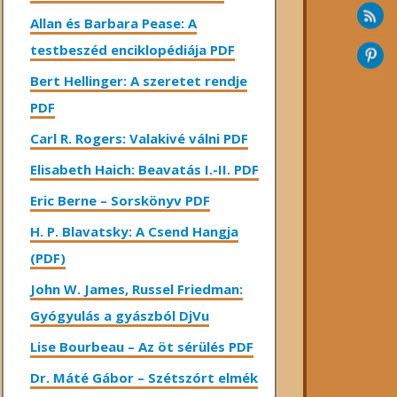
Allan és Barbara Pease: A
testbeszéd enciklopédiája PDF
Bert Hellinger: A ​szeretet rendje
PDF
Carl R. Rogers: Valakivé válni PDF
Elisabeth Haich: Beavatás I.-II. PDF
Eric Berne – Sorskönyv PDF
H. P. Blavatsky: A Csend Hangja
(PDF)
John W. James, Russel Friedman:
Gyógyulás a gyászból DjVu
Lise Bourbeau – Az öt sérülés PDF
Dr. Máté Gábor – Szétszórt elmék