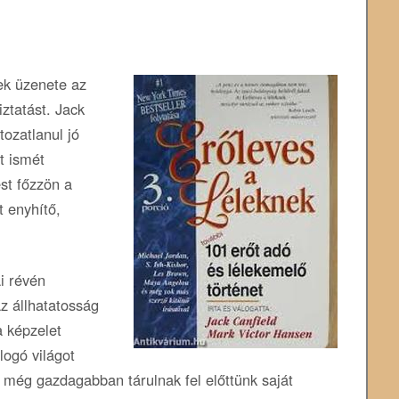
ek üzenete az
iztatást. Jack
tozatlanul jó
t ismét
st főzzön a
t enyhítő,
i révén
z állhatatosság
a képzelet
logó világot
 még gazdagabban tárulnak fel előttünk saját