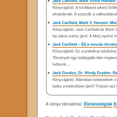
Jack Canfield, Mark Victor Hansen:
Könyvajánló: A kirobbanó sikerű Erőle
olvasóknak. A szerzők a változatlanul
Jack Canfield, Mark V. Hansen: Mer
Könyvajánló: Jack Canfield és Mark Vi
ha utána mersz járni. A Merj nyerni! m
Jack Canfield – Élj a vonzás törvén
Könyvajánló: Ez a praktikus kéziköny
Törvényét egy boldogabb élet megterem
tudnunk,...
Jack Gordon, Dr. Windy Dryden: Re
Könyvajánló: Állandóan kötekednek ve
tudsz a kedvükben járni? Folyton azt h
A könyv témakörei:
Életstratégiák
E