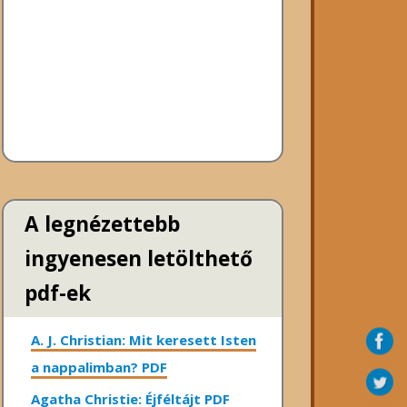
A legnézettebb
ingyenesen letölthető
pdf-ek
A. J. Christian: Mit keresett Isten
a nappalimban? PDF
Agatha Christie: Éjféltájt PDF