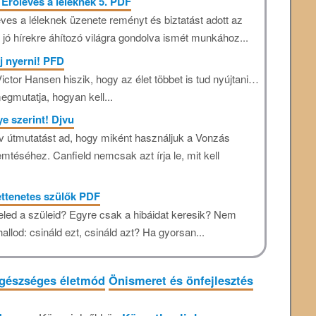
 Erőleves a léleknek 5. PDF
ves a léleknek üzenete reményt és biztatást adott az
 jó hírekre áhítozó világra gondolva ismét munkához...
j nyerni! PFD
ctor Hansen hiszik, hogy az élet többet is tud nyújtani…
egmutatja, hogyan kell...
ye szerint! Djvu
v útmutatást ad, hogy miként használjuk a Vonzás
téséhez. Canfield nemcsak azt írja le, mit kell
ttenetes szülők PDF
led a szüleid? Egyre csak a hibáidat keresik? Nem
allod: csináld ezt, csináld azt? Ha gyorsan...
gészséges életmód
Önismeret és önfejlesztés