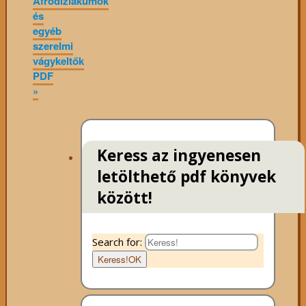
Afrodiziákumok
és
egyéb
szerelmi
vágykeltők
PDF
»
Keress az ingyenesen
letölthető pdf könyvek
között!
Search for:
Keress!
OK