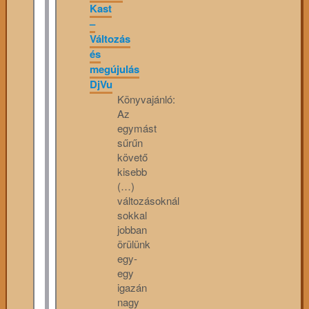
Kast
–
Változás
és
megújulás
DjVu
Könyvajánló:
Az
egymást
sűrűn
követő
kisebb
(…)
változásoknál
sokkal
jobban
örülünk
egy-
egy
igazán
nagy