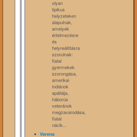
olyan
tipikus
helyzeteken
alapulnak,
amelyek
értelmezésre
és
helyreállításra
szorulnak:
fiatal
gyermekek
szorongása,
amerikai
indiánok
apátiája,
háborús
veteránok
megzavarodása,
fiatal
nácik...
Verena