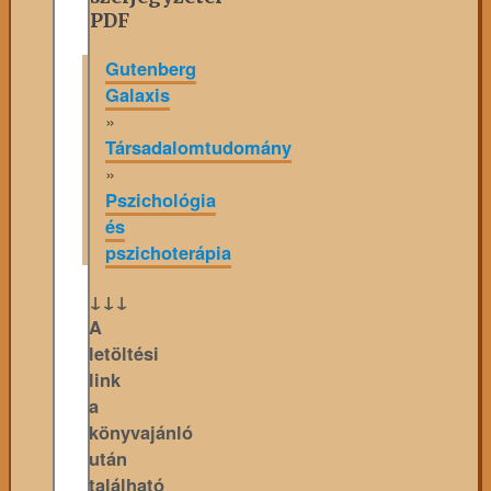
PDF
Gutenberg
Galaxis
»
Társadalomtudomány
»
Pszichológia
és
pszichoterápia
↓↓↓
A
letöltési
link
a
könyvajánló
után
található