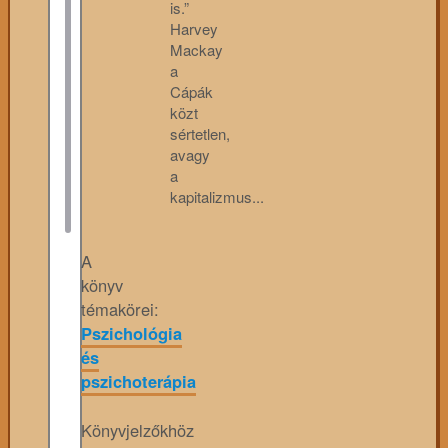
is.”
Harvey
Mackay
a
Cápák
közt
sértetlen,
avagy
a
kapitalizmus...
A
könyv
témakörei:
Pszichológia
és
pszichoterápia
Könyvjelzőkhöz