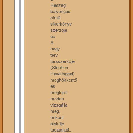
Részeg
bolyongás
című
sikerkönyv
szerzője
és
A
nagy
terv
társszerzője
(Stephen
Hawkinggal)
meghökkentő
és
meglepő
módon
vizsgálja
meg,
miként
alakítja
tudatalatti...