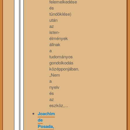
felemelkedése
és
tündöklése)
után
az
isten-
élmények
állnak
a
tudományos
gondolkodás
középponjában.
„Nem
a
nyelv
és
az
eszköz,...
Joachim
de
Posada,