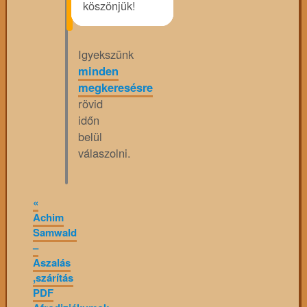
köszönjük!
Igyekszünk
minden
megkeresésre
rövid
időn
belül
válaszolni.
«
Achim
Samwald
–
Aszalás
,szárítás
PDF