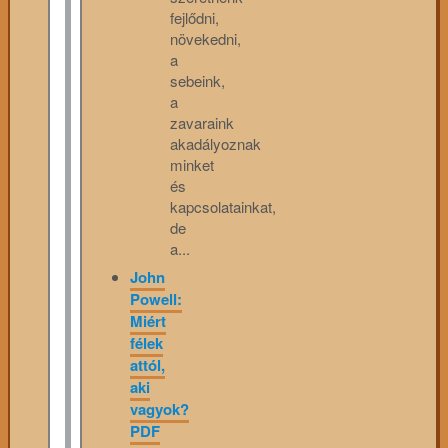
fejlődni,
növekedni,
a
sebeink,
a
zavaraink
akadályoznak
minket
és
kapcsolatainkat,
de
a...
John
Powell:
Miért
félek
attól,
aki
vagyok?
PDF