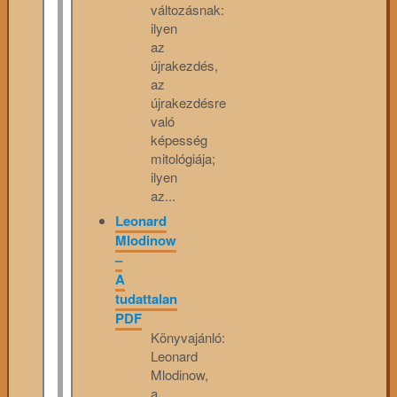
változásnak:
ilyen
az
újrakezdés,
az
újrakezdésre
való
képesség
mitológiája;
ilyen
az...
Leonard
Mlodinow
–
A
tudattalan
PDF
Könyvajánló:
Leonard
Mlodinow,
a