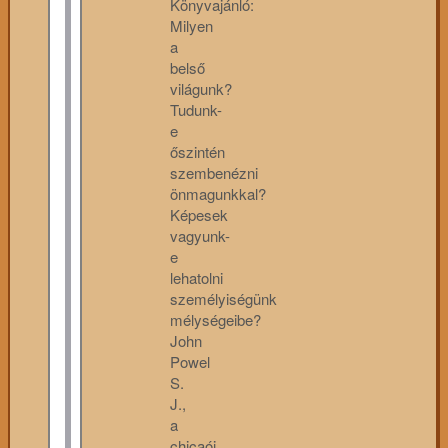
Könyvajánló:
Milyen
a
belső
világunk?
Tudunk-
e
őszintén
szembenézni
önmagunkkal?
Képesek
vagyunk-
e
lehatolni
személyiségünk
mélységeibe?
John
Powel
S.
J.,
a
chicaói