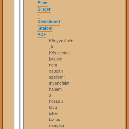
Ellen
Singer
–
Késleltetett
jutalom
PDF
Könyvajánló:
„A
Késleltetett
jutalom
nem
csupán
szellemi
ínyencfalat,
hanem
a
hosszú
távú
siker
biztos
receptje