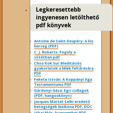
Legkeresettebb
ingyenesen letölthető
pdf könyvek
Antoine de Saint-Exupéry: A kis
herceg (PDF)
C. J. Roberts: Fogoly a
sötétben pdf
Choa Kok Sui: Meditációs
gyakorlatok a lélek feltárására
PDF
Fekete István: A Koppányi Aga
Testamentuma PDF
Gárdonyi Géza: Egri csillagok
(PDF, hangoskönyv)
Jacques Martel: Lelki eredetű
betegségek lexikona PDF, DOC
Jókai Mór: Aranyember PDF