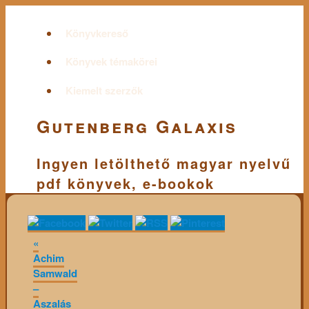
Könyvkereső
Könyvek témakörei
Kiemelt szerzők
Gutenberg Galaxis
Ingyen letölthető magyar nyelvű
pdf könyvek, e-bookok
«
Achim
Samwald
–
Aszalás