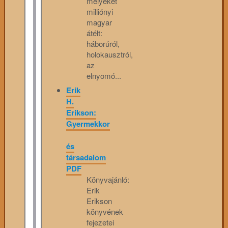
melyeket
milliónyi
magyar
átélt:
háborúról,
holokausztról,
az
elnyomó...
Erik
H.
Erikson:
Gyermekkor
és
társadalom
PDF
Könyvajánló:
Erik
Erikson
könyvének
fejezetei