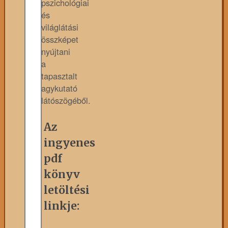
pszichológiai
és
világlátási
összképet
nyújtani
a
tapasztalt
agykutató
látószögéből.
Az
ingyenes
pdf
könyv
letöltési
linkje: