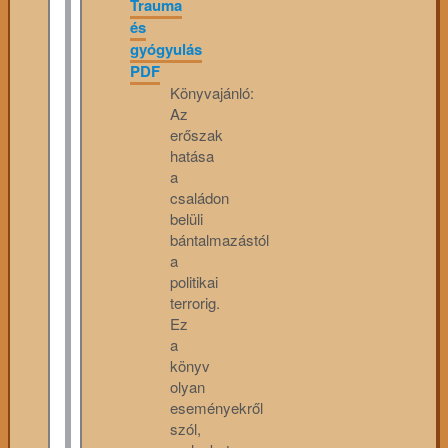
Trauma
és
gyógyulás
PDF
Könyvajánló:
Az
erőszak
hatása
a
családon
belüli
bántalmazástól
a
politikai
terrorig.
Ez
a
könyv
olyan
eseményekről
szól,