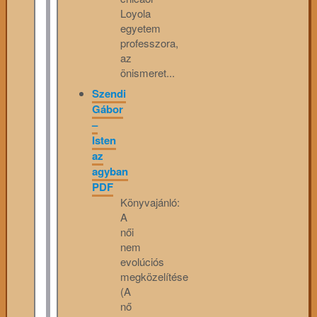
Loyola
egyetem
professzora,
az
önismeret...
Szendi
Gábor
–
Isten
az
agyban
PDF
Könyvajánló:
A
női
nem
evolúciós
megközelítése
(A
nő