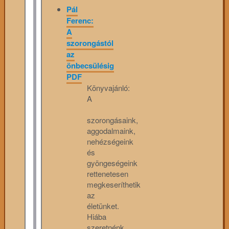
Pál
Ferenc:
A
szorongástól
az
önbecsülésig
PDF
Könyvajánló:
A
szorongásaink,
aggodalmaink,
nehézségeink
és
gyöngeségeink
rettenetesen
megkeseríthetik
az
életünket.
Hiába
szeretnénk