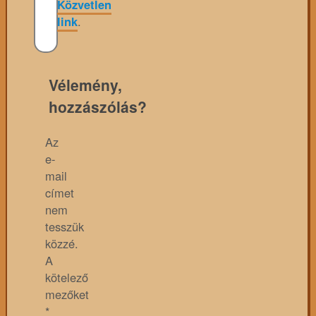
Közvetlen
link
.
Vélemény,
hozzászólás?
Az
e-
mail
címet
nem
tesszük
közzé.
A
kötelező
mezőket
*