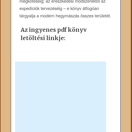
megkötéséig; az ereszkedési módszerektől az
expedíciók tervezéséig – e könyv átfogóan
tárgyalja a modern hegymászás összes területét.
Az ingyenes pdf könyv
letöltési linkje: