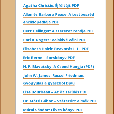
Agatha Christie: Éjféltájt PDF
Allan és Barbara Pease: A testbeszéd
enciklopédiája PDF
Bert Hellinger: A ​szeretet rendje PDF
Carl R. Rogers: Valakivé válni PDF
Elisabeth Haich: Beavatás I.-II. PDF
Eric Berne – Sorskönyv PDF
H. P. Blavatsky: A Csend Hangja (PDF)
John W. James, Russel Friedman:
Gyógyulás a gyászból DjVu
Lise Bourbeau – Az öt sérülés PDF
Dr. Máté Gábor – Szétszórt elmék PDF
Márai Sándor: Füves könyv PDF