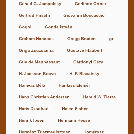
Gerald G. Jampolsky
Gerlinde Ortner
Gertrud Hirschi
Giovanni Boccaccio
Gogol
Gonda István
Graham Hancock
Gregg Braden
gri
Griga Zsuzsanna
Gustave Flaubert
Guy de Maupassant
Gárdonyi Géza
H. Jackson Brown
H. P. Blavatsky
Hamvas Béla
Hankiss Elemér
Hans Christian Andersen
Harald W. Tietze
Haris Dzsohari
Helen Fisher
Henrik Ibsen
Hermann Hesse
Hermész Triszmegisztosz
Homérosz