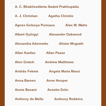
A. C. Bhaktivedānta Swāmī Prabhupāda
A. J. Christian
Agatha Christie
Agnes Golenya Purisaca
Alan W. Watts
Albert Györgyi
Alexander Oakwood
Alexandra Adornetto
Alister Mcgrath
Allan Kardec
Allan Pease
Alon Gratch
Andrew Matthews
András Fekete
Angela Maria Marui
Anna Barnes
Anne Hooper
Annie Besant
Anselm Grün
Anthony de Mello
Anthony Robbins