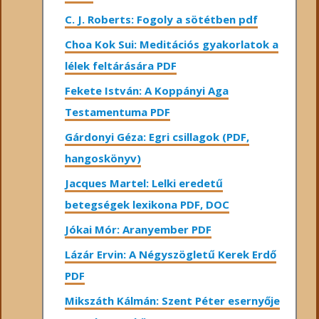
C. J. Roberts: Fogoly a sötétben pdf
Choa Kok Sui: Meditációs gyakorlatok a
lélek feltárására PDF
Fekete István: A Koppányi Aga
Testamentuma PDF
Gárdonyi Géza: Egri csillagok (PDF,
hangoskönyv)
Jacques Martel: Lelki eredetű
betegségek lexikona PDF, DOC
Jókai Mór: Aranyember PDF
Lázár Ervin: A Négyszögletű Kerek Erdő
PDF
Mikszáth Kálmán: Szent Péter esernyője