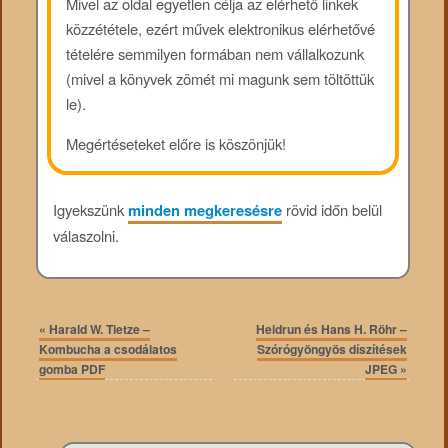
Mivel az oldal egyetlen célja az elérhető linkek
közzététele, ezért művek elektronikus elérhetővé
tételére semmilyen formában nem vállalkozunk
(mivel a könyvek zömét mi magunk sem töltöttük
le).
Megértéseteket előre is köszönjük!
Igyekszünk
minden megkeresésre
rövid időn belül
válaszolni.
«
Harald W. Tietze –
Heidrun és Hans H. Röhr –
Kombucha a csodálatos
Szórógyöngyös díszítések
gomba PDF
JPEG
»