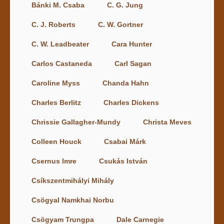
Bánki M. Csaba
C. G. Jung
C. J. Roberts
C. W. Gortner
C. W. Leadbeater
Cara Hunter
Carlos Castaneda
Carl Sagan
Caroline Myss
Chanda Hahn
Charles Berlitz
Charles Dickens
Chrissie Gallagher-Mundy
Christa Meves
Colleen Houck
Csabai Márk
Csernus Imre
Csukás István
Csíkszentmihályi Mihály
Csögyal Namkhai Norbu
Csögyam Trungpa
Dale Carnegie