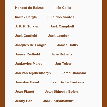
Honoré de Balzac
Illés Csilla
Indrek Hargla
J. R. dos Santos
J. R. R. Tolkien
Jack Campbell
Jack Canfield
Jack London
Jacques de Langre
James Hollis
James Redfield
Jane Roberts
Jankovics Marcell
Jan Tober
Jan van Rijckenborgh
Jared Diamond
Jaroslav Hašek
Jean De La Fontaine
Jean Piaget
Jean Shinoda Bolen
Jenny Han
Jiddu Krishnamurti