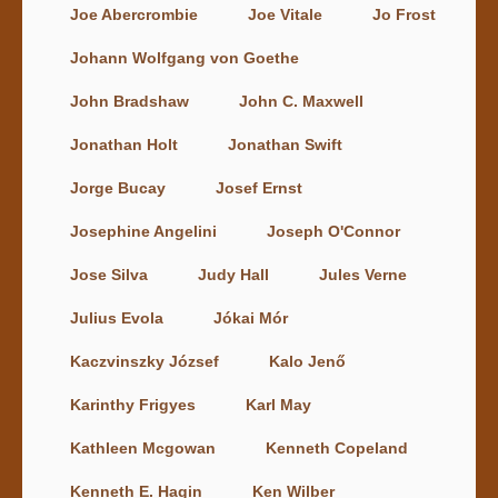
Joe Abercrombie
Joe Vitale
Jo Frost
Johann Wolfgang von Goethe
John Bradshaw
John C. Maxwell
Jonathan Holt
Jonathan Swift
Jorge Bucay
Josef Ernst
Josephine Angelini
Joseph O'Connor
Jose Silva
Judy Hall
Jules Verne
Julius Evola
Jókai Mór
Kaczvinszky József
Kalo Jenő
Karinthy Frigyes
Karl May
Kathleen Mcgowan
Kenneth Copeland
Kenneth E. Hagin
Ken Wilber