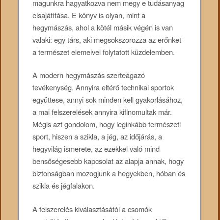
magunkra hagyatkozva nem megy e tudásanyag
elsajátítása. E könyv is olyan, mint a
hegymászás, ahol a kötél másik végén is van
valaki: egy társ, aki megsokszorozza az erőnket
a természet elemeivel folytatott küzdelemben.
A modern hegymászás szerteágazó
tevékenység. Annyira eltérő technikai sportok
együttese, annyi sok minden kell gyakorlásához,
a mai felszerelések annyira kifinomultak már.
Mégis azt gondolom, hogy leginkább természeti
sport, hiszen a szikla, a jég, az időjárás, a
hegyvilág ismerete, az ezekkel való mind
bensőségesebb kapcsolat az alapja annak, hogy
biztonságban mozogjunk a hegyekben, hóban és
szikla és jégfalakon.
A felszerelés kiválasztásától a csomók