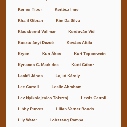
Kerner Tibor
Kertész Imre
Khalil Gibran
Kim Da Silva
Klausbernd Vollmar
Kordován Vid
Kosztolányi Dezső
Kovács Attila
Kryon
Kun Ákos
Kurt Tepperwein
Kyriacos C. Markides
Kürti Gábor
Lackfi János
Lajkó Károly
Lee Carroll
Leslie Abraham
Lev Nyikolajevics Tolsztoj
Lewis Carroll
Libby Purves
Lilian Verner Bonds
Lily Water
Lobszang Rampa