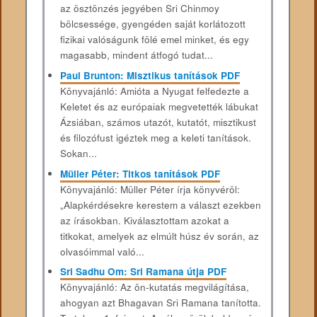
az ösztönzés jegyében Sri Chinmoy
bölcsessége, gyengéden saját korlátozott
fizikai valóságunk fölé emel minket, és egy
magasabb, mindent átfogó tudat...
Paul Brunton: Misztikus tanítások PDF
Könyvajánló: Amióta a Nyugat felfedezte a
Keletet és az európaiak megvetették lábukat
Ázsiában, számos utazót, kutatót, misztikust
és filozófust igéztek meg a keleti tanítások.
Sokan...
Müller Péter: Titkos tanítások PDF
Könyvajánló: Müller Péter írja könyvéröl:
„Alapkérdésekre kerestem a választ ezekben
az írásokban. Kiválasztottam azokat a
titkokat, amelyek az elmúlt húsz év során, az
olvasóimmal való...
Sri Sadhu Om: Sri Ramana útja PDF
Könyvajánló: Az ön-kutatás megvilágítása,
ahogyan azt Bhagavan Sri Ramana tanította.