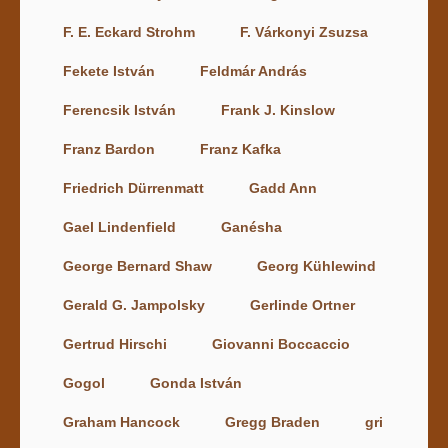
F. E. Eckard Strohm
F. Várkonyi Zsuzsa
Fekete István
Feldmár András
Ferencsik István
Frank J. Kinslow
Franz Bardon
Franz Kafka
Friedrich Dürrenmatt
Gadd Ann
Gael Lindenfield
Ganésha
George Bernard Shaw
Georg Kühlewind
Gerald G. Jampolsky
Gerlinde Ortner
Gertrud Hirschi
Giovanni Boccaccio
Gogol
Gonda István
Graham Hancock
Gregg Braden
gri