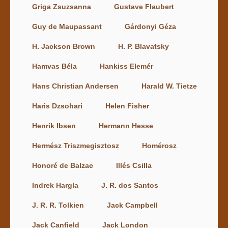
Griga Zsuzsanna
Gustave Flaubert
Guy de Maupassant
Gárdonyi Géza
H. Jackson Brown
H. P. Blavatsky
Hamvas Béla
Hankiss Elemér
Hans Christian Andersen
Harald W. Tietze
Haris Dzsohari
Helen Fisher
Henrik Ibsen
Hermann Hesse
Hermész Triszmegisztosz
Homérosz
Honoré de Balzac
Illés Csilla
Indrek Hargla
J. R. dos Santos
J. R. R. Tolkien
Jack Campbell
Jack Canfield
Jack London