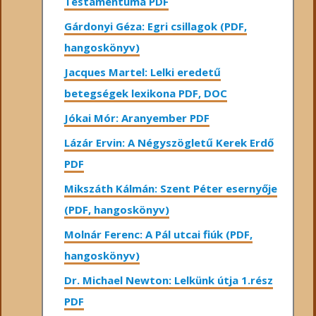
Testamentuma PDF
Gárdonyi Géza: Egri csillagok (PDF,
hangoskönyv)
Jacques Martel: Lelki eredetű
betegségek lexikona PDF, DOC
Jókai Mór: Aranyember PDF
Lázár Ervin: A Négyszögletű Kerek Erdő
PDF
Mikszáth Kálmán: Szent Péter esernyője
(PDF, hangoskönyv)
Molnár Ferenc: A Pál utcai fiúk (PDF,
hangoskönyv)
Dr. Michael Newton: Lelkünk útja 1.rész
PDF