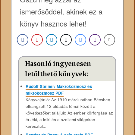
ismerősöddel, akinek ez a
könyv hasznos lehet!
Hasonló ingyenesen
letölthető könyvek:
Rudolf Steiner: Makrokozmosz és
mikrokozmosz PDF
Könyvajánló: Az 1910 márciusában Bécsben
elhangzott 12 előadás témái között a
következőket találjuk: Az ember körforgása az
érzéki, a lelki és a szellemi világokon
keresztül....
Baptist de Pape: A szív ereje PDF