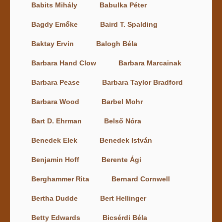
Babits Mihály
Babulka Péter
Bagdy Emőke
Baird T. Spalding
Baktay Ervin
Balogh Béla
Barbara Hand Clow
Barbara Marcainak
Barbara Pease
Barbara Taylor Bradford
Barbara Wood
Barbel Mohr
Bart D. Ehrman
Belső Nóra
Benedek Elek
Benedek István
Benjamin Hoff
Berente Ági
Berghammer Rita
Bernard Cornwell
Bertha Dudde
Bert Hellinger
Betty Edwards
Bicsérdi Béla