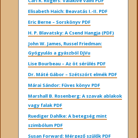
Carl R. Rogers: Valakivé válni PDF
Elisabeth Haich: Beavatás I.-II. PDF
Eric Berne – Sorskönyv PDF
H. P. Blavatsky: A Csend Hangja (PDF)
John W. James, Russel Friedman:
Gyógyulás a gyászból DjVu
Lise Bourbeau – Az öt sérülés PDF
Dr. Máté Gábor – Szétszórt elmék PDF
Márai Sándor: Füves könyv PDF
Marshall B. Rosenberg: A szavak ablakok
vagy falak PDF
Ruediger Dahlke: A betegség mint
szimbólum PDF
Susan Forward: Mérgező szülők PDF