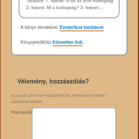
Tartalom: 1. fejezet: A cél az örök boldogság
2. fejezet: Mi a boldogság? 3. fejezet:...
A könyv témakörei:
Ezoterikus tanítások
Könyvjelzőkhöz
Közvetlen link
.
Vélemény, hozzászólás?
Az e-mail címet nem tesszük közzé.
A kötelező mezőket
*
karakterrel jelöltük
Hozzászólás
*