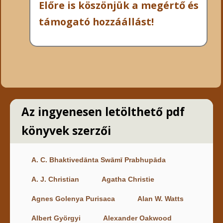
Előre is köszönjük a megértő és
támogató hozzáállást!
Az ingyenesen letölthető pdf
könyvek szerzői
A. C. Bhaktivedānta Swāmī Prabhupāda
A. J. Christian
Agatha Christie
Agnes Golenya Purisaca
Alan W. Watts
Albert Györgyi
Alexander Oakwood