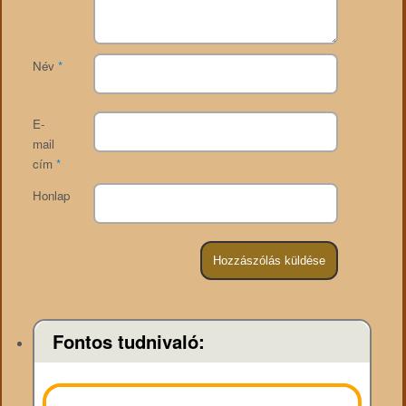
Név
*
E-
mail
cím
*
Honlap
Fontos tudnivaló: