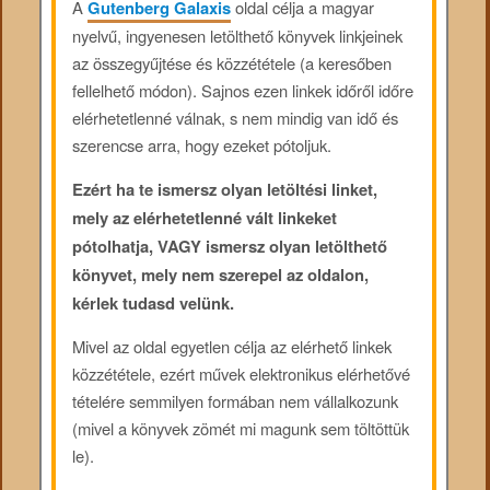
A
Gutenberg Galaxis
oldal célja a magyar
nyelvű, ingyenesen letölthető könyvek linkjeinek
az összegyűjtése és közzététele (a keresőben
fellelhető módon). Sajnos ezen linkek időről időre
elérhetetlenné válnak, s nem mindig van idő és
szerencse arra, hogy ezeket pótoljuk.
Ezért ha te ismersz olyan letöltési linket,
mely az elérhetetlenné vált linkeket
pótolhatja, VAGY ismersz olyan letölthető
könyvet, mely nem szerepel az oldalon,
kérlek tudasd velünk.
Mivel az oldal egyetlen célja az elérhető linkek
közzététele, ezért művek elektronikus elérhetővé
tételére semmilyen formában nem vállalkozunk
(mivel a könyvek zömét mi magunk sem töltöttük
le).