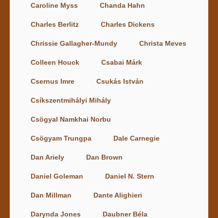
Caroline Myss
Chanda Hahn
Charles Berlitz
Charles Dickens
Chrissie Gallagher-Mundy
Christa Meves
Colleen Houck
Csabai Márk
Csernus Imre
Csukás István
Csíkszentmihályi Mihály
Csögyal Namkhai Norbu
Csögyam Trungpa
Dale Carnegie
Dan Ariely
Dan Brown
Daniel Goleman
Daniel N. Stern
Dan Millman
Dante Alighieri
Darynda Jones
Daubner Béla