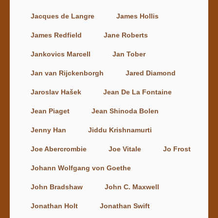
Jacques de Langre
James Hollis
James Redfield
Jane Roberts
Jankovics Marcell
Jan Tober
Jan van Rijckenborgh
Jared Diamond
Jaroslav Hašek
Jean De La Fontaine
Jean Piaget
Jean Shinoda Bolen
Jenny Han
Jiddu Krishnamurti
Joe Abercrombie
Joe Vitale
Jo Frost
Johann Wolfgang von Goethe
John Bradshaw
John C. Maxwell
Jonathan Holt
Jonathan Swift