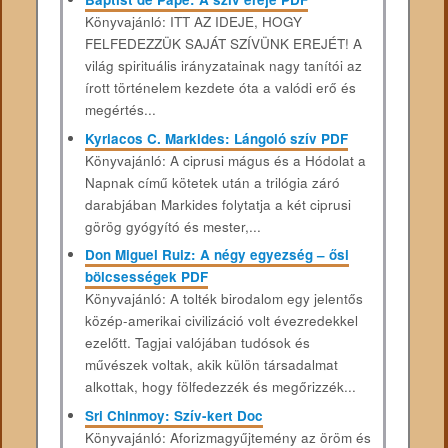
Könyvajánló: ITT AZ IDEJE, HOGY
FELFEDEZZÜK SAJÁT SZÍVÜNK EREJÉT! A
világ spirituális irányzatainak nagy tanítói az
írott történelem kezdete óta a valódi erő és
megértés...
Kyriacos C. Markides: Lángoló szív PDF
Könyvajánló: A ciprusi mágus és a Hódolat a
Napnak című kötetek után a trilógia záró
darabjában Markides folytatja a két ciprusi
görög gyógyító és mester,...
Don Miguel Ruiz: A négy egyezség – ősi
bölcsességek PDF
Könyvajánló: A tolték birodalom egy jelentős
közép-amerikai civilizáció volt évezredekkel
ezelőtt. Tagjai valójában tudósok és
művészek voltak, akik külön társadalmat
alkottak, hogy fölfedezzék és megőrizzék...
Sri Chinmoy: Szív-kert Doc
Könyvajánló: Aforizmagyűjtemény az öröm és