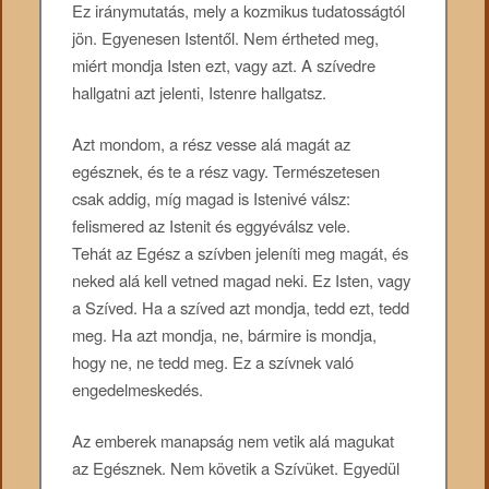
Ez iránymutatás, mely a kozmikus tudatosságtól
jön. Egyenesen Istentől. Nem értheted meg,
miért mondja Isten ezt, vagy azt. A szívedre
hallgatni azt jelenti, Istenre hallgatsz.
Azt mondom, a rész vesse alá magát az
egésznek, és te a rész vagy. Természetesen
csak addig, míg magad is Istenivé válsz:
felismered az Istenit és eggyéválsz vele.
Tehát az Egész a szívben jeleníti meg magát, és
neked alá kell vetned magad neki. Ez Isten, vagy
a Szíved. Ha a szíved azt mondja, tedd ezt, tedd
meg. Ha azt mondja, ne, bármire is mondja,
hogy ne, ne tedd meg. Ez a szívnek való
engedelmeskedés.
Az emberek manapság nem vetik alá magukat
az Egésznek. Nem követik a Szívüket. Egyedül