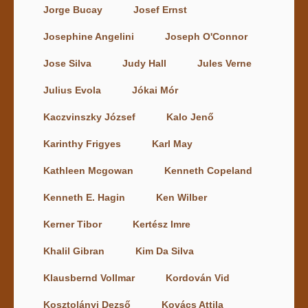
Jorge Bucay
Josef Ernst
Josephine Angelini
Joseph O'Connor
Jose Silva
Judy Hall
Jules Verne
Julius Evola
Jókai Mór
Kaczvinszky József
Kalo Jenő
Karinthy Frigyes
Karl May
Kathleen Mcgowan
Kenneth Copeland
Kenneth E. Hagin
Ken Wilber
Kerner Tibor
Kertész Imre
Khalil Gibran
Kim Da Silva
Klausbernd Vollmar
Kordován Vid
Kosztolányi Dezső
Kovács Attila