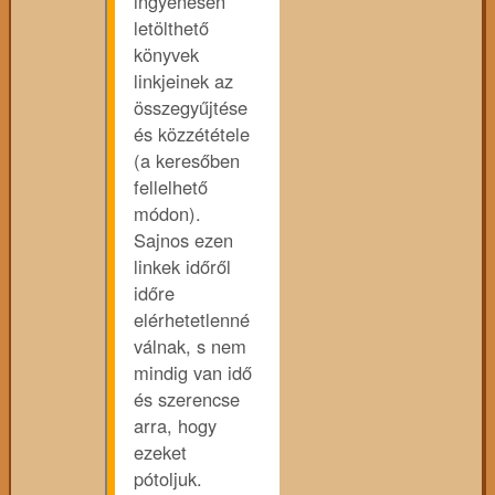
ingyenesen
letölthető
könyvek
linkjeinek az
összegyűjtése
és közzététele
(a keresőben
fellelhető
módon).
Sajnos ezen
linkek időről
időre
elérhetetlenné
válnak, s nem
mindig van idő
és szerencse
arra, hogy
ezeket
pótoljuk.