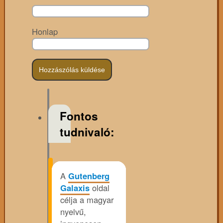
Honlap
Fontos
tudnivaló:
A
Gutenberg
Galaxis
oldal
célja a magyar
nyelvű,