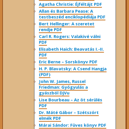
Agatha Christie: Éjféltájt PDF
Allan és Barbara Pease: A
testbeszéd enciklopédiája PDF
Bert Hellinger: A ​szeretet
rendje PDF
Carl R. Rogers: Valakivé válni
PDF
Elisabeth Haich: Beavatás I.-II.
PDF
Eric Berne – Sorskönyv PDF
H. P. Blavatsky: A Csend Hangja
(PDF)
John W. James, Russel
Friedman: Gyógyulás a
gyászból DjVu
Lise Bourbeau – Az öt sérülés
PDF
Dr. Máté Gábor – Szétszórt
elmék PDF
Márai Sándor: Füves könyv PDF