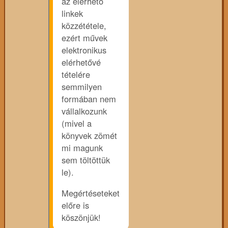
az elérhető
linkek
közzététele,
ezért művek
elektronikus
elérhetővé
tételére
semmilyen
formában nem
vállalkozunk
(mivel a
könyvek zömét
mi magunk
sem töltöttük
le).
Megértéseteket
előre is
köszönjük!