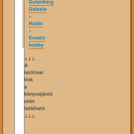
Gutenberg
Galaxis
»
Hobbi
»
Kreatív
hobby
↓↓↓
A
letöltési
link
a
könyvajánló
után
található
↓↓↓