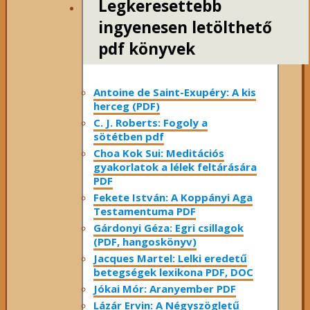
Legkeresettebb
ingyenesen letölthető
pdf könyvek
Antoine de Saint-Exupéry: A kis
herceg (PDF)
C. J. Roberts: Fogoly a
sötétben pdf
Choa Kok Sui: Meditációs
gyakorlatok a lélek feltárására
PDF
Fekete István: A Koppányi Aga
Testamentuma PDF
Gárdonyi Géza: Egri csillagok
(PDF, hangoskönyv)
Jacques Martel: Lelki eredetű
betegségek lexikona PDF, DOC
Jókai Mór: Aranyember PDF
Lázár Ervin: A Négyszögletű