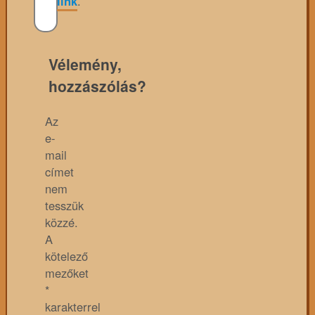
link
.
Vélemény,
hozzászólás?
Az
e-
mail
címet
nem
tesszük
közzé.
A
kötelező
mezőket
*
karakterrel