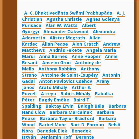
A. C. Bhaktivedānta Swāmī Prabhupāda
A. J.
Christian
Agatha Christie
Agnes Golenya
Purisaca
Alan W. Watts
Albert
Györgyi
Alexander Oakwood
Alexandra
Adornetto
Alister Mcgrath
Allan
Kardec
Allan Pease
Alon Gratch
Andrew
Matthews
András Fekete
Angela Maria
Marui
Anna Barnes
Anne Hooper
Annie
Besant
Anselm Grün
Anthony de
Mello
Anthony Robbins
Anthony
Strano
Antoine de Saint-Exupéry
Antonin
Gadal
Anton Pavlovics Csehov
Arany
János
Arató Mihály
Arthur E.
Powell
Atreya
Babits Mihály
Babulka
Péter
Bagdy Emőke
Baird T.
Spalding
Baktay Ervin
Balogh Béla
Barbara
Hand Clow
Barbara Marcainak
Barbara
Pease
Barbara Taylor Bradford
Barbara
Wood
Barbel Mohr
Bart D. Ehrman
Belső
Nóra
Benedek Elek
Benedek
István
Benjamin Hoff
Berente