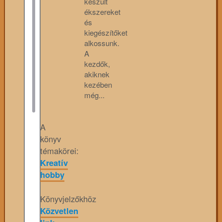
készült
ékszereket
és
kiegészítőket
alkossunk.
A
kezdők,
akiknek
kezében
még...
A
könyv
témakörei:
Kreatív
hobby
Könyvjelzőkhöz
Közvetlen