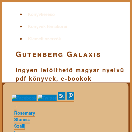
Könyvkereső
Könyvek témakörei
Kiemelt szerzők
Gutenberg Galaxis
Ingyen letölthető magyar nyelvű
pdf könyvek, e-bookok
«
Rosemary
Stones:
Szállj