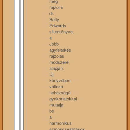
meg
rajzolni
dr.
Betty
Edwards
sikerkönyve,
a
Jobb
agyféltekés
rajzolás
módszere
alapján.
Új
könyvében
változó
nehézségű
gyakorlatokkal
mutatja
be
a
harmonikus
színösszeállítások...