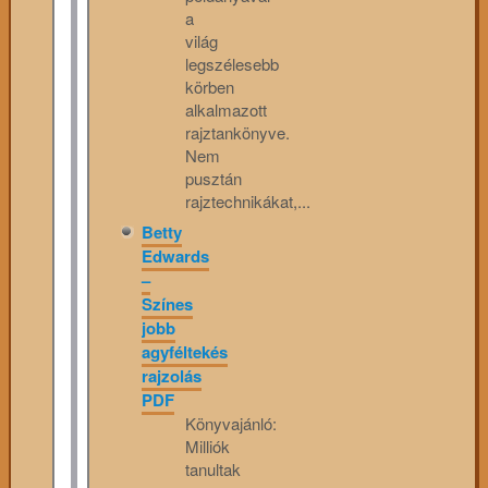
a
világ
legszélesebb
körben
alkalmazott
rajztankönyve.
Nem
pusztán
rajztechnikákat,...
Betty
Edwards
–
Színes
jobb
agyféltekés
rajzolás
PDF
Könyvajánló:
Milliók
tanultak