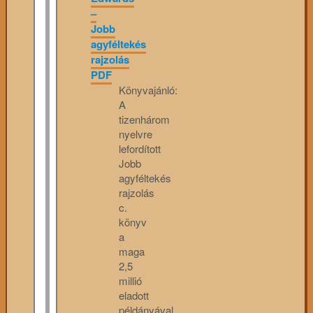
–
Jobb
agyféltekés
rajzolás
PDF
Könyvajánló:
A
tizenhárom
nyelvre
lefordított
Jobb
agyféltekés
rajzolás
c.
könyv
a
maga
2,5
millió
eladott
példányával