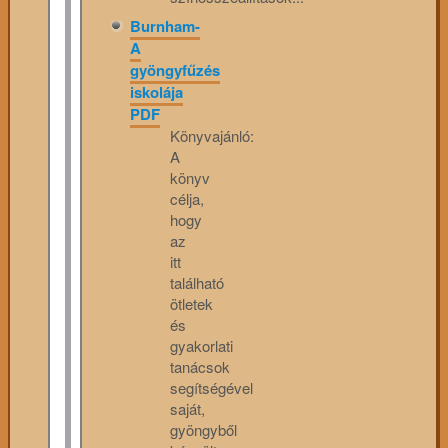
Burnham-
A
gyöngyfűzés
iskolája
PDF
Könyvajánló:
A
könyv
célja,
hogy
az
itt
található
ötletek
és
gyakorlati
tanácsok
segítségével
saját,
gyöngyből