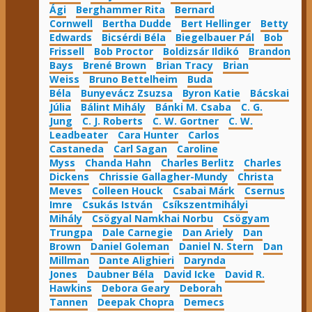
Ági
Berghammer Rita
Bernard
Cornwell
Bertha Dudde
Bert Hellinger
Betty
Edwards
Bicsérdi Béla
Biegelbauer Pál
Bob
Frissell
Bob Proctor
Boldizsár Ildikó
Brandon
Bays
Brené Brown
Brian Tracy
Brian
Weiss
Bruno Bettelheim
Buda
Béla
Bunyevácz Zsuzsa
Byron Katie
Bácskai
Júlia
Bálint Mihály
Bánki M. Csaba
C. G.
Jung
C. J. Roberts
C. W. Gortner
C. W.
Leadbeater
Cara Hunter
Carlos
Castaneda
Carl Sagan
Caroline
Myss
Chanda Hahn
Charles Berlitz
Charles
Dickens
Chrissie Gallagher-Mundy
Christa
Meves
Colleen Houck
Csabai Márk
Csernus
Imre
Csukás István
Csíkszentmihályi
Mihály
Csögyal Namkhai Norbu
Csögyam
Trungpa
Dale Carnegie
Dan Ariely
Dan
Brown
Daniel Goleman
Daniel N. Stern
Dan
Millman
Dante Alighieri
Darynda
Jones
Daubner Béla
David Icke
David R.
Hawkins
Debora Geary
Deborah
Tannen
Deepak Chopra
Demecs