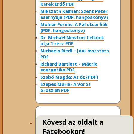
Kerek Erdő PDF
Mikszáth Kálmán: Szent Péter
esernyője (PDF, hangoskönyv)
Molnár Ferenc: A Pál utcai fiúk
(PDF, hangoskönyv)
Dr. Michael Newton: Lelkünk
útja 1.rész PDF
Michaela Riedl – Jóni-masszázs
PDF
Richard Bartlett – Mátrix
energetika PDF
Szabó Magda: Az őz (PDF)
Szepes Mária- A vörös
oroszlán PDF
Kövesd az oldalt a
Facebookon!