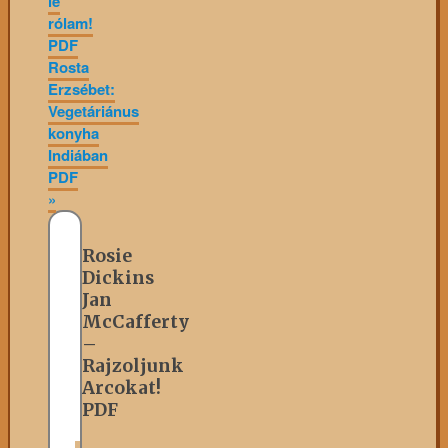
le
rólam!
PDF
Rosta
Erzsébet:
Vegetáriánus
konyha
Indiában
PDF
»
Rosie
Dickins
Jan
McCafferty
–
Rajzoljunk
Arcokat!
PDF