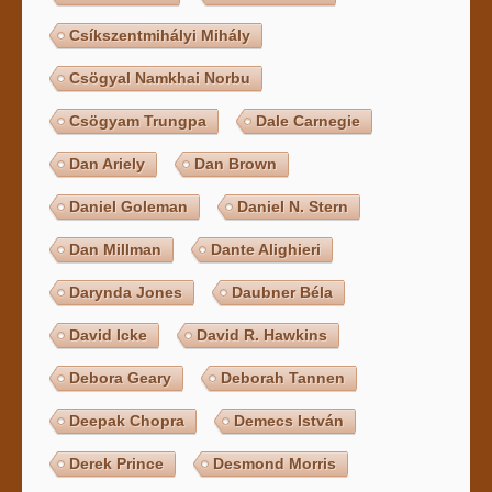
Csíkszentmihályi Mihály
Csögyal Namkhai Norbu
Csögyam Trungpa
Dale Carnegie
Dan Ariely
Dan Brown
Daniel Goleman
Daniel N. Stern
Dan Millman
Dante Alighieri
Darynda Jones
Daubner Béla
David Icke
David R. Hawkins
Debora Geary
Deborah Tannen
Deepak Chopra
Demecs István
Derek Prince
Desmond Morris