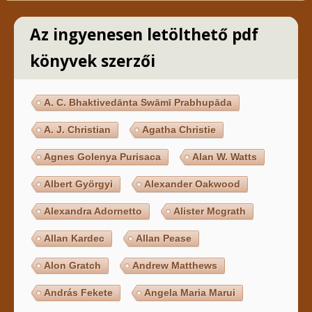
Az ingyenesen letölthető pdf
könyvek szerzői
A. C. Bhaktivedānta Swāmī Prabhupāda
A. J. Christian
Agatha Christie
Agnes Golenya Purisaca
Alan W. Watts
Albert Györgyi
Alexander Oakwood
Alexandra Adornetto
Alister Mcgrath
Allan Kardec
Allan Pease
Alon Gratch
Andrew Matthews
András Fekete
Angela Maria Marui