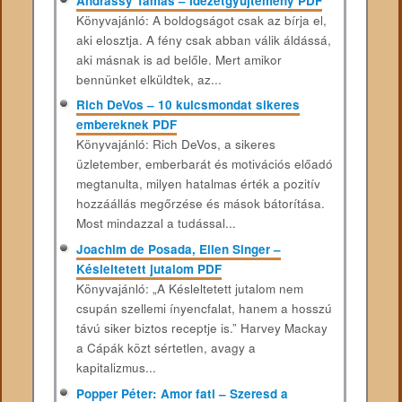
Andrássy Tamás – Idézetgyűjtemény PDF
Könyvajánló: A boldogságot csak az bírja el,
aki elosztja. A fény csak abban válik áldássá,
aki másnak is ad belőle. Mert amikor
bennünket elküldtek, az...
Rich DeVos – 10 kulcsmondat sikeres
embereknek PDF
Könyvajánló: Rich DeVos, a sikeres
üzletember, emberbarát és motivációs előadó
megtanulta, milyen hatalmas érték a pozitív
hozzáállás megőrzése és mások bátorítása.
Most mindazzal a tudással...
Joachim de Posada, Ellen Singer –
Késleltetett jutalom PDF
Könyvajánló: „A Késleltetett jutalom nem
csupán szellemi ínyencfalat, hanem a hosszú
távú siker biztos receptje is.” Harvey Mackay
a Cápák közt sértetlen, avagy a
kapitalizmus...
Popper Péter: Amor fati – Szeresd a