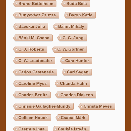
Bruno Bettelheim
Buda Béla
Bunyevácz Zsuzsa
Byron Katie
Bácskai Júlia
Bálint Mihály
Bánki M. Csaba
C. G. Jung
C. J. Roberts
C. W. Gortner
C. W. Leadbeater
Cara Hunter
Carlos Castaneda
Carl Sagan
Caroline Myss
Chanda Hahn
Charles Berlitz
Charles Dickens
Chrissie Gallagher-Mundy
Christa Meves
Colleen Houck
Csabai Márk
Csernus Imre
Csukás István