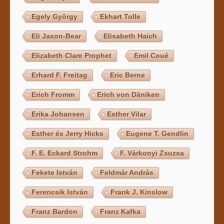
Egely György
Ekhart Tolle
Eli Jaxon-Bear
Elisabeth Haich
Elizabeth Clare Prophet
Emil Coué
Erhard F. Freitag
Eric Berne
Erich Fromm
Erich von Däniken
Erika Johansen
Esther Vilar
Esther és Jerry Hicks
Eugene T. Gendlin
F. E. Eckard Strohm
F. Várkonyi Zsuzsa
Fekete István
Feldmár András
Ferencsik István
Frank J. Kinslow
Franz Bardon
Franz Kafka