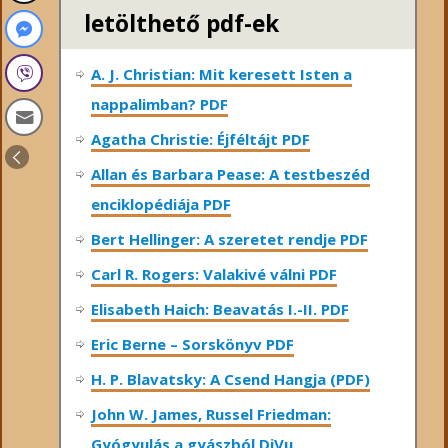
letölthető pdf-ek
A. J. Christian: Mit keresett Isten a
nappalimban? PDF
Agatha Christie: Éjféltájt PDF
Allan és Barbara Pease: A testbeszéd
enciklopédiája PDF
Bert Hellinger: A ​szeretet rendje PDF
Carl R. Rogers: Valakivé válni PDF
Elisabeth Haich: Beavatás I.-II. PDF
Eric Berne – Sorskönyv PDF
H. P. Blavatsky: A Csend Hangja (PDF)
John W. James, Russel Friedman:
Gyógyulás a gyászból DjVu