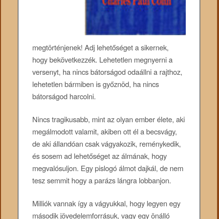
megtörténjenek! Adj lehetőséget a sikernek,
hogy bekövetkezzék. Lehetetlen megnyerni a
versenyt, ha nincs bátorságod odaállni a rajthoz,
lehetetlen bármiben is győznöd, ha nincs
bátorságod harcolni.
Nincs tragikusabb, mint az olyan ember élete, aki
megálmodott valamit, akiben ott él a becsvágy,
de aki állandóan csak vágyakozik, reménykedik,
és sosem ad lehetőséget az álmának, hogy
megvalósuljon. Egy pislogó álmot dajkál, de nem
tesz semmit hogy a parázs lángra lobbanjon.
Milliók vannak így a vágyukkal, hogy legyen egy
második jövedelemforrásuk, vagy egy önálló