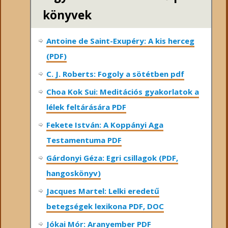
könyvek
Antoine de Saint-Exupéry: A kis herceg
(PDF)
C. J. Roberts: Fogoly a sötétben pdf
Choa Kok Sui: Meditációs gyakorlatok a
lélek feltárására PDF
Fekete István: A Koppányi Aga
Testamentuma PDF
Gárdonyi Géza: Egri csillagok (PDF,
hangoskönyv)
Jacques Martel: Lelki eredetű
betegségek lexikona PDF, DOC
Jókai Mór: Aranyember PDF