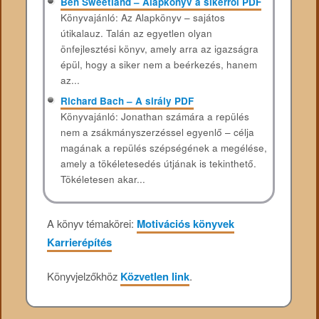
Ben Sweetland – Alapkönyv a sikerről PDF
Könyvajánló: Az Alapkönyv – sajátos
útikalauz. Talán az egyetlen olyan
önfejlesztési könyv, amely arra az igazságra
épül, hogy a siker nem a beérkezés, hanem
az...
Richard Bach – A sirály PDF
Könyvajánló: Jonathan számára a repülés
nem a zsákmányszerzéssel egyenlő – célja
magának a repülés szépségének a megélése,
amely a tökéletesedés útjának is tekinthető.
Tökéletesen akar...
A könyv témakörei:
Motivációs könyvek
Karrierépítés
Könyvjelzőkhöz
Közvetlen link
.