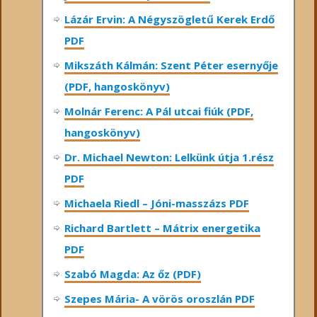
Lázár Ervin: A Négyszögletű Kerek Erdő
PDF
Mikszáth Kálmán: Szent Péter esernyője
(PDF, hangoskönyv)
Molnár Ferenc: A Pál utcai fiúk (PDF,
hangoskönyv)
Dr. Michael Newton: Lelkünk útja 1.rész
PDF
Michaela Riedl – Jóni-masszázs PDF
Richard Bartlett – Mátrix energetika
PDF
Szabó Magda: Az őz (PDF)
Szepes Mária- A vörös oroszlán PDF