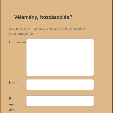
Vélemény, hozzászólás?
Az e-mail címet nem tesszük közzé.
A kötelező mezőket
*
karakterrel jelöltük
Hozzászólás
*
Név
*
E-
mail
cím
*