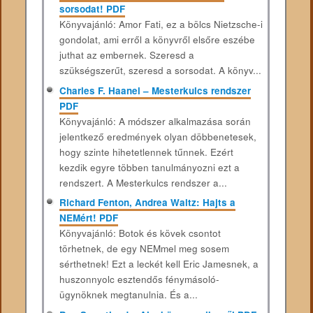
sorsodat! PDF
Könyvajánló: Amor ​​Fati, ez a bölcs Nietzsche-i
gondolat, ami erről a könyvről elsőre eszébe
juthat az embernek. Szeresd a
szükségszerűt, szeresd a sorsodat. A könyv...
Charles F. Haanel – Mesterkulcs rendszer
PDF
Könyvajánló: A módszer alkalmazása során
jelentkező eredmények olyan döbbenetesek,
hogy szinte hihetetlennek tűnnek. Ezért
kezdik egyre többen tanulmányozni ezt a
rendszert. A Mesterkulcs rendszer a...
Richard Fenton, Andrea Waltz: Hajts a
NEMért! PDF
Könyvajánló: Botok és kövek csontot
törhetnek, de egy NEMmel meg sosem
sérthetnek! Ezt a leckét kell Eric Jamesnek, a
huszonnyolc esztendős fénymásoló-
ügynöknek megtanulnia. És a...