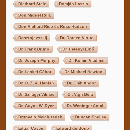
Diethard Stelz
Domján László
Don Miguel Ruiz
Don Richard Riso és Russ Hudson
Dosztojevszkij
Dr. Doreen Virtue
Dr. Frank Bruno
Dr. Hetényi Ernő
Dr. Jozeph Murphy
Dr. Komin Vladimir
Dr. Lenkei Gábor
Dr. Michael Newton
Dr. O. Z. A. Hanish
Dr. Oláh Andor
Dr. Szilágyi Vilmos
Dr. Vígh Béla
Dr. Wayne W. Dyer
Dr. Weninger Antal
Drunvalo Melchizedek
Duncan Shelley
Edgar Cayce
Edward de Bono