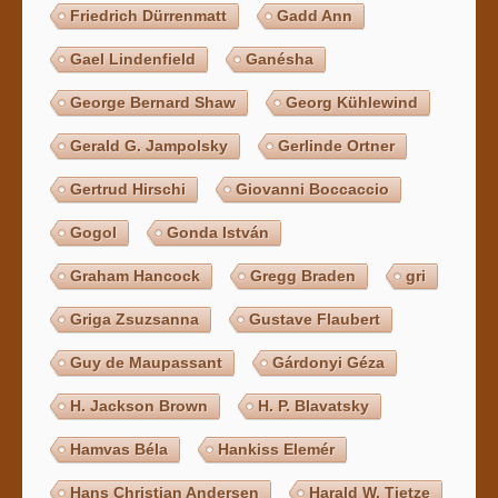
Friedrich Dürrenmatt
Gadd Ann
Gael Lindenfield
Ganésha
George Bernard Shaw
Georg Kühlewind
Gerald G. Jampolsky
Gerlinde Ortner
Gertrud Hirschi
Giovanni Boccaccio
Gogol
Gonda István
Graham Hancock
Gregg Braden
gri
Griga Zsuzsanna
Gustave Flaubert
Guy de Maupassant
Gárdonyi Géza
H. Jackson Brown
H. P. Blavatsky
Hamvas Béla
Hankiss Elemér
Hans Christian Andersen
Harald W. Tietze