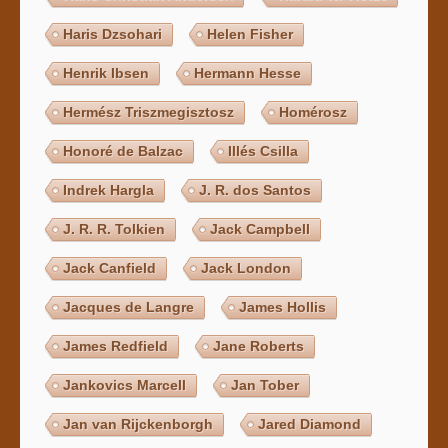
Haris Dzsohari
Helen Fisher
Henrik Ibsen
Hermann Hesse
Hermész Triszmegisztosz
Homérosz
Honoré de Balzac
Illés Csilla
Indrek Hargla
J. R. dos Santos
J. R. R. Tolkien
Jack Campbell
Jack Canfield
Jack London
Jacques de Langre
James Hollis
James Redfield
Jane Roberts
Jankovics Marcell
Jan Tober
Jan van Rijckenborgh
Jared Diamond