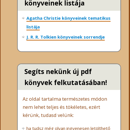
könyveinek listája
Agatha Christie könyveinek tematikus
listája
J. R. R. Tolkien könyveinek sorrendje
Segíts nekünk új pdf
könyvek felkutatásában!
Az oldal tartalma természetes módon
nem lehet teljes és tökéletes, ezért
kérünk, tudasd velünk:
ha tudsz még olyan ingyenesen letölthető