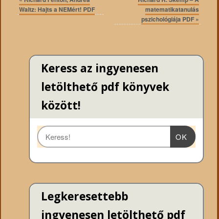
Waltz: Hajts a NEMért! PDF
matematikatanulás
pszichológiája PDF
»
Keress az ingyenesen
letölthető pdf könyvek
között!
OK
Legkeresettebb
ingyenesen letölthető pdf