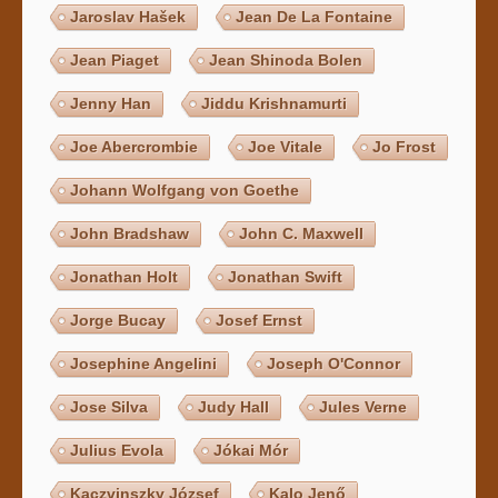
Jaroslav Hašek
Jean De La Fontaine
Jean Piaget
Jean Shinoda Bolen
Jenny Han
Jiddu Krishnamurti
Joe Abercrombie
Joe Vitale
Jo Frost
Johann Wolfgang von Goethe
John Bradshaw
John C. Maxwell
Jonathan Holt
Jonathan Swift
Jorge Bucay
Josef Ernst
Josephine Angelini
Joseph O'Connor
Jose Silva
Judy Hall
Jules Verne
Julius Evola
Jókai Mór
Kaczvinszky József
Kalo Jenő