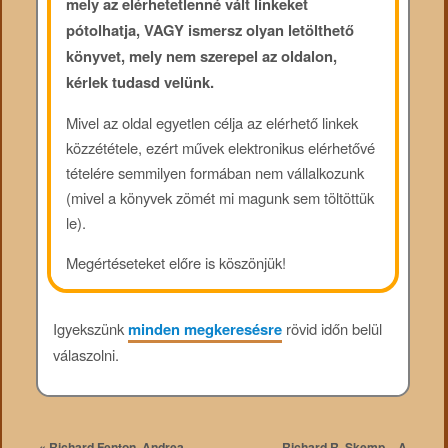
mely az elérhetetlenné vált linkeket
pótolhatja, VAGY ismersz olyan letölthető
könyvet, mely nem szerepel az oldalon,
kérlek tudasd velünk.
Mivel az oldal egyetlen célja az elérhető linkek
közzététele, ezért művek elektronikus elérhetővé
tételére semmilyen formában nem vállalkozunk
(mivel a könyvek zömét mi magunk sem töltöttük
le).
Megértéseteket előre is köszönjük!
Igyekszünk
minden megkeresésre
rövid időn belül
válaszolni.
«
Richard Fenton, Andrea
Richard R. Skemp – A