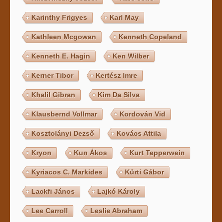
Karinthy Frigyes
Karl May
Kathleen Mcgowan
Kenneth Copeland
Kenneth E. Hagin
Ken Wilber
Kerner Tibor
Kertész Imre
Khalil Gibran
Kim Da Silva
Klausbernd Vollmar
Kordován Vid
Kosztolányi Dezső
Kovács Attila
Kryon
Kun Ákos
Kurt Tepperwein
Kyriacos C. Markides
Kürti Gábor
Lackfi János
Lajkó Károly
Lee Carroll
Leslie Abraham