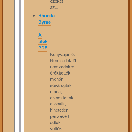
ezeket
az...
Rhonda
Byrne
–
A
titok
PDF
Könyvajánló:
Nemzedékről
nemzedékre
örökítették,
mohón
sóvárogtak
utána,
elvesztették,
ellopták,
hihetetlen
pénzekért
adták-
vették.