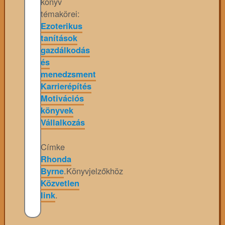
könyv
témakörei:
Ezoterikus
tanítások
gazdálkodás
és
menedzsment
Karrierépítés
Motivációs
könyvek
Vállalkozás
Címke
Rhonda
Byrne
.
Könyvjelzőkhöz
Közvetlen
link
.