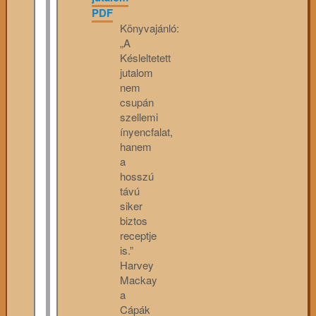
PDF
Könyvajánló:
„A
Késleltetett
jutalom
nem
csupán
szellemi
ínyencfalat,
hanem
a
hosszú
távú
siker
biztos
receptje
is.”
Harvey
Mackay
a
Cápák