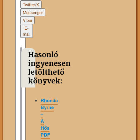
Twitter/X
Messenger
Viber
E-
mail
Hasonló
ingyenesen
letölthető
könyvek:
Rhonda
Byrne
–
A
Hős
PDF