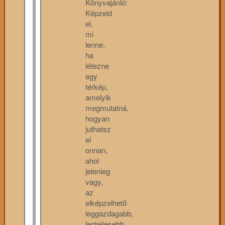
Könyvajánló:
Képzeld
el,
mi
lenne,
ha
létezne
egy
térkép,
amelyik
megmutatná,
hogyan
juthatsz
el
onnan,
ahol
jelenleg
vagy,
az
elképzelhető
leggazdagabb,
legteljesebb