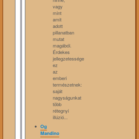
vagy
mint
amit
adott
pillanatban
mutat
magából.
Érdekes
jellegzetessége
ez
az
emberi
természetnek:
saját
nagyságunkat
több
rétegnyi
illúzió...
Og
Mandino