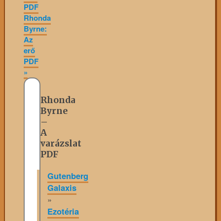
PDF
Rhonda
Byrne:
Az
erő
PDF
»
Rhonda
Byrne
–
A
varázslat
PDF
Gutenberg
Galaxis
»
Ezotéria