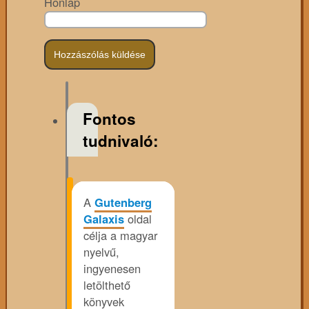
Honlap
Fontos
tudnivaló:
A
Gutenberg
Galaxis
oldal
célja a magyar
nyelvű,
ingyenesen
letölthető
könyvek