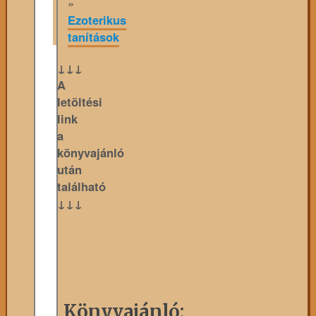
»
Ezoterikus
tanítások
↓↓↓
A
letöltési
link
a
könyvajánló
után
található
↓↓↓
Könyvajánló: