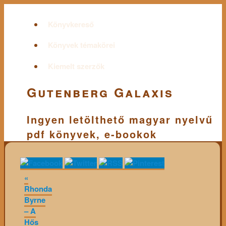
Könyvkereső
Könyvek témakörei
Kiemelt szerzők
Gutenberg Galaxis
Ingyen letölthető magyar nyelvű
pdf könyvek, e-bookok
«
Rhonda
Byrne
– A
Hős