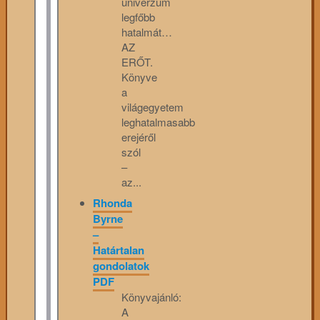
univerzum
legfőbb
hatalmát…
AZ
ERŐT.
Könyve
a
világegyetem
leghatalmasabb
erejéről
szól
–
az...
Rhonda
Byrne
–
Határtalan
gondolatok
PDF
Könyvajánló:
A