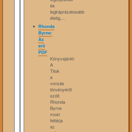
és
legkáprázatosabb
életig,...
Rhonda
Byrne:
Az
erő
PDF
Könyvajánló:
A
Titok
a
vonzás
törvényéről
szólt.
Rhonda
Byrne
most
feltárja
az