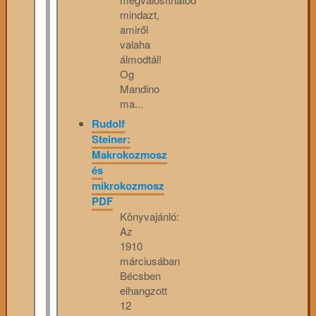
mindazt,
amiről
valaha
álmodtál!
Og
Mandino
ma...
Rudolf
Steiner:
Makrokozmosz
és
mikrokozmosz
PDF
Könyvajánló:
Az
1910
márciusában
Bécsben
elhangzott
12