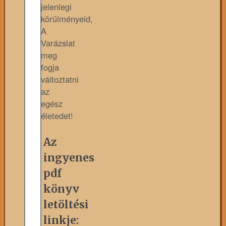
jelenlegi
körülményeid,
A
Varázslat
meg
fogja
változtatni
az
egész
életedet!
Az
ingyenes
pdf
könyv
letöltési
linkje: