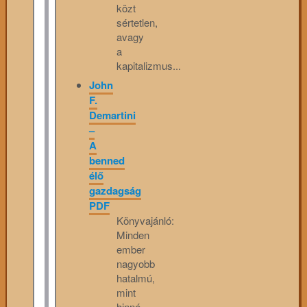
közt
sértetlen,
avagy
a
kapitalizmus...
John
F.
Demartini
–
A
benned
élő
gazdagság
PDF
Könyvajánló:
Minden
ember
nagyobb
hatalmú,
mint
hinné,