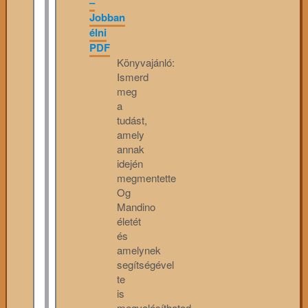
–
Jobban
élni
PDF
Könyvajánló:
Ismerd
meg
a
tudást,
amely
annak
idején
megmentette
Og
Mandino
életét
és
amelynek
segítségével
te
is
megvalósíthatod