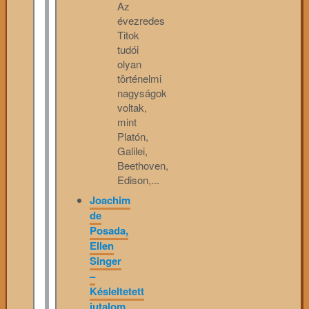
Az
évezredes
Titok
tudói
olyan
történelmi
nagyságok
voltak,
mint
Platón,
Galilei,
Beethoven,
Edison,...
Joachim
de
Posada,
Ellen
Singer
–
Késleltetett
jutalom