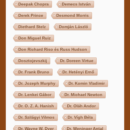
Deepak Chopra
Demecs István
Derek Prince
Desmond Morris
Diethard Stelz
Domján László
Don Miguel Ruiz
Don Richard Riso és Russ Hudson
Dosztojevszkij
Dr. Doreen Virtue
Dr. Frank Bruno
Dr. Hetényi Ernő
Dr. Jozeph Murphy
Dr. Komin Vladimir
Dr. Lenkei Gábor
Dr. Michael Newton
Dr. O. Z. A. Hanish
Dr. Oláh Andor
Dr. Szilágyi Vilmos
Dr. Vígh Béla
Dr. Wayne W. Dyer
Dr. Weninger Antal