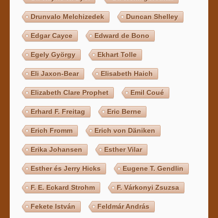
Drunvalo Melchizedek
Duncan Shelley
Edgar Cayce
Edward de Bono
Egely György
Ekhart Tolle
Eli Jaxon-Bear
Elisabeth Haich
Elizabeth Clare Prophet
Emil Coué
Erhard F. Freitag
Eric Berne
Erich Fromm
Erich von Däniken
Erika Johansen
Esther Vilar
Esther és Jerry Hicks
Eugene T. Gendlin
F. E. Eckard Strohm
F. Várkonyi Zsuzsa
Fekete István
Feldmár András