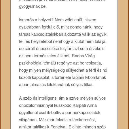
gyógyulnak be.
Ismerős a helyzet? Nem véletlenül, hiszen
gyakrabban fordul elő, mint gondolnánk, hogy
társas kapcsolatainkban áldozattá válik az egyik
fél, és helyzetéből nemhogy a kiutat nem találja,
de sérült önbecsülése folytán azt sem érzékeli:
ez nem természetes állapot. Rados Virág
pszichológiai témájú regénye azt boncolgatja,
hogy milyen mélységekig süllyedhet a férfi és nő
közötti kapcsolat, s története lapjain kibomlanak
a bántalmazás lélektanának súlyos titkai.
A szép és intelligens, ám a szíve mélyén súlyos
önbizalomhiánnyal küszködő Kárpáti Anna
ügyetlenül csetlik-botlik a partnerkapcsolatok
világában. Már-már feladja a társkeresést,
amikor találkozik Ferkóval. Eleinte minden szép