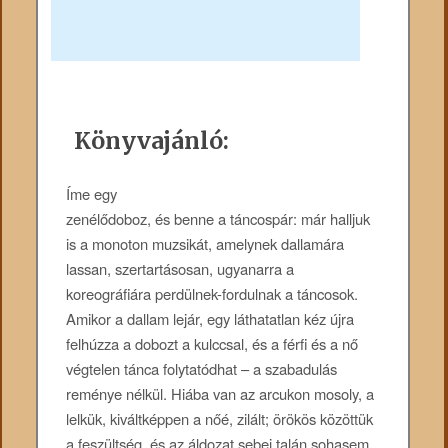
Könyvajánló:
Íme ​​egy
zenélődoboz, és benne a táncospár: már halljuk
is a monoton muzsikát, amelynek dallamára
lassan, szertartásosan, ugyanarra a
koreográfiára perdülnek-fordulnak a táncosok.
Amikor a dallam lejár, egy láthatatlan kéz újra
felhúzza a dobozt a kulccsal, és a férfi és a nő
végtelen tánca folytatódhat – a szabadulás
reménye nélkül. Hiába van az arcukon mosoly, a
lelkük, kiváltképpen a nőé, zilált; örökös közöttük
a feszültség, és az áldozat sebei talán sohasem