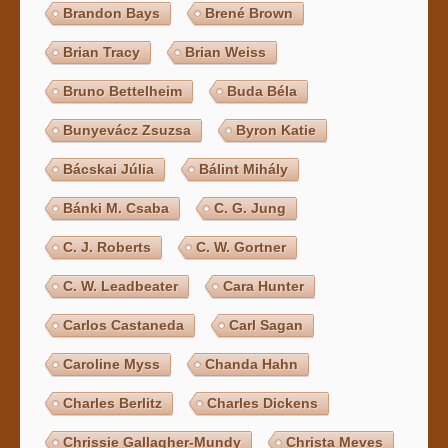
Brandon Bays
Brené Brown
Brian Tracy
Brian Weiss
Bruno Bettelheim
Buda Béla
Bunyevácz Zsuzsa
Byron Katie
Bácskai Júlia
Bálint Mihály
Bánki M. Csaba
C. G. Jung
C. J. Roberts
C. W. Gortner
C. W. Leadbeater
Cara Hunter
Carlos Castaneda
Carl Sagan
Caroline Myss
Chanda Hahn
Charles Berlitz
Charles Dickens
Chrissie Gallagher-Mundy
Christa Meves