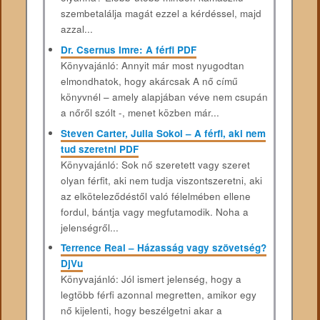
szembetalálja magát ezzel a kérdéssel, majd
azzal...
Dr. Csernus Imre: A férfi PDF
Könyvajánló: Annyit már most nyugodtan
elmondhatok, hogy akárcsak A nő című
könyvnél – amely alapjában véve nem csupán
a nőről szólt -, menet közben már...
Steven Carter, Julia Sokol – A férfi, aki nem
tud szeretni PDF
Könyvajánló: Sok nő szeretett vagy szeret
olyan férfit, aki nem tudja viszontszeretni, aki
az elköteleződéstől való félelmében ellene
fordul, bántja vagy megfutamodik. Noha a
jelenségről...
Terrence Real – Házasság vagy szövetség?
DjVu
Könyvajánló: Jól ismert jelenség, hogy a
legtöbb férfi azonnal megretten, amikor egy
nő kijelenti, hogy beszélgetni akar a