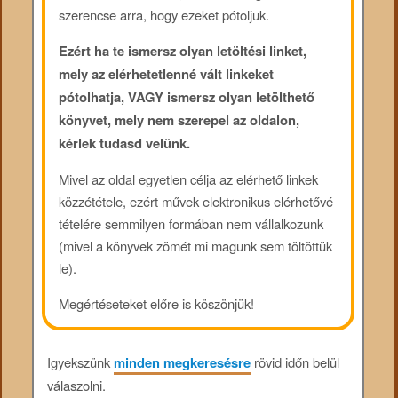
szerencse arra, hogy ezeket pótoljuk.
Ezért ha te ismersz olyan letöltési linket,
mely az elérhetetlenné vált linkeket
pótolhatja, VAGY ismersz olyan letölthető
könyvet, mely nem szerepel az oldalon,
kérlek tudasd velünk.
Mivel az oldal egyetlen célja az elérhető linkek
közzététele, ezért művek elektronikus elérhetővé
tételére semmilyen formában nem vállalkozunk
(mivel a könyvek zömét mi magunk sem töltöttük
le).
Megértéseteket előre is köszönjük!
Igyekszünk
minden megkeresésre
rövid időn belül
válaszolni.