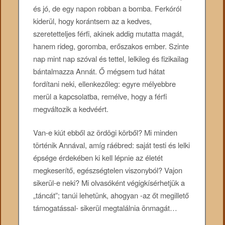
és jó, de egy napon robban a bomba. Ferkóról
kiderül, hogy korántsem az a kedves,
szeretetteljes férfi, akinek addig mutatta magát,
hanem rideg, goromba, erőszakos ember. Szinte
nap mint nap szóval és tettel, lelkileg és fizikailag
bántalmazza Annát. Ő mégsem tud hátat
fordítani neki, ellenkezőleg: egyre mélyebbre
merül a kapcsolatba, remélve, hogy a férfi
megváltozik a kedvéért.
Van-e kiút ebből az ördögi körből? Mi minden
történik Annával, amíg ráébred: saját testi és lelki
épsége érdekében ki kell lépnie az életét
megkeserítő, egészségtelen viszonyból? Vajon
sikerül-e neki? Mi olvasóként végigkísérhetjük a
„táncát”; tanúi lehetünk, ahogyan -az őt megillető
támogatással- sikerül megtalálnia önmagát…