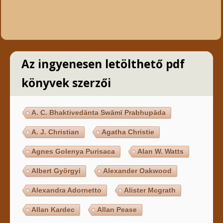
Az ingyenesen letölthető pdf
könyvek szerzői
A. C. Bhaktivedānta Swāmī Prabhupāda
A. J. Christian
Agatha Christie
Agnes Golenya Purisaca
Alan W. Watts
Albert Györgyi
Alexander Oakwood
Alexandra Adornetto
Alister Mcgrath
Allan Kardec
Allan Pease