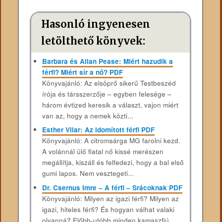
Hasonló ingyenesen
letölthető könyvek:
Barbara és Allan Pease: Miért hazudik a
férfi? Miért sír a nő? PDF
Könyvajánló: Az elsöprő sikerű Testbeszéd
írója és társszerzője – egyben felesége –
három évtized keresik a választ, vajon miért
van az, hogy a nemek közti...
Esther Vilar: Az idomított férfi PDF
Könyvajánló: A citromsárga MG farolni kezd.
A volánnál ülő fiatal nő kissé merészen
megállítja, kiszáll és felfedezi, hogy a bal első
gumi lapos. Nem vesztegeti...
Dr. Csernus Imre – A férfi – Srácoknak PDF
Könyvajánló: Milyen az igazi férfi? Milyen az
igazi, hiteles férfi? És hogyan válhat valaki
olyanná? Előbb-utóbb minden kamaszfiú