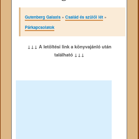
Gutenberg Galaxis
»
Család és szülői lét
»
Párkapcsolatok
↓↓↓ A letöltési link a könyvajánló után
található ↓↓↓