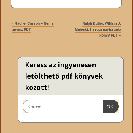
«
Rachel Carson – Néma
Ralph Butler, William J.
tavasz PDF
Majeski: Hazugságvizsgáló
könyv PDF
»
Keress az ingyenesen
letölthető pdf könyvek
között!
OK