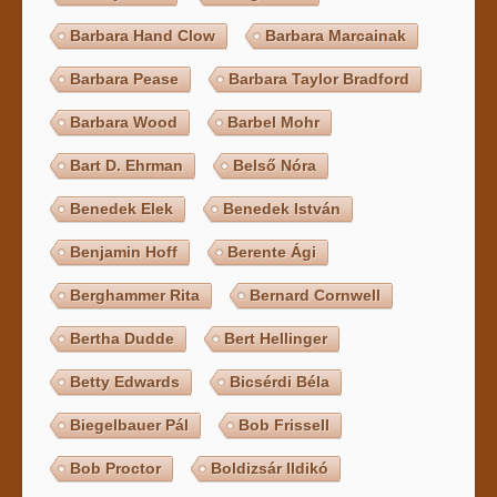
Barbara Hand Clow
Barbara Marcainak
Barbara Pease
Barbara Taylor Bradford
Barbara Wood
Barbel Mohr
Bart D. Ehrman
Belső Nóra
Benedek Elek
Benedek István
Benjamin Hoff
Berente Ági
Berghammer Rita
Bernard Cornwell
Bertha Dudde
Bert Hellinger
Betty Edwards
Bicsérdi Béla
Biegelbauer Pál
Bob Frissell
Bob Proctor
Boldizsár Ildikó