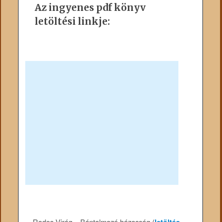
Az ingyenes pdf könyv
letöltési linkje:
Rados Virág – Bántalmazó házasság (
letöltés