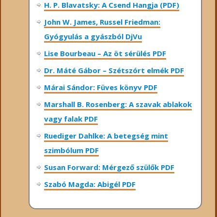
H. P. Blavatsky: A Csend Hangja (PDF)
John W. James, Russel Friedman:
Gyógyulás a gyászból DjVu
Lise Bourbeau – Az öt sérülés PDF
Dr. Máté Gábor – Szétszórt elmék PDF
Márai Sándor: Füves könyv PDF
Marshall B. Rosenberg: A szavak ablakok
vagy falak PDF
Ruediger Dahlke: A betegség mint
szimbólum PDF
Susan Forward: Mérgező szülők PDF
Szabó Magda: Abigél PDF