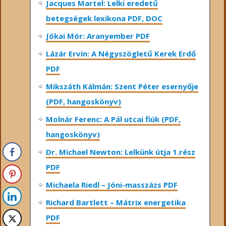
Jacques Martel: Lelki eredetű
betegségek lexikona PDF, DOC
Jókai Mór: Aranyember PDF
Lázár Ervin: A Négyszögletű Kerek Erdő
PDF
Mikszáth Kálmán: Szent Péter esernyője
(PDF, hangoskönyv)
Molnár Ferenc: A Pál utcai fiúk (PDF,
hangoskönyv)
Dr. Michael Newton: Lelkünk útja 1.rész
PDF
Michaela Riedl – Jóni-masszázs PDF
Richard Bartlett – Mátrix energetika
PDF