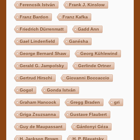
Ferencsik István
Frank J. Kinslow
Franz Bardon
Franz Kafka
Friedrich Dürrenmatt
Gadd Ann
Gael Lindenfield
Ganésha
George Bernard Shaw
Georg Kühlewind
Gerald G. Jampolsky
Gerlinde Ortner
Gertrud Hirschi
Giovanni Boccaccio
Gogol
Gonda István
Graham Hancock
Gregg Braden
gri
Griga Zsuzsanna
Gustave Flaubert
Guy de Maupassant
Gárdonyi Géza
H. Jackson Brown
H. P. Blavatsky