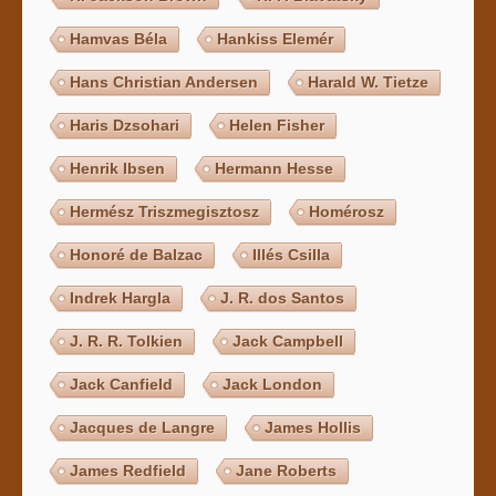
Hamvas Béla
Hankiss Elemér
Hans Christian Andersen
Harald W. Tietze
Haris Dzsohari
Helen Fisher
Henrik Ibsen
Hermann Hesse
Hermész Triszmegisztosz
Homérosz
Honoré de Balzac
Illés Csilla
Indrek Hargla
J. R. dos Santos
J. R. R. Tolkien
Jack Campbell
Jack Canfield
Jack London
Jacques de Langre
James Hollis
James Redfield
Jane Roberts