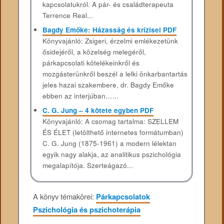
kapcsolatukról. A pár- és családterapeuta
Terrence Real...
Bagdy Emőke: Házasság és krízisei PDF
Könyvajánló: Zsigeri, érzelmi emlékezetünk
ősidejéről, a közelség melegéről,
párkapcsolati kötelékeinkről és
mozgásterünkről beszél a lelki önkarbantartás
jeles hazai szakembere, dr. Bagdy Emőke
ebben az interjúban…...
C. G. Jung – 4 kötete egyben PDF
Könyvajánló: A csomag tartalma: SZELLEM
ÉS ÉLET (letölthető internetes formátumban)
C. G. Jung (1875-1961) a modern lélektan
egyik nagy alakja, az analitikus pszichológia
megalapítója. Szerteágazó...
A könyv témakörei:
Párkapcsolatok
Pszichológia és pszichoterápia