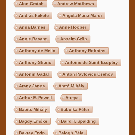
Alon Gratch
Andrew Matthews
András Fekete
Angela Maria Marui
Anna Barnes
Anne Hooper
Annie Besant
Anselm Grün
Anthony de Mello
Anthony Robbins
Anthony Strano
Antoine de Saint-Exupéry
Antonin Gadal
Anton Pavlovics Csehov
Arany János
Arató Mihály
Arthur E. Powell
Atreya
Babits Mihály
Babulka Péter
Bagdy Emőke
Baird T. Spalding
Baktay Ervin
Balogh Béla