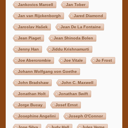
Jankovics Marcell
Jan Tober
Jan van Rijckenborgh
Jared Diamond
Jaroslav Hašek
Jean De La Fontaine
Jean Piaget
Jean Shinoda Bolen
Jenny Han
Jiddu Krishnamurti
Joe Abercrombie
Joe Vitale
Jo Frost
Johann Wolfgang von Goethe
John Bradshaw
John C. Maxwell
Jonathan Holt
Jonathan Swift
Jorge Bucay
Josef Ernst
Josephine Angelini
Joseph O'Connor
Jose Silva
Judy Hall
Jules Verne