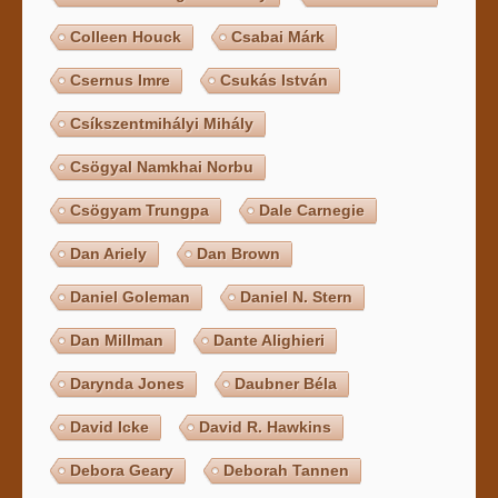
Colleen Houck
Csabai Márk
Csernus Imre
Csukás István
Csíkszentmihályi Mihály
Csögyal Namkhai Norbu
Csögyam Trungpa
Dale Carnegie
Dan Ariely
Dan Brown
Daniel Goleman
Daniel N. Stern
Dan Millman
Dante Alighieri
Darynda Jones
Daubner Béla
David Icke
David R. Hawkins
Debora Geary
Deborah Tannen