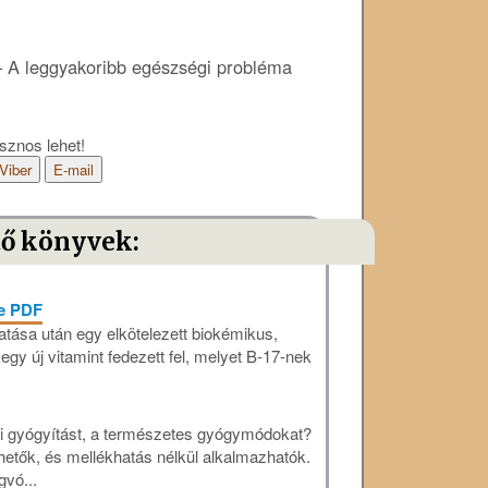
 – A leggyakoribb egészségi probléma
sznos lehet!
Viber
E-mail
tő könyvek:
ve PDF
tása után egy elkötelezett biokémikus,
 egy új vitamint fedezett fel, melyet B-17-nek
ni gyógyítást, a természetes gyógymódokat?
hetők, és mellékhatás nélkül alkalmazhatók.
vó...