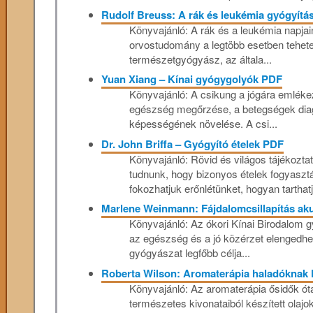
Rudolf Breuss: A rák és leukémia gyógyít
Könyvajánló: A rák és a leukémia napja
orvostudomány a legtöbb esetben tehetet
természetgyógyász, az általa...
Yuan Xiang – Kínai gyógygolyók PDF
Könyvajánló: A csikung a jógára emlékezt
egészség megőrzése, a betegségek diagno
képességének növelése. A csi...
Dr. John Briffa – Gyógyító ételek PDF
Könyvajánló: Rövid és világos tájékozta
tudnunk, hogy bizonyos ételek fogyasztá
fokozhatjuk erőnlétünket, hogyan tarthatju
Marlene Weinmann: Fájdalomcsillapítás ak
Könyvajánló: Az ókori Kínai Birodalom g
az egészség és a jó közérzet elengedhet
gyógyászat legfőbb célja...
Roberta Wilson: Aromaterápia haladóknak
Könyvajánló: Az aromaterápia ősidők ó
természetes kivonataiból készített olaj