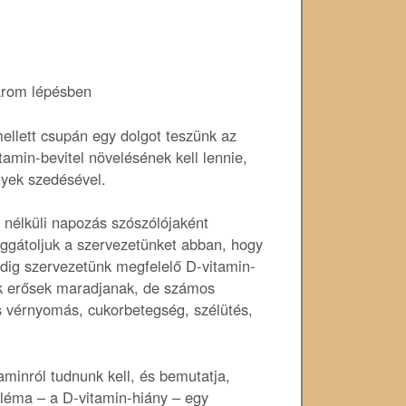
árom lépésben
ellett csupán egy dolgot teszünk az
tamin-bevitel növelésének kell lennie,
yek szedésével.
 nélküli napozás szószólójaként
ggátoljuk a szervezetünket abban, hogy
edig szervezetünk megfelelő D-vitamin-
nk erősek maradjanak, de számos
s vérnyomás, cukorbetegség, szélütés,
aminról tudnunk kell, és bemutatja,
bléma – a D-vitamin-hiány – egy