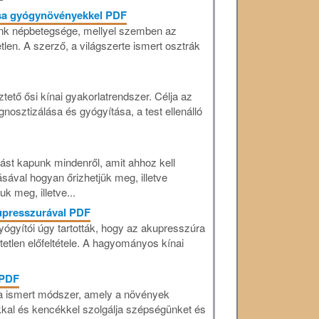
ása gyógynövényekkel PDF
ink népbetegsége, mellyel szemben az
len. A szerző, a világszerte ismert osztrák
ető ősi kínai gyakorlatrendszer. Célja az
sztizálása és gyógyítása, a test ellenálló
tást kapunk mindenről, amit ahhoz kell
sával hogyan őrizhetjük meg, illetve
k meg, illetve...
upresszurával PDF
yógyítói úgy tartották, hogy az akupresszúra
etlen előfeltétele. A hagyományos kínai
 PDF
ta ismert módszer, amely a növények
okkal és kencékkel szolgálja szépségünket és