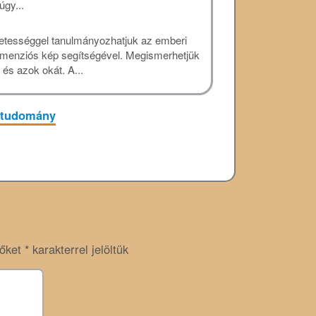
gy...
letességgel tanulmányozhatjuk az emberi
imenziós kép segítségével. Megismerhetjük
és azok okát. A...
studomány
zőket
*
karakterrel jelöltük