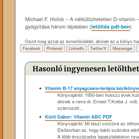
Michael F. Holick – A nélkülözhetetlen D-vitamin
gyógyítása három lépésben (
letöltés pdf-ben
)
Oszd meg azzal az ismerősöddel, akinek ez a könyv ha
Facebook
Pinterest
LinkedIn
Twitter/X
Messenger
Hasonló ingyenesen letölthe
Vitamin B-17 anyagcsere-terápia kéziköny
Könyvajánló: 1950-ben hosszú évek kuta
akinek a neve dr. Ernest T.Krebs J. volt,
számozott...
Kürti Gábor: Vitamin ABC PDF
Könyvajánló: Mi teszi vonzóvá az ottho
Elsősorban az, hogy bárki számára elér
A több évszázados tapasztalatokon nyug