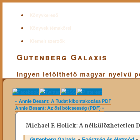
Könyvkereső
Könyvek témakörei
Kiemelt szerzők
Gutenberg Galaxis
Ingyen letölthető magyar nyelvű 
«
Annie Besant: A Tudat kibontakozása PDF
Annie Besant: Az ősi bölcsesség (PDF)
»
Michael F. Holick: A nélkülözhetetlen 
Gutenberg Galaxis
»
Egészség és életmód
»