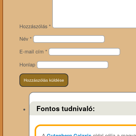
Hozzászólás
*
Név
*
E-mail cím
*
Honlap
Fontos tudnivaló:
A
Gutenberg Galaxis
oldal célja a magya