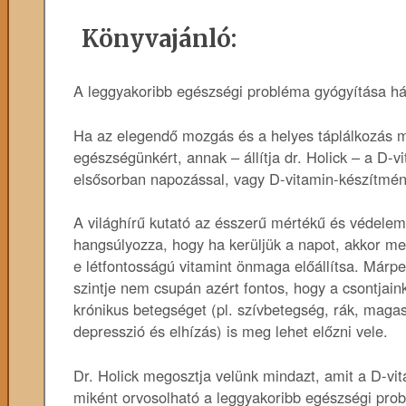
Könyvajánló:
A leggyakoribb egészségi probléma gyógyítása h
Ha az elegendő mozgás és a helyes táplálkozás m
egészségünkért, annak – állítja dr. Holick – a D-vi
elsősorban napozással, vagy D-vitamin-készítmén
A világhírű kutató az ésszerű mértékű és védelem
hangsúlyozza, hogy ha kerüljük a napot, akkor me
e létfontosságú vitamint önmaga előállítsa. Márp
szintje nem csupán azért fontos, hogy a csontjai
krónikus betegséget (pl. szívbetegség, rák, maga
depresszió és elhízás) is meg lehet előzni vele.
Dr. Holick megosztja velünk mindazt, amit a D-vit
miként orvosolható a leggyakoribb egészségi pro