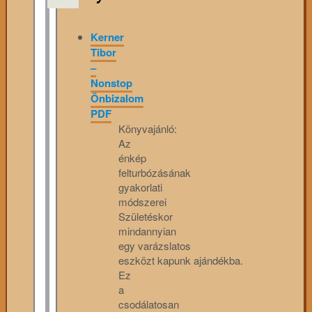
Kerner
Tibor
–
Nonstop
Önbizalom
PDF
Könyvajánló:
Az
énkép
felturbózásának
gyakorlati
módszerei
Születéskor
mindannyian
egy varázslatos
eszközt kapunk ajándékba.
Ez
a
csodálatosan