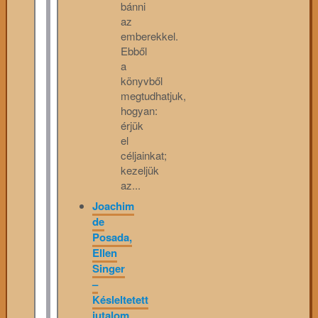
bánni
az
emberekkel.
Ebből
a
könyvből
megtudhatjuk,
hogyan:
érjük
el
céljainkat;
kezeljük
az...
Joachim
de
Posada,
Ellen
Singer
–
Késleltetett
jutalom