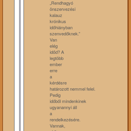
„Rendhagyó
önszervezési
kalauz
krónikus
időhiányban
szenvedőknek.”
Van
elég
időd? A
legtöbb
ember
erre
a
kérdésre
határozott nemmel felel.
Pedig
időből mindenkinek
ugyanannyi áll
a
rendelkezésére.
Vannak,