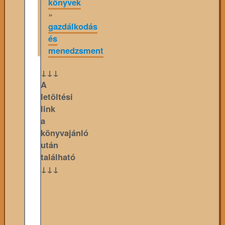
könyvek
»
gazdálkodás
és
menedzsment
↓↓↓
A
letöltési
link
a
könyvajánló
után
található
↓↓↓