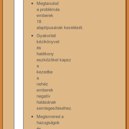
Megtanulod
a problémás
emberek
18
alaptípusának kezelését.
Gyakorlati
kézikönyvet
és
hatékony
eszközöket kapsz
a
kezedbe
a
nehéz
emberek
negatív
hatásának
semlegesítéséhez.
Megismered a
hazugságok
és