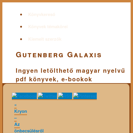
Könyvkereső
Könyvek témakörei
Kiemelt szerzők
Gutenberg Galaxis
Ingyen letölthető magyar nyelvű
pdf könyvek, e-bookok
«
Kryon
–
Az
önbecsülésről