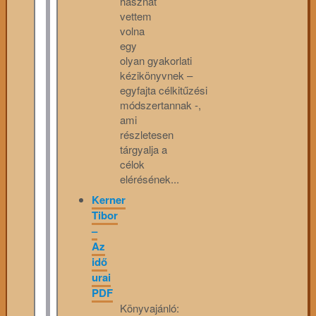
hasznát
vettem
volna
egy
olyan gyakorlati
kézikönyvnek –
egyfajta célkitűzési
módszertannak -,
ami
részletesen
tárgyalja a
célok
elérésének...
Kerner
Tibor
–
Az
idő
urai
PDF
Könyvajánló: