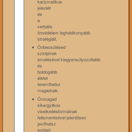
karizmatikus
jelenlét
és
a
verbális
önvédelem leghatékonyabb
stratégiáit.
Önbecsülésed
szintjének
emelésével kiegyensúlyozottabb
és
boldogabb
életet
teremthetsz
magadnak.
Önmagad
sikergyilkos
viselkedésformáinak
felismerésével jelentősen
javíthatsz
emberi