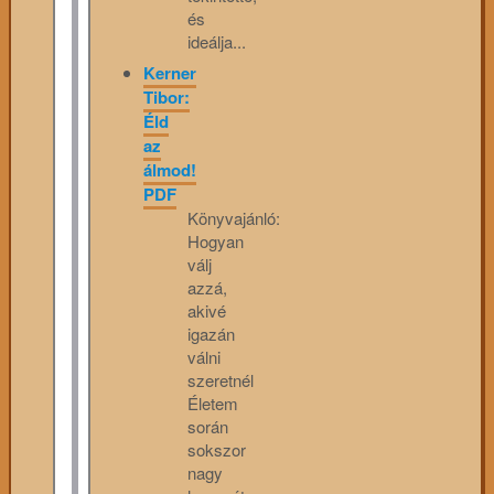
és
ideálja...
Kerner
Tibor:
Éld
az
álmod!
PDF
Könyvajánló:
Hogyan
válj
azzá,
akivé
igazán
válni
szeretnél
Életem
során
sokszor
nagy