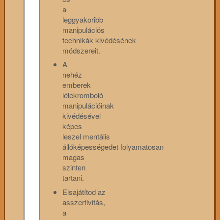
a
leggyakoribb
manipulációs
technikák kivédésének
módszereit.
A
nehéz
emberek
lélekromboló
manipulációinak
kivédésével
képes
leszel mentális
állóképességedet folyamatosan
magas
szinten
tartani.
Elsajátítod az
asszertivitás,
a