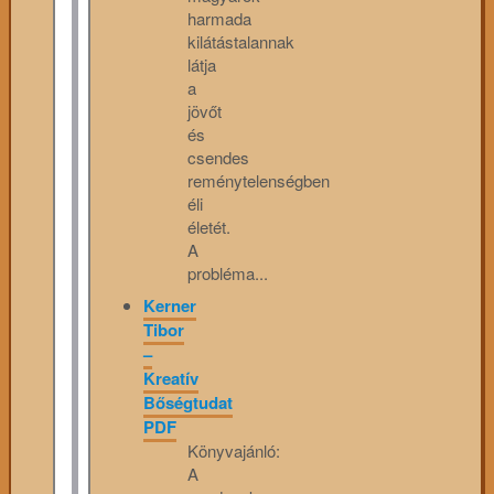
harmada
kilátástalannak
látja
a
jövőt
és
csendes
reménytelenségben
éli
életét.
A
probléma...
Kerner
Tibor
–
Kreatív
Bőségtudat
PDF
Könyvajánló:
A