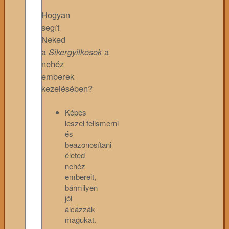
Hogyan
segít
Neked
a
Sikergyilkosok
a
nehéz
emberek
kezelésében?
Képes
leszel felismerni
és
beazonosítani
életed
nehéz
embereit,
bármilyen
jól
álcázzák
magukat.