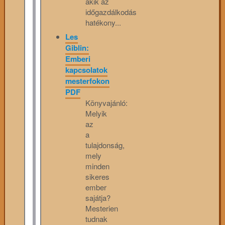
akik az
időgazdálkodás
hatékony...
Les
Giblin:
Emberi
kapcsolatok
mesterfokon
PDF
Könyvajánló:
Melyik
az
a
tulajdonság,
mely
minden
sikeres
ember
sajátja?
Mesterien
tudnak