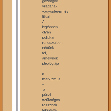
gazdagok
világának
vagyonteremtési
titkai
A
legtöbben
olyan
politikai
rendszerben
nőttünk
fel,
amelynek
ideológiája
–
a
marxizmus
–
a
pénzt
szükséges
rossznak
tekintette,