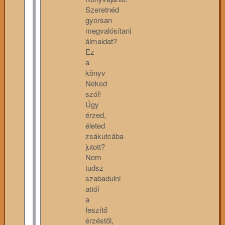
Szeretnéd
gyorsan
megvalósítani
álmaidat?
Ez
a
könyv
Neked
szól!
Úgy
érzed,
életed
zsákutcába
jutott?
Nem
tudsz
szabadulni
attól
a
feszítő
érzéstől,