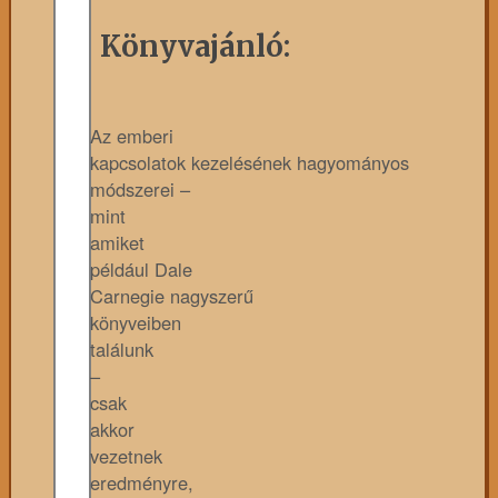
Könyvajánló:
Az emberi
kapcsolatok kezelésének hagyományos
módszerei –
mint
amiket
például Dale
Carnegie nagyszerű
könyveiben
találunk
–
csak
akkor
vezetnek
eredményre,