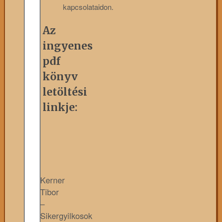
kapcsolataidon.
Az
ingyenes
pdf
könyv
letöltési
linkje:
Kerner
Tibor
–
Sikergyilkosok