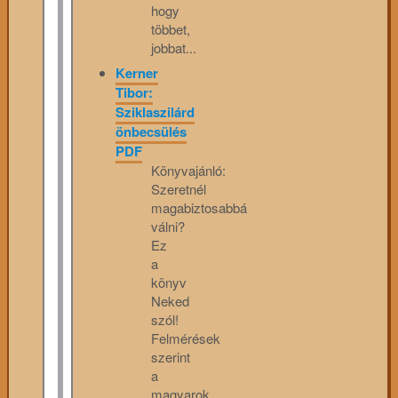
hogy
többet,
jobbat...
Kerner
Tibor:
Sziklaszilárd
önbecsülés
PDF
Könyvajánló:
Szeretnél
magabiztosabbá
válni?
Ez
a
könyv
Neked
szól!
Felmérések
szerint
a
magyarok