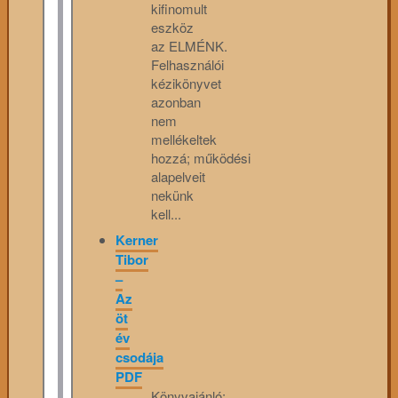
kifinomult
eszköz
az ELMÉNK.
Felhasználói
kézikönyvet
azonban
nem
mellékeltek
hozzá; működési
alapelveit
nekünk
kell...
Kerner
Tibor
–
Az
öt
év
csodája
PDF
Könyvajánló: