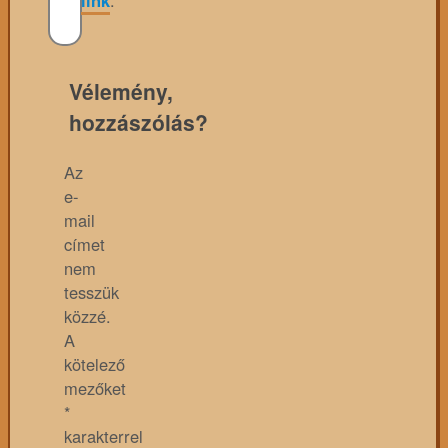
link
.
Vélemény,
hozzászólás?
Az
e-
mail
címet
nem
tesszük
közzé.
A
kötelező
mezőket
*
karakterrel