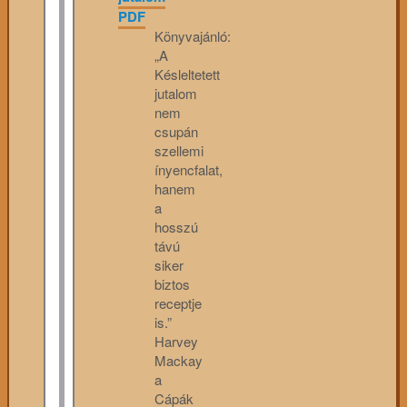
PDF
Könyvajánló:
„A
Késleltetett
jutalom
nem
csupán
szellemi
ínyencfalat,
hanem
a
hosszú
távú
siker
biztos
receptje
is.”
Harvey
Mackay
a
Cápák