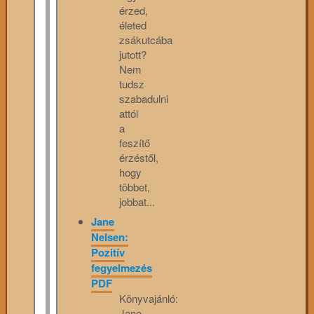
érzed,
életed
zsákutcába
jutott?
Nem
tudsz
szabadulni
attól
a
feszítő
érzéstől,
hogy
többet,
jobbat...
Jane
Nelsen:
Pozitív
fegyelmezés
PDF
Könyvajánló:
Jane