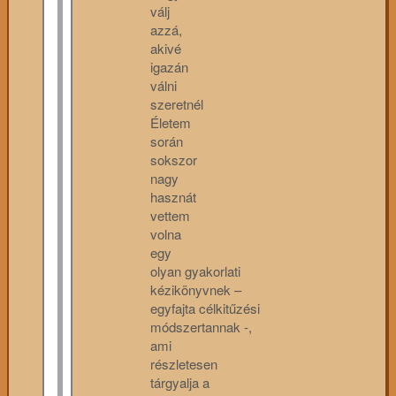
válj
azzá,
akivé
igazán
válni
szeretnél
Életem
során
sokszor
nagy
hasznát
vettem
volna
egy
olyan gyakorlati
kézikönyvnek –
egyfajta célkitűzési
módszertannak -,
ami
részletesen
tárgyalja a