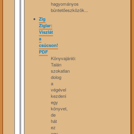
hagyományos
büntetőeszközök...
Zig
Ziglar:
Viszlát
a
csúcson!
PDF
Könyvajánló:
Talán
szokatlan
dolog
a
végével
kezdeni
egy
könyvet,
de
hát
ez
egy