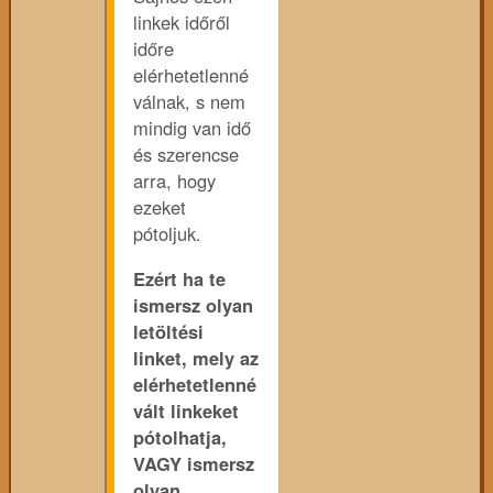
linkek időről
időre
elérhetetlenné
válnak, s nem
mindig van idő
és szerencse
arra, hogy
ezeket
pótoljuk.
Ezért ha te
ismersz olyan
letöltési
linket, mely az
elérhetetlenné
vált linkeket
pótolhatja,
VAGY ismersz
olyan