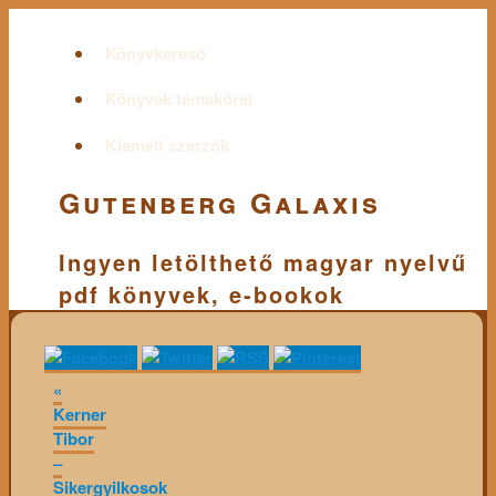
Könyvkereső
Könyvek témakörei
Kiemelt szerzők
Gutenberg Galaxis
Ingyen letölthető magyar nyelvű
pdf könyvek, e-bookok
«
Kerner
Tibor
–
Sikergyilkosok