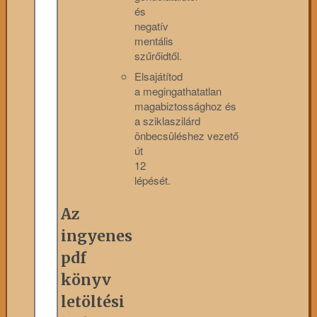
és
negatív
mentális
szűrőidtől.
Elsajátítod
a megingathatatlan
magabiztossághoz és
a sziklaszilárd
önbecsüléshez vezető
út
12
lépését.
Az
ingyenes
pdf
könyv
letöltési