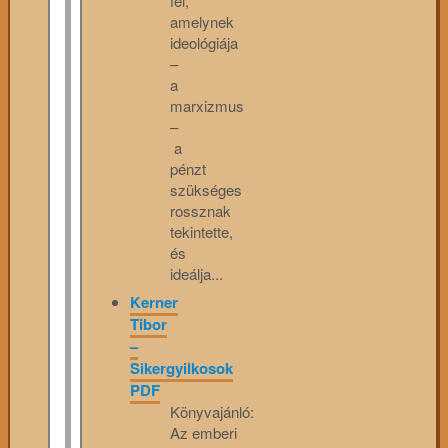
fel,
amelynek
ideológiája
–
a
marxizmus
–
a
pénzt
szükséges
rossznak
tekintette,
és
ideálja...
Kerner
Tibor
–
Sikergyilkosok
PDF
Könyvajánló:
Az emberi