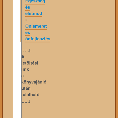
Egészség
és
életmód
»
Önismeret
és
önfejlesztés
↓↓↓
A
letöltési
link
a
könyvajánló
után
található
↓↓↓