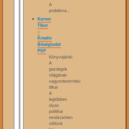
A
probléma...
Kerner
Tibor
–
Kreatív
Bőségtudat
PDF
Könyvajánló:
A
gazdagok
világának
vagyonteremtési
titkai
A
legtöbben
olyan
politikai
rendszerben
nőttünk