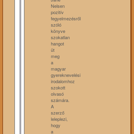
Nelsen
pozitív
fegyelmezésről
szóló
könyve
szokatlan
hangot
üt
meg
a
magyar
gyereknevelési
irodalomhoz
szokott
olvasó
számára.
A
szerző
leleplezi,
hogy
a