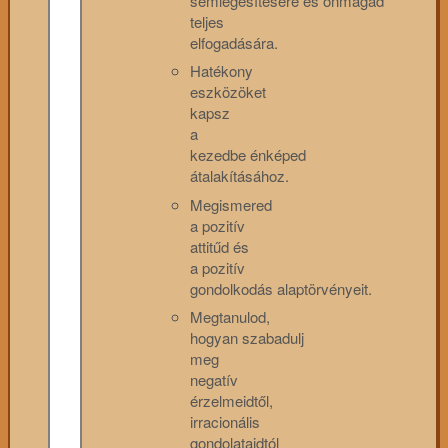
semlegesítésére és önmagad
teljes
elfogadására.
Hatékony
eszközöket
kapsz
a
kezedbe énképed
átalakításához.
Megismered
a pozitív
attitűd és
a pozitív
gondolkodás alaptörvényeit.
Megtanulod,
hogyan szabadulj
meg
negatív
érzelmeidtől,
irracionális
gondolataidtól