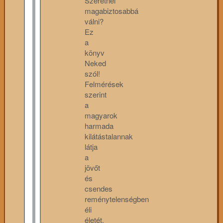
Szeretnél
magabiztosabbá
válni?
Ez
a
könyv
Neked
szól!
Felmérések
szerint
a
magyarok
harmada
kilátástalannak
látja
a
jövőt
és
csendes
reménytelenségben
éli
életét.