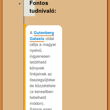
Fontos
tudnivaló:
A
Gutenberg
Galaxis
oldal
célja a magyar
nyelvű,
ingyenesen
letölthető
könyvek
linkjeinek az
összegyűjtése
és közzététele
(a keresőben
fellelhető
módon).
Sajnos ezen