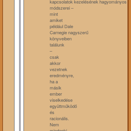
kapcsolatok kezelésének hagyományos
módszerei –
mint
amiket
például Dale
Carnegie nagyszerű
könyveiben
találunk
–
csak
akkor
vezetnek
eredményre,
ha a
másik
ember
viselkedése
együttműködő
és
racionális.
Nem
mindenki