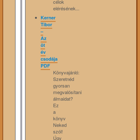
célok
elérésének...
Kerner
Tibor
–
Az
öt
év
csodája
PDF
Könyvajánló:
Szeretnéd
gyorsan
megvalósítani
álmaidat?
Ez
a
könyv
Neked
szól!
Úgy