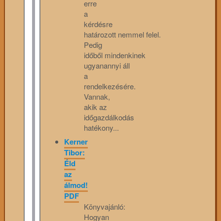
erre
a
kérdésre
határozott nemmel felel.
Pedig
időből mindenkinek
ugyanannyi áll
a
rendelkezésére.
Vannak,
akik az
időgazdálkodás
hatékony...
Kerner
Tibor:
Éld
az
álmod!
PDF
Könyvajánló:
Hogyan