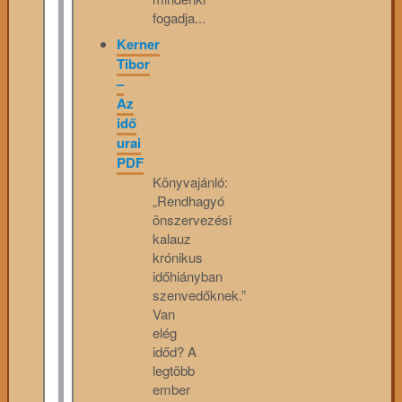
fogadja...
Kerner
Tibor
–
Az
idő
urai
PDF
Könyvajánló:
„Rendhagyó
önszervezési
kalauz
krónikus
időhiányban
szenvedőknek.”
Van
elég
időd? A
legtöbb
ember