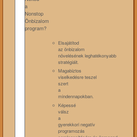
a
Nonstop
Önbizalom
program?
Elsajátítod
az önbizalom
növelésének leghatékonyabb
stratégiáit.
Magabiztos
viselkedésre teszel
szert
a
mindennapokban.
Képessé
válsz
a
gyerekkori negatív
programozás