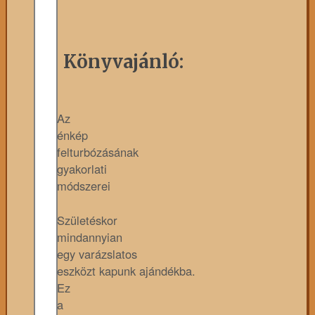
Könyvajánló:
Az
énkép
felturbózásának
gyakorlati
módszerei
Születéskor
mindannyian
egy varázslatos
eszközt kapunk ajándékba.
Ez
a