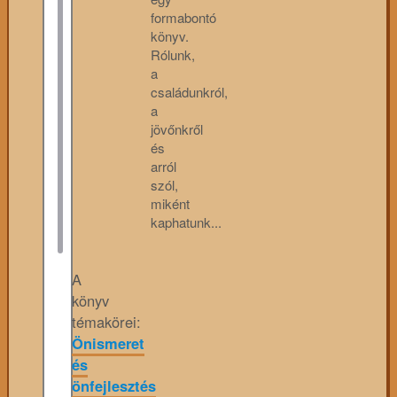
formabontó
könyv.
Rólunk,
a
családunkról,
a
jövőnkről
és
arról
szól,
miként
kaphatunk...
A
könyv
témakörei:
Önismeret
és
önfejlesztés