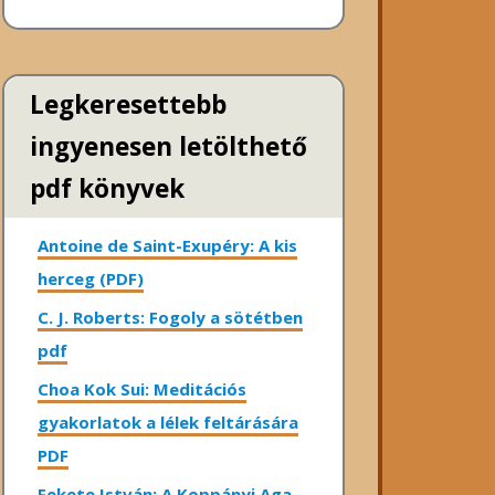
Legkeresettebb
ingyenesen letölthető
pdf könyvek
Antoine de Saint-Exupéry: A kis
herceg (PDF)
C. J. Roberts: Fogoly a sötétben
pdf
Choa Kok Sui: Meditációs
gyakorlatok a lélek feltárására
PDF
Fekete István: A Koppányi Aga