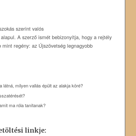
zokás szerint valós
lapul. A szerző ismét bebizonyítja, hogy a rejtély
b mint regény: az Újszövetség legnagyobb
látná, milyen vallás épült az alakja köré?
sszatérését?
 amit ma róla tanítanak?
töltési linkje: