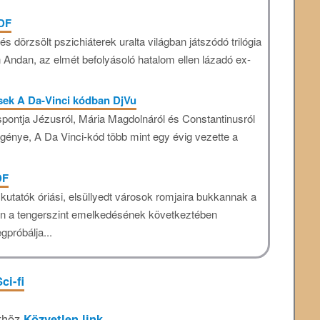
PDF
 dörzsölt pszichiáterek uralta világban játszódó trilógia
n Andan, az elmét befolyásoló hatalom ellen lázadó ex-
sek A Da-Vinci kódban DjVu
spontja Jézusról, Mária Magdolnáról és Constantinusról
génye, A Da Vinci-kód több mint egy évig vezette a
DF
a kutatók óriási, elsüllyedt városok romjaira bukkannak a
ően a tengerszint emelkedésének következtében
gpróbálja...
ci-fi
khöz
Közvetlen link
.