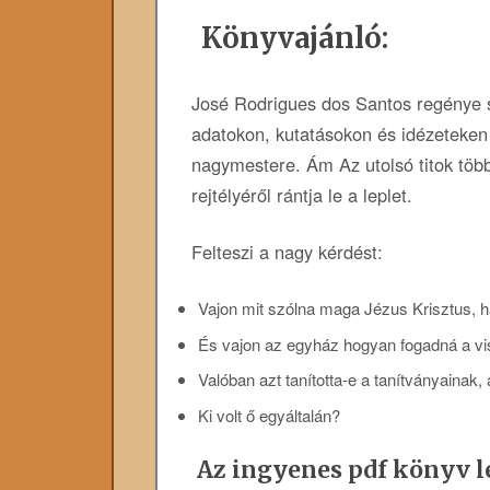
Könyvajánló:
José Rodrigues dos Santos regénye s
adatokon, kutatásokon és idézeteken a
nagymestere. Ám Az utolsó titok töb
rejtélyéről rántja le a leplet.
Felteszi a nagy kérdést:
Vajon mit szólna maga Jézus Krisztus, ha 
És vajon az egyház hogyan fogadná a vi
Valóban azt tanította-e a tanítványainak,
Ki volt ő egyáltalán?
Az ingyenes pdf könyv le