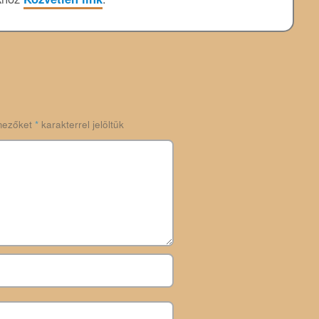
mezőket
*
karakterrel jelöltük