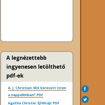
A legnézettebb
ingyenesen letölthető
pdf-ek
A. J. Christian: Mit keresett Isten
a nappalimban? PDF
Agatha Christie: Éjféltájt PDF