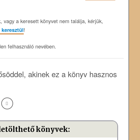
 vagy a keresett könyvet nem találja, kérjük,
 keresztül
!
den felhasználó nevében.
söddel, akinek ez a könyv hasznos
letölthető könyvek: