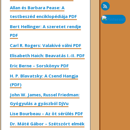
Allan és Barbara Pease: A
testbeszéd enciklopédiája PDF
Bert Hellinger: A ​szeretet rendje
PDF
Carl R. Rogers: Valakivé válni PDF
Elisabeth Haich: Beavatás I.-II. PDF
Eric Berne – Sorskönyv PDF
H. P. Blavatsky: A Csend Hangja
(PDF)
John W. James, Russel Friedman:
Gyógyulás a gyászból DjVu
Lise Bourbeau – Az öt sérülés PDF
Dr. Máté Gábor – Szétszórt elmék