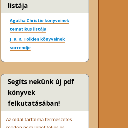
listája
Agatha Christie könyveinek
tematikus listája
J. R. R. Tolkien könyveinek
sorrendje
Segíts nekünk új pdf
könyvek
felkutatásában!
Az oldal tartalma természetes
módon nem lehet teljes és