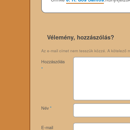
Vélemény, hozzászólás?
Az e-mail címet nem tesszük közzé.
A kötelező 
Hozzászólás
*
Név
*
E-mail