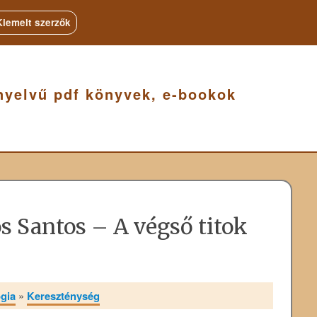
Kiemelt szerzők
nyelvű pdf könyvek, e-bookok
s Santos – A végső titok
ógia
»
Kereszténység