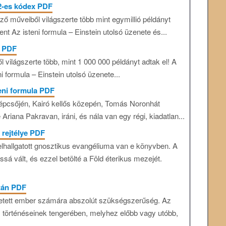
2-es kódex PDF
ző műveiből világszerte több mint egymillió példányt
t Az isteni formula – Einstein utolsó üzenete és...
t PDF
világszerte több, mint 1 000 000 példányt adtak el! A
 formula – Einstein utolsó üzenete...
eni formula PDF
pcsőjén, Kairó kellős közepén, Tomás Noronhát
riana Pakravan, iráni, és nála van egy régi, kiadatlan...
 rejtélye PDF
elhallgatott gnosztikus evangéliuma van e könyvben. A
ussá vált, és ezzel betölté a Föld éterikus mezejét.
tán PDF
letett ember számára abszolút szükségszerűség. Az
es történéseinek tengerében, melyhez előbb vagy utóbb,