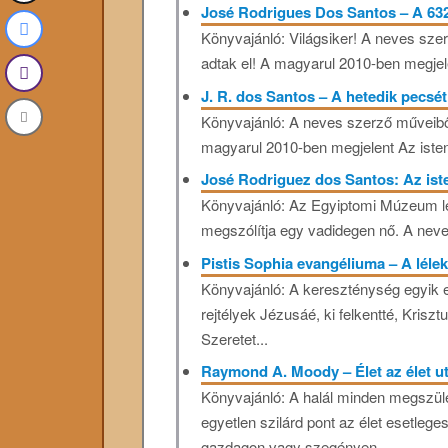
José Rodrigues Dos Santos – A 63
Könyvajánló: Világsiker! A neves szer
adtak el! A magyarul 2010-ben megjelen
J. R. dos Santos – A hetedik pecsé
Könyvajánló: A neves szerző műveiből 
magyarul 2010-ben megjelent Az isteni
José Rodriguez dos Santos: Az ist
Könyvajánló: Az Egyiptomi Múzeum lé
megszólítja egy vadidegen nő. A neve A
Pistis Sophia evangéliuma – A lélek
Könyvajánló: A ​kereszténység egyik 
rejtélyek Jézusáé, ki felkentté, Kriszt
Szeretet...
Raymond A. Moody – Élet az élet u
Könyvajánló: A halál minden megszü
egyetlen szilárd pont az élet esetleg
gazdagon vagy szegényen,...