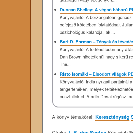
Duncan Shelley: A végső háború 
Könyvajánló: A borzongatóan gonosz és
befejező kötetében folytatódnak Julia
pszichológus kalandjai, aki...
Bart D. Ehrman – Tények és tévedé
Könyvajánló: A történettudomány állá
Dan Brown hihetetlenül nagy sikerű re
The...
Risto Isomäki – Elsodort világok P
Könyvajánló: India nyugati partjainál 
tengerfenéken, melyek feltételezhet
pusztultak el. Amrita Desai régész me
A könyv témakörei:
Kereszténység
S
Címke
J. R. dos Santos
.
Könyvjelző