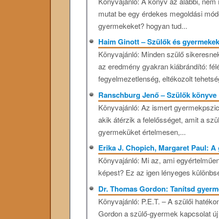
Könyvajánló: A könyv az alábbi, nem
mutat be egy érdekes megoldási mód
gyermekeket? hogyan tud...
Haim Ginott – Szülők és gyermeke
Könyvajánló: Minden szülő sikeresnek
az eredmény gyakran kiábrándító: félé
fegyelmezetlenség, eltékozolt tehetsé
Ranschburg Jenő – Szülők könyve
Könyvajánló: Az ismert gyermekpszic
akik átérzik a felelősséget, amit a sz
gyermeküket értelmesen,...
Erika J. Chopich, Margaret Paul: 
Könyvajánló: Mi az, ami egyértelműe
képest? Ez az igen lényeges különbsé
Dr. Thomas Gordon: Tanítsd gyer
Könyvajánló: P.E.T. – A szülői haté
Gordon a szülő-gyermek kapcsolat új é