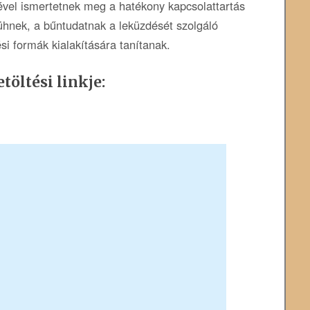
ével ismertetnek meg a hatékony kapcsolattartás
ühnek, a bűntudatnak a leküzdését szolgáló
i formák kialakítására tanítanak.
töltési linkje: