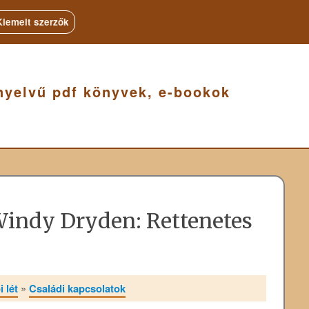
Kiemelt szerzők
nyelvű pdf könyvek, e-bookok
Windy Dryden: Rettenetes
 lét
»
Családi kapcsolatok