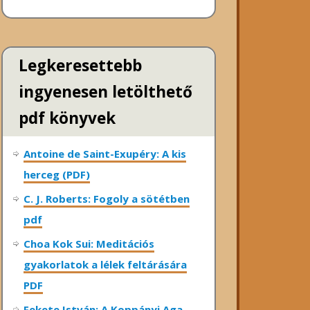
Legkeresettebb
ingyenesen letölthető
pdf könyvek
Antoine de Saint-Exupéry: A kis
herceg (PDF)
C. J. Roberts: Fogoly a sötétben
pdf
Choa Kok Sui: Meditációs
gyakorlatok a lélek feltárására
PDF
Fekete István: A Koppányi Aga