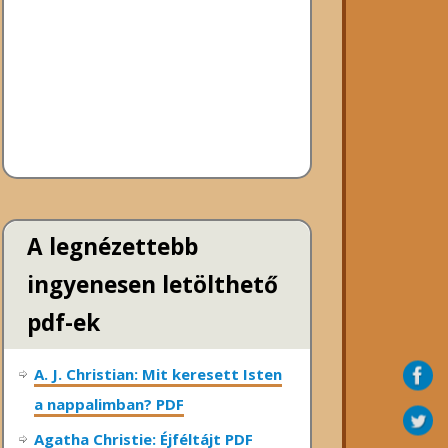
A legnézettebb
ingyenesen letölthető
pdf-ek
A. J. Christian: Mit keresett Isten
a nappalimban? PDF
Agatha Christie: Éjféltájt PDF