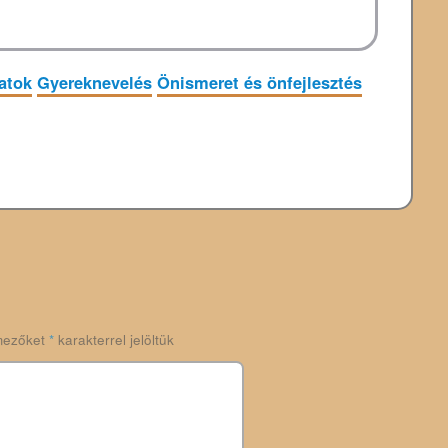
atok
Gyereknevelés
Önismeret és önfejlesztés
mezőket
*
karakterrel jelöltük