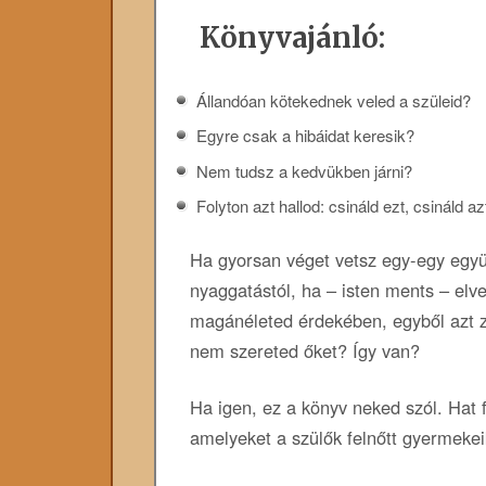
Könyvajánló:
Állandóan kötekednek veled a szüleid?
Egyre csak a hibáidat keresik?
Nem tudsz a kedvükben járni?
Folyton azt hallod: csináld ezt, csináld az
Ha gyorsan véget vetsz egy-egy együ
nyaggatástól, ha – isten ments – elv
magánéleted érdekében, egyből azt z
nem szereted őket? Így van?
Ha igen, ez a könyv neked szól. Hat f
amelyeket a szülők felnőtt gyermeke