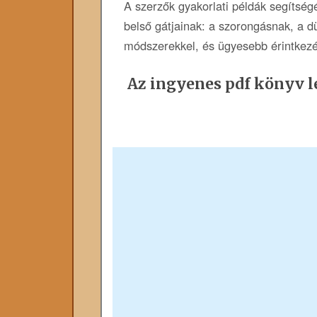
A szerzők gyakorlati példák segítség
belső gátjainak: a szorongásnak, a d
módszerekkel, és ügyesebb érintkezés
Az ingyenes pdf könyv le