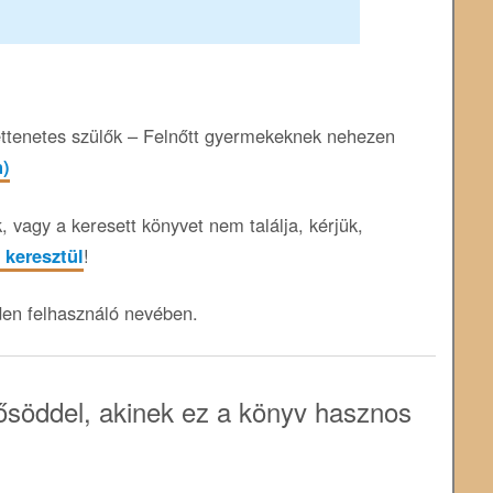
ttenetes szülők – Felnőtt gyermekeknek nehezen
n)
 vagy a keresett könyvet nem találja, kérjük,
 keresztül
!
den felhasználó nevében.
söddel, akinek ez a könyv hasznos