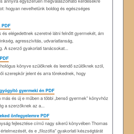
 is annyira egyszerűen megválaszolható kérdésekre
ot: hogyan nevelhetünk boldog és egészséges
k PDF
 és elégedettnek szeretné látni felnőtt gyermekét, ám
nkség, agresszivitás, udvariatlanság,
g. A szerző gyakorlati tanácsokat...
 PDF
hológus könyve szülőknek és leendő szülőknek szól,
ülői szerepkör jelent és arra törekednek, hogy
A gyógyító gyermeki én PDF
n más és új e műben a többi „benső gyermek” könyvhöz
g a szerzőknek az a...
meked önfegyelemre PDF
konyság fejlesztése című nagy sikerű könyvében Thomas
rtelmezését, és e „filozófia” gyakorlati készségtárát