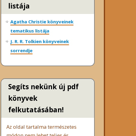
listája
Agatha Christie könyveinek
tematikus listája
J. R. R. Tolkien könyveinek
sorrendje
Segíts nekünk új pdf
könyvek
felkutatásában!
Az oldal tartalma természetes
módon nem lehet teljes és