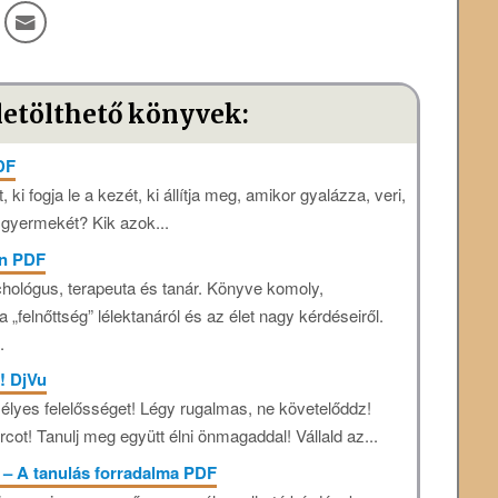
letölthető könyvek:
DF
, ki fogja le a kezét, ki állítja meg, amikor gyalázza, veri,
gyermekét? Kik azok...
án PDF
hológus, terapeuta és tanár. Könyve komoly,
felnőttség” lélektanáról és az élet nagy kérdéseiről.
.
! DjVu
mélyes felelősséget! Légy rugalmas, ne követelőddz!
rcot! Tanulj meg együtt élni önmagaddal! Vállald az...
 – A tanulás forradalma PDF