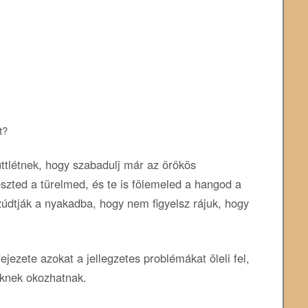
t?
ttlétnek, hogy szabadulj már az örökös
eszted a türelmed, és te is fölemeled a hangod a
údtják a nyakadba, hogy nem figyelsz rájuk, hogy
ejezete azokat a jellegzetes problémákat öleli fel,
iknek okozhatnak.