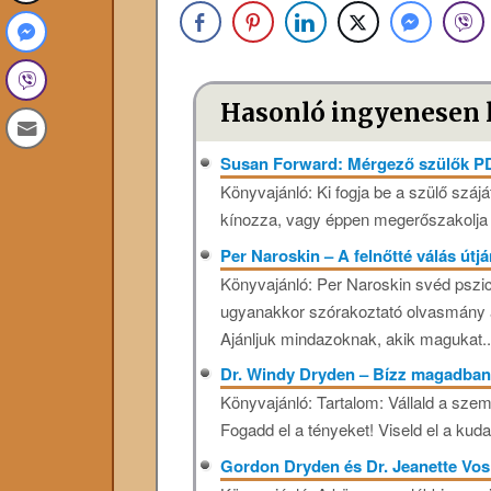
Hasonló ingyenesen 
Susan Forward: Mérgező szülők P
Könyvajánló: Ki ​fogja be a szülő száját
kínozza, vagy éppen megerőszakolja 
Per Naroskin – A ​felnőtté válás útj
Könyvajánló: Per Naroskin svéd pszic
ugyanakkor szórakoztató olvasmány a „
Ajánljuk mindazoknak, akik magukat..
Dr. Windy Dryden – Bízz magadban
Könyvajánló: Tartalom: Vállald a sze
Fogadd el a tényeket! Viseld el a kuda
Gordon Dryden és Dr. Jeanette Vos