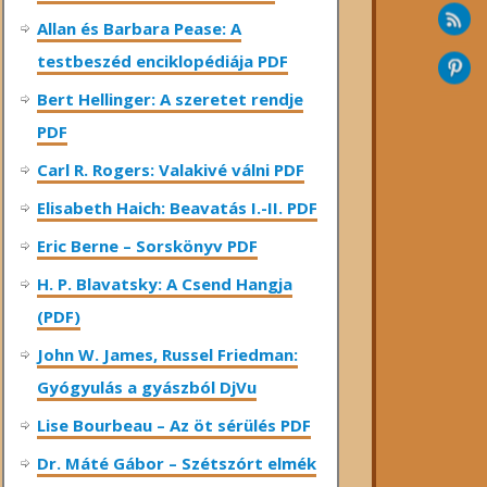
Allan és Barbara Pease: A
testbeszéd enciklopédiája PDF
Bert Hellinger: A ​szeretet rendje
PDF
Carl R. Rogers: Valakivé válni PDF
Elisabeth Haich: Beavatás I.-II. PDF
Eric Berne – Sorskönyv PDF
H. P. Blavatsky: A Csend Hangja
(PDF)
John W. James, Russel Friedman:
Gyógyulás a gyászból DjVu
Lise Bourbeau – Az öt sérülés PDF
Dr. Máté Gábor – Szétszórt elmék