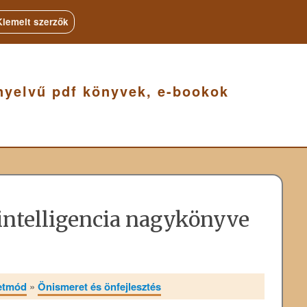
Kiemelt szerzők
nyelvű pdf könyvek, e-bookok
intelligencia nagykönyve
letmód
»
Önismeret és önfejlesztés