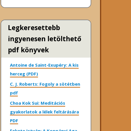
Legkeresettebb
ingyenesen letölthető
pdf könyvek
Antoine de Saint-Exupéry: A kis
herceg (PDF)
C. J. Roberts: Fogoly a sötétben
pdf
Choa Kok Sui: Meditációs
gyakorlatok a lélek feltárására
PDF
Fekete István: A Koppányi Aga