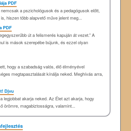
iája PDF
t nemcsak a pszichológusok és a pedagógusok előtt,
is, hiszen több alapvető műve jelent meg...
ja PDF
legegyszerűbb út a felismerés kapuján át vezet.” A
nul is mások szerepébe bújunk, és ezzel olyan
tett, hogy a szabadság valós, élő élményével
éges megtapasztalását kínálja neked. Meghívás arra,
t! Djvu
a legjobbat akarja neked. Az Élet azt akarja, hogy
lső örömre, magabiztosságra, valamint...
fejlesztés