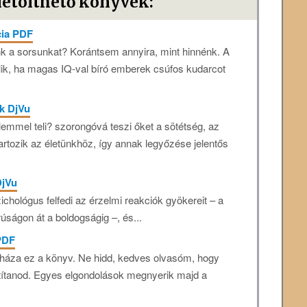
letölthető könyvek:
cia PDF
k a sorsunkat? Korántsem annyira, mint hinnénk. A
ik, ha magas IQ-val bíró emberek csúfos kudarcot
ok DjVu
emmel teli? szorongóvá teszi őket a sötétség, az
artozik az életünkhöz, így annak legyőzése jelentős
DjVu
chológus felfedi az érzelmi reakciók gyökereit – a
úságon át a boldogságig –, és...
PDF
rháza ez a könyv. Ne hidd, kedves olvasóm, hogy
átítanod. Egyes elgondolások megnyerik majd a