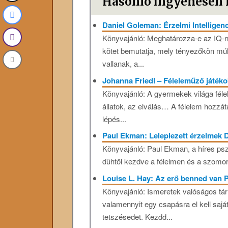
Hasonló ingyenesen 
Daniel Goleman: Érzelmi Intelligen
Könyvajánló: Meghatározza-e az IQ-n
kötet bemutatja, mely tényezőkön múl
vallanak, a...
Johanna Friedl – Féleleműző játék
Könyvajánló: A gyermekek világa félel
állatok, az elválás… A félelem hozzát
lépés...
Paul Ekman: Leleplezett érzelmek 
Könyvajánló: Paul Ekman, a híres pszi
dühtől kezdve a félelmen és a szomor
Louise L. Hay: Az erő benned van 
Könyvajánló: Ismeretek valóságos tá
valamennyit egy csapásra el kell saj
tetszésedet. Kezdd...