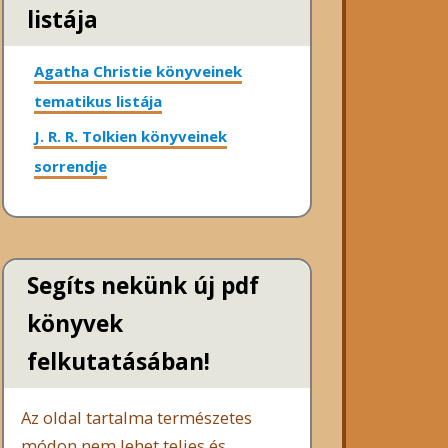
listája
Agatha Christie könyveinek
tematikus listája
J. R. R. Tolkien könyveinek
sorrendje
Segíts nekünk új pdf
könyvek
felkutatásában!
Az oldal tartalma természetes
módon nem lehet teljes és