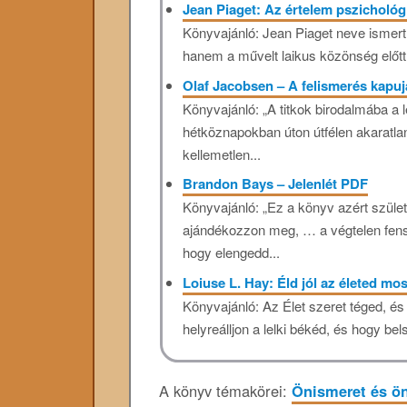
Jean Piaget: Az értelem pszichológ
Könyvajánló: Jean Piaget neve ismer
hanem a művelt laikus közönség előtt 
Olaf Jacobsen – A felismerés kapu
Könyvajánló: „A titkok birodalmába a 
hétköznapokban úton útfélen akaratla
kellemetlen...
Brandon Bays – Jelenlét PDF
Könyvajánló: „Ez a könyv azért szüle
ajándékozzon meg, … a végtelen fens
hogy elengedd...
Loiuse L. Hay: Éld jól az életed mos
Könyvajánló: Az Élet szeret téged, és 
helyreálljon a lelki békéd, és hogy be
A könyv témakörei:
Önismeret és ön