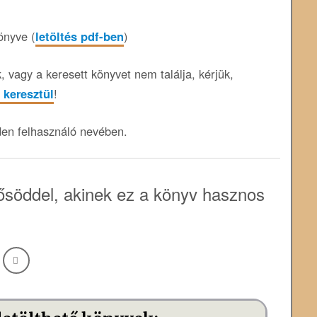
önyve (
letöltés pdf-ben
)
 vagy a keresett könyvet nem találja, kérjük,
 keresztül
!
den felhasználó nevében.
söddel, akinek ez a könyv hasznos