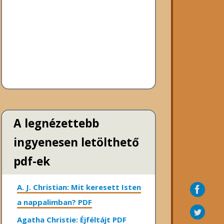
A legnézettebb
ingyenesen letölthető
pdf-ek
A. J. Christian: Mit keresett Isten
a nappalimban? PDF
Agatha Christie: Éjféltájt PDF