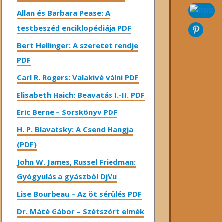
Allan és Barbara Pease: A
testbeszéd enciklopédiája PDF
Bert Hellinger: A ​szeretet rendje
PDF
Carl R. Rogers: Valakivé válni PDF
Elisabeth Haich: Beavatás I.-II. PDF
Eric Berne – Sorskönyv PDF
H. P. Blavatsky: A Csend Hangja
(PDF)
John W. James, Russel Friedman:
Gyógyulás a gyászból DjVu
Lise Bourbeau – Az öt sérülés PDF
Dr. Máté Gábor – Szétszórt elmék