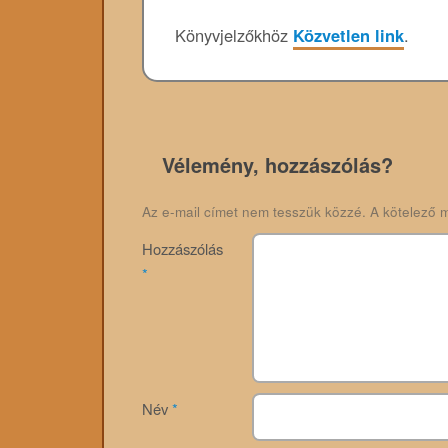
Könyvjelzőkhöz
Közvetlen link
.
Vélemény, hozzászólás?
Az e-mail címet nem tesszük közzé.
A kötelező 
Hozzászólás
*
Név
*