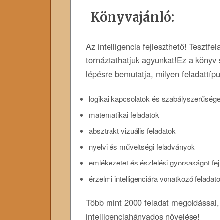
Könyvajánló:
Az intelligencia fejleszthető! Tesztf
tornáztathatjuk agyunkat!Ez a könyv 
lépésre bemutatja, milyen feladattípu
logikai kapcsolatok és szabályszerűsége
matematikai feladatok
absztrakt vizuális feladatok
nyelvi és műveltségi feladványok
emlékezetet és észlelési gyorsaságot fej
érzelmi intelligenciára vonatkozó feladato
Több mint 2000 feladat megoldással,
intelligenciahányados növelése!