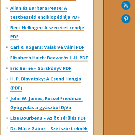
Allan és Barbara Pease: A
testbeszéd enciklopédiája PDF
Bert Hellinger: A ​szeretet rendje
PDF
Carl R. Rogers: Valakivé válni PDF
Elisabeth Haich: Beavatás I.-II. PDF
Eric Berne – Sorskönyv PDF
H. P. Blavatsky: A Csend Hangja
(PDF)
John W. James, Russel Friedman:
Gyógyulás a gyászból DjVu
Lise Bourbeau – Az öt sérülés PDF
Dr. Máté Gábor – Szétszórt elmék