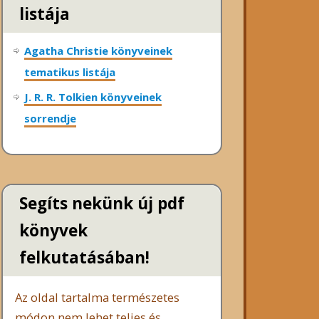
listája
Agatha Christie könyveinek
tematikus listája
J. R. R. Tolkien könyveinek
sorrendje
Segíts nekünk új pdf
könyvek
felkutatásában!
Az oldal tartalma természetes
módon nem lehet teljes és