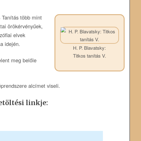
s Tanítás több mint
tai örökérvényűek,
zófiai elvek
a idején.
H. P. Blavatsky:
Titkos tanítás V.
elent meg belőle
éprendszere alcímet viseli.
töltési linkje: