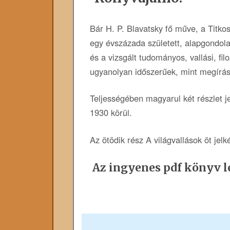
Bár H. P. Blavatsky fő műve, a Titko
egy évszázada született, alapgondola
és a vizsgált tudományos, vallási, filo
ugyanolyan időszerűek, mint megírás
Teljességében magyarul két részlet j
1930 körül.
Az ötödik rész A világvallások öt jelk
Az ingyenes pdf könyv le