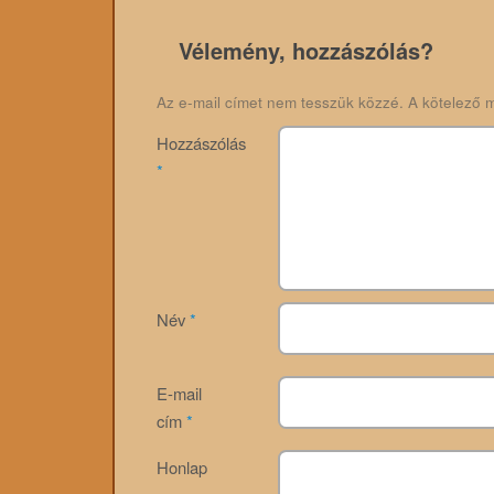
Vélemény, hozzászólás?
Az e-mail címet nem tesszük közzé.
A kötelező 
Hozzászólás
*
Név
*
E-mail
cím
*
Honlap