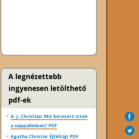
A legnézettebb
ingyenesen letölthető
pdf-ek
A. J. Christian: Mit keresett Isten
a nappalimban? PDF
Agatha Christie: Éjféltájt PDF