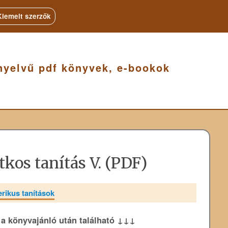
Kiemelt szerzők
nyelvű pdf könyvek, e-bookok
itkos tanítás V. (PDF)
erikus tanítások
k a könyvajánló után található ↓↓↓