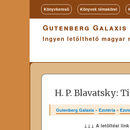
Könyvkereső
Könyvek témakörei
Gutenberg Galaxis
Ingyen letölthető magyar 
H. P. Blavatsky: T
Gutenberg Galaxis
»
Ezotéria
»
Ezot
↓↓↓ A letöltési lin