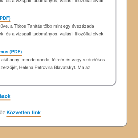
k, és a vizsgált tudományos, vallási, filozófiai elvek
 (PDF)
műve, a Titkos Tanítás több mint egy évszázada
k, és a vizsgált tudományos, vallási, filozófiai elvek
izmus (PDF)
 akit annyi mendemonda, félreértés vagy szándékos
szerzőjét, Helena Petrovna Blavatskyt. Ma az
tások
höz
Közvetlen link
.