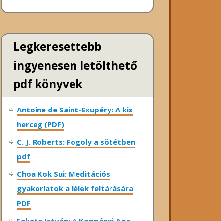
Legkeresettebb
ingyenesen letölthető
pdf könyvek
Antoine de Saint-Exupéry: A kis
herceg (PDF)
C. J. Roberts: Fogoly a sötétben
pdf
Choa Kok Sui: Meditációs
gyakorlatok a lélek feltárására
PDF
Fekete István: A Koppányi Aga