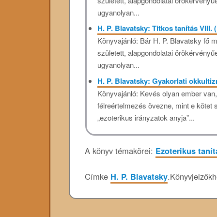
született, alapgondolatai örökérvényűe
ugyanolyan...
H. P. Blavatsky: Titkos tanítás VIII.
Könyvajánló: Bár H. P. Blavatsky fő 
született, alapgondolatai örökérvényűe
ugyanolyan...
H. P. Blavatsky: Gyakorlati okkult
Könyvajánló: Kevés olyan ember van,
félreértelmezés övezne, mint e kötet 
„ezoterikus irányzatok anyja”...
A könyv témakörei:
Ezoterikus taní
Címke
H. P. Blavatsky
.
Könyvjelzők