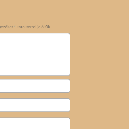
mezőket
*
karakterrel jelöltük