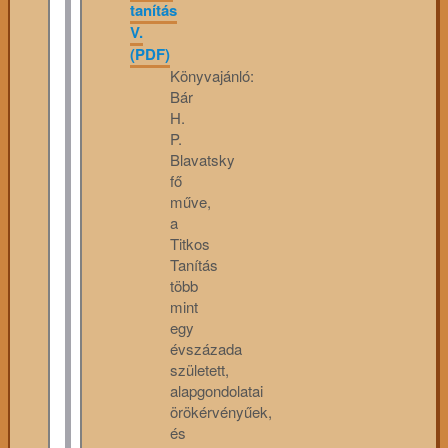
tanítás
V.
(PDF)
Könyvajánló:
Bár
H.
P.
Blavatsky
fő
műve,
a
Titkos
Tanítás
több
mint
egy
évszázada
született,
alapgondolatai
örökérvényűek,
és