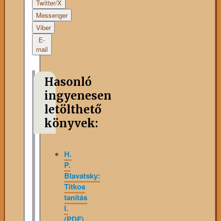
Twitter/X
Messenger
Viber
E-
mail
Hasonló
ingyenesen
letölthető
könyvek:
H.
P.
Blavatsky:
Titkos
tanítás
I.
(PDF)