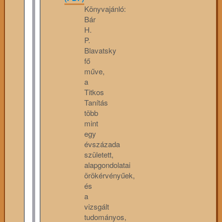
Könyvajánló:
Bár
H.
P.
Blavatsky
fő
műve,
a
Titkos
Tanítás
több
mint
egy
évszázada
született,
alapgondolatai
örökérvényűek,
és
a
vizsgált
tudományos,