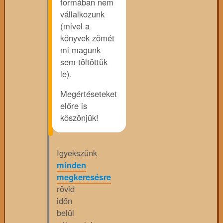
formában nem
vállalkozunk
(mivel a
könyvek zömét
mi magunk
sem töltöttük
le).
Megértéseteket
előre is
köszönjük!
Igyekszünk
minden
megkeresésre
rövid
időn
belül