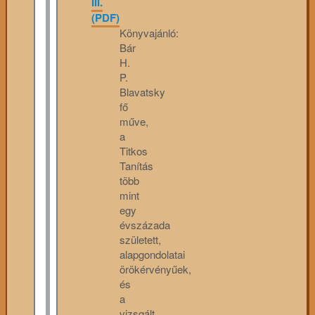
III.
(PDF)
Könyvajánló:
Bár
H.
P.
Blavatsky
fő
műve,
a
Titkos
Tanítás
több
mint
egy
évszázada
született,
alapgondolatai
örökérvényűek,
és
a
vizsgált