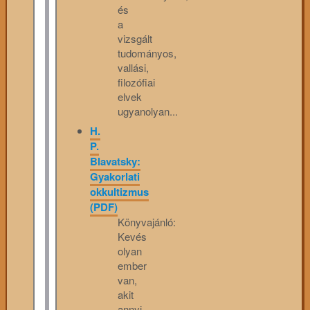
és
a
vizsgált
tudományos,
vallási,
filozófiai
elvek
ugyanolyan...
H.
P.
Blavatsky:
Gyakorlati
okkultizmus
(PDF)
Könyvajánló:
Kevés
olyan
ember
van,
akit
annyi