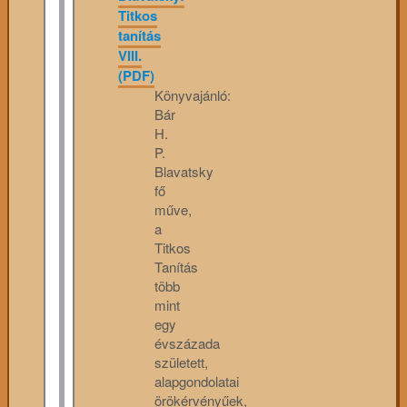
Titkos
tanítás
VIII.
(PDF)
Könyvajánló:
Bár
H.
P.
Blavatsky
fő
műve,
a
Titkos
Tanítás
több
mint
egy
évszázada
született,
alapgondolatai
örökérvényűek,