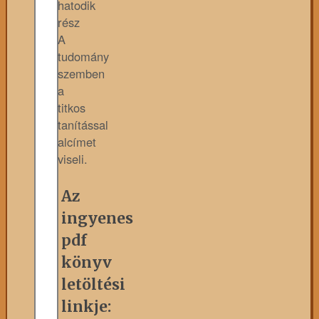
hatodik
rész
A
tudomány
szemben
a
titkos
tanítással
alcímet
viseli.
Az
ingyenes
pdf
könyv
letöltési
linkje: