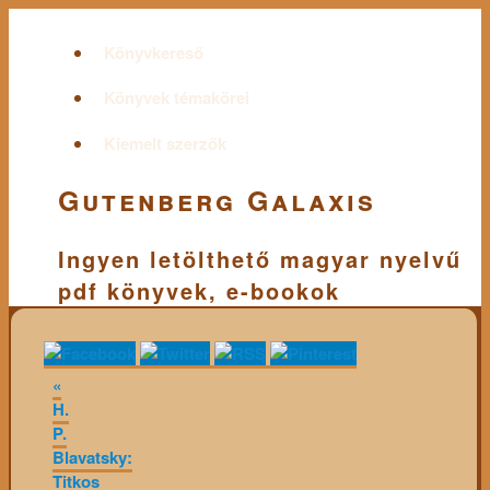
Könyvkereső
Könyvek témakörei
Kiemelt szerzők
Gutenberg Galaxis
Ingyen letölthető magyar nyelvű
pdf könyvek, e-bookok
«
H.
P.
Blavatsky:
Titkos