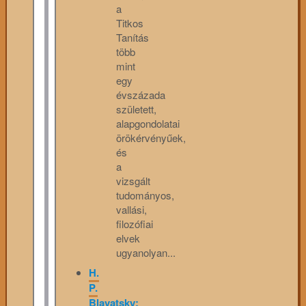
a
Titkos
Tanítás
több
mint
egy
évszázada
született,
alapgondolatai
örökérvényűek,
és
a
vizsgált
tudományos,
vallási,
filozófiai
elvek
ugyanolyan...
H.
P.
Blavatsky: