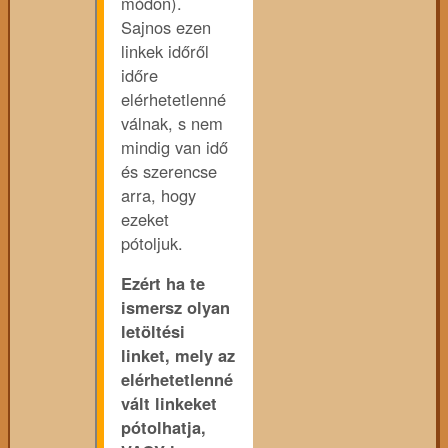
módon).
Sajnos ezen
linkek időről
időre
elérhetetlenné
válnak, s nem
mindig van idő
és szerencse
arra, hogy
ezeket
pótoljuk.
Ezért ha te
ismersz olyan
letöltési
linket, mely az
elérhetetlenné
vált linkeket
pótolhatja,