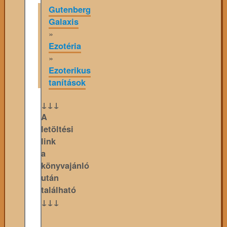
Gutenberg
Galaxis
»
Ezotéria
»
Ezoterikus
tanítások
↓↓↓
A
letöltési
link
a
könyvajánló
után
található
↓↓↓