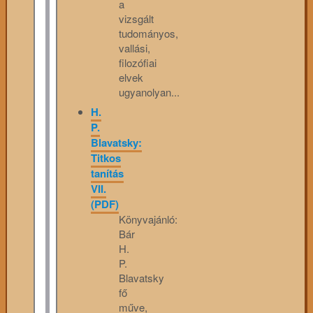
a
vizsgált
tudományos,
vallási,
filozófiai
elvek
ugyanolyan...
H.
P.
Blavatsky:
Titkos
tanítás
VII.
(PDF)
Könyvajánló:
Bár
H.
P.
Blavatsky
fő
műve,