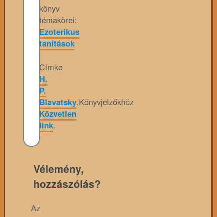
könyv
témakörei:
Ezoterikus
tanítások
Címke
H.
P.
Blavatsky
.
Könyvjelzőkhöz
Közvetlen
link
.
Vélemény,
hozzászólás?
Az