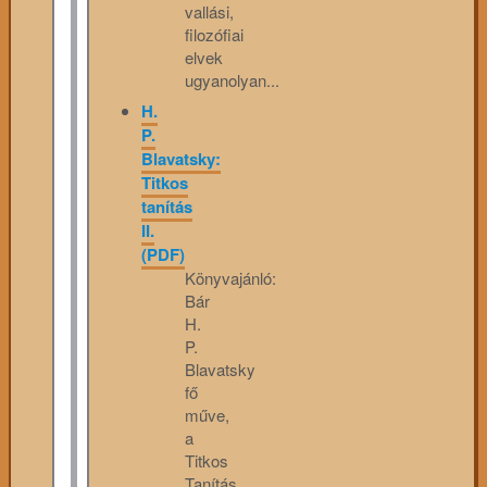
vallási,
filozófiai
elvek
ugyanolyan...
H.
P.
Blavatsky:
Titkos
tanítás
II.
(PDF)
Könyvajánló:
Bár
H.
P.
Blavatsky
fő
műve,
a
Titkos
Tanítás