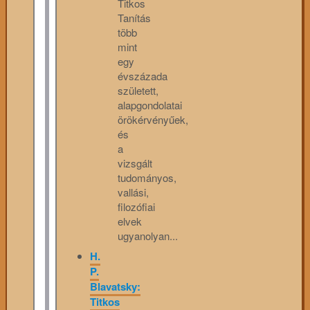
Titkos
Tanítás
több
mint
egy
évszázada
született,
alapgondolatai
örökérvényűek,
és
a
vizsgált
tudományos,
vallási,
filozófiai
elvek
ugyanolyan...
H.
P.
Blavatsky:
Titkos