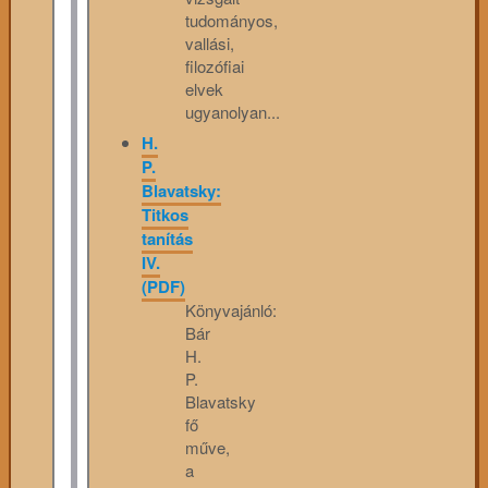
tudományos,
vallási,
filozófiai
elvek
ugyanolyan...
H.
P.
Blavatsky:
Titkos
tanítás
IV.
(PDF)
Könyvajánló:
Bár
H.
P.
Blavatsky
fő
műve,
a