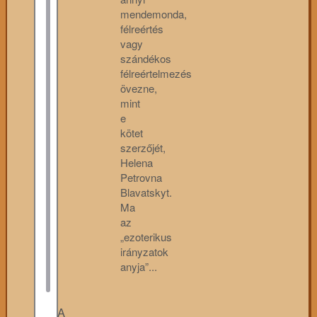
mendemonda,
félreértés
vagy
szándékos
félreértelmezés
övezne,
mint
e
kötet
szerzőjét,
Helena
Petrovna
Blavatskyt.
Ma
az
„ezoterikus
irányzatok
anyja”...
A