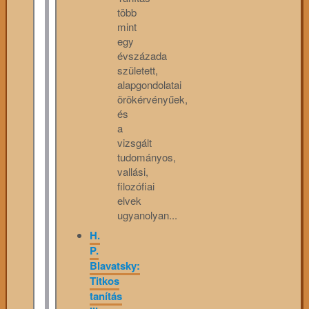
több
mint
egy
évszázada
született,
alapgondolatai
örökérvényűek,
és
a
vizsgált
tudományos,
vallási,
filozófiai
elvek
ugyanolyan...
H.
P.
Blavatsky:
Titkos
tanítás