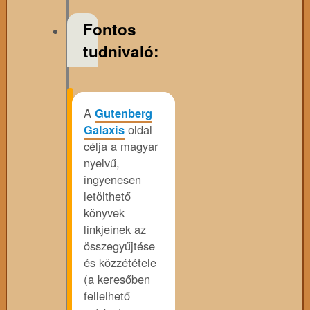
Fontos
tudnivaló:
A
Gutenberg
Galaxis
oldal
célja a magyar
nyelvű,
ingyenesen
letölthető
könyvek
linkjeinek az
összegyűjtése
és közzététele
(a keresőben
fellelhető