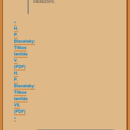
válaszolni.
«
H.
P.
Blavatsky:
Titkos
tanítás
V.
(PDF)
H.
P.
Blavatsky:
Titkos
tanítás
VII.
(PDF)
»