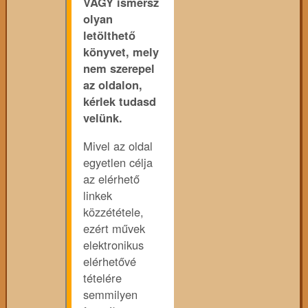
VAGY ismersz
olyan
letölthető
könyvet, mely
nem szerepel
az oldalon,
kérlek tudasd
velünk.
Mivel az oldal
egyetlen célja
az elérhető
linkek
közzététele,
ezért művek
elektronikus
elérhetővé
tételére
semmilyen