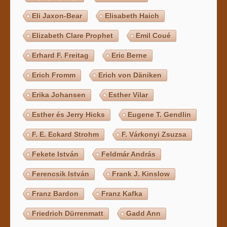
Eli Jaxon-Bear
Elisabeth Haich
Elizabeth Clare Prophet
Emil Coué
Erhard F. Freitag
Eric Berne
Erich Fromm
Erich von Däniken
Erika Johansen
Esther Vilar
Esther és Jerry Hicks
Eugene T. Gendlin
F. E. Eckard Strohm
F. Várkonyi Zsuzsa
Fekete István
Feldmár András
Ferencsik István
Frank J. Kinslow
Franz Bardon
Franz Kafka
Friedrich Dürrenmatt
Gadd Ann