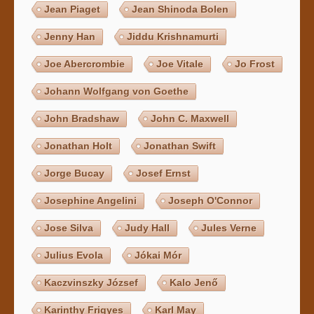
Jean Piaget
Jean Shinoda Bolen
Jenny Han
Jiddu Krishnamurti
Joe Abercrombie
Joe Vitale
Jo Frost
Johann Wolfgang von Goethe
John Bradshaw
John C. Maxwell
Jonathan Holt
Jonathan Swift
Jorge Bucay
Josef Ernst
Josephine Angelini
Joseph O'Connor
Jose Silva
Judy Hall
Jules Verne
Julius Evola
Jókai Mór
Kaczvinszky József
Kalo Jenő
Karinthy Frigyes
Karl May