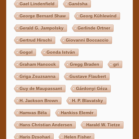
Gael Lindenfield
Ganésha
George Bernard Shaw
Georg Kühlewind
Gerald G. Jampolsky
Gerlinde Ortner
Gertrud Hirschi
Giovanni Boccaccio
Gogol
Gonda István
Graham Hancock
Gregg Braden
gri
Griga Zsuzsanna
Gustave Flaubert
Guy de Maupassant
Gárdonyi Géza
H. Jackson Brown
H. P. Blavatsky
Hamvas Béla
Hankiss Elemér
Hans Christian Andersen
Harald W. Tietze
Haris Dzsohari
Helen Fisher