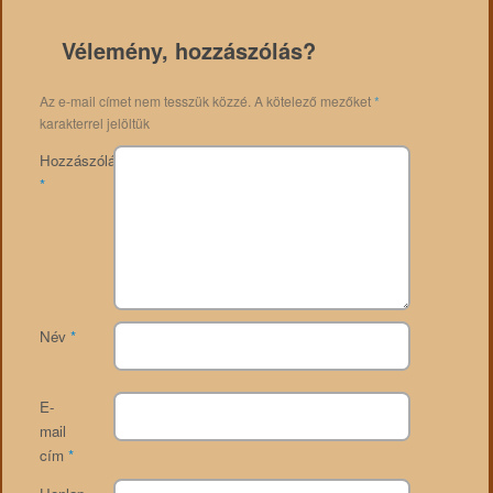
Vélemény, hozzászólás?
Az e-mail címet nem tesszük közzé.
A kötelező mezőket
*
karakterrel jelöltük
Hozzászólás
*
Név
*
E-
mail
cím
*