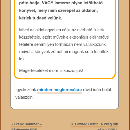
pótolhatja, VAGY ismersz olyan letölthető
könyvet, mely nem szerepel az oldalon,
kérlek tudasd velünk.
Mivel az oldal egyetlen célja az elérhető linkek
közzététele, ezért művek elektronikus elérhetővé
tételére semmilyen formában nem vállalkozunk
(mivel a könyvek zömét mi magunk sem töltöttük
le).
Megértéseteket előre is köszönjük!
Igyekszünk
minden megkeresésre
rövid időn belül
válaszolni.
«
Frank Sommer –
G. Edward Griffin: A világ rák
Férfiasság PDF
nélkül PDF
»