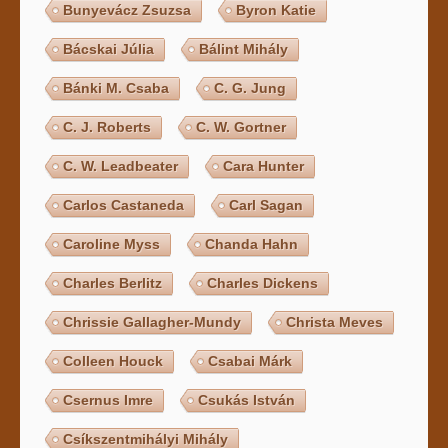
Bunyevácz Zsuzsa
Byron Katie
Bácskai Júlia
Bálint Mihály
Bánki M. Csaba
C. G. Jung
C. J. Roberts
C. W. Gortner
C. W. Leadbeater
Cara Hunter
Carlos Castaneda
Carl Sagan
Caroline Myss
Chanda Hahn
Charles Berlitz
Charles Dickens
Chrissie Gallagher-Mundy
Christa Meves
Colleen Houck
Csabai Márk
Csernus Imre
Csukás István
Csíkszentmihályi Mihály