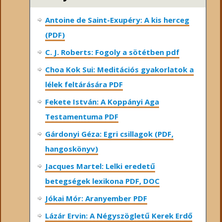
Antoine de Saint-Exupéry: A kis herceg
(PDF)
C. J. Roberts: Fogoly a sötétben pdf
Choa Kok Sui: Meditációs gyakorlatok a
lélek feltárására PDF
Fekete István: A Koppányi Aga
Testamentuma PDF
Gárdonyi Géza: Egri csillagok (PDF,
hangoskönyv)
Jacques Martel: Lelki eredetű
betegségek lexikona PDF, DOC
Jókai Mór: Aranyember PDF
Lázár Ervin: A Négyszögletű Kerek Erdő