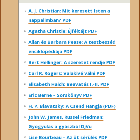
A. J. Christian: Mit keresett Isten a
nappalimban? PDF
Agatha Christie: Éjféltájt PDF
Allan és Barbara Pease: A testbeszéd
enciklopédiája PDF
Bert Hellinger: A ​szeretet rendje PDF
Carl R. Rogers: Valakivé válni PDF
Elisabeth Haich: Beavatás I.-II. PDF
Eric Berne – Sorskönyv PDF
H. P. Blavatsky: A Csend Hangja (PDF)
John W. James, Russel Friedman:
Gyógyulás a gyászból DjVu
Lise Bourbeau – Az öt sérülés PDF