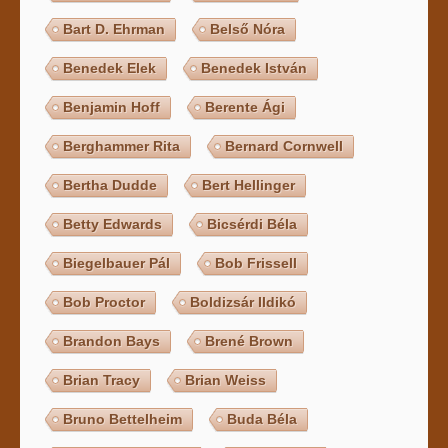
Bart D. Ehrman
Belső Nóra
Benedek Elek
Benedek István
Benjamin Hoff
Berente Ági
Berghammer Rita
Bernard Cornwell
Bertha Dudde
Bert Hellinger
Betty Edwards
Bicsérdi Béla
Biegelbauer Pál
Bob Frissell
Bob Proctor
Boldizsár Ildikó
Brandon Bays
Brené Brown
Brian Tracy
Brian Weiss
Bruno Bettelheim
Buda Béla