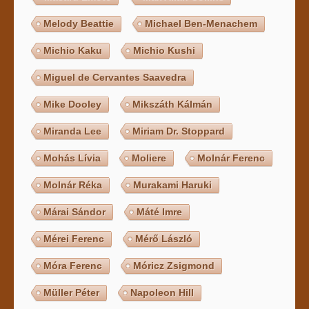
Melody Beattie
Michael Ben-Menachem
Michio Kaku
Michio Kushi
Miguel de Cervantes Saavedra
Mike Dooley
Mikszáth Kálmán
Miranda Lee
Miriam Dr. Stoppard
Mohás Lívia
Moliere
Molnár Ferenc
Molnár Réka
Murakami Haruki
Márai Sándor
Máté Imre
Mérei Ferenc
Mérő László
Móra Ferenc
Móricz Zsigmond
Müller Péter
Napoleon Hill