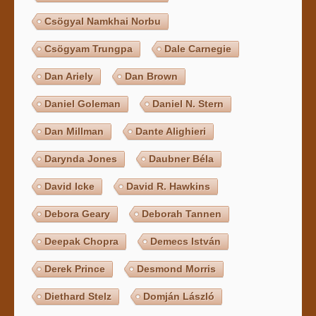
Csögyal Namkhai Norbu
Csögyam Trungpa
Dale Carnegie
Dan Ariely
Dan Brown
Daniel Goleman
Daniel N. Stern
Dan Millman
Dante Alighieri
Darynda Jones
Daubner Béla
David Icke
David R. Hawkins
Debora Geary
Deborah Tannen
Deepak Chopra
Demecs István
Derek Prince
Desmond Morris
Diethard Stelz
Domján László