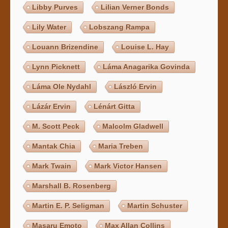
Libby Purves
Lilian Verner Bonds
Lily Water
Lobszang Rampa
Louann Brizendine
Louise L. Hay
Lynn Picknett
Láma Anagarika Govinda
Láma Ole Nydahl
László Ervin
Lázár Ervin
Lénárt Gitta
M. Scott Peck
Malcolm Gladwell
Mantak Chia
Maria Treben
Mark Twain
Mark Victor Hansen
Marshall B. Rosenberg
Martin E. P. Seligman
Martin Schuster
Masaru Emoto
Max Allan Collins