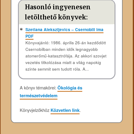
Hasonló ingyenesen
letölthető könyvek:
Szetlana Alekszijevics – Csernobili ima
PDF
Könyvajánló: 1986. ​​április 26-án kezdődött
Csernobilban minden idők legnagyobb
atomerőmű-katasztrófája. Az akkori szovjet
vezetés titkolózása miatt a világ napokig
szinte semmit sem tudott róla. A...
A könyv témakörei:
Ökológia és
természetvédelem
Könyvjelzőkhöz
Közvetlen link
.