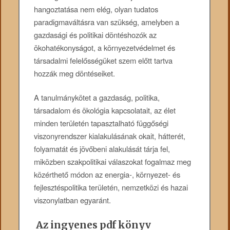
hangoztatása nem elég, olyan tudatos
paradigmaváltásra van szükség, amelyben a
gazdasági és politikai döntéshozók az
ökohatékonyságot, a környezetvédelmet és
társadalmi felelősségüket szem előtt tartva
hozzák meg döntéseiket.
A tanulmánykötet a gazdaság, politika,
társadalom és ökológia kapcsolatait, az élet
minden területén tapasztalható függőségi
viszonyrendszer kialakulásának okait, hátterét,
folyamatát és jövőbeni alakulását tárja fel,
miközben szakpolitikai válaszokat fogalmaz meg
közérthető módon az energia-, környezet- és
fejlesztéspolitika területén, nemzetközi és hazai
viszonylatban egyaránt.
Az ingyenes pdf könyv