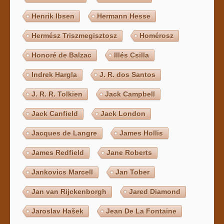
Henrik Ibsen
Hermann Hesse
Hermész Triszmegisztosz
Homérosz
Honoré de Balzac
Illés Csilla
Indrek Hargla
J. R. dos Santos
J. R. R. Tolkien
Jack Campbell
Jack Canfield
Jack London
Jacques de Langre
James Hollis
James Redfield
Jane Roberts
Jankovics Marcell
Jan Tober
Jan van Rijckenborgh
Jared Diamond
Jaroslav Hašek
Jean De La Fontaine