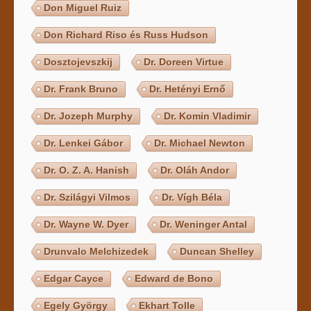
Don Miguel Ruiz
Don Richard Riso és Russ Hudson
Dosztojevszkij
Dr. Doreen Virtue
Dr. Frank Bruno
Dr. Hetényi Ernő
Dr. Jozeph Murphy
Dr. Komin Vladimir
Dr. Lenkei Gábor
Dr. Michael Newton
Dr. O. Z. A. Hanish
Dr. Oláh Andor
Dr. Szilágyi Vilmos
Dr. Vígh Béla
Dr. Wayne W. Dyer
Dr. Weninger Antal
Drunvalo Melchizedek
Duncan Shelley
Edgar Cayce
Edward de Bono
Egely György
Ekhart Tolle