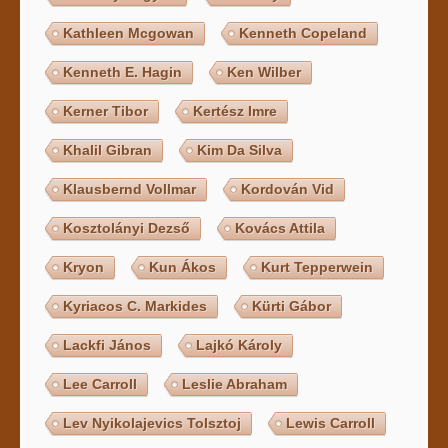
Kathleen Mcgowan
Kenneth Copeland
Kenneth E. Hagin
Ken Wilber
Kerner Tibor
Kertész Imre
Khalil Gibran
Kim Da Silva
Klausbernd Vollmar
Kordován Vid
Kosztolányi Dezső
Kovács Attila
Kryon
Kun Ákos
Kurt Tepperwein
Kyriacos C. Markides
Kürti Gábor
Lackfi János
Lajkó Károly
Lee Carroll
Leslie Abraham
Lev Nyikolajevics Tolsztoj
Lewis Carroll