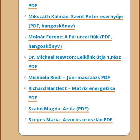
PDF
Mikszáth Kálmán: Szent Péter esernyője
(PDF, hangoskönyv)
Molnár Ferenc: A Pál utcai fiúk (PDF,
hangoskönyv)
Dr. Michael Newton: Lelkünk útja 1.rész
PDF
Michaela Riedl – Jóni-masszázs PDF
Richard Bartlett – Mátrix energetika
PDF
Szabó Magda: Az őz (PDF)
Szepes Mária- A vörös oroszlán PDF