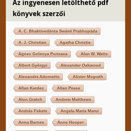
Az ingyenesen letölthető pdf
könyvek szerzői
A. C. Bhaktivedānta Swāmī Prabhupāda
A. J. Christian
Agatha Christie
Agnes Golenya Purisaca
Alan W. Watts
Albert Györgyi
Alexander Oakwood
Alexandra Adornetto
Alister Mcgrath
Allan Kardec
Allan Pease
Alon Gratch
Andrew Matthews
András Fekete
Angela Maria Marui
Anna Barnes
Anne Hooper