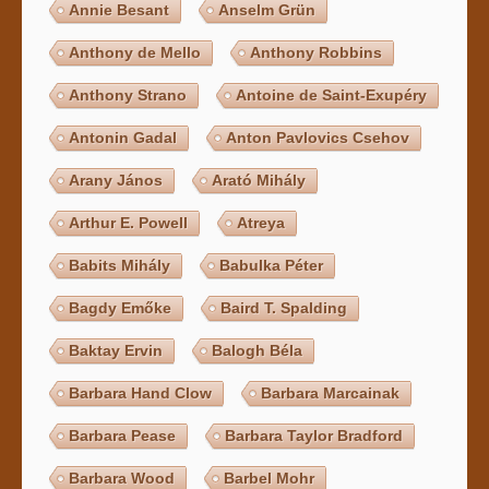
Annie Besant
Anselm Grün
Anthony de Mello
Anthony Robbins
Anthony Strano
Antoine de Saint-Exupéry
Antonin Gadal
Anton Pavlovics Csehov
Arany János
Arató Mihály
Arthur E. Powell
Atreya
Babits Mihály
Babulka Péter
Bagdy Emőke
Baird T. Spalding
Baktay Ervin
Balogh Béla
Barbara Hand Clow
Barbara Marcainak
Barbara Pease
Barbara Taylor Bradford
Barbara Wood
Barbel Mohr