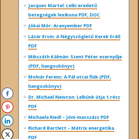
Jacques Martel: Lelki eredetű
betegségek lexikona PDF, DOC
Jókai Mór: Aranyember PDF
Lázár Ervin: A Négyszögletű Kerek Erdő
PDF
Mikszáth Kálmán: Szent Péter esernyője
(PDF, hangoskönyv)
Molnár Ferenc: A Pál utcai fiúk (PDF,
hangoskönyv)
Dr. Michael Newton: Lelkünk útja 1.rész
PDF
Michaela Riedl – Jóni-masszázs PDF
Richard Bartlett – Mátrix energetika
PDF