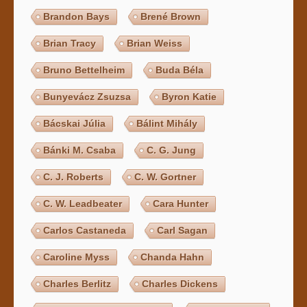
Brandon Bays
Brené Brown
Brian Tracy
Brian Weiss
Bruno Bettelheim
Buda Béla
Bunyevácz Zsuzsa
Byron Katie
Bácskai Júlia
Bálint Mihály
Bánki M. Csaba
C. G. Jung
C. J. Roberts
C. W. Gortner
C. W. Leadbeater
Cara Hunter
Carlos Castaneda
Carl Sagan
Caroline Myss
Chanda Hahn
Charles Berlitz
Charles Dickens