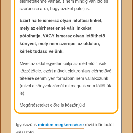
elérhetetlenné válnak, s nem mindig van idő és
szerencse arra, hogy ezeket pótoljuk.
Ezért ha te ismersz olyan letöltési linket,
mely az elérhetetlenné vált linkeket
pótolhatja, VAGY ismersz olyan letölthető
könyvet, mely nem szerepel az oldalon,
kérlek tudasd velünk.
Mivel az oldal egyetlen célja az elérhető linkek
közzététele, ezért művek elektronikus elérhetővé
tételére semmilyen formában nem vállalkozunk
(mivel a könyvek zömét mi magunk sem töltöttük
le).
Megértéseteket előre is köszönjük!
Igyekszünk
minden megkeresésre
rövid időn belül
válaszolni.