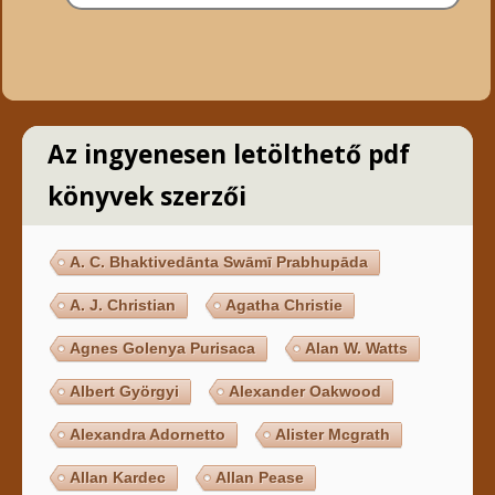
Az ingyenesen letölthető pdf
könyvek szerzői
A. C. Bhaktivedānta Swāmī Prabhupāda
A. J. Christian
Agatha Christie
Agnes Golenya Purisaca
Alan W. Watts
Albert Györgyi
Alexander Oakwood
Alexandra Adornetto
Alister Mcgrath
Allan Kardec
Allan Pease