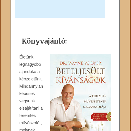
Könyvajánló:
Életünk
legnagyobb
ajándéka a
képzeletünk.
Mindannyian
képesek
vagyunk
elsajátítani a
teremtés
művészetét,
melynek