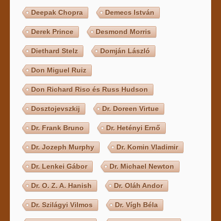
Deepak Chopra
Demecs István
Derek Prince
Desmond Morris
Diethard Stelz
Domján László
Don Miguel Ruiz
Don Richard Riso és Russ Hudson
Dosztojevszkij
Dr. Doreen Virtue
Dr. Frank Bruno
Dr. Hetényi Ernő
Dr. Jozeph Murphy
Dr. Komin Vladimir
Dr. Lenkei Gábor
Dr. Michael Newton
Dr. O. Z. A. Hanish
Dr. Oláh Andor
Dr. Szilágyi Vilmos
Dr. Vígh Béla