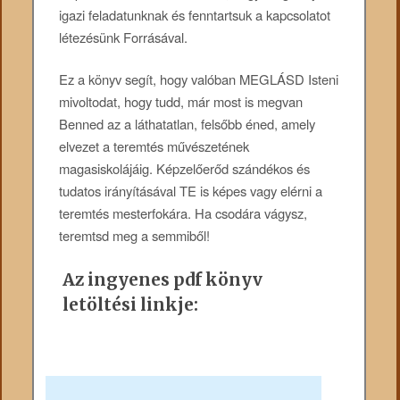
igazi feladatunknak és fenntartsuk a kapcsolatot
létezésünk Forrásával.
Ez a könyv segít, hogy valóban MEGLÁSD Isteni
mivoltodat, hogy tudd, már most is megvan
Benned az a láthatatlan, felsőbb éned, amely
elvezet a teremtés művészetének
magasiskolájáig. Képzelőerőd szándékos és
tudatos irányításával TE is képes vagy elérni a
teremtés mesterfokára. Ha csodára vágysz,
teremtsd meg a semmiből!
Az ingyenes pdf könyv
letöltési linkje: