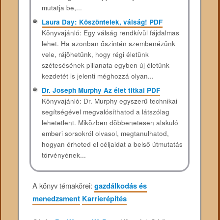
mutatja be,...
Laura Day: Köszöntelek, válság! PDF
Könyvajánló: Egy válság rendkívül fájdalmas
lehet. Ha azonban őszintén szembenézünk
vele, rájöhetünk, hogy régi életünk
szétesésének pillanata egyben új életünk
kezdetét is jelenti méghozzá olyan...
Dr. Joseph Murphy Az élet titkai PDF
Könyvajánló: Dr. Murphy egyszerű technikai
segítségével megvalósíthatod a látszólag
lehetetlent. Miközben döbbenetesen alakuló
emberi sorsokról olvasol, megtanulhatod,
hogyan érheted el céljaidat a belső útmutatás
törvényének...
A könyv témakörei:
gazdálkodás és
menedzsment
Karrierépítés