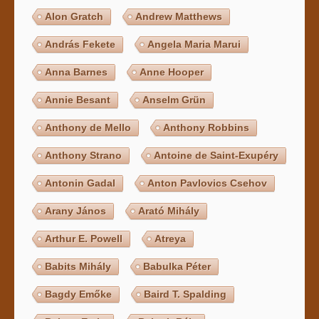
Alon Gratch
Andrew Matthews
András Fekete
Angela Maria Marui
Anna Barnes
Anne Hooper
Annie Besant
Anselm Grün
Anthony de Mello
Anthony Robbins
Anthony Strano
Antoine de Saint-Exupéry
Antonin Gadal
Anton Pavlovics Csehov
Arany János
Arató Mihály
Arthur E. Powell
Atreya
Babits Mihály
Babulka Péter
Bagdy Emőke
Baird T. Spalding