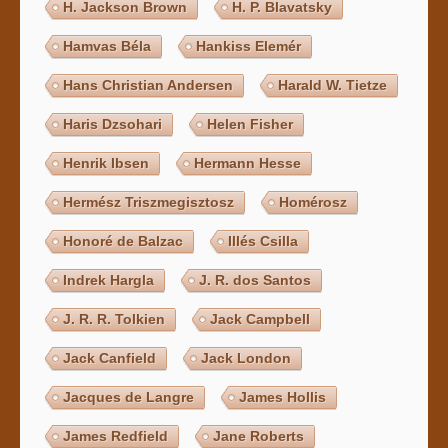
H. Jackson Brown
H. P. Blavatsky
Hamvas Béla
Hankiss Elemér
Hans Christian Andersen
Harald W. Tietze
Haris Dzsohari
Helen Fisher
Henrik Ibsen
Hermann Hesse
Hermész Triszmegisztosz
Homérosz
Honoré de Balzac
Illés Csilla
Indrek Hargla
J. R. dos Santos
J. R. R. Tolkien
Jack Campbell
Jack Canfield
Jack London
Jacques de Langre
James Hollis
James Redfield
Jane Roberts