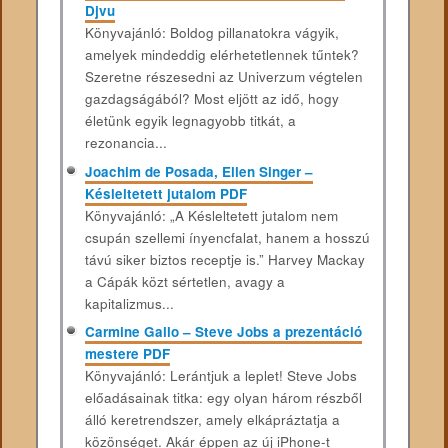
Djvu
Könyvajánló: Boldog pillanatokra vágyik,
amelyek mindeddig elérhetetlennek tűntek?
Szeretne részesedni az Univerzum végtelen
gazdagságából? Most eljött az idő, hogy
életünk egyik legnagyobb titkát, a
rezonancia...
Joachim de Posada, Ellen Singer –
Késleltetett jutalom PDF
Könyvajánló: „A Késleltetett jutalom nem
csupán szellemi ínyencfalat, hanem a hosszú
távú siker biztos receptje is.” Harvey Mackay
a Cápák közt sértetlen, avagy a
kapitalizmus...
Carmine Gallo – Steve Jobs a prezentáció
mestere PDF
Könyvajánló: Lerántjuk a leplet! Steve Jobs
előadásainak titka: egy olyan három részből
álló keretrendszer, amely elkápráztatja a
közönséget. Akár éppen az új iPhone-t