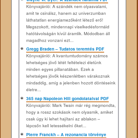
Könyvajánló: A szándék nem olyasvalami,
amit te csinálsz, hanem az univerzumban
láthatatlan energiamezőként létező erő!
Megszokott, mindennapi viselkedésformáid
hatótávolságán kívül áramlik. Módodban áll
magadhoz vonzani ezt...
Gregg Braden – Tudatos teremtés PDF
Könyvajánló: A kvantumtudomány számos
lehetséges jövő létét feltételezi életünk
minden egyes pillanatában. Ezek a
lehetséges jövők készenlétben várakoznak
mindaddig, amíg a jelenben hozott döntéseink
életre...
365 nap Napoleon Hill gondolataival PDF
Könyvajánló: Mark Twain már rég megmondta,
hogy a rossz szokások nem olyasmik, amiket
csak úgy ki lehet hajítani az ablakon –
lépcsőn kell letessékelni őket...
Pierre Franckh – A rezonancia törvénye