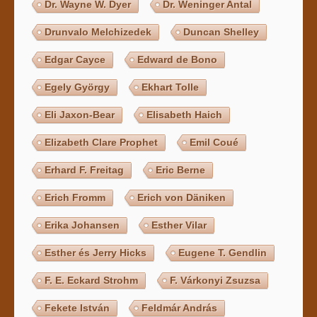
Dr. Wayne W. Dyer
Dr. Weninger Antal
Drunvalo Melchizedek
Duncan Shelley
Edgar Cayce
Edward de Bono
Egely György
Ekhart Tolle
Eli Jaxon-Bear
Elisabeth Haich
Elizabeth Clare Prophet
Emil Coué
Erhard F. Freitag
Eric Berne
Erich Fromm
Erich von Däniken
Erika Johansen
Esther Vilar
Esther és Jerry Hicks
Eugene T. Gendlin
F. E. Eckard Strohm
F. Várkonyi Zsuzsa
Fekete István
Feldmár András