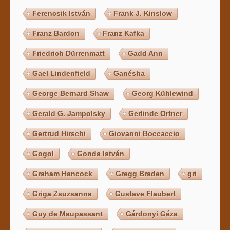
Ferencsik István
Frank J. Kinslow
Franz Bardon
Franz Kafka
Friedrich Dürrenmatt
Gadd Ann
Gael Lindenfield
Ganésha
George Bernard Shaw
Georg Kühlewind
Gerald G. Jampolsky
Gerlinde Ortner
Gertrud Hirschi
Giovanni Boccaccio
Gogol
Gonda István
Graham Hancock
Gregg Braden
gri
Griga Zsuzsanna
Gustave Flaubert
Guy de Maupassant
Gárdonyi Géza