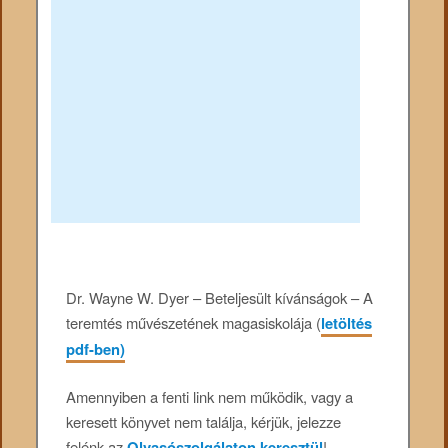
Dr. Wayne W. Dyer – Beteljesült kívánságok – A
teremtés művészetének magasiskolája (
letöltés
pdf-ben)
Amennyiben a fenti link nem működik, vagy a
keresett könyvet nem találja, kérjük, jelezze
felénk az
Olvasószolgálaton keresztül
!