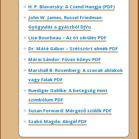
H. P. Blavatsky: A Csend Hangja (PDF)
John W. James, Russel Friedman:
Gyógyulás a gyászból DjVu
Lise Bourbeau – Az öt sérülés PDF
Dr. Máté Gábor – Szétszórt elmék PDF
Márai Sándor: Füves könyv PDF
Marshall B. Rosenberg: A szavak ablakok
vagy falak PDF
Ruediger Dahlke: A betegség mint
szimbólum PDF
Susan Forward: Mérgező szülők PDF
Szabó Magda: Abigél PDF