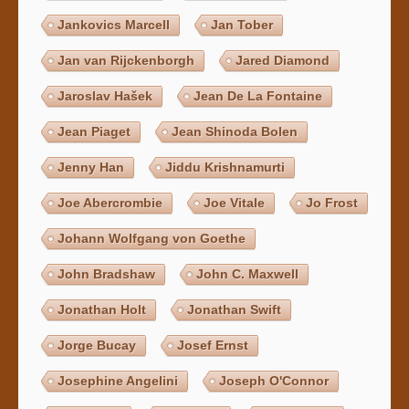
Jankovics Marcell
Jan Tober
Jan van Rijckenborgh
Jared Diamond
Jaroslav Hašek
Jean De La Fontaine
Jean Piaget
Jean Shinoda Bolen
Jenny Han
Jiddu Krishnamurti
Joe Abercrombie
Joe Vitale
Jo Frost
Johann Wolfgang von Goethe
John Bradshaw
John C. Maxwell
Jonathan Holt
Jonathan Swift
Jorge Bucay
Josef Ernst
Josephine Angelini
Joseph O'Connor