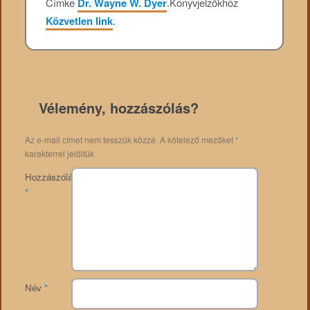
Címke
Dr. Wayne W. Dyer
.
Könyvjelzőkhöz
Közvetlen link
.
Vélemény, hozzászólás?
Az e-mail címet nem tesszük közzé.
A kötelező mezőket
*
karakterrel jelöltük
Hozzászólás
*
Név
*