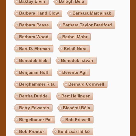
Baktay Ervin
Balogh Béla
Barbara Hand Clow
Barbara Marcainak
Barbara Pease
Barbara Taylor Bradford
Barbara Wood
Barbel Mohr
Bart D. Ehrman
Belső Nóra
Benedek Elek
Benedek István
Benjamin Hoff
Berente Ági
Berghammer Rita
Bernard Cornwell
Bertha Dudde
Bert Hellinger
Betty Edwards
Bicsérdi Béla
Biegelbauer Pál
Bob Frissell
Bob Proctor
Boldizsár Ildikó