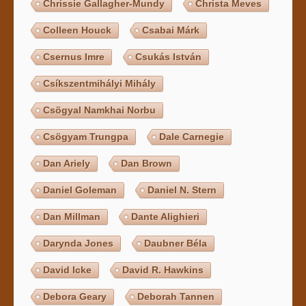
Chrissie Gallagher-Mundy
Christa Meves
Colleen Houck
Csabai Márk
Csernus Imre
Csukás István
Csíkszentmihályi Mihály
Csögyal Namkhai Norbu
Csögyam Trungpa
Dale Carnegie
Dan Ariely
Dan Brown
Daniel Goleman
Daniel N. Stern
Dan Millman
Dante Alighieri
Darynda Jones
Daubner Béla
David Icke
David R. Hawkins
Debora Geary
Deborah Tannen