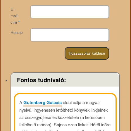
E-
mail
cím
*
Honlap
Fontos tudnivaló:
A
Gutenberg Galaxis
oldal célja a magyar
nyelvű, ingyenesen letölthető könyvek linkjeinek
az összegyűjtése és közzététele (a keresőben
fellelhető módon). Sajnos ezen linkek időről időre