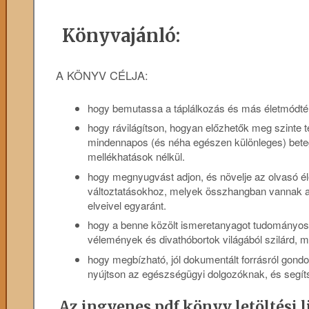
Könyvajánló:
A KÖNYV CÉLJA:
hogy bemutassa a táplálkozás és más életmódté
hogy rávilágítson, hogyan előzhetők meg szinte t
mindennapos (és néha egészen különleges) bete
mellékhatások nélkül.
hogy megnyugvást adjon, és növelje az olvasó él
változtatásokhoz, melyek összhangban vannak az
elveivel egyaránt.
hogy a benne közölt ismeretanyagot tudományos
vélemények és divathóbortok világából szilárd, m
hogy megbízható, jól dokumentált forrásról gon
nyújtson az egészségügyi dolgozóknak, és segí
Az ingyenes pdf könyv letöltési l