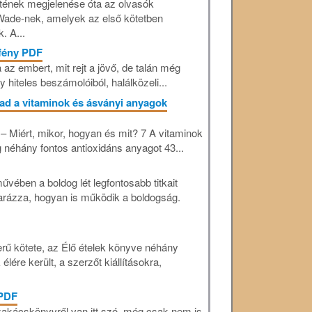
tének megjelenése óta az olvasók
 Wade-nek, amelyek az első kötetben
. A...
 fény PDF
 az embert, mit rejt a jövő, de talán még
y hiteles beszámolóiból, halálközeli...
agad a vitaminok és ásványi anyagok
Miért, mikor, hogyan és mit? 7 A vitaminok
néhány fontos antioxidáns anyagot 43...
vében a boldog lét legfontosabb titkait
arázza, hogyan is működik a boldogság.
erű kötete, az Élő ételek könyve néhány
élére került, a szerzőt kiállításokra,
 PDF
kácskönyvről van itt szó, még csak nem is