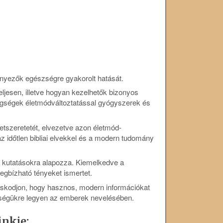
nyezők egészségre gyakorolt hatását.
eljesen, illetve hogyan kezelhetők bizonyos
gségek életmódváltoztatással gyógyszerek és
etszeretetét, elvezetve azon életmód-
 időtlen bibliai elvekkel és a modern tudomány
 kutatásokra alapozza. Kiemelkedve a
egbízható tényeket ismertet.
doskodjon, hogy hasznos, modern információkat
tségükre legyen az emberek nevelésében.
inkje: