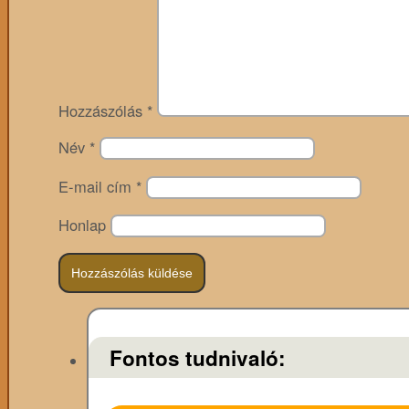
Hozzászólás
*
Név
*
E-mail cím
*
Honlap
Fontos tudnivaló: