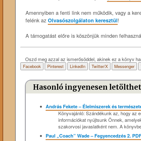
Amennyiben a fenti link nem működik, vagy a keres
felénk az
Olvasószolgálaton keresztül
!
A támogatást előre is köszönjük minden felhaszn
Oszd meg azzal az ismerősöddel, akinek ez a könyv ha
Facebook
Pinterest
LinkedIn
Twitter/X
Messenger
Hasonló ingyenesen letölthe
András Fekete – Élelmiszerek és természet
Könyvajánló: Szándékunk az, hogy az 
információkat nyújtsunk Önnek, amelyek
szakorvosi javaslatként nem. A könyvben
Paul „Coach” Wade – Fegyencedzés 2. PD