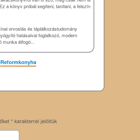
a könyv próbál segíteni, tanítani, a felszín
kínai orvoslás és táplálkozástudomány
gyógyító hatásaival foglalkozó, modern
ó munka átfogó...
Reformkonyha
zőket
*
karakterrel jelöltük