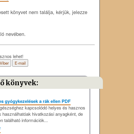
ett könyvet nem találja, kérjük, jelezze
áló nevében.
sznos lehet!
Viber
E-mail
tő könyvek:
es gyógykezelések a rák ellen PDF
egészséghez kapcsolódó helyes és hasznos
 használhatóak hivatkozási anyagként, de
 található információk...
F