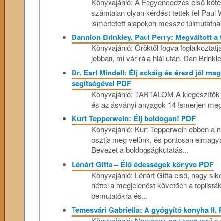
Könyvajánló: A Fegyencedzés első köte
számtalan olyan kérdést tettek fel Paul
ismertetett alapokon messze túlmutatnak
Dannion Brinkley, Paul Perry: Megváltott a
Könyvajánló: Öröktől fogva foglalkoztatja
jobban, mi vár rá a hlál után. Dan Brinkle
Dr. Earl Mindell: Élj sokáig és érezd jól m
segítségével PDF
Könyvajánló: TARTALOM A kiegészítők – 
és az ásványi anyagok 14 Ismerjen meg 
Kurt Tepperwein: Élj boldogan! PDF
Könyvajánló: Kurt Tepperwein ebben a mű
osztja meg velünk, és pontosan elmagy
Bevezet a boldogságkutatás...
Lénárt Gitta – Élő édességek könyve PDF
Könyvajánló: Lénárt Gitta első, nagy sik
héttel a megjelenést követően a toplisták 
bemutatókra és...
Temesvári Gabriella: A gyógyító konyha II.
Könyvajánló: Nemcsak egy egyszerű sza