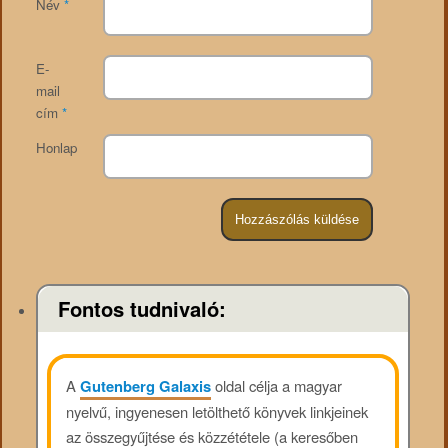
Név
*
E-
mail
cím
*
Honlap
Fontos tudnivaló:
A
Gutenberg Galaxis
oldal célja a magyar
nyelvű, ingyenesen letölthető könyvek linkjeinek
az összegyűjtése és közzététele (a keresőben