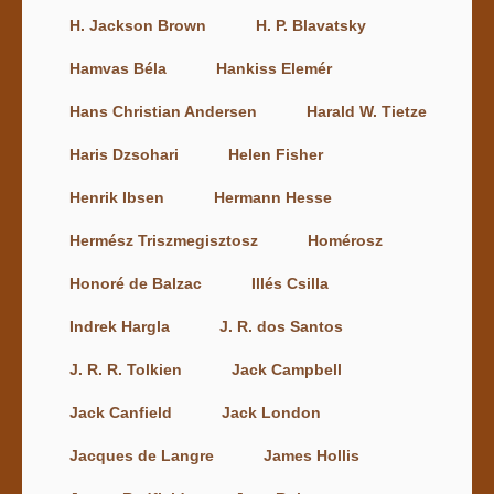
H. Jackson Brown
H. P. Blavatsky
Hamvas Béla
Hankiss Elemér
Hans Christian Andersen
Harald W. Tietze
Haris Dzsohari
Helen Fisher
Henrik Ibsen
Hermann Hesse
Hermész Triszmegisztosz
Homérosz
Honoré de Balzac
Illés Csilla
Indrek Hargla
J. R. dos Santos
J. R. R. Tolkien
Jack Campbell
Jack Canfield
Jack London
Jacques de Langre
James Hollis