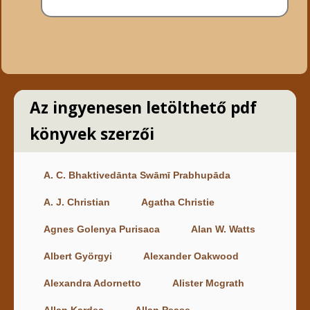
Az ingyenesen letölthető pdf
könyvek szerzői
A. C. Bhaktivedānta Swāmī Prabhupāda
A. J. Christian
Agatha Christie
Agnes Golenya Purisaca
Alan W. Watts
Albert Györgyi
Alexander Oakwood
Alexandra Adornetto
Alister Mcgrath
Allan Kardec
Allan Pease