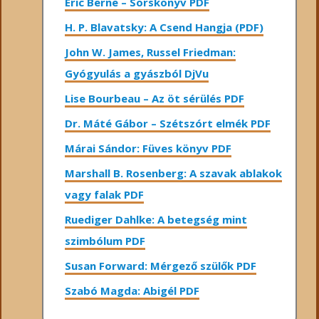
Eric Berne – Sorskönyv PDF
H. P. Blavatsky: A Csend Hangja (PDF)
John W. James, Russel Friedman:
Gyógyulás a gyászból DjVu
Lise Bourbeau – Az öt sérülés PDF
Dr. Máté Gábor – Szétszórt elmék PDF
Márai Sándor: Füves könyv PDF
Marshall B. Rosenberg: A szavak ablakok
vagy falak PDF
Ruediger Dahlke: A betegség mint
szimbólum PDF
Susan Forward: Mérgező szülők PDF
Szabó Magda: Abigél PDF