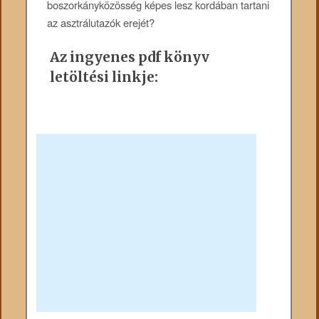
boszorkányközösség képes lesz kordában tartani
az asztrálutazók erejét?
Az ingyenes pdf könyv
letöltési linkje: