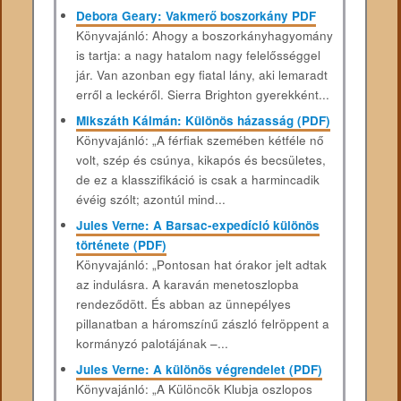
Debora Geary: Vakmerő ​boszorkány PDF
Könyvajánló: Ahogy ​a boszorkányhagyomány
is tartja: a nagy hatalom nagy felelősséggel
jár. Van azonban egy fiatal lány, aki lemaradt
erről a leckéről. Sierra Brighton gyerekként...
Mikszáth Kálmán: Különös házasság (PDF)
Könyvajánló: „A férfiak szemében kétféle nő
volt, szép és csúnya, kikapós és becsületes,
de ez a klasszifikáció is csak a harmincadik
évéig szólt; azontúl mind...
Jules Verne: A Barsac-expedíció különös
története (PDF)
Könyvajánló: „Pontosan hat órakor jelt adtak
az indulásra. A karaván menetoszlopba
rendeződött. És abban az ünnepélyes
pillanatban a háromszínű zászló felröppent a
kormányzó palotájának –...
Jules Verne: A különös végrendelet (PDF)
Könyvajánló: „A Különcök Klubja oszlopos