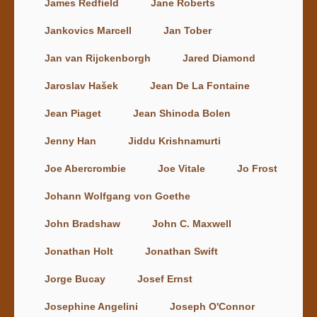
James Redfield
Jane Roberts
Jankovics Marcell
Jan Tober
Jan van Rijckenborgh
Jared Diamond
Jaroslav Hašek
Jean De La Fontaine
Jean Piaget
Jean Shinoda Bolen
Jenny Han
Jiddu Krishnamurti
Joe Abercrombie
Joe Vitale
Jo Frost
Johann Wolfgang von Goethe
John Bradshaw
John C. Maxwell
Jonathan Holt
Jonathan Swift
Jorge Bucay
Josef Ernst
Josephine Angelini
Joseph O'Connor