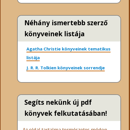
Néhány ismertebb szerző
könyveinek listája
Agatha Christie könyveinek tematikus
listája
J. R. R. Tolkien könyveinek sorrendje
Segíts nekünk új pdf
könyvek felkutatásában!
Az oldal tartalma természetes módon