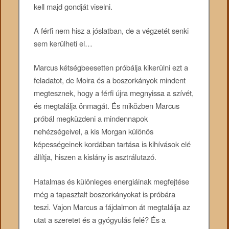
kell majd gondját viselni.
A férfi nem hisz a jóslatban, de a végzetét senki
sem kerülheti el…
Marcus kétségbeesetten próbálja kikerülni ezt a
feladatot, de Moira és a boszorkányok mindent
megtesznek, hogy a férfi újra megnyissa a szívét,
és megtalálja önmagát. És miközben Marcus
próbál megküzdeni a mindennapok
nehézségeivel, a kis Morgan különös
képességeinek kordában tartása is kihívások elé
állítja, hiszen a kislány is asztrálutazó.
Hatalmas és különleges energiáinak megfejtése
még a tapasztalt boszorkányokat is próbára
teszi. Vajon Marcus a fájdalmon át megtalálja az
utat a szeretet és a gyógyulás felé? És a