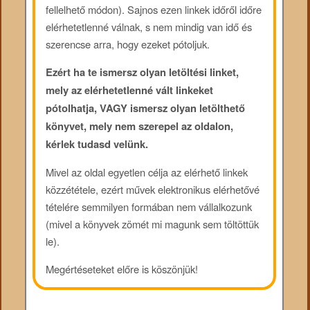
fellelhető módon). Sajnos ezen linkek időről időre
elérhetetlenné válnak, s nem mindig van idő és
szerencse arra, hogy ezeket pótoljuk.
Ezért ha te ismersz olyan letöltési linket,
mely az elérhetetlenné vált linkeket
pótolhatja, VAGY ismersz olyan letölthető
könyvet, mely nem szerepel az oldalon,
kérlek tudasd velünk.
Mivel az oldal egyetlen célja az elérhető linkek
közzététele, ezért művek elektronikus elérhetővé
tételére semmilyen formában nem vállalkozunk
(mivel a könyvek zömét mi magunk sem töltöttük
le).
Megértéseteket előre is köszönjük!