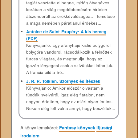
tagját vesztette el benne, midőn ötvenéves
korában a világ megdöbbenésére hirtelen
átszenderült az örökkévalóságba… Temetése
a maga nemében páratlanul érdekes...
Antoine de Saint-Exupéry: A kis herceg
(PDF)
Könyvajánló: Egy aranyhajú kisfiú bolygóról
bolygóra vándorol, rácsodálkozik a felnőttek
furcsa világára, és megtanulja, hogy az
igazán lényegest csak a szívünkkel láthatjuk.
A francia pilóta-író...
J. R. R. Tolkien: Szörnyek és Ítészek
Könyvajánló: Amikor először olvastam a
tündék nyelvéről, igaz elég fiatalon, nem
nagyon értettem, hogy ez miért olyan fontos.
Nekem elég lett volna annyi, hogy beszéltek...
A könyv témakörei:
Fantasy könyvek
Ifjúsági
irodalom