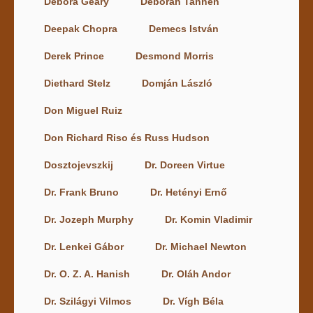
Debora Geary
Deborah Tannen
Deepak Chopra
Demecs István
Derek Prince
Desmond Morris
Diethard Stelz
Domján László
Don Miguel Ruiz
Don Richard Riso és Russ Hudson
Dosztojevszkij
Dr. Doreen Virtue
Dr. Frank Bruno
Dr. Hetényi Ernő
Dr. Jozeph Murphy
Dr. Komin Vladimir
Dr. Lenkei Gábor
Dr. Michael Newton
Dr. O. Z. A. Hanish
Dr. Oláh Andor
Dr. Szilágyi Vilmos
Dr. Vígh Béla