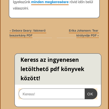
Igyekszünk
minden megkeresésre
rövid időn belül
válaszolni.
«
Debora Geary: Vakmerő ​
Erika Johansen: Tear ​
boszorkány PDF
királynője PDF
»
Keress az ingyenesen
letölthető pdf könyvek
között!
OK