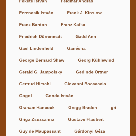
Fekete István
Feldmár András
Ferencsik István
Frank J. Kinslow
Franz Bardon
Franz Kafka
Friedrich Dürrenmatt
Gadd Ann
Gael Lindenfield
Ganésha
George Bernard Shaw
Georg Kühlewind
Gerald G. Jampolsky
Gerlinde Ortner
Gertrud Hirschi
Giovanni Boccaccio
Gogol
Gonda István
Graham Hancock
Gregg Braden
gri
Griga Zsuzsanna
Gustave Flaubert
Guy de Maupassant
Gárdonyi Géza