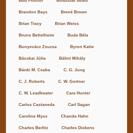
Bob Proctor
Boldizsár Ildikó
Brandon Bays
Brené Brown
Brian Tracy
Brian Weiss
Bruno Bettelheim
Buda Béla
Bunyevácz Zsuzsa
Byron Katie
Bácskai Júlia
Bálint Mihály
Bánki M. Csaba
C. G. Jung
C. J. Roberts
C. W. Gortner
C. W. Leadbeater
Cara Hunter
Carlos Castaneda
Carl Sagan
Caroline Myss
Chanda Hahn
Charles Berlitz
Charles Dickens