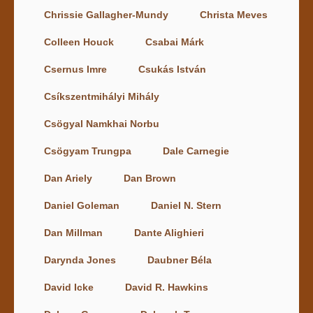
Chrissie Gallagher-Mundy
Christa Meves
Colleen Houck
Csabai Márk
Csernus Imre
Csukás István
Csíkszentmihályi Mihály
Csögyal Namkhai Norbu
Csögyam Trungpa
Dale Carnegie
Dan Ariely
Dan Brown
Daniel Goleman
Daniel N. Stern
Dan Millman
Dante Alighieri
Darynda Jones
Daubner Béla
David Icke
David R. Hawkins