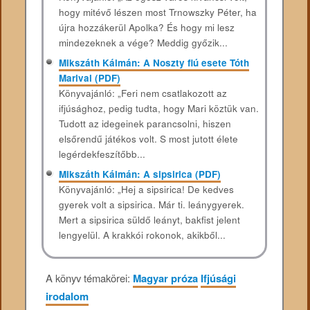
hogy mitévő lészen most Trnowszky Péter, ha
újra hozzákerül Apolka? És hogy mi lesz
mindezeknek a vége? Meddig győzik...
Mikszáth Kálmán: A Noszty fiú esete Tóth
Marival (PDF)
Könyvajánló: „Feri nem csatlakozott az
ifjúsághoz, pedig tudta, hogy Mari köztük van.
Tudott az idegeinek parancsolni, hiszen
elsőrendű játékos volt. S most jutott élete
legérdekfeszítőbb...
Mikszáth Kálmán: A sipsirica (PDF)
Könyvajánló: „Hej a sipsirica! De kedves
gyerek volt a sipsirica. Már ti. leánygyerek.
Mert a sipsirica süldő leányt, bakfist jelent
lengyelül. A krakkói rokonok, akikből...
A könyv témakörei:
Magyar próza
Ifjúsági
irodalom