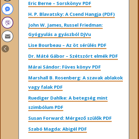
Eric Berne – Sorskönyv PDF
H. P. Blavatsky: A Csend Hangja (PDF)
John W. James, Russel Friedman:
Gyógyulás a gyászból DjVu
Lise Bourbeau – Az öt sérülés PDF
Dr. Máté Gábor – Szétszórt elmék PDF
Márai Sándor: Füves könyv PDF
Marshall B. Rosenberg: A szavak ablakok
vagy falak PDF
Ruediger Dahlke: A betegség mint
szimbólum PDF
Susan Forward: Mérgező szülők PDF
Szabó Magda: Abigél PDF