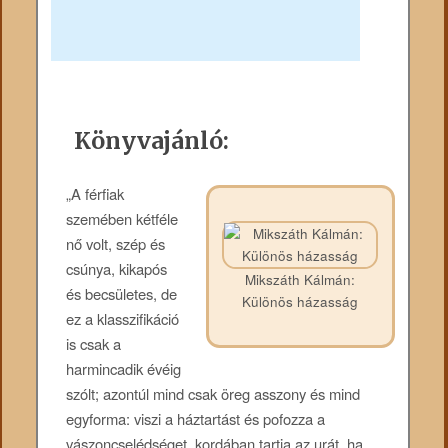
Könyvajánló:
„A férfiak
szemében kétféle
nő volt, szép és
csúnya, kikapós
Mikszáth Kálmán:
és becsületes, de
Különös házasság
ez a klasszifikáció
is csak a
harmincadik évéig
szólt; azontúl mind csak öreg asszony és mind
egyforma: viszi a háztartást és pofozza a
vászoncselédséget, kordában tartja az urát, ha