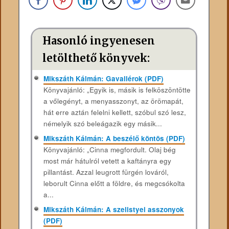
Hasonló ingyenesen
letölthető könyvek:
Mikszáth Kálmán: Gavallérok (PDF)
Könyvajánló: „Egyik is, másik is felköszöntötte
a vőlegényt, a menyasszonyt, az örömapát,
hát erre aztán felelni kellett, szóbul szó lesz,
némelyik szó beleágazik egy másik...
Mikszáth Kálmán: A beszélő köntös (PDF)
Könyvajánló: „Cinna megfordult. Olaj bég
most már hátulról vetett a kaftányra egy
pillantást. Azzal leugrott fürgén lováról,
leborult Cinna előtt a földre, és megcsókolta
a...
Mikszáth Kálmán: A szelistyei asszonyok
(PDF)