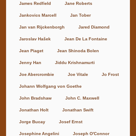
James Redfield
Jane Roberts
Jankovics Marcell
Jan Tober
Jan van Rijckenborgh
Jared Diamond
Jaroslav Hašek
Jean De La Fontaine
Jean Piaget
Jean Shinoda Bolen
Jenny Han
Jiddu Krishnamurti
Joe Abercrombie
Joe Vitale
Jo Frost
Johann Wolfgang von Goethe
John Bradshaw
John C. Maxwell
Jonathan Holt
Jonathan Swift
Jorge Bucay
Josef Ernst
Josephine Angelini
Joseph O'Connor