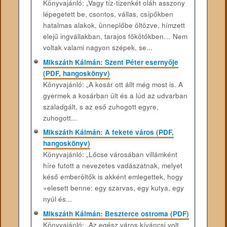
Könyvajánló: „Vagy tíz-tizenkét oláh asszony
lépegetett be, csontos, vállas, csípőkben
hatalmas alakok, ünneplőbe öltözve, hímzett
elejű ingvállakban, tarajos főkötőkben… Nem
voltak valami nagyon szépek, se...
Mikszáth Kálmán: Szent Péter esernyője
(PDF, hangoskönyv)
Könyvajánló: „A kosár ott állt még most is. A
gyermek a kosárban ült és a lúd az udvarban
szaladgált, s az eső zuhogott egyre,
zuhogott...
Mikszáth Kálmán: A fekete város (PDF,
hangoskönyv)
Könyvajánló: „Lőcse városában villámként
híre futott a nevezetes vadászatnak, melyet
késő emberöltők is akként emlegettek, hogy
»elesett benne: egy szarvas, egy kutya, egy
nyúl és...
Mikszáth Kálmán: Beszterce ostroma (PDF)
Könyvajánló: „Az egész város kíváncsi volt,