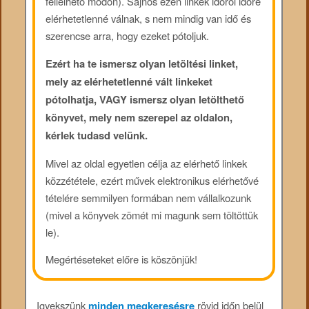
fellelhető módon). Sajnos ezen linkek időről időre
elérhetetlenné válnak, s nem mindig van idő és
szerencse arra, hogy ezeket pótoljuk.
Ezért ha te ismersz olyan letöltési linket,
mely az elérhetetlenné vált linkeket
pótolhatja, VAGY ismersz olyan letölthető
könyvet, mely nem szerepel az oldalon,
kérlek tudasd velünk.
Mivel az oldal egyetlen célja az elérhető linkek
közzététele, ezért művek elektronikus elérhetővé
tételére semmilyen formában nem vállalkozunk
(mivel a könyvek zömét mi magunk sem töltöttük
le).
Megértéseteket előre is köszönjük!
Igyekszünk
minden megkeresésre
rövid időn belül