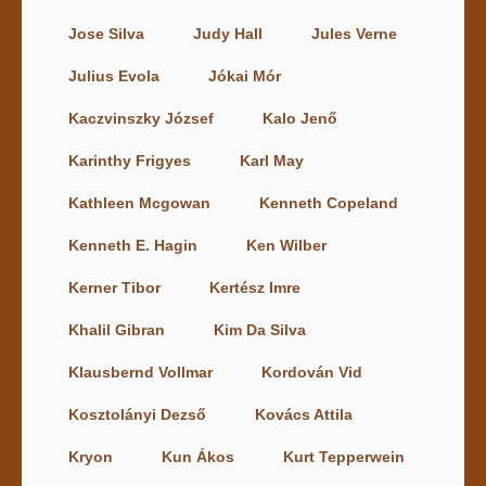
Jose Silva
Judy Hall
Jules Verne
Julius Evola
Jókai Mór
Kaczvinszky József
Kalo Jenő
Karinthy Frigyes
Karl May
Kathleen Mcgowan
Kenneth Copeland
Kenneth E. Hagin
Ken Wilber
Kerner Tibor
Kertész Imre
Khalil Gibran
Kim Da Silva
Klausbernd Vollmar
Kordován Vid
Kosztolányi Dezső
Kovács Attila
Kryon
Kun Ákos
Kurt Tepperwein