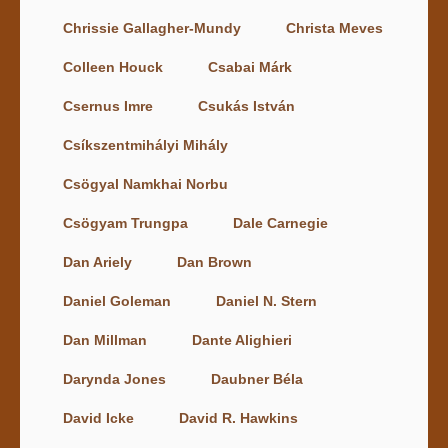
Chrissie Gallagher-Mundy
Christa Meves
Colleen Houck
Csabai Márk
Csernus Imre
Csukás István
Csíkszentmihályi Mihály
Csögyal Namkhai Norbu
Csögyam Trungpa
Dale Carnegie
Dan Ariely
Dan Brown
Daniel Goleman
Daniel N. Stern
Dan Millman
Dante Alighieri
Darynda Jones
Daubner Béla
David Icke
David R. Hawkins