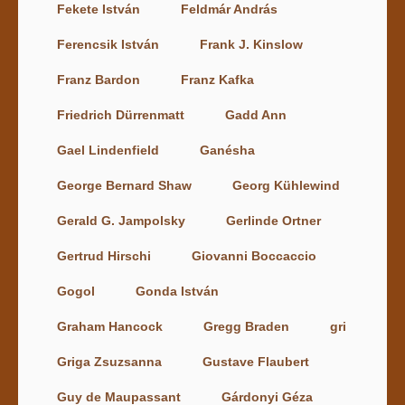
Fekete István
Feldmár András
Ferencsik István
Frank J. Kinslow
Franz Bardon
Franz Kafka
Friedrich Dürrenmatt
Gadd Ann
Gael Lindenfield
Ganésha
George Bernard Shaw
Georg Kühlewind
Gerald G. Jampolsky
Gerlinde Ortner
Gertrud Hirschi
Giovanni Boccaccio
Gogol
Gonda István
Graham Hancock
Gregg Braden
gri
Griga Zsuzsanna
Gustave Flaubert
Guy de Maupassant
Gárdonyi Géza