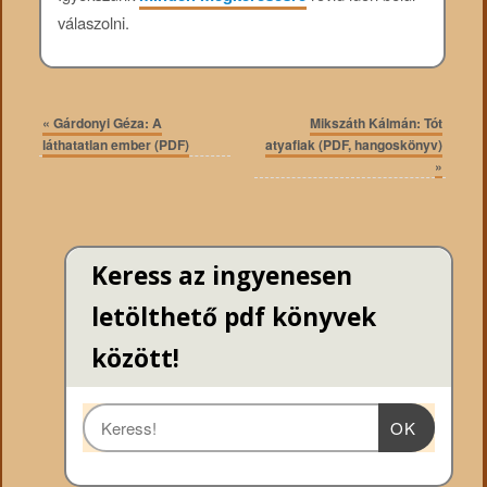
válaszolni.
«
Gárdonyi Géza: A
Mikszáth Kálmán: Tót
láthatatlan ember (PDF)
atyafiak (PDF, hangoskönyv)
»
Keress az ingyenesen
letölthető pdf könyvek
között!
OK