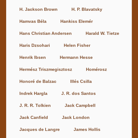
H. Jackson Brown
H. P. Blavatsky
Hamvas Béla
Hankiss Elemér
Hans Christian Andersen
Harald W. Tietze
Haris Dzsohari
Helen Fisher
Henrik Ibsen
Hermann Hesse
Hermész Triszmegisztosz
Homérosz
Honoré de Balzac
Illés Csilla
Indrek Hargla
J. R. dos Santos
J. R. R. Tolkien
Jack Campbell
Jack Canfield
Jack London
Jacques de Langre
James Hollis