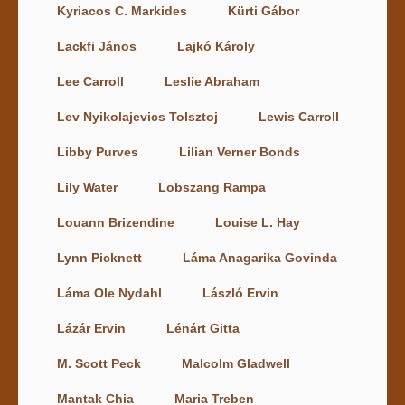
Kyriacos C. Markides
Kürti Gábor
Lackfi János
Lajkó Károly
Lee Carroll
Leslie Abraham
Lev Nyikolajevics Tolsztoj
Lewis Carroll
Libby Purves
Lilian Verner Bonds
Lily Water
Lobszang Rampa
Louann Brizendine
Louise L. Hay
Lynn Picknett
Láma Anagarika Govinda
Láma Ole Nydahl
László Ervin
Lázár Ervin
Lénárt Gitta
M. Scott Peck
Malcolm Gladwell
Mantak Chia
Maria Treben