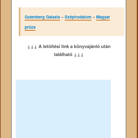
Gutenberg Galaxis
»
Szépirodalom
»
Magyar
próza
↓↓↓ A letöltési link a könyvajánló után
található ↓↓↓