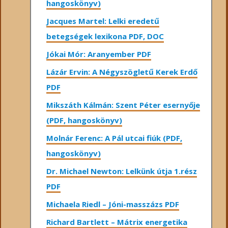
hangoskönyv)
Jacques Martel: Lelki eredetű
betegségek lexikona PDF, DOC
Jókai Mór: Aranyember PDF
Lázár Ervin: A Négyszögletű Kerek Erdő
PDF
Mikszáth Kálmán: Szent Péter esernyője
(PDF, hangoskönyv)
Molnár Ferenc: A Pál utcai fiúk (PDF,
hangoskönyv)
Dr. Michael Newton: Lelkünk útja 1.rész
PDF
Michaela Riedl – Jóni-masszázs PDF
Richard Bartlett – Mátrix energetika