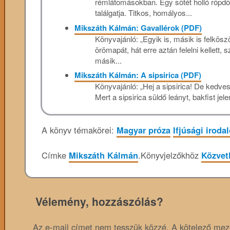
rémlátomásokban. Egy sötét holló röpdös
találgatja. Titkos, homályos...
Mikszáth Kálmán: Gavallérok (PDF)
Könyvajánló: „Egyik is, másik is felkös
örömapát, hát erre aztán felelni kellett,
másik...
Mikszáth Kálmán: A sipsirica (PDF)
Könyvajánló: „Hej a sipsirica! De kedves 
Mert a sipsirica süldő leányt, bakfist jele
A könyv témakörei:
Magyar próza
Ifjúsági iroda
Címke
Mikszáth Kálmán
.
Könyvjelzőkhöz
Közvetl
Vélemény, hozzászólás?
Az e-mail címet nem tesszük közzé.
A kötelező me