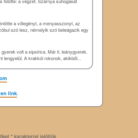
 fölötte: a végzet. Szárnya suhogását
zöntötte a vőlegényt, a menyasszonyt, az
 szóbul szó lesz, némelyik szó beleágazik egy
gyerek volt a sipsirica. Már ti. leánygyerek.
nt lengyelül. A krakkói rokonok, akikből...
lom
en link
.
zőket
*
karakterrel jelöltük