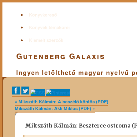
Könyvkereső
Könyvek témakörei
Kiemelt szerzők
Gutenberg Galaxis
Ingyen letölthető magyar nyelvű 
«
Mikszáth Kálmán: A beszélő köntös (PDF)
Mikszáth Kálmán: Akli Miklós (PDF)
»
Mikszáth Kálmán: Beszterce ostroma (