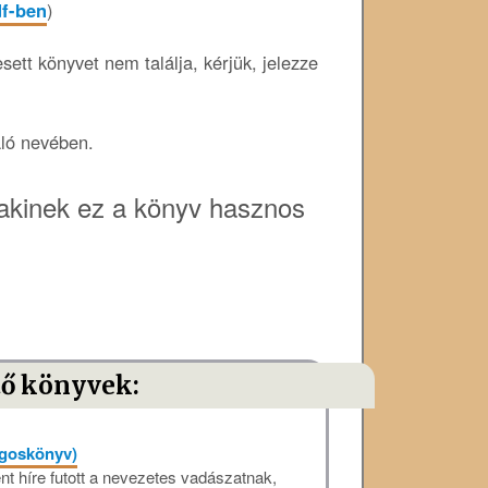
df-ben
)
ett könyvet nem találja, kérjük, jelezze
áló nevében.
akinek ez a könyv hasznos
tő könyvek:
ngoskönyv)
t híre futott a nevezetes vadászatnak,