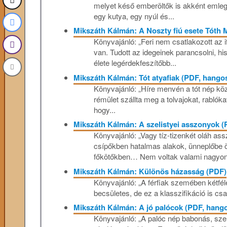
melyet késő emberöltők is akként emleg
egy kutya, egy nyúl és...
Mikszáth Kálmán: A Noszty fiú esete Tóth M
Könyvajánló: „Feri nem csatlakozott az i
van. Tudott az idegeinek parancsolni, his
élete legérdekfeszítőbb...
Mikszáth Kálmán: Tót atyafiak (PDF, hango
Könyvajánló: „Híre menvén a tót nép kö
rémület szállta meg a tolvajokat, rablók
hogy...
Mikszáth Kálmán: A szelistyei asszonyok (
Könyvajánló: „Vagy tíz-tizenkét oláh ass
csípőkben hatalmas alakok, ünneplőbe ölt
főkötőkben… Nem voltak valami nagyon 
Mikszáth Kálmán: Különös házasság (PDF)
Könyvajánló: „A férfiak szemében kétfél
becsületes, de ez a klasszifikáció is csa
Mikszáth Kálmán: A jó palócok (PDF, hang
Könyvajánló: „A palóc nép babonás, szer