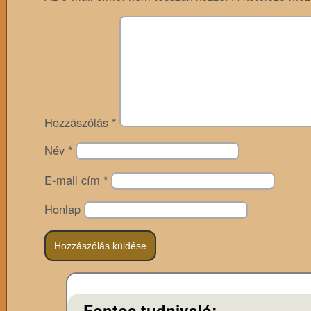
Hozzászólás
*
Név
*
E-mail cím
*
Honlap
Fontos tudnivaló: