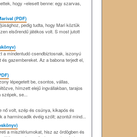
ettek, hogy »elesett benne: egy szarvas,
arival (PDF)
fjúsághoz, pedig tudta, hogy Mari köztük
zen elsőrendű játékos volt. S most jutott
skönyv)
zt a mindentudó csendbiztosnak, iszonyú
at és gazembereket. Az a babona terjedt el,
PDF)
zony lépegetett be, csontos, vállas,
özve, hímzett elejű ingvállakban, tarajos
szépek, se...
e nő volt, szép és csúnya, kikapós és
k a harmincadik évéig szólt; azontúl mind...
oskönyv)
eti a misztériumokat, hisz az ördögben és