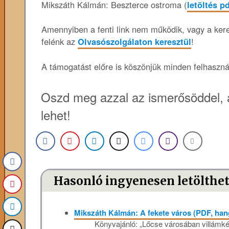
Mikszáth Kálmán: Beszterce ostroma (
letöltés p
Amennyiben a fenti link nem működik, vagy a keres
felénk az
Olvasószolgálaton keresztül
!
A támogatást előre is köszönjük minden felhaszn
Oszd meg azzal az ismerősöddel, 
lehet!
Hasonló ingyenesen letölthe
Mikszáth Kálmán: A fekete város (PDF, ha
Könyvajánló: „Lőcse városában villámkén