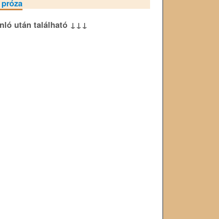
 próza
ánló után található ↓↓↓