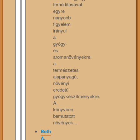
térhódításával
egyre
nagyobb
figyelem
irányul
a
gyógy-
és
aromanövényekre,
a
természetes
alapanyagú,
növényi
eredetű
gyógykészítményekre.
A
könyvben
bemutatott
növények...
Beth
A.