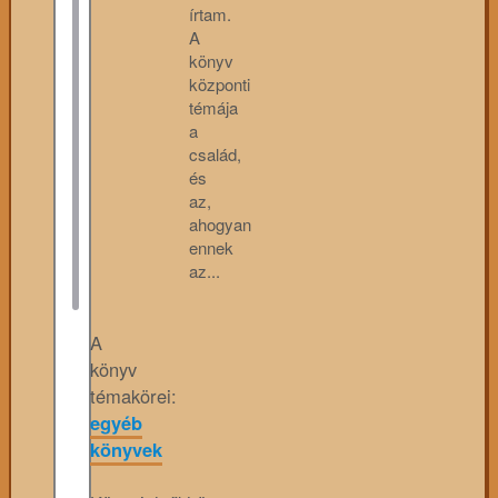
írtam.
A
könyv
központi
témája
a
család,
és
az,
ahogyan
ennek
az...
A
könyv
témakörei:
egyéb
könyvek