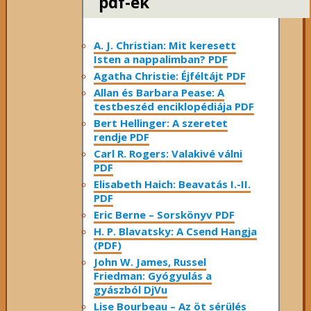
pdf-ek
A. J. Christian: Mit keresett
Isten a nappalimban? PDF
Agatha Christie: Éjféltájt PDF
Allan és Barbara Pease: A
testbeszéd enciklopédiája PDF
Bert Hellinger: A ​szeretet
rendje PDF
Carl R. Rogers: Valakivé válni
PDF
Elisabeth Haich: Beavatás I.-II.
PDF
Eric Berne – Sorskönyv PDF
H. P. Blavatsky: A Csend Hangja
(PDF)
John W. James, Russel
Friedman: Gyógyulás a
gyászból DjVu
Lise Bourbeau – Az öt sérülés