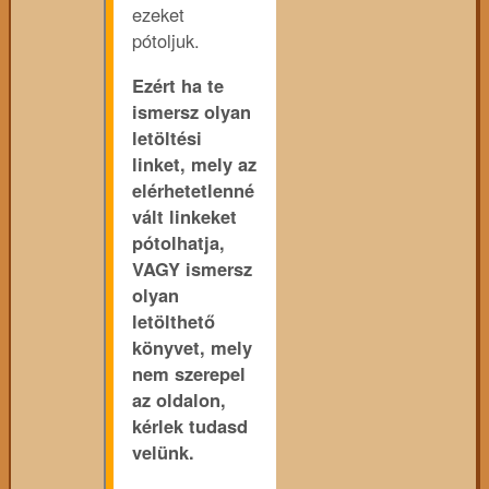
ezeket
pótoljuk.
Ezért ha te
ismersz olyan
letöltési
linket, mely az
elérhetetlenné
vált linkeket
pótolhatja,
VAGY ismersz
olyan
letölthető
könyvet, mely
nem szerepel
az oldalon,
kérlek tudasd
velünk.