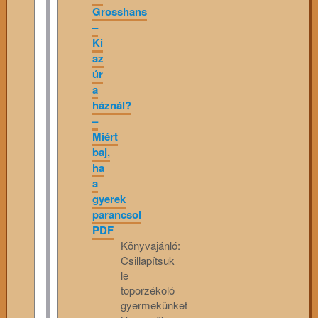
Grosshans
–
Ki
az
úr
a
háznál?
–
Miért
baj,
ha
a
gyerek
parancsol
PDF
Könyvajánló:
Csillapítsuk
le
toporzékoló
gyermekünket