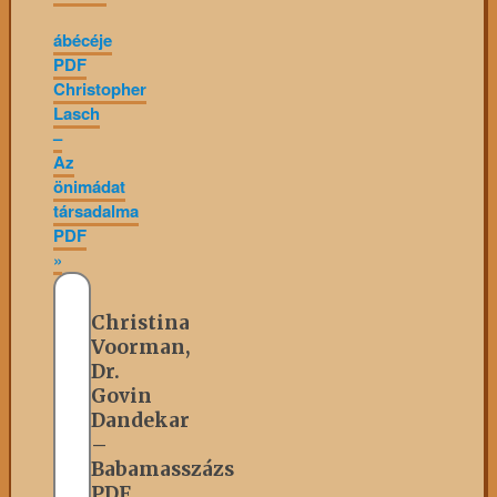
ábécéje
PDF
Christopher
Lasch
–
Az
önimádat
társadalma
PDF
»
Christina
Voorman,
Dr.
Govin
Dandekar
–
Babamasszázs
PDF