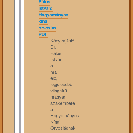
Pálos
István:
Hagyományos
kínai
orvoslás
PDF
Könyvajánló:
Dr.
Pálos
István
a
ma
élő,
legjelesebb
világhírű
magyar
szakembere
a
Hagyományos
Kínai
Orvoslásnak.