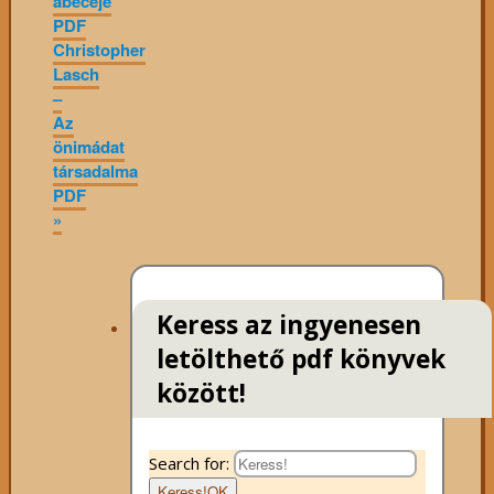
ábécéje
PDF
Christopher
Lasch
–
Az
önimádat
társadalma
PDF
»
Keress az ingyenesen
letölthető pdf könyvek
között!
Search for:
Keress!
OK