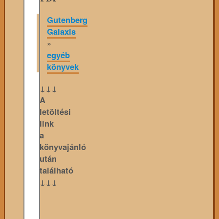
Gutenberg
Galaxis
»
egyéb
könyvek
↓↓↓
A
letöltési
link
a
könyvajánló
után
található
↓↓↓