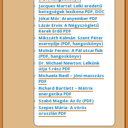
Jacques Martel: Lelki eredetű
betegségek lexikona PDF, DOC
Jókai Mór: Aranyember PDF
Lázár Ervin: A Négyszögletű
Kerek Erdő PDF
Mikszáth Kálmán: Szent Péter
esernyője (PDF, hangoskönyv)
Molnár Ferenc: A Pál utcai fiúk
(PDF, hangoskönyv)
Dr. Michael Newton: Lelkünk
útja 1.rész PDF
Michaela Riedl – Jóni-masszázs
PDF
Richard Bartlett – Mátrix
energetika PDF
Szabó Magda: Az őz (PDF)
Szepes Mária- A vörös
oroszlán PDF