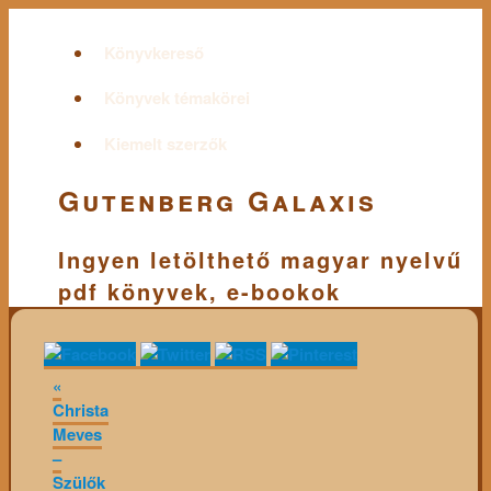
Könyvkereső
Könyvek témakörei
Kiemelt szerzők
Gutenberg Galaxis
Ingyen letölthető magyar nyelvű
pdf könyvek, e-bookok
«
Christa
Meves
–
Szülők