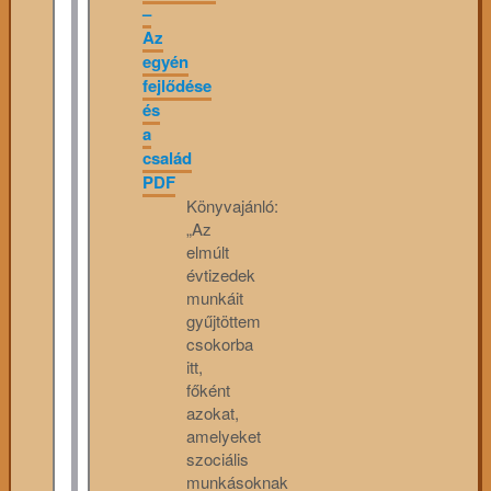
–
Az
egyén
fejlődése
és
a
család
PDF
Könyvajánló:
„Az
elmúlt
évtizedek
munkáit
gyűjtöttem
csokorba
itt,
főként
azokat,
amelyeket
szociális
munkásoknak