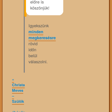
előre is
köszönjük!
Igyekszünk
minden
megkeresésre
rövid
időn
belül
válaszolni.
«
Christa
Meves
–
Szülők