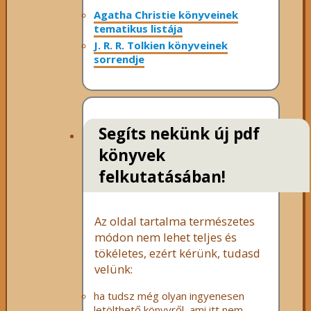
Agatha Christie könyveinek
tematikus listája
J. R. R. Tolkien könyveinek
sorrendje
Segíts nekünk új pdf
könyvek
felkutatásában!
Az oldal tartalma természetes
módon nem lehet teljes és
tökéletes, ezért kérünk, tudasd
velünk:
ha tudsz még olyan ingyenesen
letölthető könyvről, ami itt nem