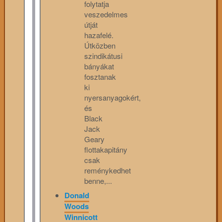
folytatja
veszedelmes
útját
hazafelé.
Útközben
szindikátusi
bányákat
fosztanak
ki
nyersanyagokért,
és
Black
Jack
Geary
flottakapitány
csak
reménykedhet
benne,...
Donald
Woods
Winnicott