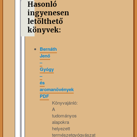
Hasonló
ingyenesen
letölthető
könyvek:
Bernáth
Jenő
–
Gyógy
–
és
aromanövények
PDF
Könyvajánló:
A
tudományos
alapokra
helyezett
természetgyógyászat