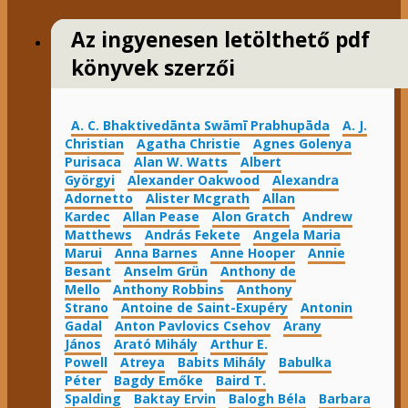
Az ingyenesen letölthető pdf
könyvek szerzői
A. C. Bhaktivedānta Swāmī Prabhupāda
A. J.
Christian
Agatha Christie
Agnes Golenya
Purisaca
Alan W. Watts
Albert
Györgyi
Alexander Oakwood
Alexandra
Adornetto
Alister Mcgrath
Allan
Kardec
Allan Pease
Alon Gratch
Andrew
Matthews
András Fekete
Angela Maria
Marui
Anna Barnes
Anne Hooper
Annie
Besant
Anselm Grün
Anthony de
Mello
Anthony Robbins
Anthony
Strano
Antoine de Saint-Exupéry
Antonin
Gadal
Anton Pavlovics Csehov
Arany
János
Arató Mihály
Arthur E.
Powell
Atreya
Babits Mihály
Babulka
Péter
Bagdy Emőke
Baird T.
Spalding
Baktay Ervin
Balogh Béla
Barbara