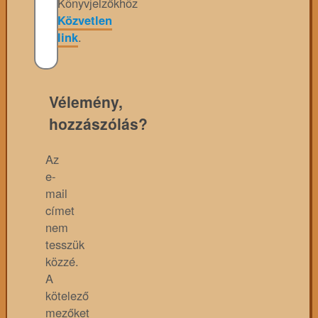
Könyvjelzőkhöz
Közvetlen
link
.
Vélemény,
hozzászólás?
Az
e-
mail
címet
nem
tesszük
közzé.
A
kötelező
mezőket