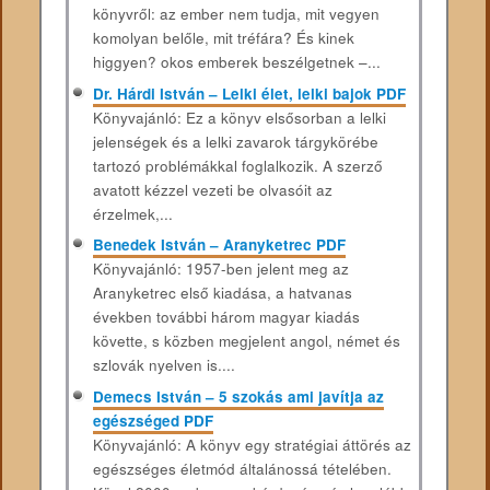
könyvről: az ember nem tudja, mit vegyen
komolyan belőle, mit tréfára? És kinek
higgyen? okos emberek beszélgetnek –...
Dr. Hárdi István – Lelki élet, lelki bajok PDF
Könyvajánló: Ez a könyv elsősorban a lelki
jelenségek és a lelki zavarok tárgykörébe
tartozó problémákkal foglalkozik. A szerző
avatott kézzel vezeti be olvasóit az
érzelmek,...
Benedek István – Aranyketrec PDF
Könyvajánló: 1957-ben jelent meg az
Aranyketrec első kiadása, a hatvanas
években további három magyar kiadás
követte, s közben megjelent angol, német és
szlovák nyelven is....
Demecs István – 5 szokás ami javítja az
egészséged PDF
Könyvajánló: A könyv egy stratégiai áttörés az
egészséges életmód általánossá tételében.