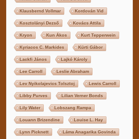
Klausbernd Vollmar
Kordován Vid
Kosztolányi Dezső
Kovács Attila
Kryon
Kun Ákos
Kurt Tepperwein
Kyriacos C. Markides
Kürti Gábor
Lackfi János
Lajkó Károly
Lee Carroll
Leslie Abraham
Lev Nyikolajevics Tolsztoj
Lewis Carroll
Libby Purves
Lilian Verner Bonds
Lily Water
Lobszang Rampa
Louann Brizendine
Louise L. Hay
Lynn Picknett
Láma Anagarika Govinda