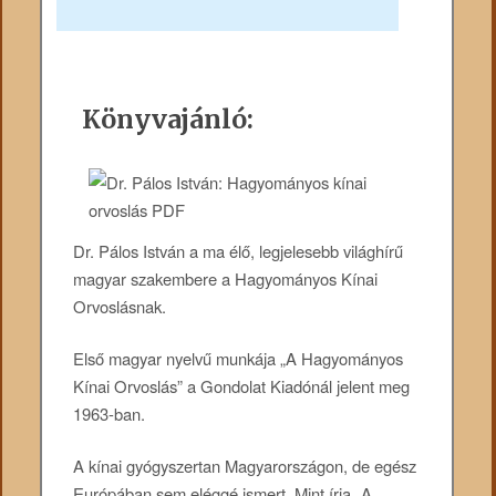
Könyvajánló:
Dr. Pálos István a ma élő, legjelesebb világhírű
magyar szakembere a Hagyományos Kínai
Orvoslásnak.
Első magyar nyelvű munkája „A Hagyományos
Kínai Orvoslás” a Gondolat Kiadónál jelent meg
1963-ban.
A kínai gyógyszertan Magyarországon, de egész
Európában sem eléggé ismert. Mint írja „A