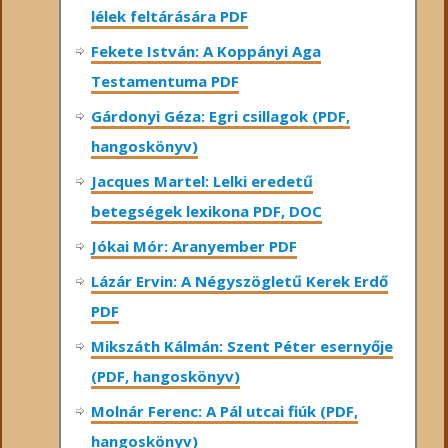
lélek feltárására PDF
Fekete István: A Koppányi Aga
Testamentuma PDF
Gárdonyi Géza: Egri csillagok (PDF,
hangoskönyv)
Jacques Martel: Lelki eredetű
betegségek lexikona PDF, DOC
Jókai Mór: Aranyember PDF
Lázár Ervin: A Négyszögletű Kerek Erdő
PDF
Mikszáth Kálmán: Szent Péter esernyője
(PDF, hangoskönyv)
Molnár Ferenc: A Pál utcai fiúk (PDF,
hangoskönyv)