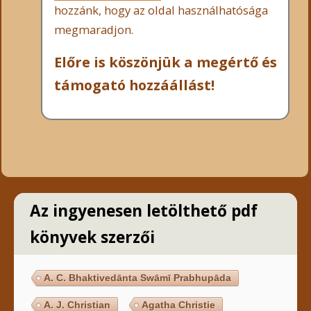
hozzánk, hogy az oldal használhatósága
megmaradjon.
Előre is köszönjük a megértő és
támogató hozzáállást!
Az ingyenesen letölthető pdf
könyvek szerzői
A. C. Bhaktivedānta Swāmī Prabhupāda
A. J. Christian
Agatha Christie