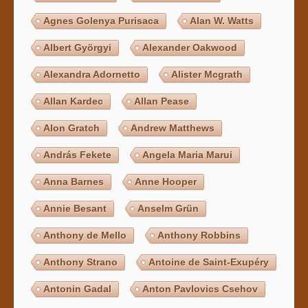
Agnes Golenya Purisaca
Alan W. Watts
Albert Györgyi
Alexander Oakwood
Alexandra Adornetto
Alister Mcgrath
Allan Kardec
Allan Pease
Alon Gratch
Andrew Matthews
András Fekete
Angela Maria Marui
Anna Barnes
Anne Hooper
Annie Besant
Anselm Grün
Anthony de Mello
Anthony Robbins
Anthony Strano
Antoine de Saint-Exupéry
Antonin Gadal
Anton Pavlovics Csehov