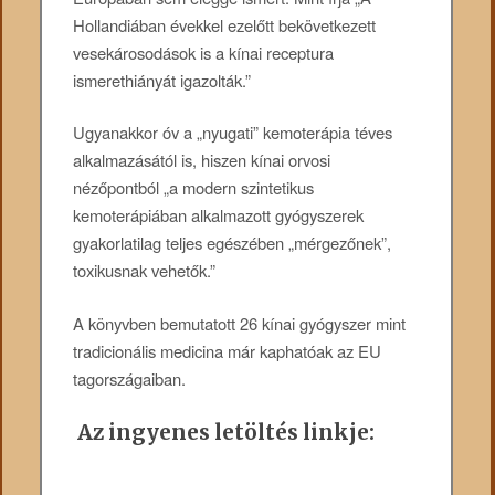
Hollandiában évekkel ezelőtt bekövetkezett
vesekárosodások is a kínai receptura
ismerethiányát igazolták.”
Ugyanakkor óv a „nyugati” kemoterápia téves
alkalmazásától is, hiszen kínai orvosi
nézőpontból „a modern szintetikus
kemoterápiában alkalmazott gyógyszerek
gyakorlatilag teljes egészében „mérgezőnek”,
toxikusnak vehetők.”
A könyvben bemutatott 26 kínai gyógyszer mint
tradicionális medicina már kaphatóak az EU
tagországaiban.
Az ingyenes letöltés linkje: