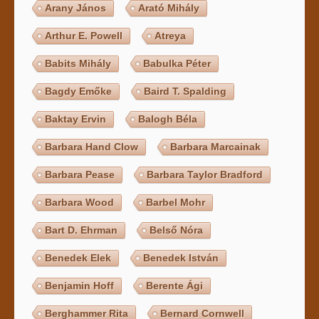
Arany János
Arató Mihály
Arthur E. Powell
Atreya
Babits Mihály
Babulka Péter
Bagdy Emőke
Baird T. Spalding
Baktay Ervin
Balogh Béla
Barbara Hand Clow
Barbara Marcainak
Barbara Pease
Barbara Taylor Bradford
Barbara Wood
Barbel Mohr
Bart D. Ehrman
Belső Nóra
Benedek Elek
Benedek István
Benjamin Hoff
Berente Ági
Berghammer Rita
Bernard Cornwell