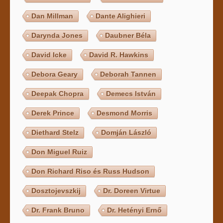
Dan Millman
Dante Alighieri
Darynda Jones
Daubner Béla
David Icke
David R. Hawkins
Debora Geary
Deborah Tannen
Deepak Chopra
Demecs István
Derek Prince
Desmond Morris
Diethard Stelz
Domján László
Don Miguel Ruiz
Don Richard Riso és Russ Hudson
Dosztojevszkij
Dr. Doreen Virtue
Dr. Frank Bruno
Dr. Hetényi Ernő