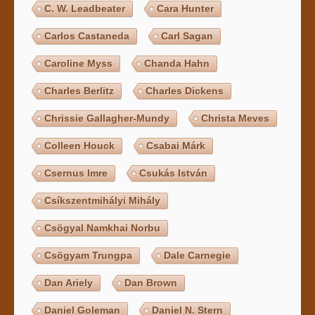
C. W. Leadbeater
Cara Hunter
Carlos Castaneda
Carl Sagan
Caroline Myss
Chanda Hahn
Charles Berlitz
Charles Dickens
Chrissie Gallagher-Mundy
Christa Meves
Colleen Houck
Csabai Márk
Csernus Imre
Csukás István
Csíkszentmihályi Mihály
Csögyal Namkhai Norbu
Csögyam Trungpa
Dale Carnegie
Dan Ariely
Dan Brown
Daniel Goleman
Daniel N. Stern