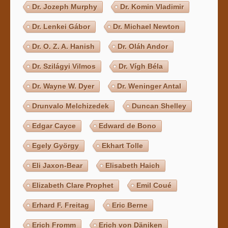
Dr. Jozeph Murphy
Dr. Komin Vladimir
Dr. Lenkei Gábor
Dr. Michael Newton
Dr. O. Z. A. Hanish
Dr. Oláh Andor
Dr. Szilágyi Vilmos
Dr. Vígh Béla
Dr. Wayne W. Dyer
Dr. Weninger Antal
Drunvalo Melchizedek
Duncan Shelley
Edgar Cayce
Edward de Bono
Egely György
Ekhart Tolle
Eli Jaxon-Bear
Elisabeth Haich
Elizabeth Clare Prophet
Emil Coué
Erhard F. Freitag
Eric Berne
Erich Fromm
Erich von Däniken