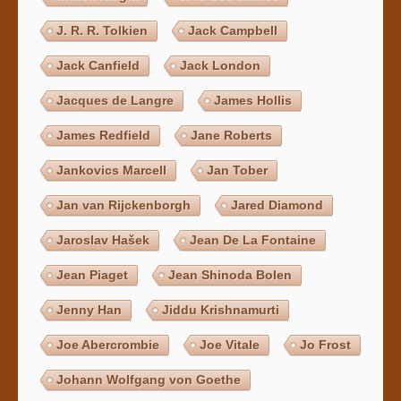
J. R. R. Tolkien
Jack Campbell
Jack Canfield
Jack London
Jacques de Langre
James Hollis
James Redfield
Jane Roberts
Jankovics Marcell
Jan Tober
Jan van Rijckenborgh
Jared Diamond
Jaroslav Hašek
Jean De La Fontaine
Jean Piaget
Jean Shinoda Bolen
Jenny Han
Jiddu Krishnamurti
Joe Abercrombie
Joe Vitale
Jo Frost
Johann Wolfgang von Goethe