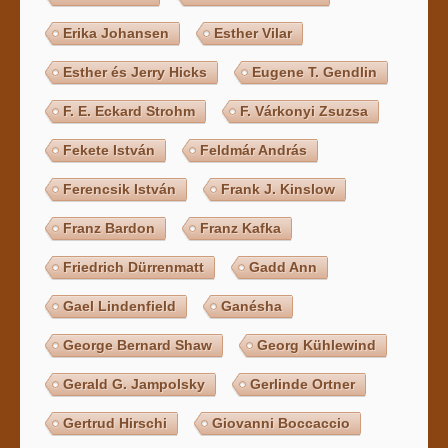
Erika Johansen
Esther Vilar
Esther és Jerry Hicks
Eugene T. Gendlin
F. E. Eckard Strohm
F. Várkonyi Zsuzsa
Fekete István
Feldmár András
Ferencsik István
Frank J. Kinslow
Franz Bardon
Franz Kafka
Friedrich Dürrenmatt
Gadd Ann
Gael Lindenfield
Ganésha
George Bernard Shaw
Georg Kühlewind
Gerald G. Jampolsky
Gerlinde Ortner
Gertrud Hirschi
Giovanni Boccaccio