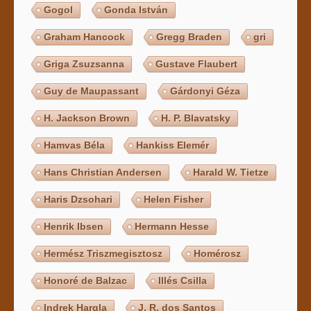
Gogol
Gonda István
Graham Hancock
Gregg Braden
gri
Griga Zsuzsanna
Gustave Flaubert
Guy de Maupassant
Gárdonyi Géza
H. Jackson Brown
H. P. Blavatsky
Hamvas Béla
Hankiss Elemér
Hans Christian Andersen
Harald W. Tietze
Haris Dzsohari
Helen Fisher
Henrik Ibsen
Hermann Hesse
Hermész Triszmegisztosz
Homérosz
Honoré de Balzac
Illés Csilla
Indrek Hargla
J. R. dos Santos