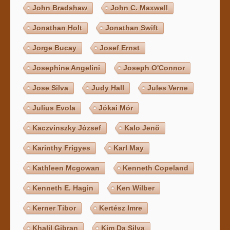
John Bradshaw
John C. Maxwell
Jonathan Holt
Jonathan Swift
Jorge Bucay
Josef Ernst
Josephine Angelini
Joseph O'Connor
Jose Silva
Judy Hall
Jules Verne
Julius Evola
Jókai Mór
Kaczvinszky József
Kalo Jenő
Karinthy Frigyes
Karl May
Kathleen Mcgowan
Kenneth Copeland
Kenneth E. Hagin
Ken Wilber
Kerner Tibor
Kertész Imre
Khalil Gibran
Kim Da Silva