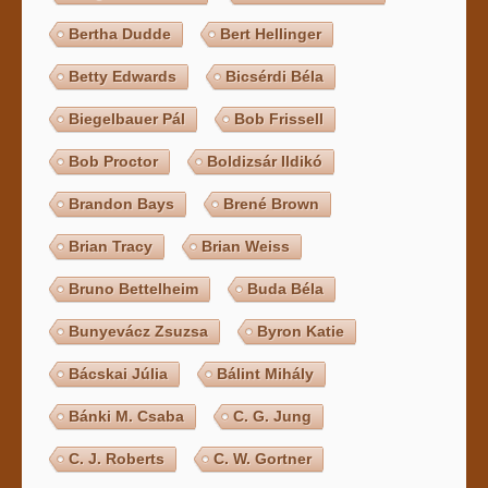
Bertha Dudde
Bert Hellinger
Betty Edwards
Bicsérdi Béla
Biegelbauer Pál
Bob Frissell
Bob Proctor
Boldizsár Ildikó
Brandon Bays
Brené Brown
Brian Tracy
Brian Weiss
Bruno Bettelheim
Buda Béla
Bunyevácz Zsuzsa
Byron Katie
Bácskai Júlia
Bálint Mihály
Bánki M. Csaba
C. G. Jung
C. J. Roberts
C. W. Gortner