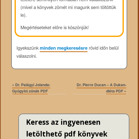
(mivel a könyvek zömét mi magunk sem töltöttük
le).
Megértéseteket előre is köszönjük!
Igyekszünk
minden megkeresésre
rövid időn belül
válaszolni.
«
Dr. Palágyi Jolanda:
Dr. Pierre Ducan – A Dukan-
Gyógyító zónák PDF
diéta PDF
»
Keress az ingyenesen
letölthető pdf könyvek