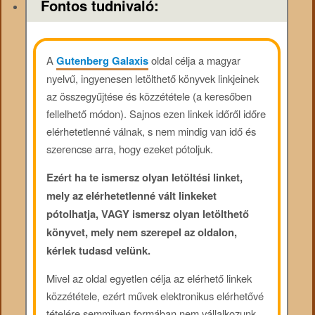
Fontos tudnivaló:
A
Gutenberg Galaxis
oldal célja a magyar
nyelvű, ingyenesen letölthető könyvek linkjeinek
az összegyűjtése és közzététele (a keresőben
fellelhető módon). Sajnos ezen linkek időről időre
elérhetetlenné válnak, s nem mindig van idő és
szerencse arra, hogy ezeket pótoljuk.
Ezért ha te ismersz olyan letöltési linket,
mely az elérhetetlenné vált linkeket
pótolhatja, VAGY ismersz olyan letölthető
könyvet, mely nem szerepel az oldalon,
kérlek tudasd velünk.
Mivel az oldal egyetlen célja az elérhető linkek
közzététele, ezért művek elektronikus elérhetővé
tételére semmilyen formában nem vállalkozunk