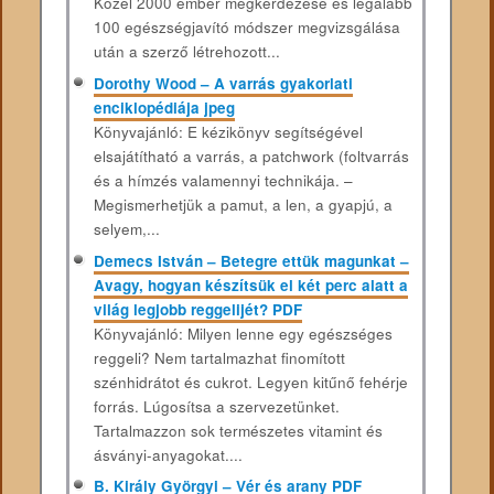
Közel 2000 ember megkérdezése és legalább
100 egészségjavító módszer megvizsgálása
után a szerző létrehozott...
Dorothy Wood – A varrás gyakorlati
enciklopédiája jpeg
Könyvajánló: E kézikönyv segítségével
elsajátítható a varrás, a patchwork (foltvarrás
és a hímzés valamennyi technikája. –
Megismerhetjük a pamut, a len, a gyapjú, a
selyem,...
Demecs István – Betegre ettük magunkat –
Avagy, hogyan készítsük el két perc alatt a
világ legjobb reggelijét? PDF
Könyvajánló: Milyen lenne egy egészséges
reggeli? Nem tartalmazhat finomított
szénhidrátot és cukrot. Legyen kitűnő fehérje
forrás. Lúgosítsa a szervezetünket.
Tartalmazzon sok természetes vitamint és
ásványi-anyagokat....
B. Király Györgyi – Vér és arany PDF