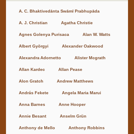
A. C. Bhaktivedānta Swāmī Prabhupāda
A. J. Christian
Agatha Christie
Agnes Golenya Purisaca
Alan W. Watts
Albert Györgyi
Alexander Oakwood
Alexandra Adornetto
Alister Mcgrath
Allan Kardec
Allan Pease
Alon Gratch
Andrew Matthews
András Fekete
Angela Maria Marui
Anna Barnes
Anne Hooper
Annie Besant
Anselm Grün
Anthony de Mello
Anthony Robbins