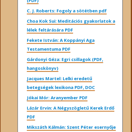
(PDF)
C. J. Roberts: Fogoly a sötétben pdf
Choa Kok Sui: Meditációs gyakorlatok a
lélek feltárására PDF
Fekete István: A Koppányi Aga
Testamentuma PDF
Gárdonyi Géza: Egri csillagok (PDF,
hangoskönyv)
Jacques Martel: Lelki eredetű
betegségek lexikona PDF, DOC
Jókai Mór: Aranyember PDF
Lázár Ervin: A Négyszögletű Kerek Erdő
PDF
Mikszáth Kálmán: Szent Péter esernyője