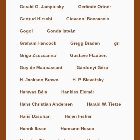
Gerald G. Jampolsky
Gerlinde Ortner
Gertrud Hirschi
Giovanni Boccaccio
Gogol
Gonda István
Graham Hancock
Gregg Braden
gri
Griga Zsuzsanna
Gustave Flaubert
Guy de Maupassant
Gárdonyi Géza
H. Jackson Brown
H. P. Blavatsky
Hamvas Béla
Hankiss Elemér
Hans Christian Andersen
Harald W. Tietze
Haris Dzsohari
Helen Fisher
Henrik Ibsen
Hermann Hesse