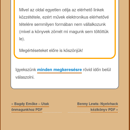
Mivel az oldal egyetlen célja az elérhető linkek
közzététele, ezért művek elektronikus elérhetővé
tételére semmilyen formában nem vállalkozunk
(mivel a könyvek zömét mi magunk sem töltöttük
le).
Megértéseteket előre is köszönjük!
Igyekszünk
minden megkeresésre
rövid időn belül
válaszolni.
«
Bagdy Emőke – Utak
Benny Lewis: Nyelvhack
önmagunkhoz PDF
kézikönyv PDF
»