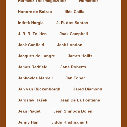
Hermész Triszmegisztosz
Homérosz
Honoré de Balzac
Illés Csilla
Indrek Hargla
J. R. dos Santos
J. R. R. Tolkien
Jack Campbell
Jack Canfield
Jack London
Jacques de Langre
James Hollis
James Redfield
Jane Roberts
Jankovics Marcell
Jan Tober
Jan van Rijckenborgh
Jared Diamond
Jaroslav Hašek
Jean De La Fontaine
Jean Piaget
Jean Shinoda Bolen
Jenny Han
Jiddu Krishnamurti