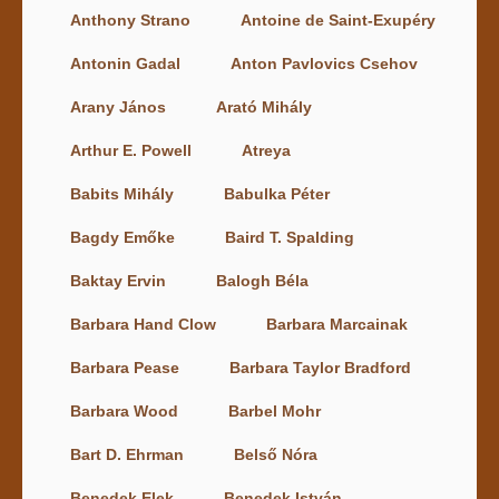
Anthony Strano
Antoine de Saint-Exupéry
Antonin Gadal
Anton Pavlovics Csehov
Arany János
Arató Mihály
Arthur E. Powell
Atreya
Babits Mihály
Babulka Péter
Bagdy Emőke
Baird T. Spalding
Baktay Ervin
Balogh Béla
Barbara Hand Clow
Barbara Marcainak
Barbara Pease
Barbara Taylor Bradford
Barbara Wood
Barbel Mohr
Bart D. Ehrman
Belső Nóra
Benedek Elek
Benedek István