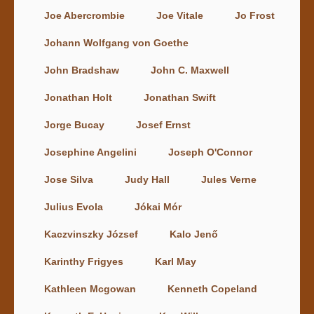
Joe Abercrombie
Joe Vitale
Jo Frost
Johann Wolfgang von Goethe
John Bradshaw
John C. Maxwell
Jonathan Holt
Jonathan Swift
Jorge Bucay
Josef Ernst
Josephine Angelini
Joseph O'Connor
Jose Silva
Judy Hall
Jules Verne
Julius Evola
Jókai Mór
Kaczvinszky József
Kalo Jenő
Karinthy Frigyes
Karl May
Kathleen Mcgowan
Kenneth Copeland