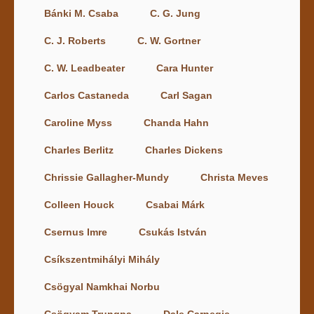
Bánki M. Csaba
C. G. Jung
C. J. Roberts
C. W. Gortner
C. W. Leadbeater
Cara Hunter
Carlos Castaneda
Carl Sagan
Caroline Myss
Chanda Hahn
Charles Berlitz
Charles Dickens
Chrissie Gallagher-Mundy
Christa Meves
Colleen Houck
Csabai Márk
Csernus Imre
Csukás István
Csíkszentmihályi Mihály
Csögyal Namkhai Norbu
Csögyam Trungpa
Dale Carnegie