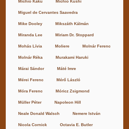
Michio Kaku
Michio Kushi
Miguel de Cervantes Saavedra
Mike Dooley
Mikszáth Kálmán
Miranda Lee
Miriam Dr. Stoppard
Mohás Lívia
Moliere
Molnár Ferenc
Molnár Réka
Murakami Haruki
Márai Sándor
Máté Imre
Mérei Ferenc
Mérő László
Móra Ferenc
Móricz Zsigmond
Müller Péter
Napoleon Hill
Neale Donald Walsch
Nemere István
Nicola Cornick
Octavia E. Butler