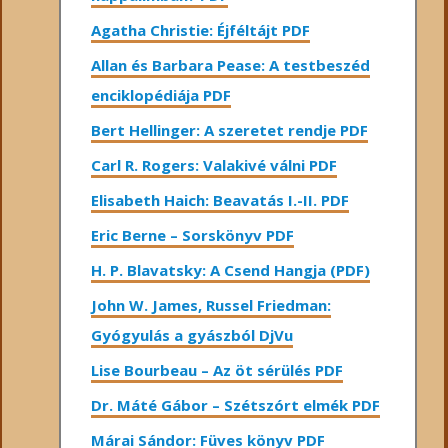
Agatha Christie: Éjféltájt PDF
Allan és Barbara Pease: A testbeszéd
enciklopédiája PDF
Bert Hellinger: A ​szeretet rendje PDF
Carl R. Rogers: Valakivé válni PDF
Elisabeth Haich: Beavatás I.-II. PDF
Eric Berne – Sorskönyv PDF
H. P. Blavatsky: A Csend Hangja (PDF)
John W. James, Russel Friedman:
Gyógyulás a gyászból DjVu
Lise Bourbeau – Az öt sérülés PDF
Dr. Máté Gábor – Szétszórt elmék PDF
Márai Sándor: Füves könyv PDF