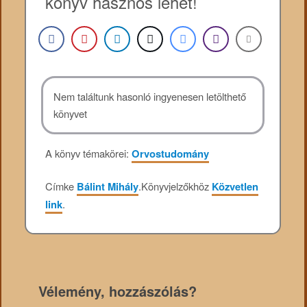
könyv hasznos lehet!
Nem találtunk hasonló ingyenesen letölthető
könyvet
A könyv témakörei:
Orvostudomány
Címke
Bálint Mihály
.
Könyvjelzőkhöz
Közvetlen
link
.
Vélemény, hozzászólás?