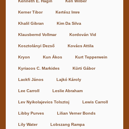
Kenneth E. Hagin
Ken Wilber
Kerner Tibor
Kertész Imre
Khalil Gibran
Kim Da Silva
Klausbernd Vollmar
Kordován Vid
Kosztolányi Dezső
Kovács Attila
Kryon
Kun Ákos
Kurt Tepperwein
Kyriacos C. Markides
Kürti Gábor
Lackfi János
Lajkó Károly
Lee Carroll
Leslie Abraham
Lev Nyikolajevics Tolsztoj
Lewis Carroll
Libby Purves
Lilian Verner Bonds
Lily Water
Lobszang Rampa