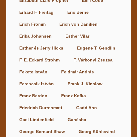
Elizabeth Clare Prophet
Emil Coué
Erhard F. Freitag
Eric Berne
Erich Fromm
Erich von Däniken
Erika Johansen
Esther Vilar
Esther és Jerry Hicks
Eugene T. Gendlin
F. E. Eckard Strohm
F. Várkonyi Zsuzsa
Fekete István
Feldmár András
Ferencsik István
Frank J. Kinslow
Franz Bardon
Franz Kafka
Friedrich Dürrenmatt
Gadd Ann
Gael Lindenfield
Ganésha
George Bernard Shaw
Georg Kühlewind