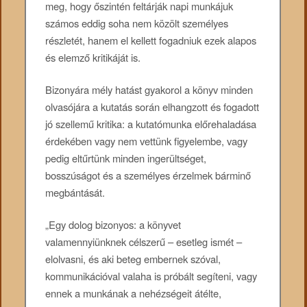
meg, hogy őszintén feltárják napi munkájuk
számos eddig soha nem közölt személyes
részletét, hanem el kellett fogadniuk ezek alapos
és elemző kritikáját is.
Bizonyára mély hatást gyakorol a könyv minden
olvasójára a kutatás során elhangzott és fogadott
jó szellemű kritika: a kutatómunka előrehaladása
érdekében vagy nem vettünk figyelembe, vagy
pedig eltűrtünk minden ingerültséget,
bosszúságot és a személyes érzelmek bárminő
megbántását.
„Egy dolog bizonyos: a könyvet
valamennyiünknek célszerű – esetleg ismét –
elolvasni, és aki beteg embernek szóval,
kommunikációval valaha is próbált segíteni, vagy
ennek a munkának a nehézségeit átélte,