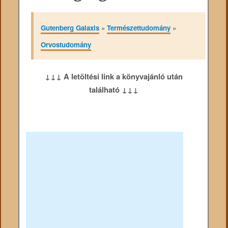
Gutenberg Galaxis
»
Természettudomány
»
Orvostudomány
↓↓↓ A letöltési link a könyvajánló után
található ↓↓↓