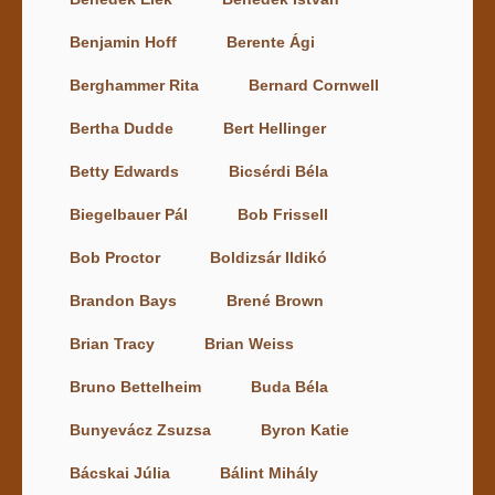
Benjamin Hoff
Berente Ági
Berghammer Rita
Bernard Cornwell
Bertha Dudde
Bert Hellinger
Betty Edwards
Bicsérdi Béla
Biegelbauer Pál
Bob Frissell
Bob Proctor
Boldizsár Ildikó
Brandon Bays
Brené Brown
Brian Tracy
Brian Weiss
Bruno Bettelheim
Buda Béla
Bunyevácz Zsuzsa
Byron Katie
Bácskai Júlia
Bálint Mihály