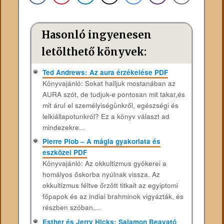
Hasonló ingyenesen
letölthető könyvek:
Ted Andrews: Az aura érzékelése PDF
Könyvajánló: Sokat halljuk mostanában az
AURA szót, de tudjuk-e pontosan mit takar,és
mit árul el személyiségünkről, egészségi és
lelkiállapotunkról? Ez a könyv választ ad
mindezekre...
Pierre Piob – A mágia gyakorlata és
eszközei PDF
Könyvajánló: Az okkultizmus gyökerei a
homályos őskorba nyúlnak vissza. Az
okkultizmus féltve őrzött titkait az egyiptomi
főpapok és az indiai brahminok vigyázták, és
részben szóban,...
Esther és Jerry Hicks: Salamon Beavató