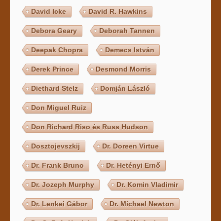
David Icke
David R. Hawkins
Debora Geary
Deborah Tannen
Deepak Chopra
Demecs István
Derek Prince
Desmond Morris
Diethard Stelz
Domján László
Don Miguel Ruiz
Don Richard Riso és Russ Hudson
Dosztojevszkij
Dr. Doreen Virtue
Dr. Frank Bruno
Dr. Hetényi Ernő
Dr. Jozeph Murphy
Dr. Komin Vladimir
Dr. Lenkei Gábor
Dr. Michael Newton