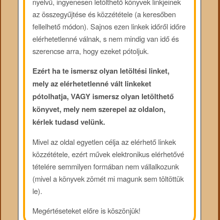
nyelvű, ingyenesen letölthető könyvek linkjeinek
az összegyűjtése és közzététele (a keresőben
fellelhető módon). Sajnos ezen linkek időről időre
elérhetetlenné válnak, s nem mindig van idő és
szerencse arra, hogy ezeket pótoljuk.
Ezért ha te ismersz olyan letöltési linket,
mely az elérhetetlenné vált linkeket
pótolhatja, VAGY ismersz olyan letölthető
könyvet, mely nem szerepel az oldalon,
kérlek tudasd velünk.
Mivel az oldal egyetlen célja az elérhető linkek
közzététele, ezért művek elektronikus elérhetővé
tételére semmilyen formában nem vállalkozunk
(mivel a könyvek zömét mi magunk sem töltöttük
le).
Megértéseteket előre is köszönjük!