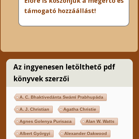
Előre is köszönjük a megértő és
támogató hozzáállást!
Az ingyenesen letölthető pdf
könyvek szerzői
A. C. Bhaktivedānta Swāmī Prabhupāda
A. J. Christian
Agatha Christie
Agnes Golenya Purisaca
Alan W. Watts
Albert Györgyi
Alexander Oakwood