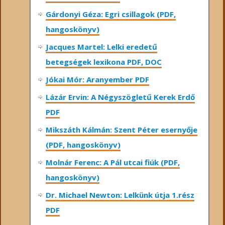
Gárdonyi Géza: Egri csillagok (PDF,
hangoskönyv)
Jacques Martel: Lelki eredetű
betegségek lexikona PDF, DOC
Jókai Mór: Aranyember PDF
Lázár Ervin: A Négyszögletű Kerek Erdő
PDF
Mikszáth Kálmán: Szent Péter esernyője
(PDF, hangoskönyv)
Molnár Ferenc: A Pál utcai fiúk (PDF,
hangoskönyv)
Dr. Michael Newton: Lelkünk útja 1.rész
PDF