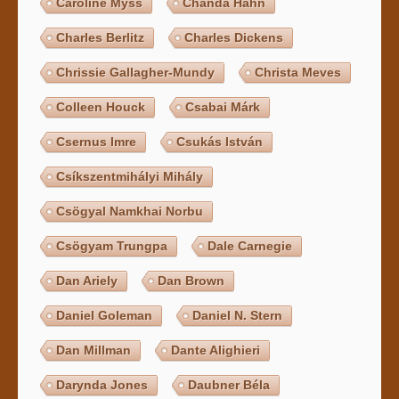
Caroline Myss
Chanda Hahn
Charles Berlitz
Charles Dickens
Chrissie Gallagher-Mundy
Christa Meves
Colleen Houck
Csabai Márk
Csernus Imre
Csukás István
Csíkszentmihályi Mihály
Csögyal Namkhai Norbu
Csögyam Trungpa
Dale Carnegie
Dan Ariely
Dan Brown
Daniel Goleman
Daniel N. Stern
Dan Millman
Dante Alighieri
Darynda Jones
Daubner Béla