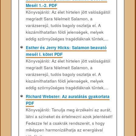
Meséi 1.-2. PDF
Könyvajánló: Az élet hirtelen jött valóságától
megriadt Sara félelmeit Salamon, a
varázserejű, tudós bagoly oszlatja el. A
kiszámíthatatlan földi jelenségek, melyek
eddig szörnyűséges tragédiáknak tűntek,...
Esther és Jerry Hicks: Salamon beavató
meséi I. kötet PDF
Könyvajánló: Az élet hirtelen jött valóságától
megriadt Sara félelmeit Salamon, a
varázserejű, tudós bagoly oszlatja el. A
kiszámíthatatlan földi jelenségek, melyek
eddig szörnyűséges tragédiáknak tűntek,...
Richard Webster: Az auralátás gyakorlata
PDF
Könyvajánló: Tanulja ​meg érzékelni az aurát,
látni a színeket és értelmezni azok jelentését!
Fedezze fel a csakrák rendszerét, s hogy
miképpen harmonizálhatja az energiával