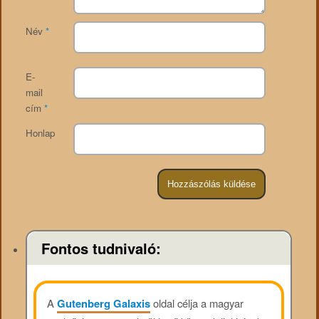
Név
*
E-
mail
cím
*
Honlap
Fontos tudnivaló:
A
Gutenberg Galaxis
oldal célja a magyar