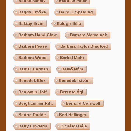
Babits Mihály
Babulka Péter
Bagdy Emőke
Baird T. Spalding
Baktay Ervin
Balogh Béla
Barbara Hand Clow
Barbara Marcainak
Barbara Pease
Barbara Taylor Bradford
Barbara Wood
Barbel Mohr
Bart D. Ehrman
Belső Nóra
Benedek Elek
Benedek István
Benjamin Hoff
Berente Ági
Berghammer Rita
Bernard Cornwell
Bertha Dudde
Bert Hellinger
Betty Edwards
Bicsérdi Béla