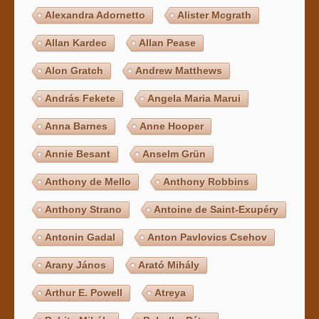
Alexandra Adornetto
Alister Mcgrath
Allan Kardec
Allan Pease
Alon Gratch
Andrew Matthews
András Fekete
Angela Maria Marui
Anna Barnes
Anne Hooper
Annie Besant
Anselm Grün
Anthony de Mello
Anthony Robbins
Anthony Strano
Antoine de Saint-Exupéry
Antonin Gadal
Anton Pavlovics Csehov
Arany János
Arató Mihály
Arthur E. Powell
Atreya