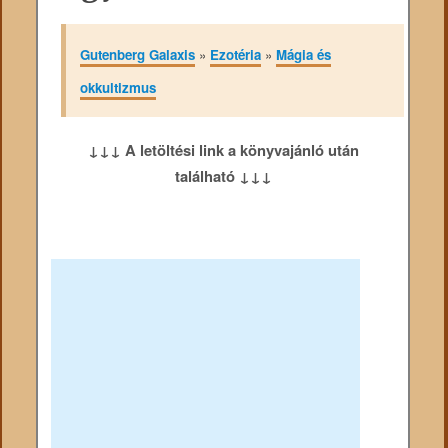
Gutenberg Galaxis
»
Ezotéria
»
Mágia és
okkultizmus
↓↓↓ A letöltési link a könyvajánló után
található ↓↓↓