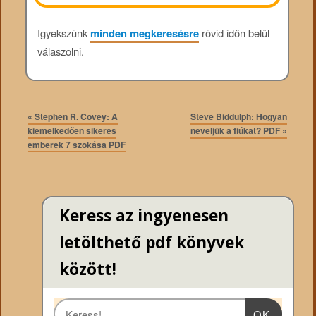
Igyekszünk
minden megkeresésre
rövid időn belül
válaszolni.
«
Stephen R. Covey: A
Steve Biddulph: Hogyan
kiemelkedően sikeres
neveljük a fiúkat? PDF
»
emberek 7 szokása PDF
Keress az ingyenesen
letölthető pdf könyvek
között!
OK