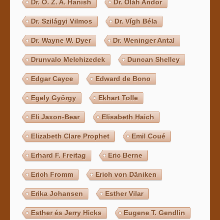
Dr. O. Z. A. Hanish
Dr. Oláh Andor
Dr. Szilágyi Vilmos
Dr. Vígh Béla
Dr. Wayne W. Dyer
Dr. Weninger Antal
Drunvalo Melchizedek
Duncan Shelley
Edgar Cayce
Edward de Bono
Egely György
Ekhart Tolle
Eli Jaxon-Bear
Elisabeth Haich
Elizabeth Clare Prophet
Emil Coué
Erhard F. Freitag
Eric Berne
Erich Fromm
Erich von Däniken
Erika Johansen
Esther Vilar
Esther és Jerry Hicks
Eugene T. Gendlin