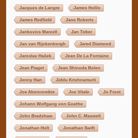
Jacques de Langre
James Hollis
James Redfield
Jane Roberts
Jankovics Marcell
Jan Tober
Jan van Rijckenborgh
Jared Diamond
Jaroslav Hašek
Jean De La Fontaine
Jean Piaget
Jean Shinoda Bolen
Jenny Han
Jiddu Krishnamurti
Joe Abercrombie
Joe Vitale
Jo Frost
Johann Wolfgang von Goethe
John Bradshaw
John C. Maxwell
Jonathan Holt
Jonathan Swift