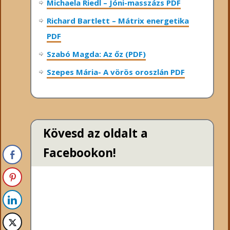
Michaela Riedl – Jóni-masszázs PDF
Richard Bartlett – Mátrix energetika
PDF
Szabó Magda: Az őz (PDF)
Szepes Mária- A vörös oroszlán PDF
Kövesd az oldalt a
Facebookon!