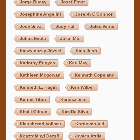
Jorge Bucay
Josef Ernst
Josephine Angelini
Joseph O'Connor
Jose Silva
Judy Hall
Jules Verne
Julius Evola
Jókai Mór
Kaczvinszky József
Kalo Jenő
Karinthy Frigyes
Karl May
Kathleen Mcgowan
Kenneth Copeland
Kenneth E. Hagin
Ken Wilber
Kerner Tibor
Kertész Imre
Khalil Gibran
Kim Da Silva
Klausbernd Vollmar
Kordován Vid
Kosztolányi Dezső
Kovács Attila