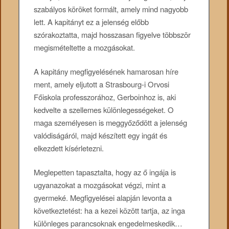
szabályos köröket formált, amely mind nagyobb
lett. A kapitányt ez a jelenség előbb
szórakoztatta, majd hosszasan figyelve többször
megismételtette a mozgásokat.
A kapitány megfigyelésének hamarosan híre
ment, amely eljutott a Strasbourg-i Orvosi
Főiskola professzorához, Gerboinhoz is, aki
kedvelte a szellemes különlegességeket. O
maga személyesen is meggyőződött a jelenség
valódiságáról, majd készített egy ingát és
elkezdett kísérletezni.
Meglepetten tapasztalta, hogy az ő ingája is
ugyanazokat a mozgásokat végzi, mint a
gyermeké. Megfigyelései alapján levonta a
következtetést: ha a kezei között tartja, az inga
különleges parancsoknak engedelmeskedik…