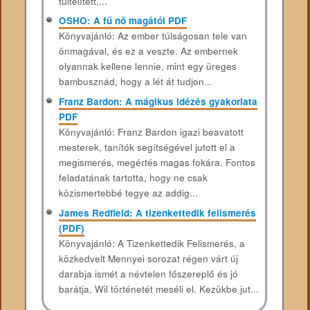
túltelített,...
OSHO: A fű nő magától PDF
Könyvajánló: Az ember túlságosan tele van
önmagával, és ez a veszte. Az embernek
olyannak kellene lennie, mint egy üreges
bambusznád, hogy a lét át tudjon...
Franz Bardon: A mágikus idézés gyakorlata
PDF
Könyvajánló: Franz Bardon igazi beavatott
mesterek, tanítók segítségével jutott el a
megismerés, megértés magas fokára. Fontos
feladatának tartotta, hogy ne csak
közismertebbé tegye az addig...
James Redfield: A tizenkettedik felismerés
(PDF)
Könyvajánló: A Tizenkettedik Felismerés, a
közkedvelt Mennyei sorozat régen várt új
darabja ismét a névtelen főszereplő és jó
barátja, Wil történetét meséli el. Kezükbe jut...