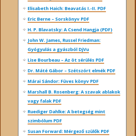
Elisabeth Haich: Beavatás I.-II. PDF
Eric Berne – Sorskönyv PDF
H. P. Blavatsky: A Csend Hangja (PDF)
John W. James, Russel Friedman:
Gyógyulás a gyászból DjVu
Lise Bourbeau – Az öt sérülés PDF
Dr. Máté Gábor – Szétszórt elmék PDF
Márai Sándor: Füves könyv PDF
Marshall B. Rosenberg: A szavak ablakok
vagy falak PDF
Ruediger Dahlke: A betegség mint
szimbólum PDF
Susan Forward: Mérgező szülők PDF