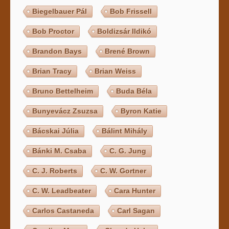
Biegelbauer Pál
Bob Frissell
Bob Proctor
Boldizsár Ildikó
Brandon Bays
Brené Brown
Brian Tracy
Brian Weiss
Bruno Bettelheim
Buda Béla
Bunyevácz Zsuzsa
Byron Katie
Bácskai Júlia
Bálint Mihály
Bánki M. Csaba
C. G. Jung
C. J. Roberts
C. W. Gortner
C. W. Leadbeater
Cara Hunter
Carlos Castaneda
Carl Sagan