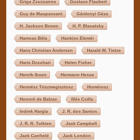
Griga Zsuzsanna
Gustave Flaubert
Guy de Maupassant
Gárdonyi Géza
H. Jackson Brown
H. P. Blavatsky
Hamvas Béla
Hankiss Elemér
Hans Christian Andersen
Harald W. Tietze
Haris Dzsohari
Helen Fisher
Henrik Ibsen
Hermann Hesse
Hermész Triszmegisztosz
Homérosz
Honoré de Balzac
Illés Csilla
Indrek Hargla
J. R. dos Santos
J. R. R. Tolkien
Jack Campbell
Jack Canfield
Jack London