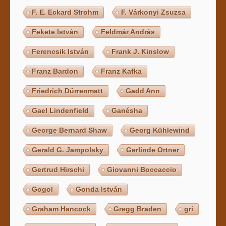
F. E. Eckard Strohm
F. Várkonyi Zsuzsa
Fekete István
Feldmár András
Ferencsik István
Frank J. Kinslow
Franz Bardon
Franz Kafka
Friedrich Dürrenmatt
Gadd Ann
Gael Lindenfield
Ganésha
George Bernard Shaw
Georg Kühlewind
Gerald G. Jampolsky
Gerlinde Ortner
Gertrud Hirschi
Giovanni Boccaccio
Gogol
Gonda István
Graham Hancock
Gregg Braden
gri