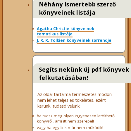
Néhány ismertebb szerző
könyveinek listája
Agatha Christie könyveinek
tematikus listája
J. R. R. Tolkien könyveinek sorrendje
Segíts nekünk új pdf könyvek
felkutatásában!
Az oldal tartalma természetes módon
nem lehet teljes és tökéletes, ezért
kérünk, tudasd velünk:
ha tudsz még olyan ingyenesen letölthető
könyvről, ami itt nem szerepel!
vagy ha egy link már nem működik!