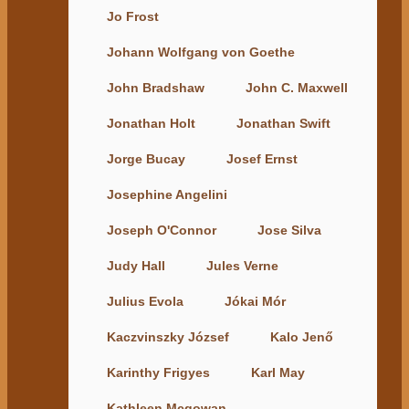
Jo Frost
Johann Wolfgang von Goethe
John Bradshaw
John C. Maxwell
Jonathan Holt
Jonathan Swift
Jorge Bucay
Josef Ernst
Josephine Angelini
Joseph O'Connor
Jose Silva
Judy Hall
Jules Verne
Julius Evola
Jókai Mór
Kaczvinszky József
Kalo Jenő
Karinthy Frigyes
Karl May
Kathleen Mcgowan