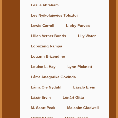
Leslie Abraham
Lev Nyikolajevics Tolsztoj
Lewis Carroll
Libby Purves
Lilian Verner Bonds
Lily Water
Lobszang Rampa
Louann Brizendine
Louise L. Hay
Lynn Picknett
Láma Anagarika Govinda
Láma Ole Nydahl
László Ervin
Lázár Ervin
Lénárt Gitta
M. Scott Peck
Malcolm Gladwell