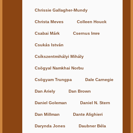
Chrissie Gallagher-Mundy
Christa Meves
Colleen Houck
Csabai Márk
Csernus Imre
Csukás István
Csíkszentmihályi Mihály
Csögyal Namkhai Norbu
Csögyam Trungpa
Dale Carnegie
Dan Ariely
Dan Brown
Daniel Goleman
Daniel N. Stern
Dan Millman
Dante Alighieri
Darynda Jones
Daubner Béla