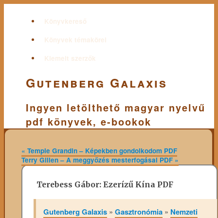
Könyvkereső
Könyvek témakörei
Kiemelt szerzők
Gutenberg Galaxis
Ingyen letölthető magyar nyelvű
pdf könyvek, e-bookok
«
Temple Grandin – Képekben gondolkodom PDF
Terry Gillen – A meggyőzés mesterfogásai PDF
»
Terebess Gábor: Ezerízű Kína PDF
Gutenberg Galaxis
»
Gasztronómia
»
Nemzeti