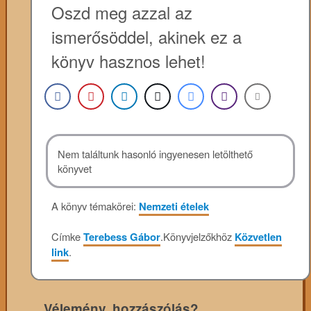
Oszd meg azzal az
ismerősöddel, akinek ez a
könyv hasznos lehet!
Nem találtunk hasonló ingyenesen letölthető
könyvet
A könyv témakörei:
Nemzeti ételek
Címke
Terebess Gábor
.
Könyvjelzőkhöz
Közvetlen
link
.
Vélemény, hozzászólás?