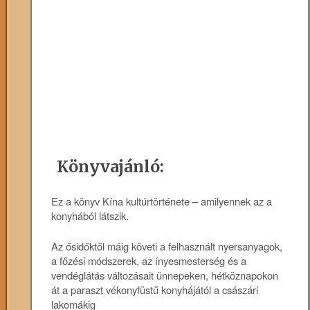
Könyvajánló:
Ez a könyv Kína kultúrtörténete – amilyennek az a
konyhából látszik.
Az ősidőktől máig követi a felhasznált nyersanyagok,
a főzési módszerek, az ínyesmesterség és a
vendéglátás változásait ünnepeken, hétköznapokon
át a paraszt vékonyfüstű konyhájától a császári
lakomákig