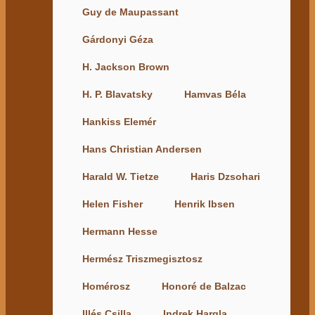
Guy de Maupassant
Gárdonyi Géza
H. Jackson Brown
H. P. Blavatsky
Hamvas Béla
Hankiss Elemér
Hans Christian Andersen
Harald W. Tietze
Haris Dzsohari
Helen Fisher
Henrik Ibsen
Hermann Hesse
Hermész Triszmegisztosz
Homérosz
Honoré de Balzac
Illés Csilla
Indrek Hargla