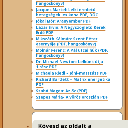
hangoskönyv)
Jacques Martel: Lelki eredetű
betegségek lexikona PDF, DOC
Jókai Mór: Aranyember PDF
Lázár Ervin: A Négyszögletű Kerek
Erdő PDF
Mikszáth Kálmán: Szent Péter
esernyője (PDF, hangoskönyv)
Molnár Ferenc: A Pál utcai fiúk (PDF,
hangoskönyv)
Dr. Michael Newton: Lelkünk útja
1.rész PDF
Michaela Riedl – Jóni-masszázs PDF
Richard Bartlett – Mátrix energetika
PDF
Szabó Magda: Az őz (PDF)
Szepes Mária- A vörös oroszlán PDF
Kövesd az oldalt a