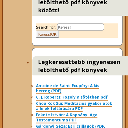
letölthető pdf könyvek
között!
Search for:
Keress!
OK
Legkeresettebb ingyenesen
letölthető pdf könyvek
Antoine de Saint-Exupéry: A kis
herceg (PDF)
C. J. Roberts: Fogoly a sötétben pdf
Choa Kok Sui: Meditációs gyakorlatok
a lélek feltárására PDF
Fekete István: A Koppányi Aga
Testamentuma PDF
Gárdonyi Géza: Egri csillagok (PDF,