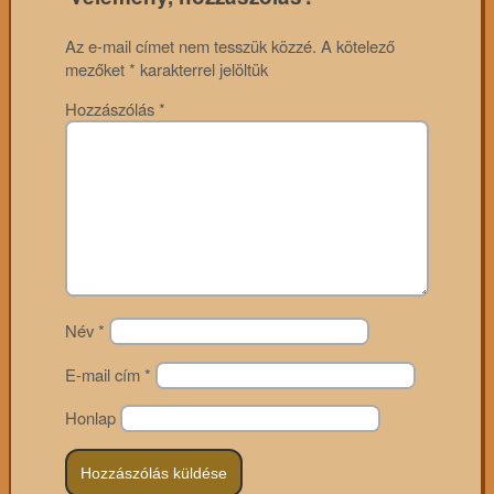
Az e-mail címet nem tesszük közzé.
A kötelező
mezőket
*
karakterrel jelöltük
Hozzászólás
*
Név
*
E-mail cím
*
Honlap