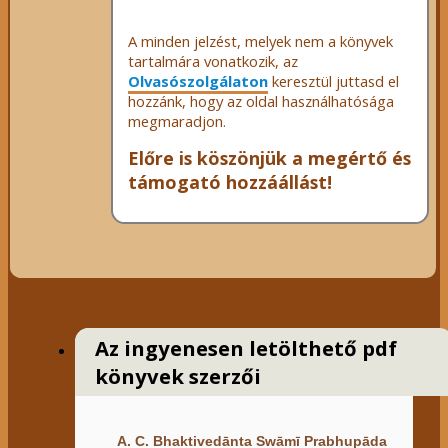
A minden jelzést, melyek nem a könyvek
tartalmára vonatkozik, az
Olvasószolgálaton
keresztül juttasd el
hozzánk, hogy az oldal használhatósága
megmaradjon.
Előre is köszönjük a megértő és
támogató hozzáállást!
Az ingyenesen letölthető pdf
könyvek szerzői
A. C. Bhaktivedānta Swāmī Prabhupāda