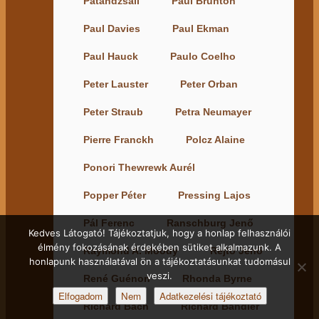
Patandzsali
Paul Brunton
Paul Davies
Paul Ekman
Paul Hauck
Paulo Coelho
Peter Lauster
Peter Orban
Peter Straub
Petra Neumayer
Pierre Franckh
Polcz Alaine
Ponori Thewrewk Aurél
Popper Péter
Pressing Lajos
Pál Ferenc
Ranschburg Jenő
Kedves Látogató! Tájékoztatjuk, hogy a honlap felhasználói
élmény fokozásának érdekében sütiket alkalmazunk. A
Raymond A. Moody
Rejtő Jenő
honlapunk használatával ön a tájékoztatásunkat tudomásul
veszi.
René Guénon
Rhonda Byrne
Elfogadom
Nem
Adatkezelési tájékoztató
Richard Bach
Richard Bandler