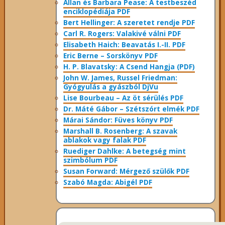
Allan és Barbara Pease: A testbeszéd
enciklopédiája PDF
Bert Hellinger: A ​szeretet rendje PDF
Carl R. Rogers: Valakivé válni PDF
Elisabeth Haich: Beavatás I.-II. PDF
Eric Berne – Sorskönyv PDF
H. P. Blavatsky: A Csend Hangja (PDF)
John W. James, Russel Friedman:
Gyógyulás a gyászból DjVu
Lise Bourbeau – Az öt sérülés PDF
Dr. Máté Gábor – Szétszórt elmék PDF
Márai Sándor: Füves könyv PDF
Marshall B. Rosenberg: A szavak
ablakok vagy falak PDF
Ruediger Dahlke: A betegség mint
szimbólum PDF
Susan Forward: Mérgező szülők PDF
Szabó Magda: Abigél PDF