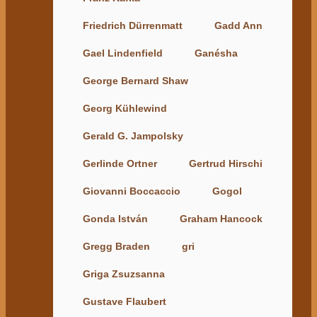
Friedrich Dürrenmatt
Gadd Ann
Gael Lindenfield
Ganésha
George Bernard Shaw
Georg Kühlewind
Gerald G. Jampolsky
Gerlinde Ortner
Gertrud Hirschi
Giovanni Boccaccio
Gogol
Gonda István
Graham Hancock
Gregg Braden
gri
Griga Zsuzsanna
Gustave Flaubert