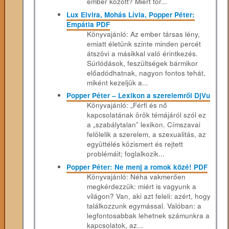
ember között? Miért tör...
Lux Elvira, Mohás Lívia, Popper Péter:
Empátia PDF
Könyvajánló: Az ember társas lény,
emiatt életünk szinte minden percét
átszövi a másikkal való érintkezés.
Súrlódások, feszültségek bármikor
előadódhatnak, nagyon fontos tehát,
miként kezeljük a...
Popper Péter – Lexikon a szerelemről DjVu
Könyvajánló: „Férfi és nő
kapcsolatának örök témájáról szól ez
a „szabálytalan” lexikon. Címszavai
felölelik a szerelem, a szexualitás, az
együttélés közismert és rejtett
problémáit; foglalkozik...
Popper Péter: Ne menj a romok közé! PDF
Könyvajánló: Néha vakmerően
megkérdezzük: miért is vagyunk a
világon? Van, aki azt feleli: azért, hogy
találkozzunk egymással. Valóban: a
legfontosabbak lehetnek számunkra a
kapcsolatok, az...