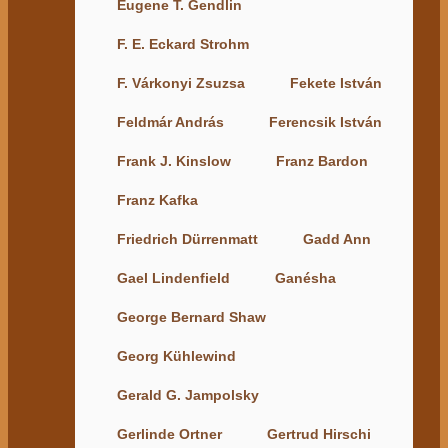
Eugene T. Gendlin
F. E. Eckard Strohm
F. Várkonyi Zsuzsa
Fekete István
Feldmár András
Ferencsik István
Frank J. Kinslow
Franz Bardon
Franz Kafka
Friedrich Dürrenmatt
Gadd Ann
Gael Lindenfield
Ganésha
George Bernard Shaw
Georg Kühlewind
Gerald G. Jampolsky
Gerlinde Ortner
Gertrud Hirschi