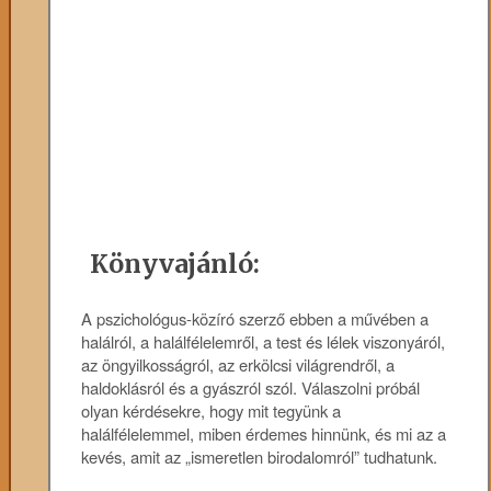
Könyvajánló:
A pszichológus-közíró szerző ebben a művében a
halálról, a halálfélelemről, a test és lélek viszonyáról,
az öngyilkosságról, az erkölcsi világrendről, a
haldoklásról és a gyászról szól. Válaszolni próbál
olyan kérdésekre, hogy mit tegyünk a
halálfélelemmel, miben érdemes hinnünk, és mi az a
kevés, amit az „ismeretlen birodalomról” tudhatunk.