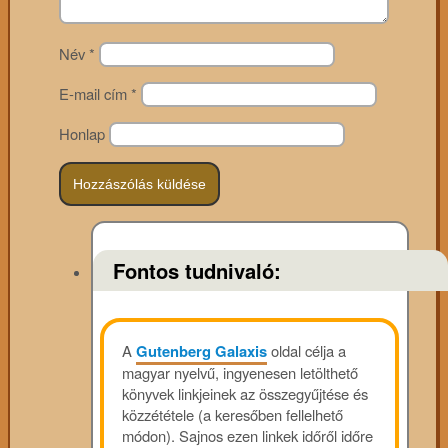
Név
*
E-mail cím
*
Honlap
Fontos tudnivaló:
A
Gutenberg Galaxis
oldal célja a
magyar nyelvű, ingyenesen letölthető
könyvek linkjeinek az összegyűjtése és
közzététele (a keresőben fellelhető
módon). Sajnos ezen linkek időről időre