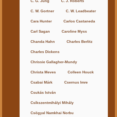
C. G. Jung
C. J. Roberts
C. W. Gortner
C. W. Leadbeater
Cara Hunter
Carlos Castaneda
Carl Sagan
Caroline Myss
Chanda Hahn
Charles Berlitz
Charles Dickens
Chrissie Gallagher-Mundy
Christa Meves
Colleen Houck
Csabai Márk
Csernus Imre
Csukás István
Csíkszentmihályi Mihály
Csögyal Namkhai Norbu