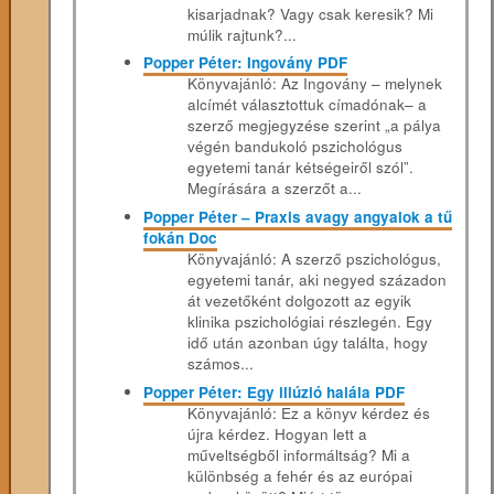
kisarjadnak? Vagy csak keresik? Mi
múlik rajtunk?...
Popper Péter: Ingovány PDF
Könyvajánló: Az ​Ingovány – melynek
alcímét választottuk címadónak– a
szerző megjegyzése szerint „a pálya
végén bandukoló pszichológus
egyetemi tanár kétségeiről szól”.
Megírására a szerzőt a...
Popper Péter – Praxis avagy angyalok a tű
fokán Doc
Könyvajánló: A szerző pszichológus,
egyetemi tanár, aki negyed századon
át vezetőként dolgozott az egyik
klinika pszichológiai részlegén. Egy
idő után azonban úgy találta, hogy
számos...
Popper Péter: Egy illúzió halála PDF
Könyvajánló: Ez a könyv kérdez és
újra kérdez. Hogyan lett a
műveltségből informáltság? Mi a
különbség a fehér és az európai