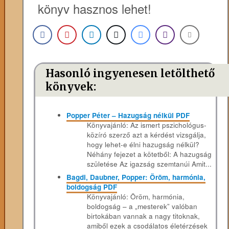
könyv hasznos lehet!
Hasonló ingyenesen letölthető
könyvek:
Popper Péter – Hazugság nélkül PDF
Könyvajánló: Az ismert pszichológus-
közíró szerző azt a kérdést vizsgálja,
hogy lehet-e élni hazugság nélkül?
Néhány fejezet a kötetből: A hazugság
születése Az igazság szemtanúi Amit...
Bagdi, Daubner, Popper: Öröm, harmónia,
boldogság PDF
Könyvajánló: Öröm, harmónia,
boldogság – a „mesterek” valóban
birtokában vannak a nagy titoknak,
amiből ezek a csodálatos életérzések