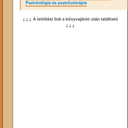
Pszichológia és pszichoterápia
↓↓↓ A letöltési link a könyvajánló után található
↓↓↓