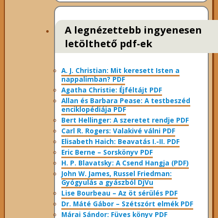
A legnézettebb ingyenesen
letölthető pdf-ek
A. J. Christian: Mit keresett Isten a
nappalimban? PDF
Agatha Christie: Éjféltájt PDF
Allan és Barbara Pease: A testbeszéd
enciklopédiája PDF
Bert Hellinger: A ​szeretet rendje PDF
Carl R. Rogers: Valakivé válni PDF
Elisabeth Haich: Beavatás I.-II. PDF
Eric Berne – Sorskönyv PDF
H. P. Blavatsky: A Csend Hangja (PDF)
John W. James, Russel Friedman:
Gyógyulás a gyászból DjVu
Lise Bourbeau – Az öt sérülés PDF
Dr. Máté Gábor – Szétszórt elmék PDF
Márai Sándor: Füves könyv PDF