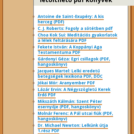
Antoine de Saint-Exupéry: A kis
herceg (PDF)
C. J. Roberts: Fogoly a sötétben pdf
Choa Kok Sui: Meditációs gyakorlatok
a lélek feltárására PDF
Fekete István: A Koppányi Aga
Testamentuma PDF
Gárdonyi Géza: Egri csillagok (PDF,
hangoskönyv)
Jacques Martel: Lelki eredetű
betegségek lexikona PDF, DOC
Jókai Mór: Aranyember PDF
Lázár Ervin: A Négyszögletű Kerek
Erdő PDF
Mikszáth Kálmán: Szent Péter
esernyője (PDF, hangoskönyv)
Molnár Ferenc: A Pál utcai fiúk (PDF,
hangoskönyv)
Dr. Michael Newton: Lelkünk útja
1.rész PDF