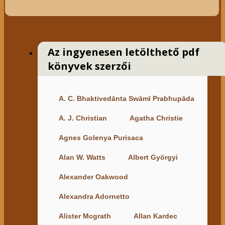
Az ingyenesen letölthető pdf
könyvek szerzői
A. C. Bhaktivedānta Swāmī Prabhupāda
A. J. Christian
Agatha Christie
Agnes Golenya Purisaca
Alan W. Watts
Albert Györgyi
Alexander Oakwood
Alexandra Adornetto
Alister Mcgrath
Allan Kardec