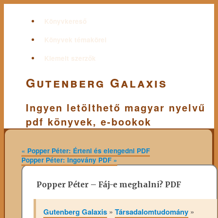
Könyvkereső
Könyvek témakörei
Kiemelt szerzők
Gutenberg Galaxis
Ingyen letölthető magyar nyelvű
pdf könyvek, e-bookok
«
Popper Péter: Érteni és elengedni PDF
Popper Péter: Ingovány PDF
»
Popper Péter – Fáj-e meghalni? PDF
Gutenberg Galaxis
»
Társadalomtudomány
»