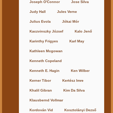
Joseph O'Connor
Jose Silva
Judy Hall
Jules Verne
Julius Evola
Jókai Mór
Kaczvinszky József
Kalo Jenő
Karinthy Frigyes
Karl May
Kathleen Mcgowan
Kenneth Copeland
Kenneth E. Hagin
Ken Wilber
Kerner Tibor
Kertész Imre
Khalil Gibran
Kim Da Silva
Klausbernd Vollmar
Kordován Vid
Kosztolányi Dezső