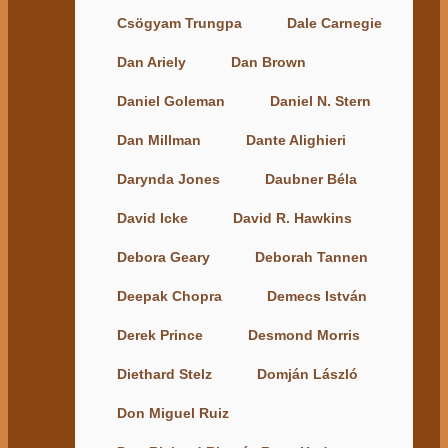
Csögyam Trungpa
Dale Carnegie
Dan Ariely
Dan Brown
Daniel Goleman
Daniel N. Stern
Dan Millman
Dante Alighieri
Darynda Jones
Daubner Béla
David Icke
David R. Hawkins
Debora Geary
Deborah Tannen
Deepak Chopra
Demecs István
Derek Prince
Desmond Morris
Diethard Stelz
Domján László
Don Miguel Ruiz