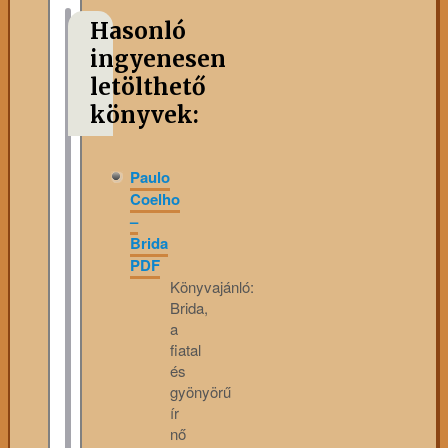
Hasonló
ingyenesen
letölthető
könyvek:
Paulo
Coelho
–
Brida
PDF
Könyvajánló:
Brida,
a
fiatal
és
gyönyörű
ír
nő