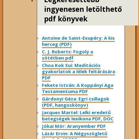
ingyenesen letölthető
pdf könyvek
Antoine de Saint-Exupéry: A kis
herceg (PDF)
C. J. Roberts: Fogoly a
sötétben pdf
Choa Kok Sui: Meditációs
gyakorlatok a lélek feltárására
PDF
Fekete István: A Koppányi Aga
Testamentuma PDF
Gárdonyi Géza: Egri csillagok
(PDF, hangoskönyv)
Jacques Martel: Lelki eredetű
betegségek lexikona PDF, DOC
Jókai Mór: Aranyember PDF
Lázár Ervin: A Négyszögletű