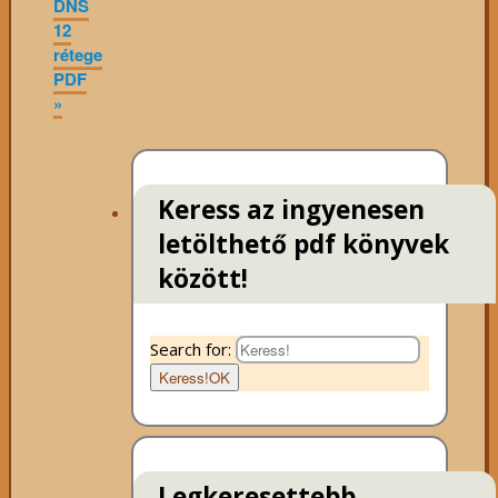
DNS
12
rétege
PDF
»
Keress az ingyenesen
letölthető pdf könyvek
között!
Search for:
Keress!
OK
Legkeresettebb