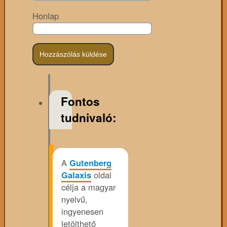
Honlap
Fontos
tudnivaló:
A
Gutenberg
Galaxis
oldal
célja a magyar
nyelvű,
ingyenesen
letölthető