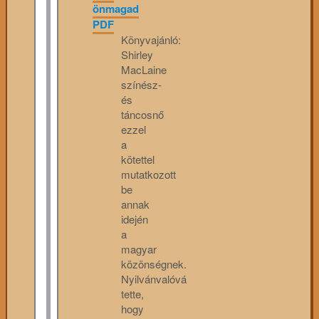
önmagad
PDF
Könyvajánló:
Shirley
MacLaine
színész-
és
táncosnő
ezzel
a
kötettel
mutatkozott
be
annak
idején
a
magyar
közönségnek.
Nyilvánvalóvá
tette,
hogy