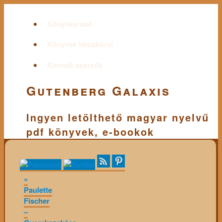
Könyvkereső
Könyvek témakörei
Kiemelt szerzők
Gutenberg Galaxis
Ingyen letölthető magyar nyelvű
pdf könyvek, e-bookok
«
Paulette
Fischer
–