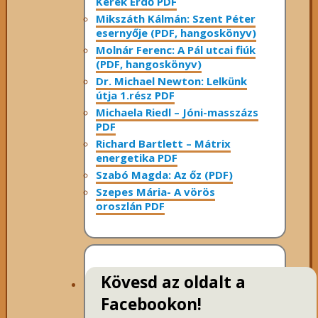
Kerek Erdő PDF
Mikszáth Kálmán: Szent Péter
esernyője (PDF, hangoskönyv)
Molnár Ferenc: A Pál utcai fiúk
(PDF, hangoskönyv)
Dr. Michael Newton: Lelkünk
útja 1.rész PDF
Michaela Riedl – Jóni-masszázs
PDF
Richard Bartlett – Mátrix
energetika PDF
Szabó Magda: Az őz (PDF)
Szepes Mária- A vörös
oroszlán PDF
Kövesd az oldalt a
Facebookon!