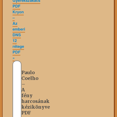
Gyerekszakács
PDF
Kryon
–
Az
emberi
DNS
12
rétege
PDF
»
Paulo
Coelho
–
A
fény
harcosának
kézikönyve
PDF