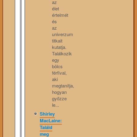
az
élet
értelmét
és
az
univerzum
titkait
kutatja.
Találkozik
egy
bölcs
férfival,
aki
megtanítja,
hogyan
győzze
le...
Shirley
MacLaine:
Találd
meg