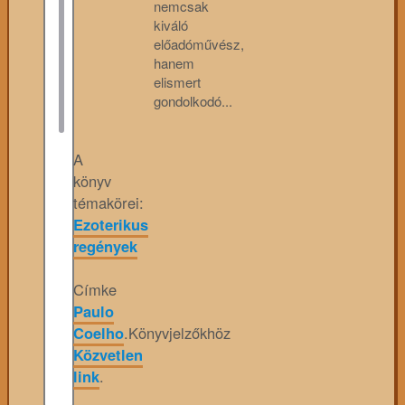
nemcsak
kiváló
előadóművész,
hanem
elismert
gondolkodó...
A
könyv
témakörei:
Ezoterikus
regények
Címke
Paulo
Coelho
.
Könyvjelzőkhöz
Közvetlen
link
.