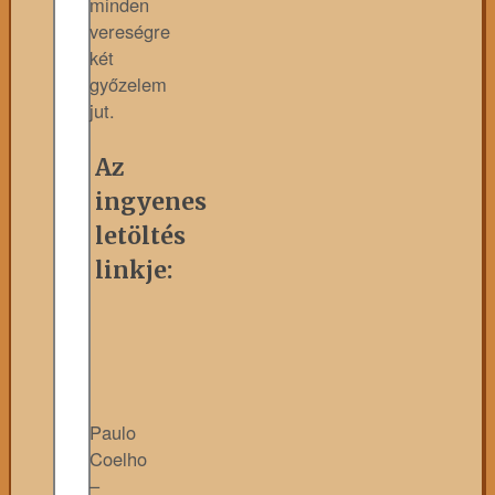
minden
vereségre
két
győzelem
jut.
Az
ingyenes
letöltés
linkje:
Paulo
Coelho
–