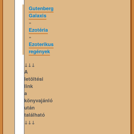
Gutenberg
Galaxis
»
Ezotéria
»
Ezoterikus
regények
↓↓↓
A
letöltési
link
a
könyvajánló
után
található
↓↓↓