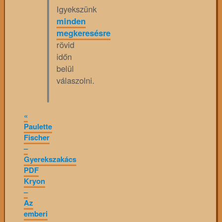
Igyekszünk
minden
megkeresésre
rövid
időn
belül
válaszolni.
«
Paulette
Fischer
–
Gyerekszakács
PDF
Kryon
–
Az
emberi