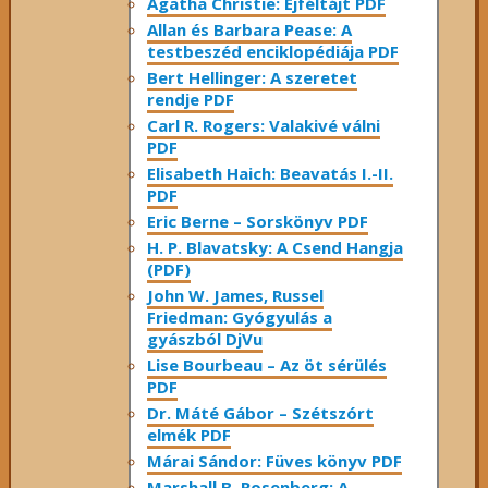
Agatha Christie: Éjféltájt PDF
Allan és Barbara Pease: A
testbeszéd enciklopédiája PDF
Bert Hellinger: A ​szeretet
rendje PDF
Carl R. Rogers: Valakivé válni
PDF
Elisabeth Haich: Beavatás I.-II.
PDF
Eric Berne – Sorskönyv PDF
H. P. Blavatsky: A Csend Hangja
(PDF)
John W. James, Russel
Friedman: Gyógyulás a
gyászból DjVu
Lise Bourbeau – Az öt sérülés
PDF
Dr. Máté Gábor – Szétszórt
elmék PDF
Márai Sándor: Füves könyv PDF
Marshall B. Rosenberg: A