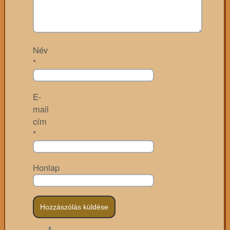
Név
*
E-
mail
cím
*
Honlap