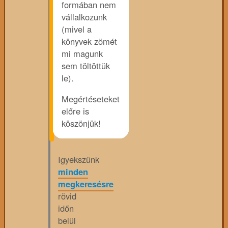
formában nem
vállalkozunk
(mivel a
könyvek zömét
mi magunk
sem töltöttük
le).
Megértéseteket
előre is
köszönjük!
Igyekszünk
minden
megkeresésre
rövid
időn
belül