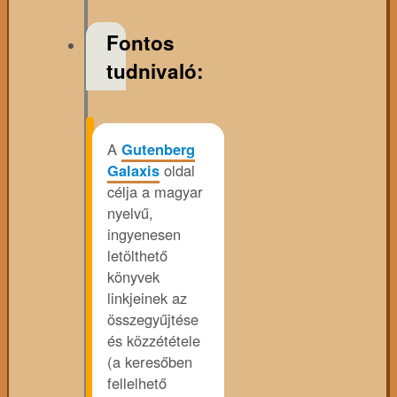
Fontos
tudnivaló:
A
Gutenberg
Galaxis
oldal
célja a magyar
nyelvű,
ingyenesen
letölthető
könyvek
linkjeinek az
összegyűjtése
és közzététele
(a keresőben
fellelhető