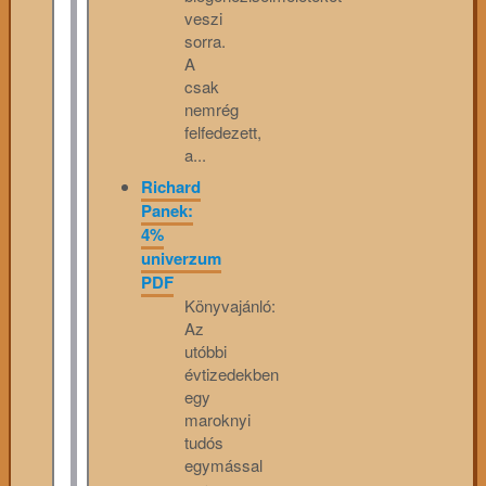
veszi
sorra.
A
csak
nemrég
felfedezett,
a...
Richard
Panek:
4%
univerzum
PDF
Könyvajánló:
Az
utóbbi
évtizedekben
egy
maroknyi
tudós
egymással