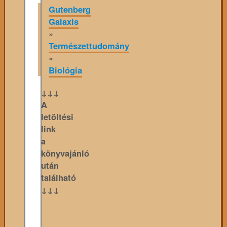
Gutenberg
Galaxis
»
Természettudomány
»
Biológia
↓↓↓
A
letöltési
link
a
könyvajánló
után
található
↓↓↓