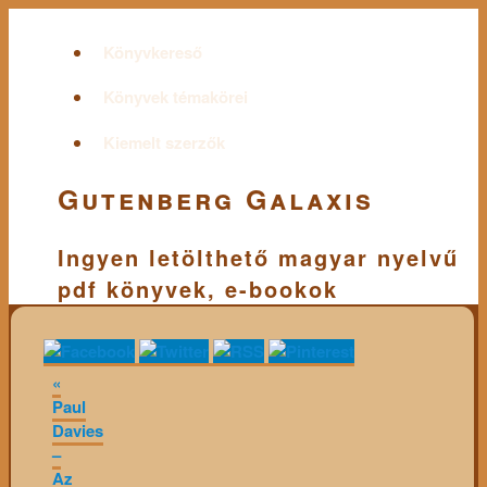
Könyvkereső
Könyvek témakörei
Kiemelt szerzők
Gutenberg Galaxis
Ingyen letölthető magyar nyelvű
pdf könyvek, e-bookok
«
Paul
Davies
–
Az