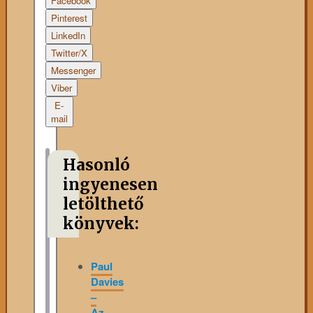
Facebook
Pinterest
LinkedIn
Twitter/X
Messenger
Viber
E-
mail
Hasonló
ingyenesen
letölthető
könyvek:
Paul
Davies
–
Az