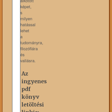
alkotott
képet,
s
milyen
hatással
lehet
a
tudományra,
filozófiára
és
vallásra.
Az
ingyenes
pdf
könyv
letöltési