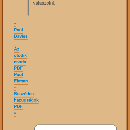
válaszolni.
«
Paul
Davies
–
Az
ötödik
csoda
PDF
Paul
Ekman
–
Beszédes
hazugságok
PDF
»