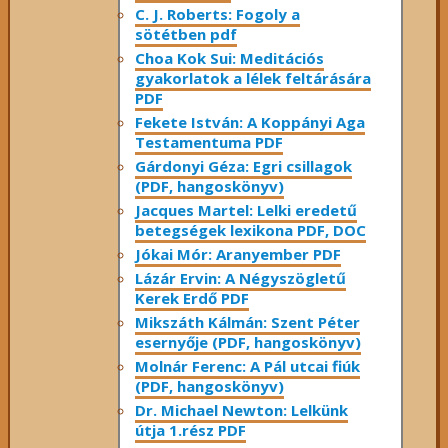
C. J. Roberts: Fogoly a
sötétben pdf
Choa Kok Sui: Meditációs
gyakorlatok a lélek feltárására
PDF
Fekete István: A Koppányi Aga
Testamentuma PDF
Gárdonyi Géza: Egri csillagok
(PDF, hangoskönyv)
Jacques Martel: Lelki eredetű
betegségek lexikona PDF, DOC
Jókai Mór: Aranyember PDF
Lázár Ervin: A Négyszögletű
Kerek Erdő PDF
Mikszáth Kálmán: Szent Péter
esernyője (PDF, hangoskönyv)
Molnár Ferenc: A Pál utcai fiúk
(PDF, hangoskönyv)
Dr. Michael Newton: Lelkünk
útja 1.rész PDF