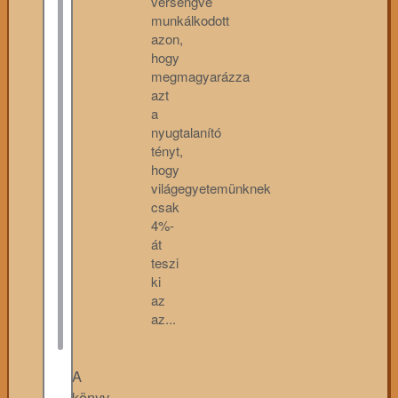
versengve
munkálkodott
azon,
hogy
megmagyarázza
azt
a
nyugtalanító
tényt,
hogy
világegyetemünknek
csak
4%-
át
teszi
ki
az
az...
A
könyv