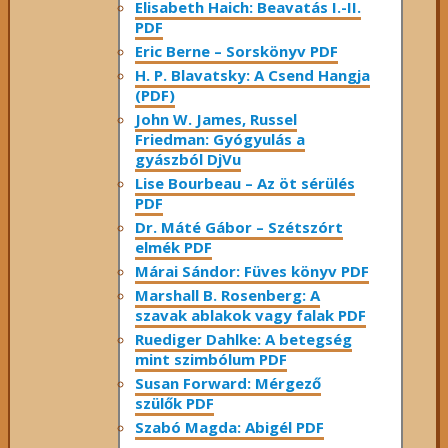
Elisabeth Haich: Beavatás I.-II.
PDF
Eric Berne – Sorskönyv PDF
H. P. Blavatsky: A Csend Hangja
(PDF)
John W. James, Russel
Friedman: Gyógyulás a
gyászból DjVu
Lise Bourbeau – Az öt sérülés
PDF
Dr. Máté Gábor – Szétszórt
elmék PDF
Márai Sándor: Füves könyv PDF
Marshall B. Rosenberg: A
szavak ablakok vagy falak PDF
Ruediger Dahlke: A betegség
mint szimbólum PDF
Susan Forward: Mérgező
szülők PDF
Szabó Magda: Abigél PDF