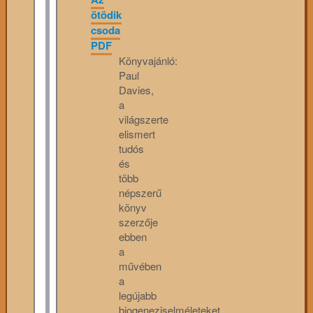
ötödik
csoda
PDF
Könyvajánló:
Paul
Davies,
a
világszerte
elismert
tudós
és
több
népszerű
könyv
szerzője
ebben
a
művében
a
legújabb
biogeneziselméleteket