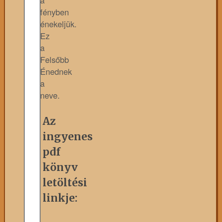
a
fényben
énekeljük.
Ez
a
Felsőbb
Énednek
a
neve.
Az
ingyenes
pdf
könyv
letöltési
linkje: