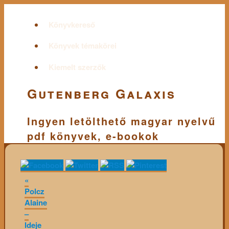
Könyvkereső
Könyvek témakörei
Kiemelt szerzők
Gutenberg Galaxis
Ingyen letölthető magyar nyelvű
pdf könyvek, e-bookok
«
Polcz
Alaine
–
Ideje