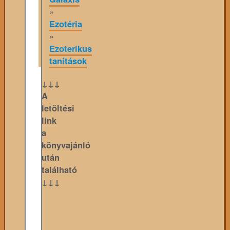
»
Ezotéria
»
Ezoterikus
tanítások
↓↓↓
A
letöltési
link
a
könyvajánló
után
található
↓↓↓