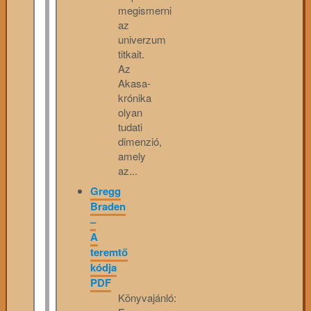
megismerni
az
univerzum
titkait.
Az
Akasa-
krónika
olyan
tudati
dimenzió,
amely
az...
Gregg
Braden
–
A
teremtő
kódja
PDF
Könyvajánló: