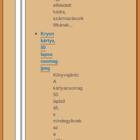
elfeledett
kódra,
származásunk
titkának...
Kryon
kártya,
50
lapos
csomag
jpeg
Könyvajánló:
A
kártyacsomag
50
lapból
áll,
s
mindegyiknek
az
a