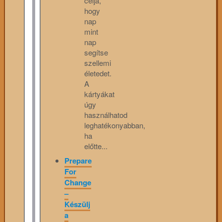
célja,
hogy
nap
mint
nap
segítse
szellemi
életedet.
A
kártyákat
úgy
használhatod
leghatékonyabban,
ha
előtte...
Prepare
For
Change
–
Készülj
a