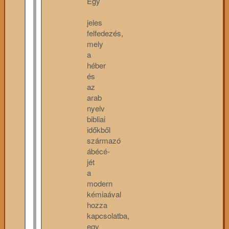
Egy
jeles
felfedezés,
mely
a
héber
és
az
arab
nyelv
bibliai
időkből
származó
ábécé-
jét
a
modern
kémiaával
hozza
kapcsolatba,
egy