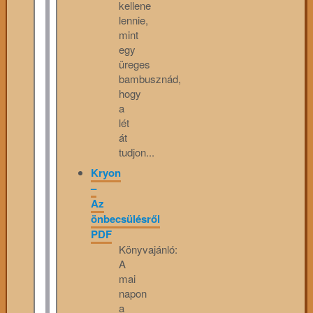
kellene
lennie,
mint
egy
üreges
bambusznád,
hogy
a
lét
át
tudjon...
Kryon
–
Az
önbecsülésről
PDF
Könyvajánló:
A
mai
napon
a