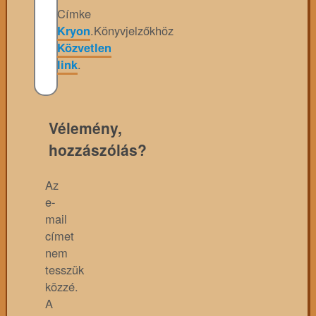
Címke
Kryon
.
Könyvjelzőkhöz
Közvetlen
link
.
Vélemény,
hozzászólás?
Az
e-
mail
címet
nem
tesszük
közzé.
A