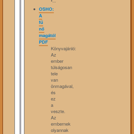
•...
OSHO:
A
fű
nő
magától
PDF
Könyvajánló:
Az
ember
túlságosan
tele
van
önmagával,
és
ez
a
veszte.
Az
embernek
olyannak