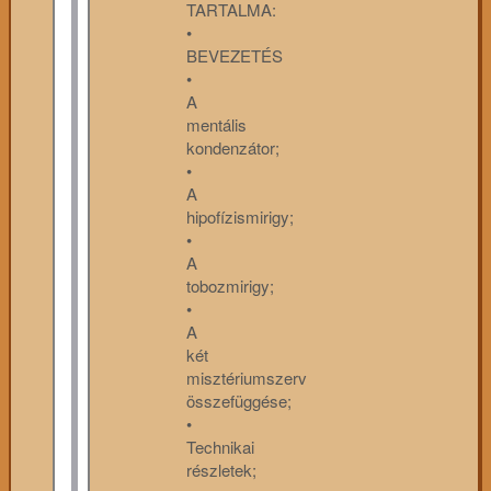
TARTALMA:
•
BEVEZETÉS
•
A
mentális
kondenzátor;
•
A
hipofízismirigy;
•
A
tobozmirigy;
•
A
két
misztériumszerv
összefüggése;
•
Technikai
részletek;