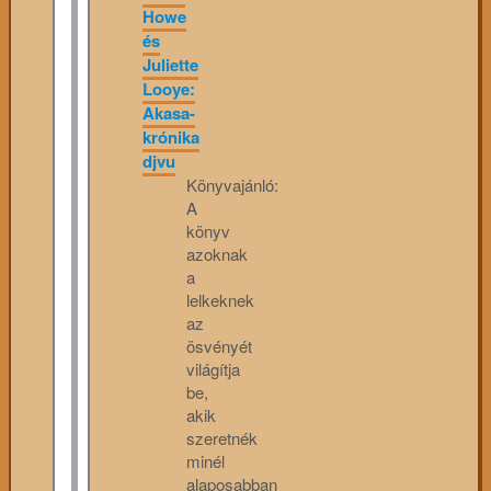
Howe
és
Juliette
Looye:
Akasa-
krónika
djvu
Könyvajánló:
A
könyv
azoknak
a
lelkeknek
az
ösvényét
világítja
be,
akik
szeretnék
minél
alaposabban