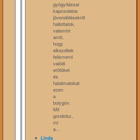
gyógyítással
kapcsolatos
jövendölésekről
hallottatok,
valamint
arról,
hogy
elkezditek
felismerni
valódi
erőtöket
és
hatalmatokat
ezen
a
bolygón.
Mit
gondolsz,
mi
a...
Linda