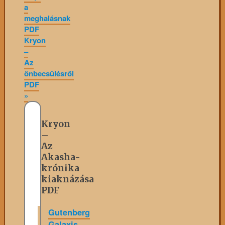
a
meghalásnak
PDF
Kryon
–
Az
önbecsülésről
PDF
»
Kryon
–
Az
Akasha-
krónika
kiaknázása
PDF
Gutenberg
Galaxis