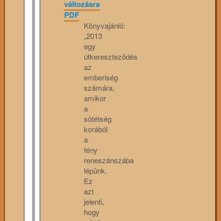
változásra
PDF
Könyvajánló:
„2013
egy
útkereszteződés
az
emberiség
számára,
amikor
a
sötétség
korából
a
fény
reneszánszába
lépünk.
Ez
azt
jelenti,
hogy