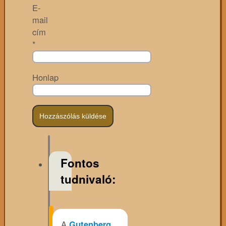
E-
mail
cím
*
Honlap
Fontos
tudnivaló:
A
Gutenberg