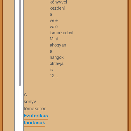
könyvvel
kezdeni
a
vele
való
ismerkedést.
Mint
ahogyan
a
hangok
oktávja
is
12...
A
könyv
témakörei:
Ezoterikus
tanítások