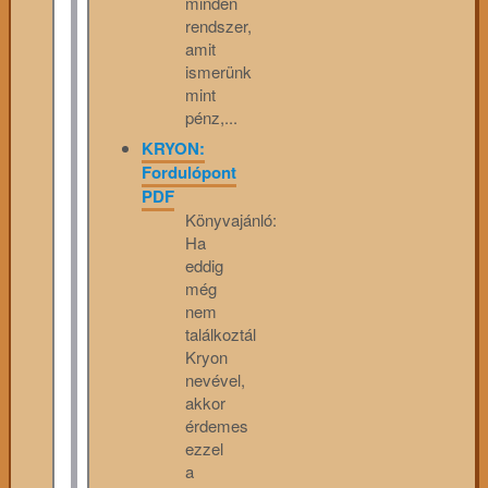
minden
rendszer,
amit
ismerünk
mint
pénz,...
KRYON:
Fordulópont
PDF
Könyvajánló:
Ha
eddig
még
nem
találkoztál
Kryon
nevével,
akkor
érdemes
ezzel
a