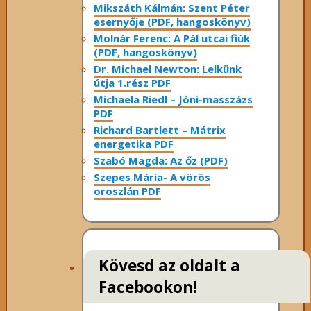
Mikszáth Kálmán: Szent Péter
esernyője (PDF, hangoskönyv)
Molnár Ferenc: A Pál utcai fiúk
(PDF, hangoskönyv)
Dr. Michael Newton: Lelkünk
útja 1.rész PDF
Michaela Riedl – Jóni-masszázs
PDF
Richard Bartlett – Mátrix
energetika PDF
Szabó Magda: Az őz (PDF)
Szepes Mária- A vörös
oroszlán PDF
Kövesd az oldalt a
Facebookon!