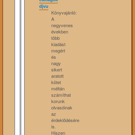
djvu
Könyvajánló:
A
negyvenes
években
több
kiadást
megért
és
nagy
sikert
aratott
kötet
méltán
számíthat
korunk
olvasóinak
az
érdeklődésére
is.
Hiszen