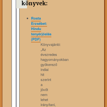
könyvek:
Rosta
Erzsébet:
Hindu
tenyérjóslás
(PDF)
Könyvajánló:
„Az
évezredes
hagyományokban
gyökerező
indiai
hit
szerint
a
jövőt
nem
lehet
irányítani,