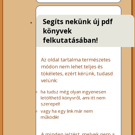
Segíts nekünk új pdf
könyvek
felkutatásában!
Az oldal tartalma természetes
módon nem lehet teljes és
tökéletes, ezért kérünk, tudasd
velünk:
ha tudsz még olyan ingyenesen
letölthető könyvről, ami itt nem
szerepel!
vagy ha egy link már nem
működik!
A minden jelzést, melyek nem a