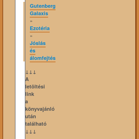
Gutenberg
Galaxis
»
Ezotéria
»
Jóslás
és
álomfejtés
↓↓↓
A
letöltési
link
a
könyvajánló
után
található
↓↓↓