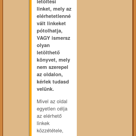
letöltési
linket, mely az
elérhetetlenné
vált linkeket
pótolhatja,
VAGY ismersz
olyan
letölthető
könyvet, mely
nem szerepel
az oldalon,
kérlek tudasd
velünk.
Mivel az oldal
egyetlen célja
az elérhető
linkek
közzététele,