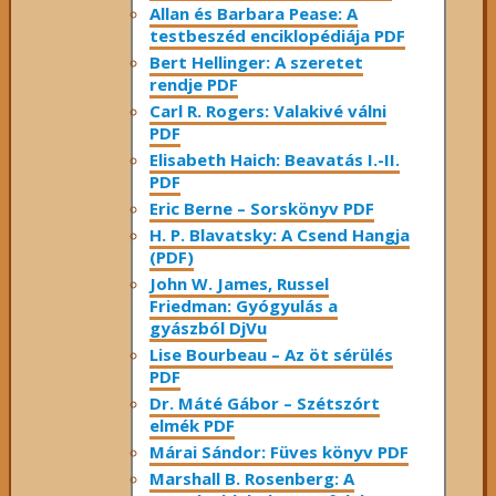
Allan és Barbara Pease: A
testbeszéd enciklopédiája PDF
Bert Hellinger: A ​szeretet
rendje PDF
Carl R. Rogers: Valakivé válni
PDF
Elisabeth Haich: Beavatás I.-II.
PDF
Eric Berne – Sorskönyv PDF
H. P. Blavatsky: A Csend Hangja
(PDF)
John W. James, Russel
Friedman: Gyógyulás a
gyászból DjVu
Lise Bourbeau – Az öt sérülés
PDF
Dr. Máté Gábor – Szétszórt
elmék PDF
Márai Sándor: Füves könyv PDF
Marshall B. Rosenberg: A