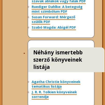
szavak ablakok vagy falak PDF
Ruediger Dahlke: A betegség
mint szimbólum PDF
Susan Forward: Mérgező
szülők PDF
Szabó Magda: Abigél PDF
Néhány ismertebb
szerző könyveinek
listája
Agatha Christie könyveinek
tematikus listája
J. R. R. Tolkien könyveinek
sorrendje