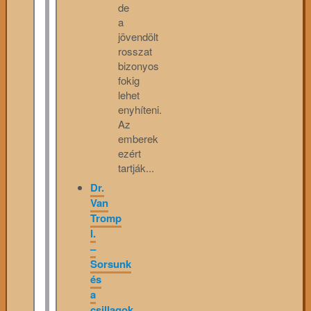
de
a
jövendölt
rosszat
bizonyos
fokig
lehet
enyhíteni.
Az
emberek
ezért
tartják...
Dr.
Van
Tromp
I.
–
Sorsunk
és
a
csillagok