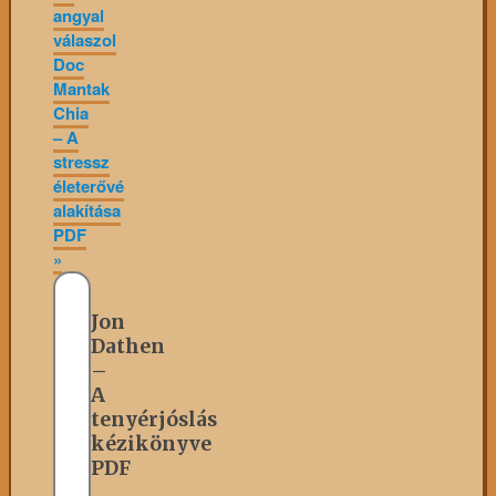
angyal
válaszol
Doc
Mantak
Chia
– A
stressz
életerővé
alakítása
PDF
»
Jon
Dathen
–
A
tenyérjóslás
kézikönyve
PDF