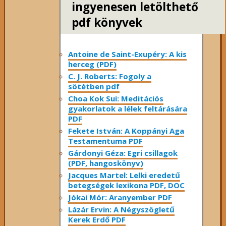
ingyenesen letölthető
pdf könyvek
Antoine de Saint-Exupéry: A kis
herceg (PDF)
C. J. Roberts: Fogoly a
sötétben pdf
Choa Kok Sui: Meditációs
gyakorlatok a lélek feltárására
PDF
Fekete István: A Koppányi Aga
Testamentuma PDF
Gárdonyi Géza: Egri csillagok
(PDF, hangoskönyv)
Jacques Martel: Lelki eredetű
betegségek lexikona PDF, DOC
Jókai Mór: Aranyember PDF
Lázár Ervin: A Négyszögletű
Kerek Erdő PDF