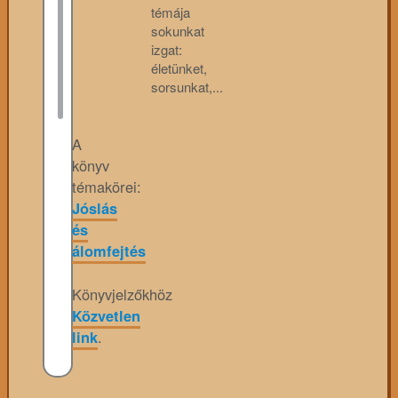
témája
sokunkat
izgat:
életünket,
sorsunkat,...
A
könyv
témakörei:
Jóslás
és
álomfejtés
Könyvjelzőkhöz
Közvetlen
link
.