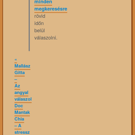
minden
megkeresésre
rövid
időn
belül
válaszolni.
«
Mallász
Gitta
–
Az
angyal
válaszol
Doc
Mantak
Chia
– A
stressz