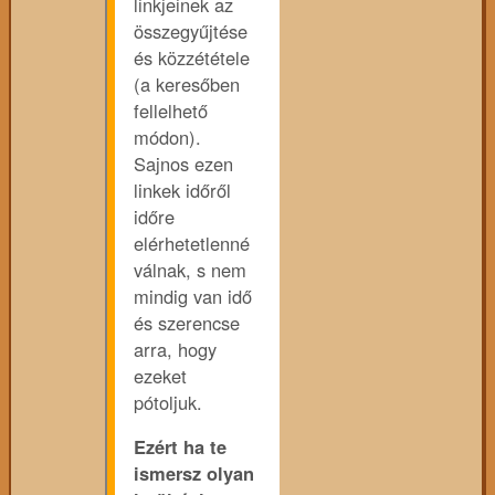
linkjeinek az
összegyűjtése
és közzététele
(a keresőben
fellelhető
módon).
Sajnos ezen
linkek időről
időre
elérhetetlenné
válnak, s nem
mindig van idő
és szerencse
arra, hogy
ezeket
pótoljuk.
Ezért ha te
ismersz olyan