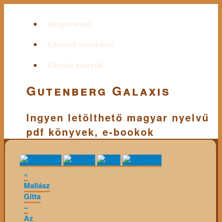
Könyvkereső
Könyvek témakörei
Kiemelt szerzők
Gutenberg Galaxis
Ingyen letölthető magyar nyelvű
pdf könyvek, e-bookok
«
Mallász
Gitta
–
Az