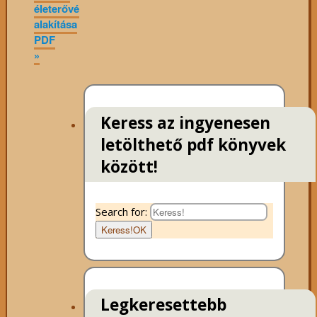
életerővé
alakítása
PDF
»
Keress az ingyenesen
letölthető pdf könyvek
között!
Search for:
Keress!
OK
Legkeresettebb