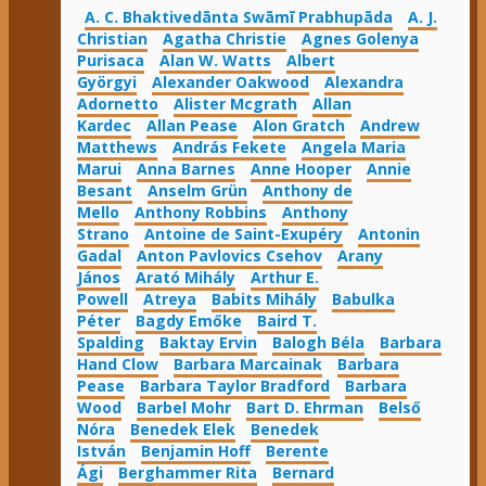
A. C. Bhaktivedānta Swāmī Prabhupāda
A. J.
Christian
Agatha Christie
Agnes Golenya
Purisaca
Alan W. Watts
Albert
Györgyi
Alexander Oakwood
Alexandra
Adornetto
Alister Mcgrath
Allan
Kardec
Allan Pease
Alon Gratch
Andrew
Matthews
András Fekete
Angela Maria
Marui
Anna Barnes
Anne Hooper
Annie
Besant
Anselm Grün
Anthony de
Mello
Anthony Robbins
Anthony
Strano
Antoine de Saint-Exupéry
Antonin
Gadal
Anton Pavlovics Csehov
Arany
János
Arató Mihály
Arthur E.
Powell
Atreya
Babits Mihály
Babulka
Péter
Bagdy Emőke
Baird T.
Spalding
Baktay Ervin
Balogh Béla
Barbara
Hand Clow
Barbara Marcainak
Barbara
Pease
Barbara Taylor Bradford
Barbara
Wood
Barbel Mohr
Bart D. Ehrman
Belső
Nóra
Benedek Elek
Benedek
István
Benjamin Hoff
Berente
Ági
Berghammer Rita
Bernard