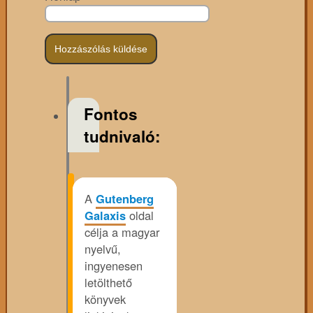
Fontos
tudnivaló:
A
Gutenberg
Galaxis
oldal
célja a magyar
nyelvű,
ingyenesen
letölthető
könyvek