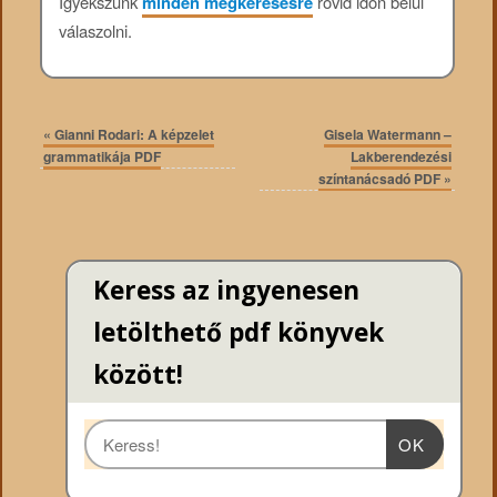
Igyekszünk
minden megkeresésre
rövid időn belül
válaszolni.
«
Gianni Rodari: A képzelet
Gisela Watermann –
grammatikája PDF
Lakberendezési
színtanácsadó PDF
»
Keress az ingyenesen
letölthető pdf könyvek
között!
OK