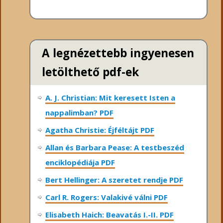
A legnézettebb ingyenesen
letölthető pdf-ek
A. J. Christian: Mit keresett Isten a
nappalimban? PDF
Agatha Christie: Éjféltájt PDF
Allan és Barbara Pease: A testbeszéd
enciklopédiája PDF
Bert Hellinger: A ​szeretet rendje PDF
Carl R. Rogers: Valakivé válni PDF
Elisabeth Haich: Beavatás I.-II. PDF