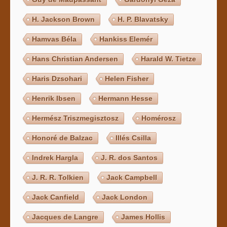
H. Jackson Brown
H. P. Blavatsky
Hamvas Béla
Hankiss Elemér
Hans Christian Andersen
Harald W. Tietze
Haris Dzsohari
Helen Fisher
Henrik Ibsen
Hermann Hesse
Hermész Triszmegisztosz
Homérosz
Honoré de Balzac
Illés Csilla
Indrek Hargla
J. R. dos Santos
J. R. R. Tolkien
Jack Campbell
Jack Canfield
Jack London
Jacques de Langre
James Hollis