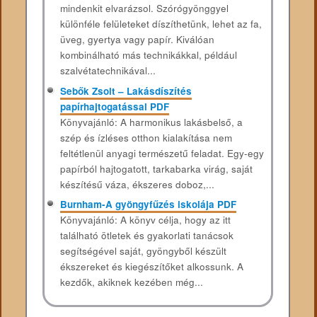
mindenkit elvarázsol. Szórógyönggyel
különféle felületeket díszíthetünk, lehet az fa,
üveg, gyertya vagy papír. Kiválóan
kombinálható más technikákkal, például
szalvétatechnikával...
Sebők Zsolt – Lakásdíszítés
papírhajtogatással PDF
Könyvajánló: A harmonikus lakásbelső, a
szép és ízléses otthon kialakítása nem
feltétlenül anyagi természetű feladat. Egy-egy
papírból hajtogatott, tarkabarka virág, saját
készítésű váza, ékszeres doboz,...
Burnham-A gyöngyfűzés iskolája PDF
Könyvajánló: A könyv célja, hogy az itt
található ötletek és gyakorlati tanácsok
segítségével saját, gyöngyből készült
ékszereket és kiegészítőket alkossunk. A
kezdők, akiknek kezében még...