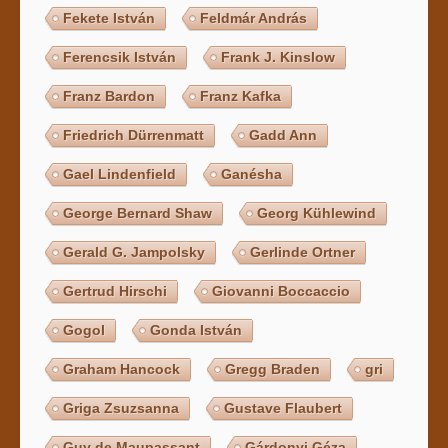
Fekete István
Feldmár András
Ferencsik István
Frank J. Kinslow
Franz Bardon
Franz Kafka
Friedrich Dürrenmatt
Gadd Ann
Gael Lindenfield
Ganésha
George Bernard Shaw
Georg Kühlewind
Gerald G. Jampolsky
Gerlinde Ortner
Gertrud Hirschi
Giovanni Boccaccio
Gogol
Gonda István
Graham Hancock
Gregg Braden
gri
Griga Zsuzsanna
Gustave Flaubert
Guy de Maupassant
Gárdonyi Géza