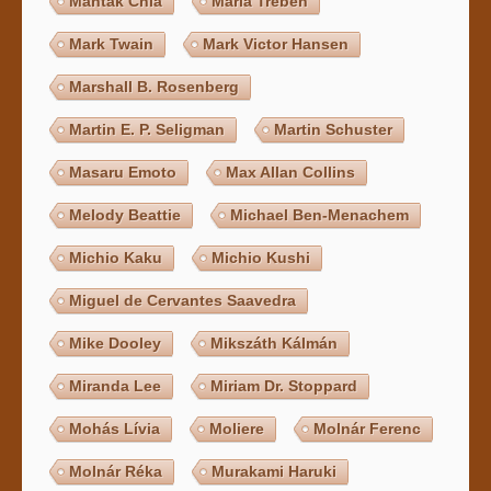
Mantak Chia
Maria Treben
Mark Twain
Mark Victor Hansen
Marshall B. Rosenberg
Martin E. P. Seligman
Martin Schuster
Masaru Emoto
Max Allan Collins
Melody Beattie
Michael Ben-Menachem
Michio Kaku
Michio Kushi
Miguel de Cervantes Saavedra
Mike Dooley
Mikszáth Kálmán
Miranda Lee
Miriam Dr. Stoppard
Mohás Lívia
Moliere
Molnár Ferenc
Molnár Réka
Murakami Haruki