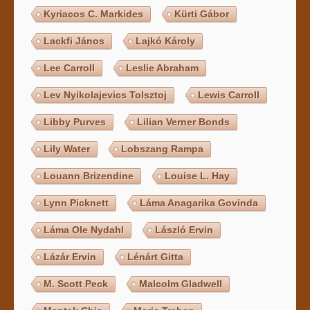
Kyriacos C. Markides
Kürti Gábor
Lackfi János
Lajkó Károly
Lee Carroll
Leslie Abraham
Lev Nyikolajevics Tolsztoj
Lewis Carroll
Libby Purves
Lilian Verner Bonds
Lily Water
Lobszang Rampa
Louann Brizendine
Louise L. Hay
Lynn Picknett
Láma Anagarika Govinda
Láma Ole Nydahl
László Ervin
Lázár Ervin
Lénárt Gitta
M. Scott Peck
Malcolm Gladwell