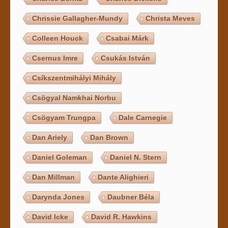
Chrissie Gallagher-Mundy
Christa Meves
Colleen Houck
Csabai Márk
Csernus Imre
Csukás István
Csíkszentmihályi Mihály
Csögyal Namkhai Norbu
Csögyam Trungpa
Dale Carnegie
Dan Ariely
Dan Brown
Daniel Goleman
Daniel N. Stern
Dan Millman
Dante Alighieri
Darynda Jones
Daubner Béla
David Icke
David R. Hawkins