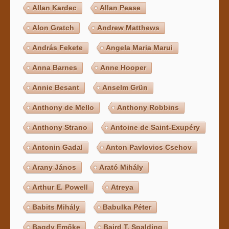
Allan Kardec
Allan Pease
Alon Gratch
Andrew Matthews
András Fekete
Angela Maria Marui
Anna Barnes
Anne Hooper
Annie Besant
Anselm Grün
Anthony de Mello
Anthony Robbins
Anthony Strano
Antoine de Saint-Exupéry
Antonin Gadal
Anton Pavlovics Csehov
Arany János
Arató Mihály
Arthur E. Powell
Atreya
Babits Mihály
Babulka Péter
Bagdy Emőke
Baird T. Spalding