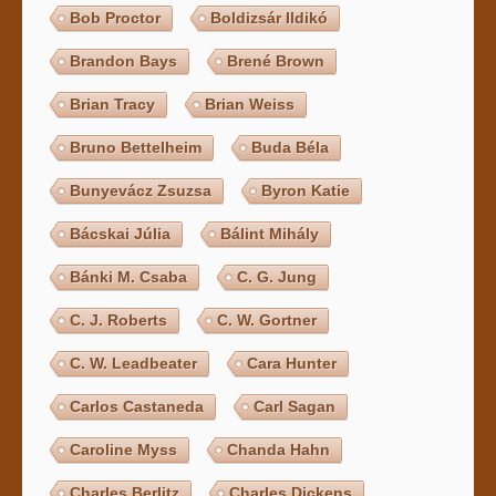
Bob Proctor
Boldizsár Ildikó
Brandon Bays
Brené Brown
Brian Tracy
Brian Weiss
Bruno Bettelheim
Buda Béla
Bunyevácz Zsuzsa
Byron Katie
Bácskai Júlia
Bálint Mihály
Bánki M. Csaba
C. G. Jung
C. J. Roberts
C. W. Gortner
C. W. Leadbeater
Cara Hunter
Carlos Castaneda
Carl Sagan
Caroline Myss
Chanda Hahn
Charles Berlitz
Charles Dickens