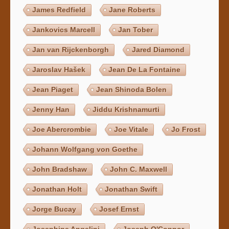
James Redfield
Jane Roberts
Jankovics Marcell
Jan Tober
Jan van Rijckenborgh
Jared Diamond
Jaroslav Hašek
Jean De La Fontaine
Jean Piaget
Jean Shinoda Bolen
Jenny Han
Jiddu Krishnamurti
Joe Abercrombie
Joe Vitale
Jo Frost
Johann Wolfgang von Goethe
John Bradshaw
John C. Maxwell
Jonathan Holt
Jonathan Swift
Jorge Bucay
Josef Ernst