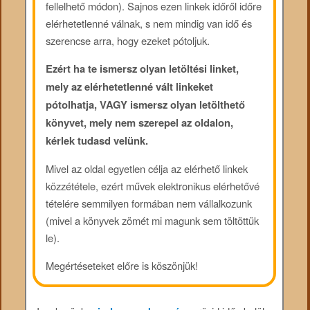
fellelhető módon). Sajnos ezen linkek időről időre
elérhetetlenné válnak, s nem mindig van idő és
szerencse arra, hogy ezeket pótoljuk.
Ezért ha te ismersz olyan letöltési linket,
mely az elérhetetlenné vált linkeket
pótolhatja, VAGY ismersz olyan letölthető
könyvet, mely nem szerepel az oldalon,
kérlek tudasd velünk.
Mivel az oldal egyetlen célja az elérhető linkek
közzététele, ezért művek elektronikus elérhetővé
tételére semmilyen formában nem vállalkozunk
(mivel a könyvek zömét mi magunk sem töltöttük
le).
Megértéseteket előre is köszönjük!