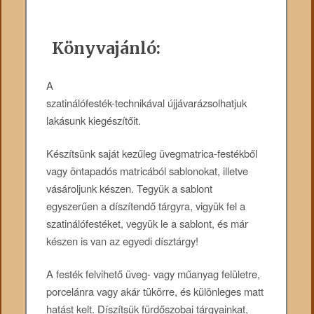
Könyvajánló:
A
szatinálófesték-technikával újjávarázsolhatjuk
lakásunk kiegészítőit.
Készítsünk saját kezűleg üvegmatrica-festékből
vagy öntapadós matricából sablonokat, illetve
vásároljunk készen. Tegyük a sablont
egyszerűen a díszítendő tárgyra, vigyük fel a
szatinálófestéket, vegyük le a sablont, és már
készen is van az egyedi dísztárgy!
A festék felvihető üveg- vagy műanyag felületre,
porcelánra vagy akár tükörre, és különleges matt
hatást kelt. Díszítsük fürdőszobai tárgyainkat,