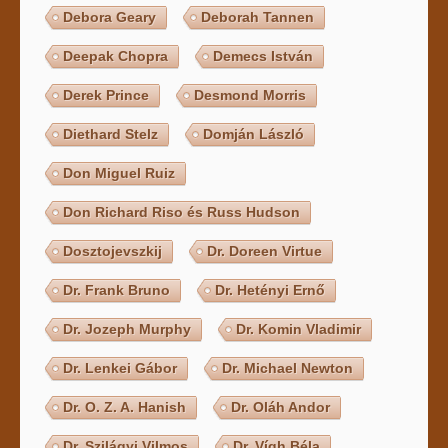
Debora Geary
Deborah Tannen
Deepak Chopra
Demecs István
Derek Prince
Desmond Morris
Diethard Stelz
Domján László
Don Miguel Ruiz
Don Richard Riso és Russ Hudson
Dosztojevszkij
Dr. Doreen Virtue
Dr. Frank Bruno
Dr. Hetényi Ernő
Dr. Jozeph Murphy
Dr. Komin Vladimir
Dr. Lenkei Gábor
Dr. Michael Newton
Dr. O. Z. A. Hanish
Dr. Oláh Andor
Dr. Szilágyi Vilmos
Dr. Vígh Béla