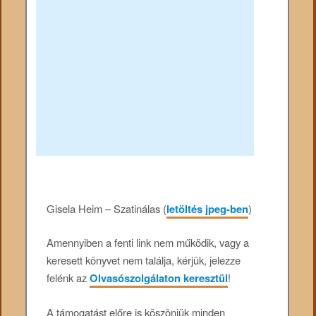
Gisela Heim – Szatinálas (
letöltés jpeg-ben
)
Amennyiben a fenti link nem működik, vagy a
keresett könyvet nem találja, kérjük, jelezze
felénk az
Olvasószolgálaton keresztül
!
A támogatást előre is köszönjük minden