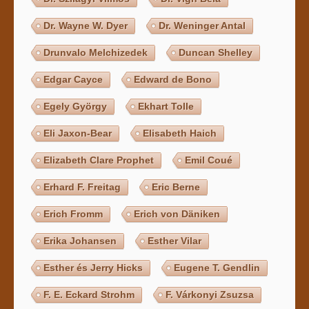
Dr. Wayne W. Dyer
Dr. Weninger Antal
Drunvalo Melchizedek
Duncan Shelley
Edgar Cayce
Edward de Bono
Egely György
Ekhart Tolle
Eli Jaxon-Bear
Elisabeth Haich
Elizabeth Clare Prophet
Emil Coué
Erhard F. Freitag
Eric Berne
Erich Fromm
Erich von Däniken
Erika Johansen
Esther Vilar
Esther és Jerry Hicks
Eugene T. Gendlin
F. E. Eckard Strohm
F. Várkonyi Zsuzsa