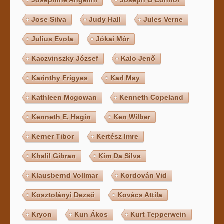
Josephine Angelini
Joseph O'Connor
Jose Silva
Judy Hall
Jules Verne
Julius Evola
Jókai Mór
Kaczvinszky József
Kalo Jenő
Karinthy Frigyes
Karl May
Kathleen Mcgowan
Kenneth Copeland
Kenneth E. Hagin
Ken Wilber
Kerner Tibor
Kertész Imre
Khalil Gibran
Kim Da Silva
Klausbernd Vollmar
Kordován Vid
Kosztolányi Dezső
Kovács Attila
Kryon
Kun Ákos
Kurt Tepperwein