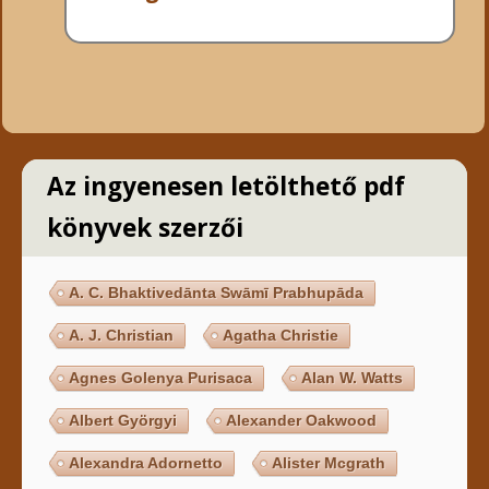
Az ingyenesen letölthető pdf
könyvek szerzői
A. C. Bhaktivedānta Swāmī Prabhupāda
A. J. Christian
Agatha Christie
Agnes Golenya Purisaca
Alan W. Watts
Albert Györgyi
Alexander Oakwood
Alexandra Adornetto
Alister Mcgrath