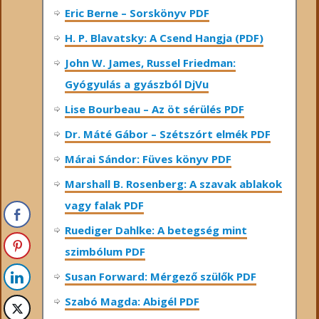
Eric Berne – Sorskönyv PDF
H. P. Blavatsky: A Csend Hangja (PDF)
John W. James, Russel Friedman:
Gyógyulás a gyászból DjVu
Lise Bourbeau – Az öt sérülés PDF
Dr. Máté Gábor – Szétszórt elmék PDF
Márai Sándor: Füves könyv PDF
Marshall B. Rosenberg: A szavak ablakok
vagy falak PDF
Ruediger Dahlke: A betegség mint
szimbólum PDF
Susan Forward: Mérgező szülők PDF
Szabó Magda: Abigél PDF