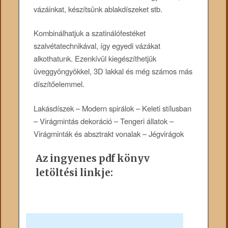
vázáinkat, készítsünk ablakdíszeket stb.
Kombinálhatjuk a szatinálófestéket
szalvétatechnikával, így egyedi vázákat
alkothatunk. Ezenkívül kiegészíthetjük
üveggyöngyökkel, 3D lakkal és még számos más
díszítőelemmel.
Lakásdíszek – Modern spirálok – Keleti stílusban
– Virágmintás dekoráció – Tengeri állatok –
Virágminták és absztrakt vonalak – Jégvirágok
Az ingyenes pdf könyv
letöltési linkje: