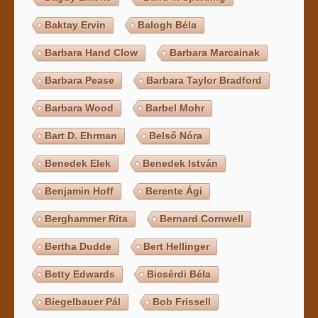
Baktay Ervin
Balogh Béla
Barbara Hand Clow
Barbara Marcainak
Barbara Pease
Barbara Taylor Bradford
Barbara Wood
Barbel Mohr
Bart D. Ehrman
Belső Nóra
Benedek Elek
Benedek István
Benjamin Hoff
Berente Ági
Berghammer Rita
Bernard Cornwell
Bertha Dudde
Bert Hellinger
Betty Edwards
Bicsérdi Béla
Biegelbauer Pál
Bob Frissell