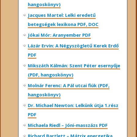
hangoskönyv)
Jacques Martel: Lelki eredetű
betegségek lexikona PDF, DOC
Jókai Mór: Aranyember PDF
Lázár Ervin: A Négyszögletű Kerek Erdő
PDF
Mikszáth Kálmán: Szent Péter esernyője
(PDF, hangoskönyv)
Molnár Ferenc: A Pál utcai fiúk (PDF,
hangoskönyv)
Dr. Michael Newton: Lelkünk útja 1.rész
PDF
Michaela Riedl – Jóni-masszázs PDF
Richard Bartlett – Mátrix energetika