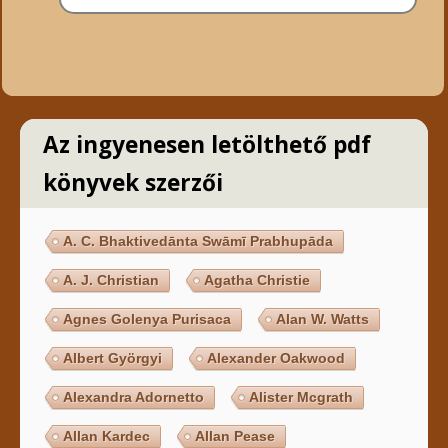
Az ingyenesen letölthető pdf
könyvek szerzői
A. C. Bhaktivedānta Swāmī Prabhupāda
A. J. Christian
Agatha Christie
Agnes Golenya Purisaca
Alan W. Watts
Albert Györgyi
Alexander Oakwood
Alexandra Adornetto
Alister Mcgrath
Allan Kardec
Allan Pease