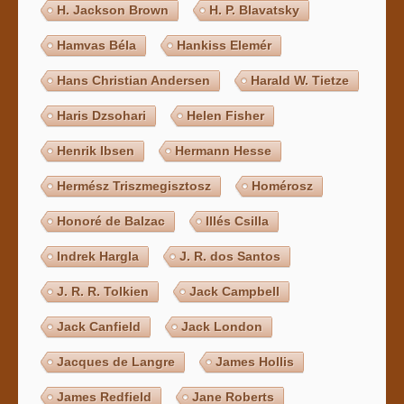
H. Jackson Brown
H. P. Blavatsky
Hamvas Béla
Hankiss Elemér
Hans Christian Andersen
Harald W. Tietze
Haris Dzsohari
Helen Fisher
Henrik Ibsen
Hermann Hesse
Hermész Triszmegisztosz
Homérosz
Honoré de Balzac
Illés Csilla
Indrek Hargla
J. R. dos Santos
J. R. R. Tolkien
Jack Campbell
Jack Canfield
Jack London
Jacques de Langre
James Hollis
James Redfield
Jane Roberts