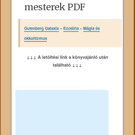
mesterek PDF
Gutenberg Galaxis
»
Ezotéria
»
Mágia és
okkultizmus
↓↓↓ A letöltési link a könyvajánló után
található ↓↓↓