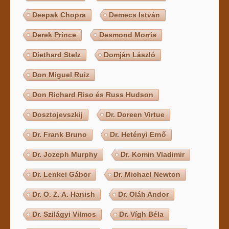
Deepak Chopra
Demecs István
Derek Prince
Desmond Morris
Diethard Stelz
Domján László
Don Miguel Ruiz
Don Richard Riso és Russ Hudson
Dosztojevszkij
Dr. Doreen Virtue
Dr. Frank Bruno
Dr. Hetényi Ernő
Dr. Jozeph Murphy
Dr. Komin Vladimir
Dr. Lenkei Gábor
Dr. Michael Newton
Dr. O. Z. A. Hanish
Dr. Oláh Andor
Dr. Szilágyi Vilmos
Dr. Vígh Béla