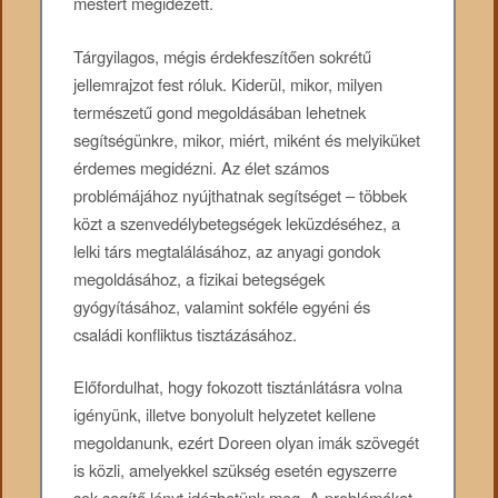
mestert megidézett.
Tárgyilagos, mégis érdekfeszítően sokrétű
jellemrajzot fest róluk. Kiderül, mikor, milyen
természetű gond megoldásában lehetnek
segítségünkre, mikor, miért, miként és melyiküket
érdemes megidézni. Az élet számos
problémájához nyújthatnak segítséget – többek
közt a szenvedélybetegségek leküzdéséhez, a
lelki társ megtalálásához, az anyagi gondok
megoldásához, a fizikai betegségek
gyógyításához, valamint sokféle egyéni és
családi konfliktus tisztázásához.
Előfordulhat, hogy fokozott tisztánlátásra volna
igényünk, illetve bonyolult helyzetet kellene
megoldanunk, ezért Doreen olyan imák szövegét
is közli, amelyekkel szükség esetén egyszerre
sok segítő lényt idézhetünk meg. A problémákat