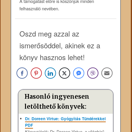
A támogatást előre is köszönjük minden
felhasználó nevében.
Oszd meg azzal az
ismerősöddel, akinek ez a
könyv hasznos lehet!
Hasonló ingyenesen
letölthető könyvek:
Dr. Doreen Virtue: Gyógyítás Tündérekkel
PDF
Könyvajánló: Dr. Doreen Virtue, a világhírű