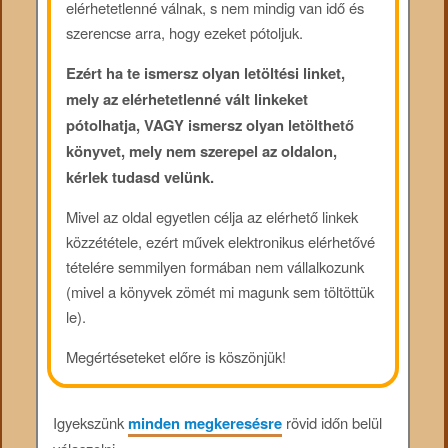
elérhetetlenné válnak, s nem mindig van idő és
szerencse arra, hogy ezeket pótoljuk.
Ezért ha te ismersz olyan letöltési linket,
mely az elérhetetlenné vált linkeket
pótolhatja, VAGY ismersz olyan letölthető
könyvet, mely nem szerepel az oldalon,
kérlek tudasd velünk.
Mivel az oldal egyetlen célja az elérhető linkek
közzététele, ezért művek elektronikus elérhetővé
tételére semmilyen formában nem vállalkozunk
(mivel a könyvek zömét mi magunk sem töltöttük
le).
Megértéseteket előre is köszönjük!
Igyekszünk
minden megkeresésre
rövid időn belül