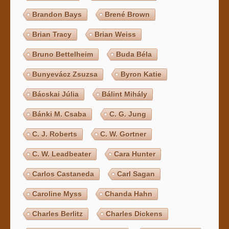
Brandon Bays
Brené Brown
Brian Tracy
Brian Weiss
Bruno Bettelheim
Buda Béla
Bunyevácz Zsuzsa
Byron Katie
Bácskai Júlia
Bálint Mihály
Bánki M. Csaba
C. G. Jung
C. J. Roberts
C. W. Gortner
C. W. Leadbeater
Cara Hunter
Carlos Castaneda
Carl Sagan
Caroline Myss
Chanda Hahn
Charles Berlitz
Charles Dickens