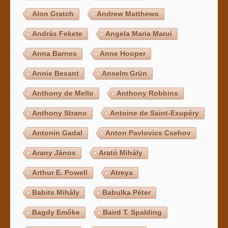
Alon Gratch
Andrew Matthews
András Fekete
Angela Maria Marui
Anna Barnes
Anne Hooper
Annie Besant
Anselm Grün
Anthony de Mello
Anthony Robbins
Anthony Strano
Antoine de Saint-Exupéry
Antonin Gadal
Anton Pavlovics Csehov
Arany János
Arató Mihály
Arthur E. Powell
Atreya
Babits Mihály
Babulka Péter
Bagdy Emőke
Baird T. Spalding