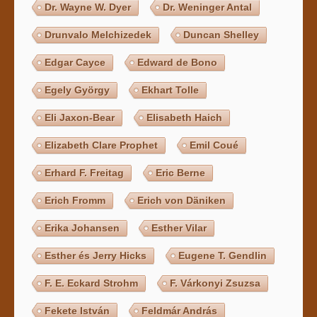
Dr. Wayne W. Dyer
Dr. Weninger Antal
Drunvalo Melchizedek
Duncan Shelley
Edgar Cayce
Edward de Bono
Egely György
Ekhart Tolle
Eli Jaxon-Bear
Elisabeth Haich
Elizabeth Clare Prophet
Emil Coué
Erhard F. Freitag
Eric Berne
Erich Fromm
Erich von Däniken
Erika Johansen
Esther Vilar
Esther és Jerry Hicks
Eugene T. Gendlin
F. E. Eckard Strohm
F. Várkonyi Zsuzsa
Fekete István
Feldmár András