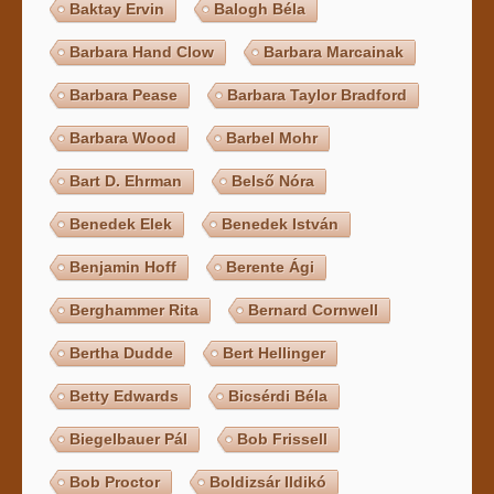
Baktay Ervin
Balogh Béla
Barbara Hand Clow
Barbara Marcainak
Barbara Pease
Barbara Taylor Bradford
Barbara Wood
Barbel Mohr
Bart D. Ehrman
Belső Nóra
Benedek Elek
Benedek István
Benjamin Hoff
Berente Ági
Berghammer Rita
Bernard Cornwell
Bertha Dudde
Bert Hellinger
Betty Edwards
Bicsérdi Béla
Biegelbauer Pál
Bob Frissell
Bob Proctor
Boldizsár Ildikó