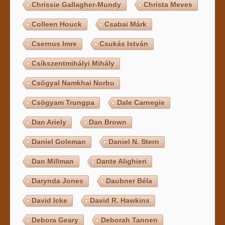
Chrissie Gallagher-Mundy
Christa Meves
Colleen Houck
Csabai Márk
Csernus Imre
Csukás István
Csíkszentmihályi Mihály
Csögyal Namkhai Norbu
Csögyam Trungpa
Dale Carnegie
Dan Ariely
Dan Brown
Daniel Goleman
Daniel N. Stern
Dan Millman
Dante Alighieri
Darynda Jones
Daubner Béla
David Icke
David R. Hawkins
Debora Geary
Deborah Tannen