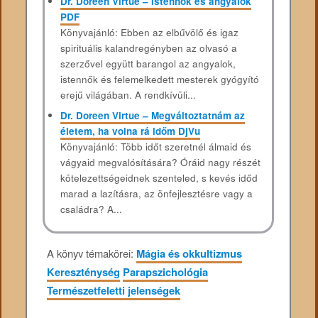
Dr. Doreen Virtue – Istennők és angyalok
PDF
Könyvajánló: Ebben az elbűvölő és igaz
spirituális kalandregényben az olvasó a
szerzővel együtt barangol az angyalok,
istennők és felemelkedett mesterek gyógyító
erejű világában. A rendkívüli...
Dr. Doreen Virtue – Megváltoztatnám az
életem, ha volna rá időm DjVu
Könyvajánló: Több időt szeretnél álmaid és
vágyaid megvalósítására? Óráid nagy részét
kötelezettségeidnek szenteled, s kevés időd
marad a lazításra, az önfejlesztésre vagy a
családra? A...
A könyv témakörei:
Mágia és okkultizmus
Kereszténység
Parapszichológia
Természetfeletti jelenségek