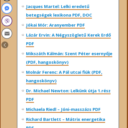
Jacques Martel: Lelki eredetű
betegségek lexikona PDF, DOC
Jókai Mór: Aranyember PDF
Lázár Ervin: A Négyszögletű Kerek Erdő
PDF
Mikszáth Kálmán: Szent Péter esernyője
(PDF, hangoskönyv)
Molnár Ferenc: A Pál utcai fiúk (PDF,
hangoskönyv)
Dr. Michael Newton: Lelkünk útja 1.rész
PDF
Michaela Riedl – Jóni-masszázs PDF
Richard Bartlett – Mátrix energetika
PDF