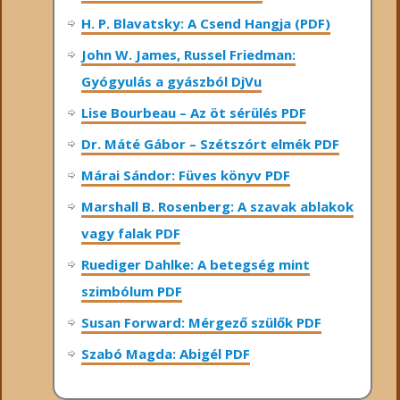
H. P. Blavatsky: A Csend Hangja (PDF)
John W. James, Russel Friedman:
Gyógyulás a gyászból DjVu
Lise Bourbeau – Az öt sérülés PDF
Dr. Máté Gábor – Szétszórt elmék PDF
Márai Sándor: Füves könyv PDF
Marshall B. Rosenberg: A szavak ablakok
vagy falak PDF
Ruediger Dahlke: A betegség mint
szimbólum PDF
Susan Forward: Mérgező szülők PDF
Szabó Magda: Abigél PDF