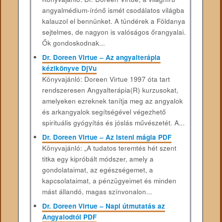
angyalmédium-írónő ismét csodálatos világba
kalauzol el bennünket. A tündérek a Földanya
sejtelmes, de nagyon is valóságos őrangyalai.
Ők gondoskodnak...
Dr. Doreen Virtue – Az angyalterápia
kézikönyve DjVu
Könyvajánló: Doreen Virtue 1997 óta tart
rendszeresen Angyalterápia(R) kurzusokat,
amelyeken ezreknek tanítja meg az angyalok
és arkangyalok segítségével végezhető
spirituális gyógyítás és jóslás művészetét. A...
Dr. Doreen Virtue – Az Isteni mágia PDF
Könyvajánló: „A tudatos teremtés hét szent
titka egy kipróbált módszer, amely a
gondolataimat, az egészségemet, a
kapcsolataimat, a pénzügyeimet és minden
mást állandó, magas színvonalon...
Dr. Doreen Virtue – Napi útmutatás az
Angyalodtól PDF