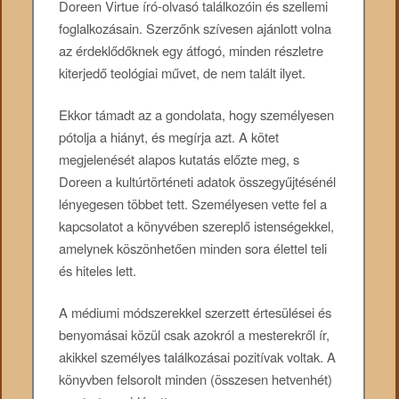
Doreen Virtue író-olvasó találkozóin és szellemi
foglalkozásain. Szerzőnk szívesen ajánlott volna
az érdeklődőknek egy átfogó, minden részletre
kiterjedő teológiai művet, de nem talált ilyet.
Ekkor támadt az a gondolata, hogy személyesen
pótolja a hiányt, és megírja azt. A kötet
megjelenését alapos kutatás előzte meg, s
Doreen a kultúrtörténeti adatok összegyűjtésénél
lényegesen többet tett. Személyesen vette fel a
kapcsolatot a könyvében szereplő istenségekkel,
amelynek köszönhetően minden sora élettel teli
és hiteles lett.
A médiumi módszerekkel szerzett értesülései és
benyomásai közül csak azokról a mesterekről ír,
akikkel személyes találkozásai pozitívak voltak. A
könyvben felsorolt minden (összesen hetvenhét)