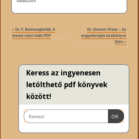
válaszolni.
«
Dr. F. Batmanghelidj: A
Dr. Doreen Virtue – Az
tested vízért kiált PDF
angyalterápia kézikönyve
DjVu
»
Keress az ingyenesen
letölthető pdf könyvek
között!
OK