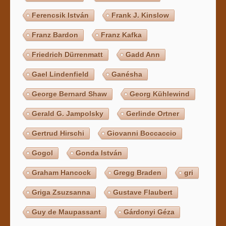
Ferencsik István
Frank J. Kinslow
Franz Bardon
Franz Kafka
Friedrich Dürrenmatt
Gadd Ann
Gael Lindenfield
Ganésha
George Bernard Shaw
Georg Kühlewind
Gerald G. Jampolsky
Gerlinde Ortner
Gertrud Hirschi
Giovanni Boccaccio
Gogol
Gonda István
Graham Hancock
Gregg Braden
gri
Griga Zsuzsanna
Gustave Flaubert
Guy de Maupassant
Gárdonyi Géza