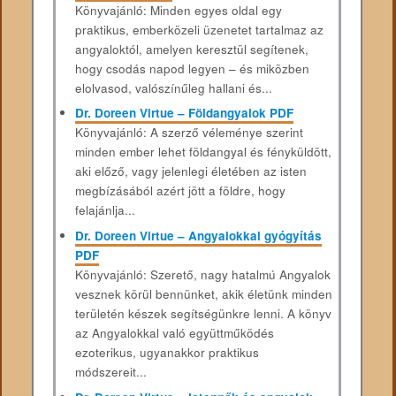
Könyvajánló: Minden egyes oldal egy
praktikus, emberközeli üzenetet tartalmaz az
angyaloktól, amelyen keresztül segítenek,
hogy csodás napod legyen – és miközben
elolvasod, valószínűleg hallani és...
Dr. Doreen Virtue – Földangyalok PDF
Könyvajánló: A szerző véleménye szerint
minden ember lehet földangyal és fényküldött,
aki előző, vagy jelenlegi életében az isten
megbízásából azért jött a földre, hogy
felajánlja...
Dr. Doreen Virtue – Angyalokkal gyógyítás
PDF
Könyvajánló: Szerető, nagy hatalmú Angyalok
vesznek körül bennünket, akik életünk minden
területén készek segítségünkre lenni. A könyv
az Angyalokkal való együttműködés
ezoterikus, ugyanakkor praktikus
módszereit...